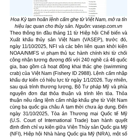
Hoa Kỳ tạm hoãn lệnh cấm ghẹ từ Việt Nam, mở ra tín
hiệu lạc quan cho thủy sản. Nguồn: vasep.com.vn
Theo thông tin đầu tháng 11 từ Hiệp hội Chế biến và
Xuất khẩu thủy sản Việt Nam (VASEP), trước đó,
ngày 11/10/2025, NFI và các bên liên quan khởi kiện
NOAA/NMFS vi phạm thủ tục hành chính khi từ chối
công nhận tương đương đối với 240 nghề cá 46 quốc
gia, bao gồm cả hoạt động khai thác ghẹ (swimming
crab) của Việt Nam (Fishery ID 2988). Lệnh cấm nhập
khẩu dự kiến có hiệu lực từ ngày 1/1/2026. Tuy nhiên,
sau quá trình thương lượng, Bộ Tư pháp Mỹ và phía
nguyên đơn đạt thỏa thuận và trình lên tòa. Thỏa
thuận nêu rằng lệnh cấm nhập khẩu ghẹ từ Việt Nam
cùng ba quốc gia châu Á tạm thời chưa áp dụng. Đến
ngày 31/10/2025, Tòa án Thương mại Quốc tế Mỹ
(U.S. Court of International Trade) ban hành quyết
định đình chỉ vụ kiện giữa Viện Thủy sản Quốc gia Mỹ
(NFI), Hiệp hội Nhà hàng Quốc gia Mỹ (NRA), một số