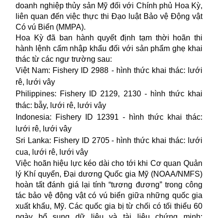
doanh nghiệp thủy sản Mỹ đối với Chính phủ Hoa Kỳ,
liên quan đến việc thực thi Đạo luật Bảo vệ Động vật
Có vú Biển (MMPA).
Hoa Kỳ đã ban hành quyết định tạm thời hoãn thi
hành lệnh cấm nhập khẩu đối với sản phẩm ghẹ khai
thác từ các ngư trường sau:
Việt Nam: Fishery ID 2988 - hình thức khai thác: lưới
rê, lưới vây
Philippines: Fishery ID 2129, 2130 - hình thức khai
thác: bẫy, lưới rê, lưới vây
Indonesia: Fishery ID 12391 - hình thức khai thác:
lưới rê, lưới vây
Sri Lanka: Fishery ID 2705 - hình thức khai thác: lưới
cua, lưới rê, lưới vây
Việc hoãn hiệu lực kéo dài cho tới khi Cơ quan Quản
lý Khí quyển, Đại dương Quốc gia Mỹ (NOAA/NMFS)
hoàn tất đánh giá lại tính “tương đương” trong công
tác bảo vệ động vật có vú biển giữa những quốc gia
xuất khẩu, Mỹ. Các quốc gia bị từ chối có tối thiểu 60
ngày bổ sung dữ liệu và tài liệu chứng minh;