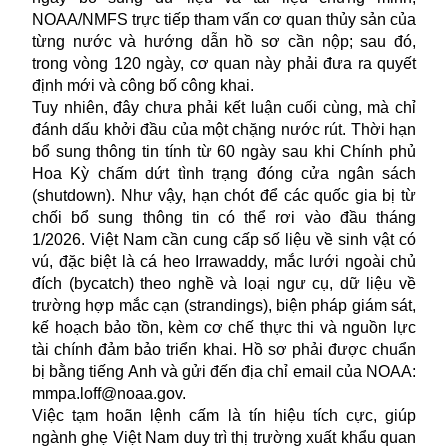
NOAA/NMFS trực tiếp tham vấn cơ quan thủy sản của
từng nước và hướng dẫn hồ sơ cần nộp; sau đó,
trong vòng 120 ngày, cơ quan này phải đưa ra quyết
định mới và công bố công khai.
Tuy nhiên, đây chưa phải kết luận cuối cùng, mà chỉ
đánh dấu khởi đầu của một chặng nước rút. Thời hạn
bổ sung thông tin tính từ 60 ngày sau khi Chính phủ
Hoa Kỳ chấm dứt tình trạng đóng cửa ngân sách
(shutdown). Như vậy, hạn chót để các quốc gia bị từ
chối bổ sung thông tin có thể rơi vào đầu tháng
1/2026. Việt Nam cần cung cấp số liệu về sinh vật có
vú, đặc biệt là cá heo Irrawaddy, mắc lưới ngoài chủ
đích (bycatch) theo nghề và loại ngư cụ, dữ liệu về
trường hợp mắc cạn (strandings), biện pháp giám sát,
kế hoạch bảo tồn, kèm cơ chế thực thi và nguồn lực
tài chính đảm bảo triển khai. Hồ sơ phải được chuẩn
bị bằng tiếng Anh và gửi đến địa chỉ email của NOAA:
mmpa.loff@noaa.gov
.
Việc tạm hoãn lệnh cấm là tín hiệu tích cực, giúp
ngành ghẹ Việt Nam duy trì thị trường
xuất khẩu
quan