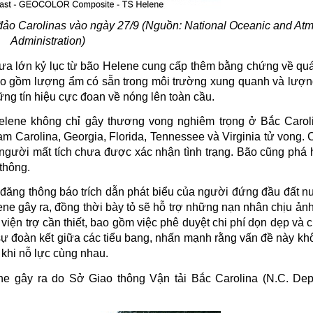
 đảo Carolinas vào ngày 27/9 (Nguồn: National Oceanic and At
Administration)
a lớn kỷ lục từ bão Helene cung cấp thêm bằng chứng về quá 
bao gồm lượng ẩm có sẵn trong môi trường xung quanh và lượ
ững tín hiệu cực đoan về nóng lên toàn cầu.
Helene không chỉ gây thương vong nghiêm trọng ở Bắc Carol
 Carolina, Georgia, Florida, Tennessee và Virginia tử vong. 
 người mất tích chưa được xác nhận tình trạng. Bão cũng phá 
thông.
đăng thông báo trích dẫn phát biểu của người đứng đầu đất n
ne gây ra, đồng thời bày tỏ sẽ hỗ trợ những nạn nhân chịu ản
iện trợ cần thiết, bao gồm việc phê duyệt chi phí dọn dẹp và 
sự đoàn kết giữa các tiểu bang, nhấn mạnh rằng vấn đề này khô
 khi nỗ lực cùng nhau.
ene gây ra do
Sở Giao thông Vận tải Bắc Carolina (N.C. Dep