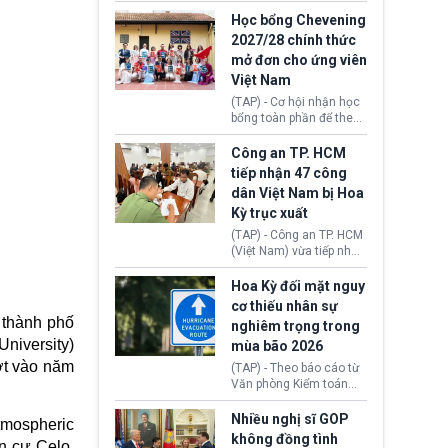
sớm đạt thỏa thuận với
thi Thỏa thuận Rút khỏi
Iran nhằm mở lại eo biển
Học bổng Chevening
Liên minh châu Âu
Hormuz, mở đường cho
2027/28 chính thức
(Withdrawal
việc khôi phục hoạt
mở đơn cho ứng viên
Agreement).
động hàng hải. Những
Việt Nam
tín hiệu ngoại giao tích
cực này lập tức tác động
(TAP) - Cơ hội nhận học
đến thị trường năng
bổng toàn phần để theo
lượng, kéo giá dầu thế
học chương trình thạc sĩ
giới lùi sâu xuống dưới
tại Vương quốc Anh đã
Công an TP. HCM
mức 80 USD/thùng.
chính thức quay trở lại.
tiếp nhận 47 công
Học bổng Chevening
dân Việt Nam bị Hoa
2027/28 của Chính phủ
Kỳ trục xuất
Anh vừa mở cổng ứng
tuyển dành riêng ứng
(TAP) - Công an TP. HCM
viên Việt Nam, hỗ trợ
(Việt Nam) vừa tiếp nhận
toàn bộ chi phí học tập
47 công dân Việt Nam bị
cùng nhiều quyền lợi
Hoa Kỳ trục xuất về
Hoa Kỳ đối mặt nguy
trong suốt một năm
nước. Đây là đợt có số
cơ thiếu nhân sự
học.
lượng lớn nhất từ đầu
g thành phố
nghiêm trọng trong
năm 2026 đến nay, phản
University)
mùa bão 2026
ánh xu hướng gia tăng
các trường hợp trục
ợt vào năm
(TAP) - Theo báo cáo từ
xuất.
Văn phòng Kiểm toán
Chính phủ (GAO), Cơ
quan Quản lý Khẩn cấp
Nhiều nghị sĩ GOP
tmospheric
Liên bang (FEMA) thuộc
không đồng tình
n cư Celo.