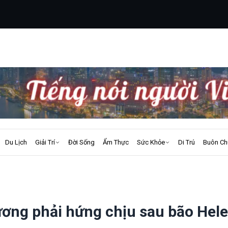
Du Lịch
Giải Trí
Đời Sống
Ẩm Thực
Sức Khỏe
Di Trú
Buôn Ch
ương phải hứng chịu sau bão Hel