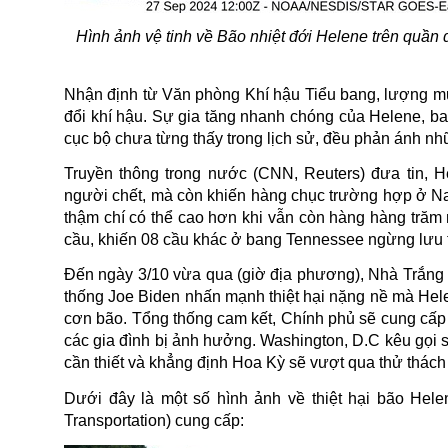
Hình ảnh vệ tinh về Bão nhiệt đới Helene trên quần
Nhận định từ Văn phòng Khí hậu Tiểu bang, lượng mư
đổi khí hậu. Sự gia tăng nhanh chóng của Helene, 
cục bộ chưa từng thấy trong lịch sử, đều phản ánh nh
Truyền thông trong nước (CNN, Reuters) đưa tin, 
người chết, mà còn khiến hàng chục trường hợp ở Nam
thậm chí có thể cao hơn khi vẫn còn hàng hàng trăm
cầu, khiến 08 cầu khác ở bang Tennessee ngừng lưu 
Đến ngày 3/10 vừa qua (giờ địa phương), Nhà Trắng 
thống Joe Biden nhấn mạnh thiệt hại nặng nề mà Hele
cơn bão. Tổng thống cam kết, Chính phủ sẽ cung cấp v
các gia đình bị ảnh hưởng. Washington, D.C kêu gọi 
cần thiết và khẳng định Hoa Kỳ sẽ vượt qua thử thách
Dưới đây là một số hình ảnh về thiệt hại bão Hel
Transportation) cung cấp: