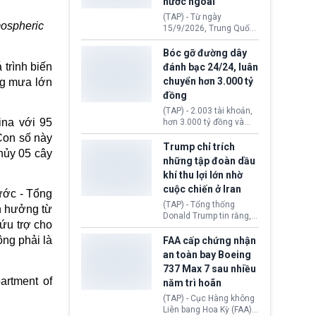
nước ngoài
nguyên liệu liên quan
đến ổ dịch Salmonella
(TAP) - Từ ngày
khiến ít nhất 110 người
mospheric
15/9/2026, Trung Quốc
mắc bệnh tại bang
áp dụng quy định mới về
Minnesota.
quản lý xuất nhập cảnh.
Bóc gỡ đường dây
Một hành vi vi phạm giấy
trình biến
đánh bạc 24/24, luân
tờ, xuất nhập cảnh trái
chuyển hơn 3.000 tỷ
ng mưa lớn
phép hay liên quan kiểm
đồng
soát công nghệ có thể
khiến công dân Trung
(TAP) - 2.003 tài khoản,
Quốc đối mặt lệnh cấm
ina với 95
hơn 3.000 tỷ đồng và
xuất cảnh kéo dài tới 3
một đường dây đánh
Con số này
năm. Trong khi đó, người
bạc xuyên quốc gia vận
Trump chỉ trích
hủy 05 cây
nước ngoài sử dụng giấy
hành 24/24 giờ vừa bị
những tập đoàn dầu
tờ giả có nguy cơ bị từ
Công an TP. Hải Phòng
khí thu lợi lớn nhờ
chối nhập cảnh hoặc
(Việt Nam) bóc gỡ.
cấm vào Trung Quốc tới
cuộc chiến ở Iran
ước - Tổng
5 năm.
(TAP) - Tổng thống
h hưởng từ
Donald Trump tin rằng, 2
cứu trợ cho
tập đoàn dầu khí
ExxonMobil và Chevron
ng phải là
FAA cấp chứng nhận
đã thu về lợi nhuận quá
an toàn bay Boeing
lớn nhờ giá dầu tăng
737 Max 7 sau nhiều
mạnh suốt thời gian Hoa
artment of
năm trì hoãn
Kỳ xảy ra xung đột ở
Iran. Trên cơ sở đó, lãnh
(TAP) - Cục Hàng không
đạo Nhà Trắng kêu gọi
Liên bang Hoa Kỳ (FAA)