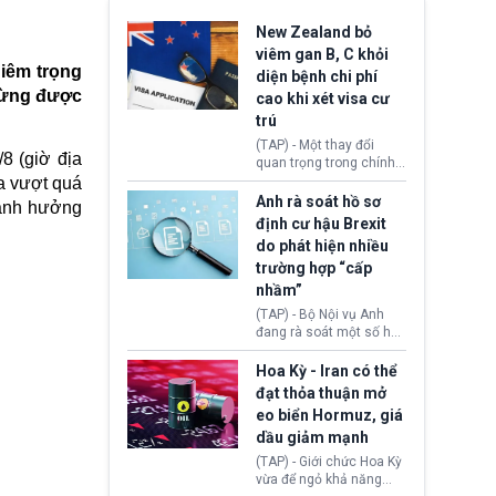
New Zealand bỏ
viêm gan B, C khỏi
hiêm trọng
diện bệnh chi phí
 từng được
cao khi xét visa cư
trú
(TAP) - Một thay đổi
8 (giờ địa
quan trọng trong chính
sách nhập cư của New
a vượt quá
Zealand đang mở ra
Anh rà soát hồ sơ
 ảnh hưởng
thêm cơ hội cho nhiều
định cư hậu Brexit
người muốn định cư. Từ
do phát hiện nhiều
nay, người mắc viêm
trường hợp “cấp
gan B hoặc viêm gan C
sẽ không còn bị mặc
nhầm”
định không đáp ứng tiêu
(TAP) - Bộ Nội vụ Anh
chuẩn sức khỏe chỉ vì
đang rà soát một số hồ
chi phí điều trị khi nộp hồ
sơ thuộc Chương trình
sơ xin visa cư trú.
Định cư EU (EU
Hoa Kỳ - Iran có thể
Settlement Scheme -
đạt thỏa thuận mở
EUSS) sau khi xác định
eo biển Hormuz, giá
có trường hợp được cấp
dầu giảm mạnh
quy chế cư trú hậu
Brexit “do nhầm lẫn”.
(TAP) - Giới chức Hoa Kỳ
Động thái này làm dấy
vừa để ngỏ khả năng
lên lo ngại về việc thực