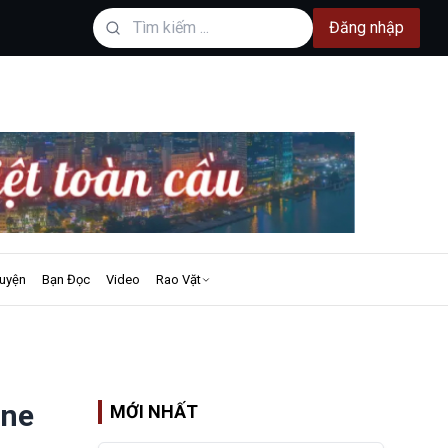
Đăng nhập
uyện
Bạn Đọc
Video
Rao Vặt
ene
MỚI NHẤT