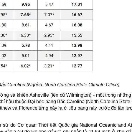
Bắc Carolina
(Nguồn: North Carolina State Climate Office)
 đường sá khiến Asheville (tên cũ Wilmington) - một trong nhữn
khí hậu thuộc Đại học bang Bắc Carolina (North Carolina State 
tthew và Florence từng xảy ra ở tiểu bang này trước đó lần lư
ch sử do Cơ quan Thời tiết Quốc gia
National Oceanic and A
y vào 27/9 do Helene gây ra ghi nhận là 11,89 inch ở khu dâ