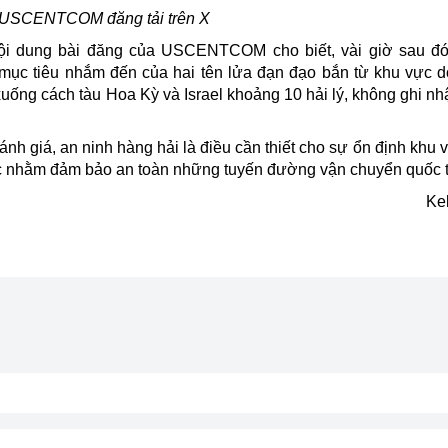
n USCENTCOM đăng tải trên X
 nội dung bài đăng của USCENTCOM cho biết, vài giờ sau đ
 tiêu nhắm đến của hai tên lửa đạn đạo bắn từ khu vực d
 xuống cách tàu
Hoa Kỳ
và Israel khoảng 10 hải lý, không ghi nhậ
 giá, an ninh hàng hải là điều cần thiết cho sự ổn định khu v
 tác nhằm đảm bảo an toàn những tuyến đường vận chuyển quốc t
Ke