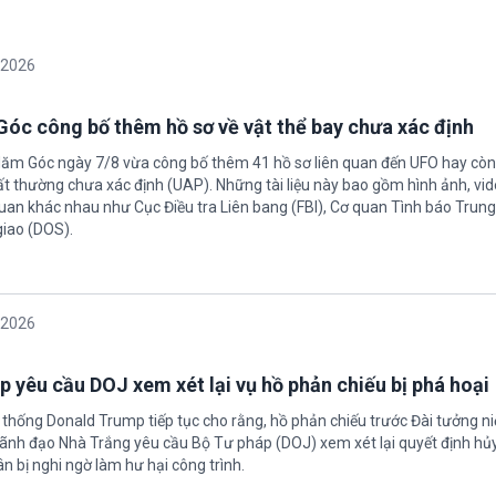
/2026
óc công bố thêm hồ sơ về vật thể bay chưa xác định
Năm Góc ngày 7/8 vừa công bố thêm 41 hồ sơ liên quan đến UFO hay còn 
ất thường chưa xác định (UAP). Những tài liệu này bao gồm hình ảnh, vid
quan khác nhau như Cục Điều tra Liên bang (FBI), Cơ quan Tình báo Trun
giao (DOS).
/2026
 yêu cầu DOJ xem xét lại vụ hồ phản chiếu bị phá hoại
 thống Donald Trump tiếp tục cho rằng, hồ phản chiếu trước Đài tưởng n
 Lãnh đạo Nhà Trắng yêu cầu Bộ Tư pháp (DOJ) xem xét lại quyết định hủy
n bị nghi ngờ làm hư hại công trình.