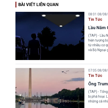
BÀI VIẾT LIÊN QUAN
08:01 08/08
Tin Tức
Lầu Năm G
(TAP) - Lầu 
hiện tượng b
từ nhiều cơ 
và Bộ Ngoại 
07:05 08/08
Tin Tức
Ông Trump
(TAP) - Tổng
bị phá hoại.
những cá nhâ