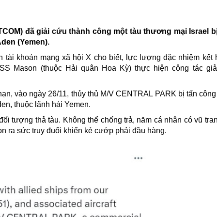
OM) đã giải cứu thành công một tàu thương mại Israel bị
 Aden (Yemen).
 tài khoản mạng xã hội X cho biết, lực lượng đặc nhiệm kết
SS Mason (thuộc Hải quân Hoa Kỳ) thực hiện công tác gi
 nạn, vào ngày 26/11, thủy thủ M/V CENTRAL PARK bị tấn công 
en, thuộc lãnh hải Yemen.
ối tượng thả tàu. Không thể chống trả, năm cá nhân có vũ tran
 ra sức truy đuổi khiến kẻ cướp phải đầu hàng.