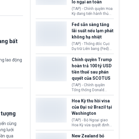
lo ngại an toàn
chính để đổi lấy sự ủng
chính trị từ Liên đoàn
(TAP) - Chính quyền Hoa
Bóng đá Jordan. Trước
Kỳ đang tiến hành thủ
áp lực dồn dập, FIFA phải
tục thu hồi chứng nhận
tổ chức cuộc họp khẩn ở
hoạt động của tổ chức
Fed sẵn sàng tăng
Morocco.
hiến tạng Network for
lãi suất nếu lạm phát
Hope (bang Kentucky).
không hạ nhiệt
Nguyên nhân vì đơn vị
ang bất
này bị cáo buộc có nhiều
(TAP) - Thống đốc Cục
sai sót nghiêm trọng, vi
Dự trữ Liên bang (Fed)
phạm quy định về an
Lisa Cook nói sẽ ủng hộ
toàn y tế.
tăng lãi suất nếu lạm
Chính quyền Trump
ờng lao động
phát ở Hoa Kỳ không tiếp
hoàn trả 100 tỷ USD
tục giảm trong thời gian
tiền thuế sau phán
tới.
quyết của SCOTUS
(TAP) - Chính quyền
Tổng thống Donald
Trump đã hoàn trả
khoảng 100 tỷ USD thuế
Hoa Kỳ thu hồi visa
quan từng thu theo Đạo
của Đại sứ Brazil tại
luật Quyền hạn Kinh tế
i tượng
Washington
Khẩn cấp Quốc tế
(IEEPA). Động thái này
(TAP) - Bộ Ngoại giao
uyến cùng
diễn ra sau phán quyết
Hoa Kỳ vừa quyết định
ng lưới
hồi tháng 2 bởi Tòa án
thu hồi thị thực (visa)
Tối cao Hoa Kỳ
của bà Maria Luiza
iền qua
New Zealand bỏ