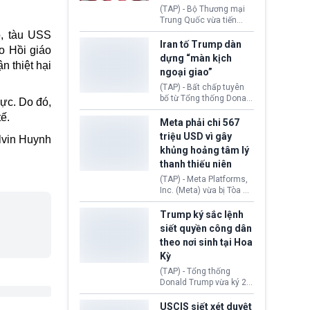
(TAP) - Bộ Thương mại
Trung Quốc vừa tiến
hành áp đặt lệnh trừng
ó, tàu USS
phạt lên hàng loạt thực
Iran tố Trump dàn
o Hồi giáo
thể và siết chặt kiểm
dựng “màn kịch
n thiệt hại
soát xuất khẩu máy bay
ngoại giao”
không người lái (UAV)
sang Hoa Kỳ. Động thái
(TAP) - Bất chấp tuyên
này nhằm đáp trả các
bố từ Tổng thống Donald
ực. Do đó,
biện pháp hạn chế
Trump về tiến trình đàm
ế.
thương mại, áp thuế mới
phán hòa bình, Iran
Meta phải chi 567
cùng lệnh cấm công
khẳng định chưa có bất
triệu USD vì gây
lvin Huynh
nghệ gần đây từ phía
kỳ thỏa thuận nào.
khủng hoảng tâm lý
Washington.
Tehran cho rằng, Hoa Kỳ
thanh thiếu niên
chỉ đang dàn dựng “màn
kịch ngoại giao” để xoa
(TAP) - Meta Platforms,
dịu căng thẳng.
Inc. (Meta) vừa bị Tòa án
bang New Mexico yêu
cầu đóng góp 567 triệu
Trump ký sắc lệnh
USD vào một quỹ khắc
siết quyền công dân
phục hậu quả. Quyết
theo nơi sinh tại Hoa
định này diễn ra sau khi
Kỳ
toà xác định, những nền
tảng mạng xã hội
(TAP) - Tổng thống
(Facebook, Instagram)
Donald Trump vừa ký 2
thuộc công ty gây ra
sắc lệnh hành pháp mới
cuộc khủng hoảng sức
nhằm siết chặt chính
USCIS siết xét duyệt