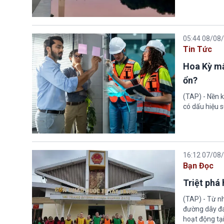
05:44 08/08
Tin Tức
Hoa Kỳ mấ
ổn?
(TAP) - Nền k
có dấu hiệu s
16:12 07/08
Bạn Đọc
Triệt phá
(TAP) - Từ n
đường dây đá
hoạt động tại