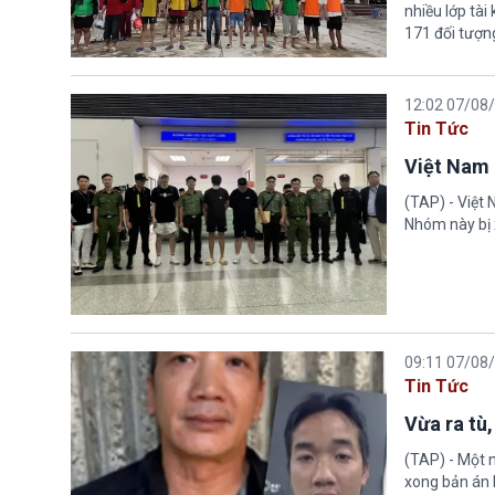
nhiều lớp tài
171 đối tượn
12:02 07/08
Tin Tức
Việt Nam 
(TAP) - Việt
Nhóm này bị 
09:11 07/08
Tin Tức
Vừa ra tù,
(TAP) - Một n
xong bản án l