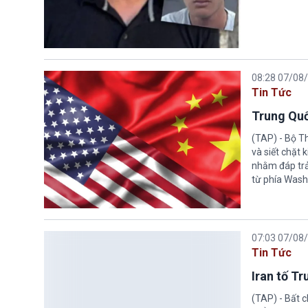
08:28 07/08
Tin Tức
Trung Quố
(TAP) - Bộ T
và siết chặt
nhằm đáp trả
từ phía Wash
07:03 07/08
Tin Tức
Iran tố T
(TAP) - Bất 