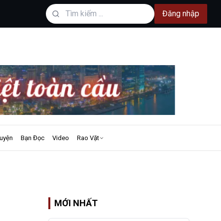
Đăng nhập
uyện
Bạn Đọc
Video
Rao Vặt
MỚI NHẤT