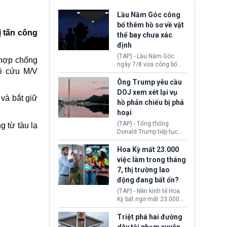
Lầu Năm Góc công
bố thêm hồ sơ về vật
 tấn công
thể bay chưa xác
định
(TAP) - Lầu Năm Góc
 hợp chống
ngày 7/8 vừa công bố
ải cứu M/V
thêm 41 hồ sơ liên quan
đến UFO hay còn được
Ông Trump yêu cầu
gọi là hiện tượng bất
DOJ xem xét lại vụ
thường chưa xác định
và bắt giữ
hồ phản chiếu bị phá
(UAP). Những tài liệu này
hoại
bao gồm hình ảnh,
video, báo cáo từ nhiều
(TAP) - Tổng thống
g từ tàu lạ
cơ quan khác nhau như
Donald Trump tiếp tục
Cục Điều tra Liên bang
cho rằng, hồ phản chiếu
(FBI), Cơ quan Tình báo
trước Đài tưởng niệm
Hoa Kỳ mất 23.000
Trung ương (CIA) và Bộ
Lincoln bị phá hoại. Lãnh
việc làm trong tháng
Ngoại giao (DOS).
đạo Nhà Trắng yêu cầu
7, thị trường lao
Bộ Tư pháp (DOJ) xem
động đang bất ổn?
xét lại quyết định hủy
truy tố những cá nhân bị
(TAP) - Nền kinh tế Hoa
nghi ngờ làm hư hại
Kỳ bất ngờ mất 23.000
công trình.
việc làm vào tháng 7,
cho thấy thị trường lao
Triệt phá hai đường
động có dấu hiệu suy