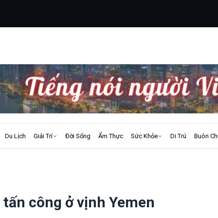
Du Lịch
Giải Trí
Đời Sống
Ẩm Thực
Sức Khỏe
Di Trú
Buôn Ch
bị tấn công ở vịnh Yemen