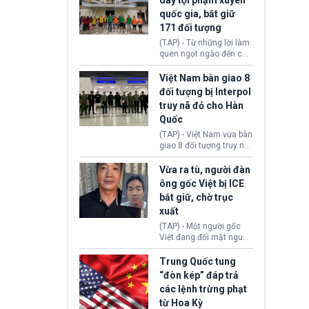
dây tội phạm xuyên
yếu sau thời gian duy trì
quốc gia, bắt giữ
tương đối ổn định suốt
171 đối tượng
nửa năm 2026.
(TAP) - Từ những lời làm
quen ngọt ngào đến các
“sàn vàng ảo”, bất động
sản trực tuyến cùng
Việt Nam bàn giao 8
đường dây đánh bạc quy
đối tượng bị Interpol
mô lớn, hai tổ chức tội
truy nã đỏ cho Hàn
phạm xuyên quốc gia đã
Quốc
dựng lên mạng lưới hoạt
động tại Việt Nam và
(TAP) - Việt Nam vừa bàn
Lào, lôi kéo hàng nghìn
giao 8 đối tượng truy nã
người tham gia, luân
đỏ Interpol cho lực lượng
chuyển dòng tiền qua
chức năng Hàn Quốc.
Vừa ra tù, người đàn
nhiều lớp tài khoản. Sau
Nhóm này bị xác định
ông gốc Việt bị ICE
hơn 2 tuần phối hợp truy
lừa đảo 619 nạn nhân,
bắt giữ, chờ trục
xét, lực lượng chức năng
chiếm đoạt hơn 17,7 tỷ
hai nước đã bắt giữ 171
xuất
KRW.
đối tượng.
(TAP) - Một người gốc
Việt đang đối mặt nguy
cơ bị trục xuất khỏi Hoa
Kỳ sau khi đã chấp hành
Trung Quốc tung
xong bản án liên quan
“đòn kép” đáp trả
đến tội ác từ hơn 30
các lệnh trừng phạt
năm trước tại California.
từ Hoa Kỳ