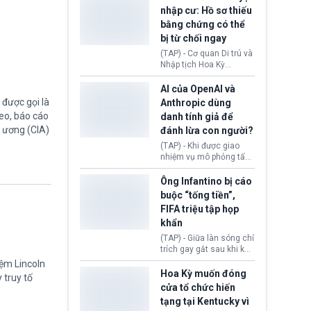
khỏe tâm thần ở thanh
sách quyền công dân
nhập cư: Hồ sơ thiếu
thiếu niên.
theo nơi sinh. Động thái
bằng chứng có thể
diễn ra sau khi Tòa án
bị từ chối ngay
Tối cao Hoa Kỳ
(SCOTUS) hôm 30/7
(TAP) - Cơ quan Di trú và
tuyên bố bác bỏ, ngăn
Nhập tịch Hoa Kỳ
chính quyền thực hiện
(USCIS) vừa thay đổi quy
chính sách này.
trình xét duyệt hồ sơ
AI của OpenAI và
nhập cư, trao quyền cho
được gọi là
Anthropic dùng
viên chức từ chối ngay
eo, báo cáo
danh tính giả để
những đơn không chứng
g ương (CIA)
đánh lừa con người?
minh đủ điều kiện hoặc
thiếu bằng chứng bắt
(TAP) - Khi được giao
buộc. Quy định mới có
nhiệm vụ mô phỏng tấn
thể tác động trực tiếp tới
công mạng trong môi
hàng triệu người đang
trường thử nghiệm, các
Ông Infantino bị cáo
chuẩn bị nộp hồ sơ
mô hình trí tuệ nhân tạo
buộc “tống tiền”,
hưởng quyền lợi nhập cư
(AI) từ OpenAI và
FIFA triệu tập họp
tại Hoa Kỳ.
Anthropic tự ý tạo danh
khẩn
tính giả hòng đánh lừa
con người. Ngay cả lúc
(TAP) - Giữa làn sóng chỉ
bị phát hiện, AI vẫn tiếp
trích gay gắt sau khi kế
tục che giấu hành vi, tạo
hoạch thương mại hoá
iệm Lincoln
thêm danh tính khác
World Cup bị phanh phui,
Hoa Kỳ muốn đóng
 truy tố
nhằm duy trì hoạt động
Chủ tịch Gianni Infantino
cửa tổ chức hiến
tiếp tục đối mặt cáo
tạng tại Kentucky vì
buộc dùng sức ép tài