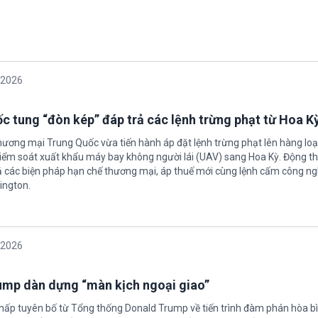
/2026
c tung “đòn kép” đáp trả các lệnh trừng phạt từ Hoa K
hương mại Trung Quốc vừa tiến hành áp đặt lệnh trừng phạt lên hàng loạ
 kiểm soát xuất khẩu máy bay không người lái (UAV) sang Hoa Kỳ. Động th
 các biện pháp hạn chế thương mại, áp thuế mới cùng lệnh cấm công n
ington.
/2026
rump dàn dựng “màn kịch ngoại giao”
chấp tuyên bố từ Tổng thống Donald Trump về tiến trình đàm phán hòa bì