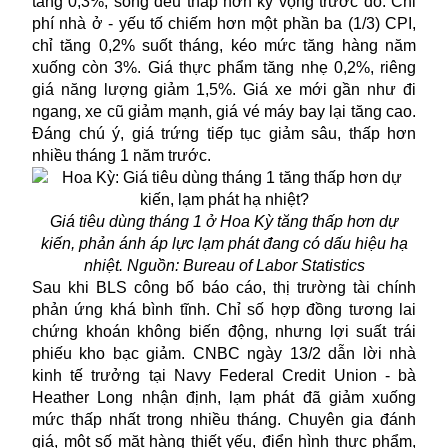
tăng 0,3%, song đều thấp hơn kỳ vọng trước đó. Chi
phí nhà ở - yếu tố chiếm hơn một phần ba (1/3) CPI,
chỉ tăng 0,2% suốt tháng, kéo mức tăng hàng năm
xuống còn 3%. Giá thực phẩm tăng nhẹ 0,2%, riêng
giá năng lượng giảm 1,5%. Giá xe mới gần như đi
ngang, xe cũ giảm mạnh, giá vé máy bay lại tăng cao.
Đáng chú ý, giá trứng tiếp tục giảm sâu, thấp hơn
nhiều tháng 1 năm trước.
Giá tiêu dùng tháng 1 ở Hoa Kỳ tăng thấp hơn dự
kiến, phản ánh áp lực lạm phát đang có dấu hiệu hạ
nhiệt. Nguồn: Bureau of Labor Statistics
Sau khi BLS công bố báo cáo, thị trường tài chính
phản ứng khá bình tĩnh. Chỉ số hợp đồng tương lai
chứng khoán không biến động, nhưng lợi suất trái
phiếu kho bạc giảm. CNBC ngày 13/2 dẫn lời nhà
kinh tế trưởng tại Navy Federal Credit Union - bà
Heather Long nhận định, lạm phát đã giảm xuống
mức thấp nhất trong nhiều tháng. Chuyên gia đánh
giá, một số mặt hàng thiết yếu, điển hình thực phẩm,