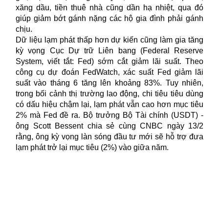
xăng dầu, tiền thuê nhà cũng dần hạ nhiệt, qua đó
giúp giảm bớt gánh nặng các hộ gia đình phải gánh
chịu.
Dữ liệu
lạm phát
thấp hơn dự kiến cũng làm gia tăng
kỳ vọng Cục Dự trữ Liên bang (Federal Reserve
System, viết tắt: Fed) sớm cắt giảm lãi suất. Theo
công cụ dự đoán FedWatch, xác suất Fed giảm lãi
suất vào tháng 6 tăng lên khoảng 83%. Tuy nhiên,
trong bối cảnh thị trường lao động, chi tiêu tiêu dùng
có dấu hiệu chậm lại, lạm phát vẫn cao hơn mục tiêu
2% mà Fed đề ra. Bộ trưởng Bộ Tài chính (USDT) -
ông Scott Bessent chia sẻ cùng CNBC ngày 13/2
rằng, ông kỳ vọng làn sóng đầu tư mới sẽ hỗ trợ đưa
lạm phát trở lại mục tiêu (2%) vào giữa năm.