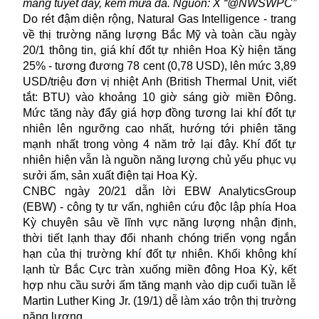
mang tuyết dày, kèm mưa đá. Nguồn: X “@NWSWPC”
Do rét đậm diện rộng, Natural Gas Intelligence - trang
về thị trường năng lượng Bắc Mỹ và toàn cầu ngày
20/1 thông tin, giá khí đốt tự nhiên
Hoa Kỳ
hiện tăng
25% - tương đương 78 cent (0,78 USD), lên mức 3,89
USD/triệu đơn vị nhiệt Anh (British Thermal Unit, viết
tắt: BTU) vào khoảng 10 giờ sáng giờ miền Đông.
Mức tăng này đẩy giá hợp đồng tương lai khí đốt tự
nhiên lên ngưỡng cao nhất, hướng tới phiên tăng
mạnh nhất trong vòng 4 năm trở lại đây. Khí đốt tự
nhiên hiện vẫn là nguồn năng lượng chủ yếu phục vụ
sưởi ấm, sản xuất điện tại Hoa Kỳ.
CNBC ngày 20/21 dẫn lời EBW AnalyticsGroup
(EBW) - công ty tư vấn, nghiên cứu độc lập phía Hoa
Kỳ chuyên sâu về lĩnh vực năng lượng nhận định,
thời tiết lạnh thay đổi nhanh chóng triển vọng ngắn
hạn của thị trường khí đốt tự nhiên. Khối không khí
lạnh từ Bắc Cực tràn xuống miền đông Hoa Kỳ, kết
hợp nhu cầu sưởi ấm tăng mạnh vào dịp cuối tuần lễ
Martin Luther King Jr. (19/1) dễ làm xáo trộn thị trường
năng lượng.