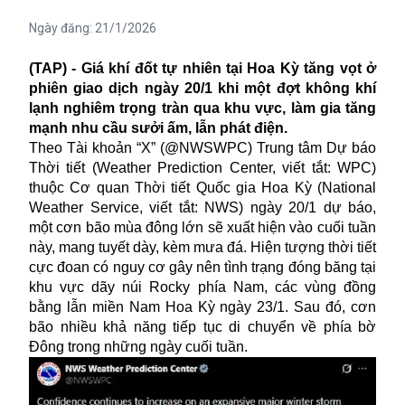
Ngày đăng:
21/1/2026
(TAP) - Giá khí đốt tự nhiên tại Hoa Kỳ tăng vọt ở
phiên giao dịch ngày 20/1 khi một đợt không khí
lạnh nghiêm trọng tràn qua khu vực, làm gia tăng
mạnh nhu cầu sưởi ấm, lẫn phát điện.
Theo Tài khoản “X” (@NWSWPC) Trung tâm Dự báo
Thời tiết (Weather Prediction Center, viết tắt: WPC)
thuộc Cơ quan Thời tiết Quốc gia Hoa Kỳ (National
Weather Service, viết tắt: NWS) ngày 20/1 dự báo,
một cơn bão mùa đông lớn sẽ xuất hiện vào cuối tuần
này, mang tuyết dày, kèm mưa đá. Hiện tượng thời tiết
cực đoan có nguy cơ gây nên tình trạng đóng băng tại
khu vực dãy núi Rocky phía Nam, các vùng đồng
bằng lẫn miền Nam Hoa Kỳ ngày 23/1. Sau đó, cơn
bão nhiều khả năng tiếp tục di chuyển về phía bờ
Đông trong những ngày cuối tuần.