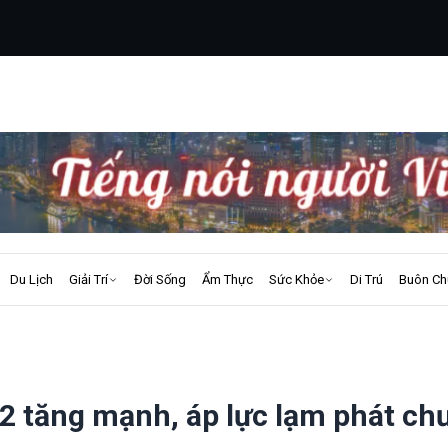
Du Lịch
Giải Trí
Đời Sống
Ẩm Thực
Sức Khỏe
Di Trú
Buôn Ch
2 tăng mạnh, áp lực lạm phát ch