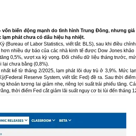
 - vốn biến động mạnh do tình hình Trung Đông, nhưng gi
c lạm phát chưa có dấu hiệu hạ nhiệt.
Bureau of Labor Statistics, viết tắt: BLS), sau khi điều chỉn
ao hơn nhiều dự báo của các nhà kinh tế được Dow Jones khảo 
 tăng 0,5%, vượt xa kỳ vọng. Đối chiếu dữ liệu tháng trước, m
i lại chưa bằng (0,8%).
 nhất kể từ tháng 2/2025, lạm phát lõi duy trù ở 3,9%. Mức lạ
(Federal Reserve System, viết tắt: Fed) đề ra. Sau thời điể
 khoán tương lai giảm nhẹ, riêng lợi suất trái phiếu tăng. C
ằng, thời điểm Fed cắt giảm lãi suất nguy cơ bị lùi đến tháng 1