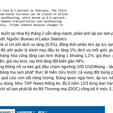
 buôn tại Hoa Kỳ tháng 2 vẫn tăng mạnh, phản ánh áp lực lạm 
iệt. Nguồn: Bureau of Labor Statistics
 vì chi phí dịch vụ tăng (0,5%), đồng thời phần lớn áp lực
lạ
ó, phí quản lý danh mục đầu tư tăng 1%; dịch vụ môi giới, gia
iá hàng hóa cũng tăng cao hơn tháng 1 khoảng 1,1%; giá thực
n, giá rau tươi, rau khô tăng đột biến gần 49%.
Trung Đông nổ ra kéo giá dầu chạm ngưỡng 100 USD/thùng - t
“bóng ma lạm phát” thực tế hiện hữu trước cả xung đột bùng ph
ệ quả của cơn sốt năng lượng. Đáng quan ngại hơn, áp lực này
iêu dùng. Như TAP News thông tin, BLS hôm 12/3 từng ban hà
ng chỉ số lạm phát lõi do Bộ Thương mại (DOC) công bố ở mức 3