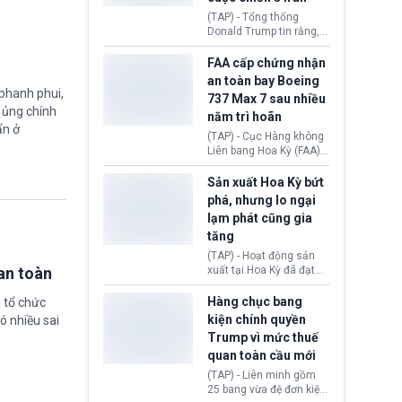
5 năm.
(TAP) - Tổng thống
Donald Trump tin rằng, 2
tập đoàn dầu khí
ExxonMobil và Chevron
FAA cấp chứng nhận
đã thu về lợi nhuận quá
an toàn bay Boeing
lớn nhờ giá dầu tăng
 phanh phui,
737 Max 7 sau nhiều
mạnh suốt thời gian Hoa
ự ủng chính
năm trì hoãn
Kỳ xảy ra xung đột ở
ẩn ở
Iran. Trên cơ sở đó, lãnh
(TAP) - Cục Hàng không
đạo Nhà Trắng kêu gọi
Liên bang Hoa Kỳ (FAA)
các doanh nghiệp cần
vừa chính thức cấp
giảm giá bán cho người
chứng nhận an toàn bay
Sản xuất Hoa Kỳ bứt
tiêu dùng.
cho Boeing 737 Max 7,
phá, nhưng lo ngại
mẫu máy bay nhỏ nhất
lạm phát cũng gia
trong dòng 737 Max
tăng
thuộc Boeing
Commercial Airplanes
(TAP) - Hoạt động sản
(Boeing). Động thái này
an toàn
xuất tại Hoa Kỳ đã đạt
chính thức khép lại gần
tốc độ nhanh nhất trong
một thập kỷ trì hoãn chờ
hơn 4 năm qua, cho
Hàng chục bang
 tổ chức
các cuộc đánh giá
thấy nền kinh tế đang
kiện chính quyền
ó nhiều sai
nghiêm ngặt.
phục hồi tích cực, bất
Trump vì mức thuế
chấp tác động từ thuế
quan toàn cầu mới
quan. Tuy nhiên, không
ít doanh nghiệp vẫn cảm
(TAP) - Liên minh gồm
thấy áp lực lạm phát, bất
25 bang vừa đệ đơn kiện
ổn địa chính trị hiện còn