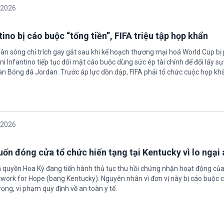
/2026
ino bị cáo buộc “tống tiền”, FIFA triệu tập họp khẩn
làn sóng chỉ trích gay gắt sau khi kế hoạch thương mại hoá World Cup bị
ni Infantino tiếp tục đối mặt cáo buộc dùng sức ép tài chính để đổi lấy s
oàn Bóng đá Jordan. Trước áp lực dồn dập, FIFA phải tổ chức cuộc họp kh
/2026
ốn đóng cửa tổ chức hiến tạng tại Kentucky vì lo ngại 
h quyền Hoa Kỳ đang tiến hành thủ tục thu hồi chứng nhận hoạt động của
twork for Hope (bang Kentucky). Nguyên nhân vì đơn vị này bị cáo buộc c
ọng, vi phạm quy định về an toàn y tế.