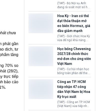
định không đáp ứng tiêu
(TAP) - Bộ Nội vụ Anh
chuẩn sức khỏe chỉ vì
đang rà soát một số hồ
chi phí điều trị khi nộp hồ
sơ thuộc Chương trình
sơ xin visa cư trú.
Định cư EU (EU
Hoa Kỳ - Iran có thể
Settlement Scheme -
đạt thỏa thuận mở
EUSS) sau khi xác định
eo biển Hormuz, giá
có trường hợp được cấp
dầu giảm mạnh
quy chế cư trú hậu
phát chưa
Brexit “do nhầm lẫn”.
(TAP) - Giới chức Hoa Kỳ
Động thái này làm dấy
vừa để ngỏ khả năng
lên lo ngại về việc thực
m phát
gần
sớm đạt thỏa thuận với
thi Thỏa thuận Rút khỏi
Iran nhằm mở lại eo biển
Học bổng Chevening
o dịch, tư
Liên minh châu Âu
Hormuz, mở đường cho
2027/28 chính thức
 phẩm tăng
(Withdrawal
việc khôi phục hoạt
mở đơn cho ứng viên
Agreement).
động hàng hải. Những
Việt Nam
tín hiệu ngoại giao tích
ăng 70% so
cực này lập tức tác động
(TAP) - Cơ hội nhận học
át (28/2),
đến thị trường năng
bổng toàn phần để theo
lượng, kéo giá dầu thế
 trực tiếp
học chương trình thạc sĩ
giới lùi sâu xuống dưới
tại Vương quốc Anh đã
nh báo cáo
Công an TP. HCM
mức 80 USD/thùng.
chính thức quay trở lại.
tiếp nhận 47 công
,1%.
Học bổng Chevening
dân Việt Nam bị Hoa
2027/28 của Chính phủ
Kỳ trục xuất
Anh vừa mở cổng ứng
tuyển dành riêng ứng
(TAP) - Công an TP. HCM
viên Việt Nam, hỗ trợ
(Việt Nam) vừa tiếp nhận
toàn bộ chi phí học tập
47 công dân Việt Nam bị