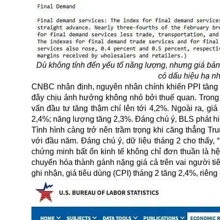
Dù không tính đến yếu tố năng lượng, nhưng giá bán
có dấu hiệu hạ nh
CNBC nhận định, nguyên nhân chính khiến PPI tăng là
đây chịu ảnh hưởng không nhỏ bởi thuế quan. Trong đ
vấn đầu tư tăng thậm chí lên tới 4,2%. Ngoài ra, g
2,4%; năng lượng tăng 2,3%. Đáng chú ý, BLS phát hiệ
Tình hình càng trở nên trầm trọng khi căng thẳng 
với đầu năm. Đáng chú ý, dữ liệu tháng 2 cho thấy, 
chứng minh bất ổn kinh tế không chỉ đơn thuần là h
chuyển hóa thành gánh nặng giá cả trên vai người t
ghi nhận, giá tiêu dùng (CPI) tháng 2 tăng 2,4%, riê