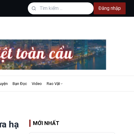
Đăng nhập
uyện
Bạn Đọc
Video
Rao Vặt
ưa hạ
MỚI NHẤT