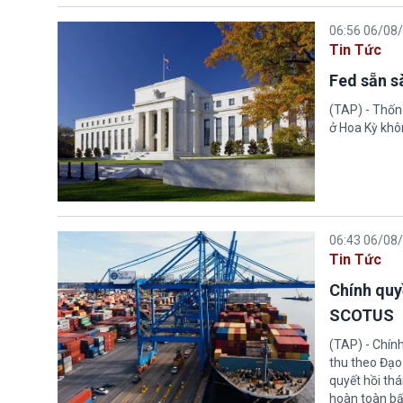
06:56 06/08
Tin Tức
Fed sẵn s
(TAP) - Thống
ở Hoa Kỳ khôn
06:43 06/08
Tin Tức
Chính quy
SCOTUS
(TAP) - Chín
thu theo Đạo
quyết hồi thá
hoàn toàn bấ