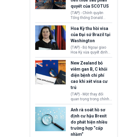
tiền thuế sau phán
tới.
quyết của SCOTUS
(TAP) - Chính quyền
Tổng thống Donald
Trump đã hoàn trả
khoảng 100 tỷ USD thuế
Hoa Kỳ thu hồi visa
quan từng thu theo Đạo
của Đại sứ Brazil tại
luật Quyền hạn Kinh tế
Washington
Khẩn cấp Quốc tế
(IEEPA). Động thái này
(TAP) - Bộ Ngoại giao
diễn ra sau phán quyết
Hoa Kỳ vừa quyết định
hồi tháng 2 bởi Tòa án
thu hồi thị thực (visa)
Tối cao Hoa Kỳ
của bà Maria Luiza
New Zealand bỏ
(SCOTUS) khi tuyên bố,
Ribeiro Viotti - Đại sứ
viêm gan B, C khỏi
việc áp thuế diện rộng là
Brazil tại Washington.
diện bệnh chi phí
hoàn toàn bất hợp pháp.
Động thái trên diễn ra
cao khi xét visa cư
trong bối cảnh tranh
chấp ngoại giao giữa
trú
chính quyền Tổng thống
(TAP) - Một thay đổi
Donald Trump và chính
quan trọng trong chính
phủ cánh tả Tổng thống
sách nhập cư của New
Brazil Luiz Inácio Lula
Zealand đang mở ra
Anh rà soát hồ sơ
da Silva đang leo thang
thêm cơ hội cho nhiều
định cư hậu Brexit
gay gắt.
người muốn định cư. Từ
do phát hiện nhiều
nay, người mắc viêm
trường hợp “cấp
gan B hoặc viêm gan C
sẽ không còn bị mặc
nhầm”