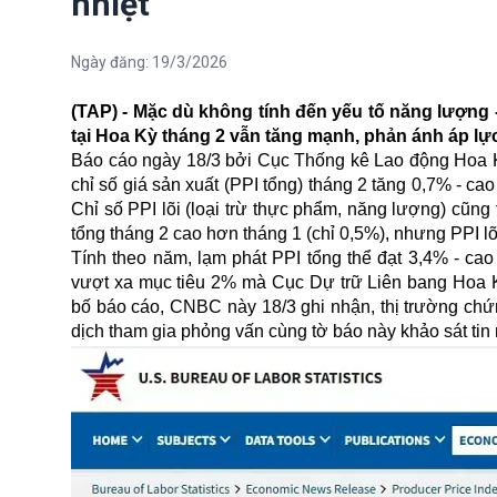
nhiệt
Ngày đăng:
19/3/2026
(TAP) - Mặc dù không tính đến yếu tố năng lượng
tại Hoa Kỳ tháng 2 vẫn tăng mạnh, phản ánh áp lự
Báo cáo ngày 18/3 bởi Cục Thống kê Lao động Hoa Kỳ (
chỉ số giá sản xuất (PPI tổng) tháng 2 tăng 0,7% - c
Chỉ số PPI lõi (loại trừ thực phẩm, năng lượng) cũng
tổng tháng 2 cao hơn tháng 1 (chỉ 0,5%), nhưng PPI lõ
Tính theo năm, lạm phát PPI tổng thể đạt 3,4% - cao
vượt xa mục tiêu 2% mà Cục Dự trữ Liên bang Hoa Kỳ
bố báo cáo, CNBC này 18/3 ghi nhận, thị trường chứng
dịch tham gia phỏng vấn cùng tờ báo này khảo sát tin r