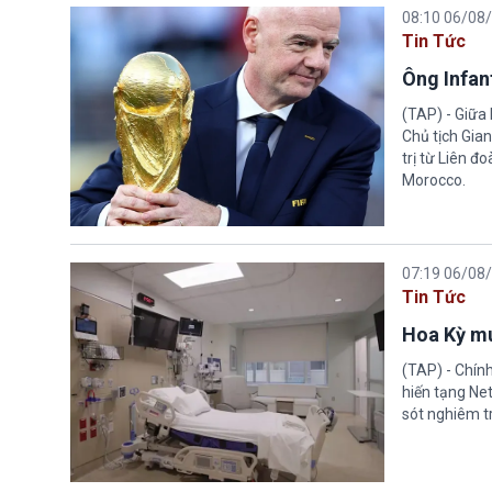
08:10 06/08
Tin Tức
Ông Infant
(TAP) - Giữa 
Chủ tịch Gian
trị từ Liên đ
Morocco.
07:19 06/08
Tin Tức
Hoa Kỳ mu
(TAP) - Chín
hiến tạng Ne
sót nghiêm tr