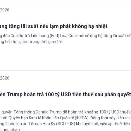
/2026
àng tăng lãi suất nếu lạm phát không hạ nhiệt
 đốc Cục Dự trữ Liên bang (Fed) Lisa Cook nói sẽ ủng hộ tăng lãi suất n
g tiếp tục giảm trong thời gian tới.
/2026
ền Trump hoàn trả 100 tỷ USD tiền thuế sau phán quyết
h quyền Tổng thống Donald Trump đã hoàn trả khoảng 100 tỷ USD thuế 
 luật Quyền hạn Kinh tế Khẩn cấp Quốc tế (IEEPA). Động thái này diễn ra
ng 2 bởi Tòa án Tối cao Hoa Kỳ (SCOTUS) khi tuyên bố, việc áp thuế diện 
t hợp pháp.