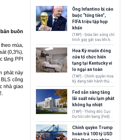
Ông Infantino bị cáo
buộc “tống tiền”,
FIFA triệu tập họp
khẩn
á bán buôn
(TAP) - Giữa làn sóng chỉ
trích gay gắt sau khi kế
h theo mùa,
hoạch thương mại hoá
World Cup bị phanh phui,
Hoa Kỳ muốn đóng
sát (0,3%).
Chủ tịch Gianni Infantino
cửa tổ chức hiến
ức tăng PPI
tiếp tục đối mặt cáo
tạng tại Kentucky vì
buộc dùng sức ép tài
lo ngại an toàn
chính để đổi lấy sự ủng
m phát này
chính trị từ Liên đoàn
(TAP) - Chính quyền Hoa
m BLS công
Bóng đá Jordan. Trước
Kỳ đang tiến hành thủ
áp lực dồn dập, FIFA phải
ác nhà giao
tục thu hồi chứng nhận
tổ chức cuộc họp khẩn ở
hoạt động của tổ chức
Fed sẵn sàng tăng
2.
Morocco.
hiến tạng Network for
lãi suất nếu lạm phát
Hope (bang Kentucky).
không hạ nhiệt
Nguyên nhân vì đơn vị
này bị cáo buộc có nhiều
(TAP) - Thống đốc Cục
sai sót nghiêm trọng, vi
Dự trữ Liên bang (Fed)
phạm quy định về an
Lisa Cook nói sẽ ủng hộ
toàn y tế.
tăng lãi suất nếu lạm
Chính quyền Trump
phát ở Hoa Kỳ không tiếp
hoàn trả 100 tỷ USD
tục giảm trong thời gian