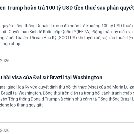
ền Trump hoàn trả 100 tỷ USD tiền thuế sau phán quyết
h quyền Tổng thống Donald Trump đã hoàn trả khoảng 100 tỷ USD thuế 
 luật Quyền hạn Kinh tế Khẩn cấp Quốc tế (IEEPA). Động thái này diễn ra
ng 2 bởi Tòa án Tối cao Hoa Kỳ (SCOTUS) khi tuyên bố, việc áp thuế diện 
t hợp pháp.
/2026
 hồi visa của Đại sứ Brazil tại Washington
oại giao Hoa Kỳ vừa quyết định thu hồi thị thực (visa) của bà Maria Luiza
sứ Brazil tại Washington. Động thái trên diễn ra trong bối cảnh tranh chấp
uyền Tổng thống Donald Trump và chính phủ cánh tả Tổng thống Brazil L
 đang leo thang gay gắt.
/2026