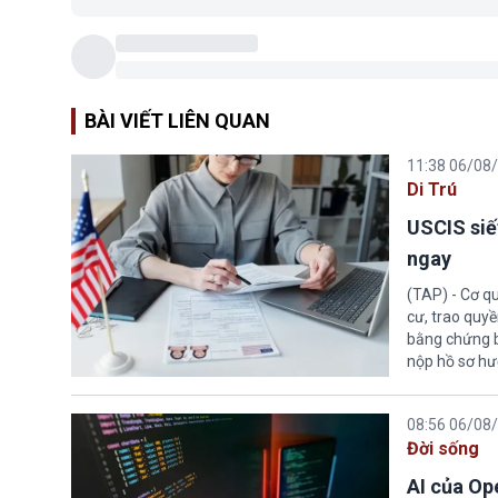
BÀI VIẾT LIÊN QUAN
11:38 06/08
Di Trú
USCIS siế
ngay
(TAP) - Cơ qu
cư, trao quy
bằng chứng bắ
nộp hồ sơ hư
08:56 06/08
Đời sống
AI của Op