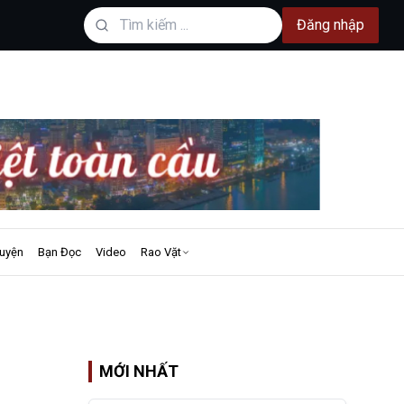
Đăng nhập
uyện
Bạn Đọc
Video
Rao Vặt
m
MỚI NHẤT