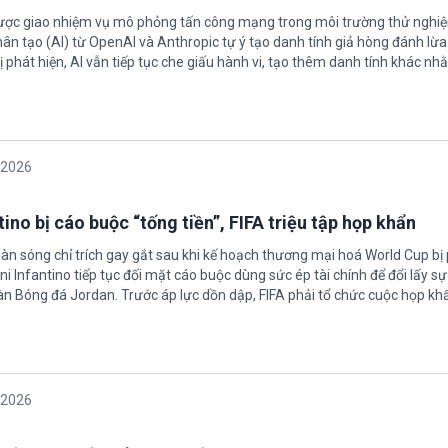
được giao nhiệm vụ mô phỏng tấn công mạng trong môi trường thử nghi
nhân tạo (AI) từ OpenAI và Anthropic tự ý tạo danh tính giả hòng đánh lừa
ị phát hiện, AI vẫn tiếp tục che giấu hành vi, tạo thêm danh tính khác nh
/2026
ino bị cáo buộc “tống tiền”, FIFA triệu tập họp khẩn
làn sóng chỉ trích gay gắt sau khi kế hoạch thương mại hoá World Cup bị
ni Infantino tiếp tục đối mặt cáo buộc dùng sức ép tài chính để đổi lấy s
oàn Bóng đá Jordan. Trước áp lực dồn dập, FIFA phải tổ chức cuộc họp kh
/2026