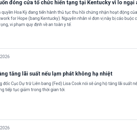
ốn đóng cửa tổ chức hiến tạng tại Kentucky vì lo ngại 
h quyền Hoa Kỳ đang tiến hành thủ tục thu hồi chứng nhận hoạt động của
twork for Hope (bang Kentucky). Nguyên nhân vì đơn vị này bị cáo buộc c
ọng, vi phạm quy định về an toàn y tế.
/2026
àng tăng lãi suất nếu lạm phát không hạ nhiệt
 đốc Cục Dự trữ Liên bang (Fed) Lisa Cook nói sẽ ủng hộ tăng lãi suất n
g tiếp tục giảm trong thời gian tới.
/2026