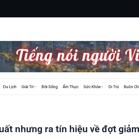
Du Lịch
Giải Trí
Đời Sống
Ẩm Thực
Sức Khỏe
Di Trú
Buôn Ch
uất nhưng ra tín hiệu về đợt giả