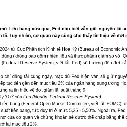
mở Liên bang vừa qua, Fed cho biết vẫn giữ nguyên lãi su
nh tế. Tuy nhiên, cơ quan này cũng cho thấy tín hiệu về đợt 
/2024 từ Cục Phân tích Kinh tế Hoa Kỳ (Bureau of Economic Ana
tiêu dùng (không bao gồm nhiên liệu và thực phẩm) giảm so với Q
g (Federal Reserve System, viết tắt: Fed) sẽ hướng đến đợt c
o chí đăng tải cùng ngày, mặc dù Fed hiện vẫn sẽ giữ nguyên
tiếp tục tiến gần đến mục tiêu 2% của ngân hàng trung ương Ho
gày 31/7 của Fed (Nguồn: Federal Reserve System)
 Liên bang (Federal Open Market Committee, viết tắt: FOMC), 
 suất liên bang, tức duy trì ở mức 5,25 - 5,50%. Ngoài ra, Fed 
, nợ của cơ quan và chứng khoán sẽ được thế chấp bằng thế 
rở lại mục tiêu 2%.