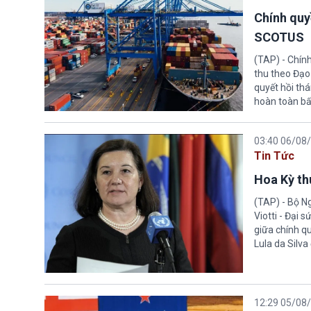
Chính quy
SCOTUS
(TAP) - Chín
thu theo Đạo
quyết hồi thá
hoàn toàn bấ
03:40 06/08
Tin Tức
Hoa Kỳ thu
(TAP) - Bộ Ng
Viotti - Đại 
giữa chính q
Lula da Silva
12:29 05/08