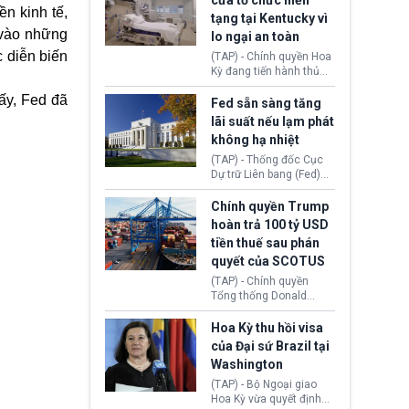
cửa tổ chức hiến
tiếp tục đối mặt cáo
ền kinh tế,
tạng tại Kentucky vì
buộc dùng sức ép tài
 vào những
lo ngại an toàn
chính để đổi lấy sự ủng
chính trị từ Liên đoàn
c diễn biến
(TAP) - Chính quyền Hoa
Bóng đá Jordan. Trước
Kỳ đang tiến hành thủ
áp lực dồn dập, FIFA phải
tục thu hồi chứng nhận
tổ chức cuộc họp khẩn ở
hấy, Fed đã
hoạt động của tổ chức
Fed sẵn sàng tăng
Morocco.
hiến tạng Network for
lãi suất nếu lạm phát
Hope (bang Kentucky).
không hạ nhiệt
Nguyên nhân vì đơn vị
này bị cáo buộc có nhiều
(TAP) - Thống đốc Cục
sai sót nghiêm trọng, vi
Dự trữ Liên bang (Fed)
phạm quy định về an
Lisa Cook nói sẽ ủng hộ
toàn y tế.
tăng lãi suất nếu lạm
Chính quyền Trump
phát ở Hoa Kỳ không tiếp
hoàn trả 100 tỷ USD
tục giảm trong thời gian
tiền thuế sau phán
tới.
quyết của SCOTUS
(TAP) - Chính quyền
Tổng thống Donald
Trump đã hoàn trả
khoảng 100 tỷ USD thuế
Hoa Kỳ thu hồi visa
quan từng thu theo Đạo
của Đại sứ Brazil tại
luật Quyền hạn Kinh tế
Washington
Khẩn cấp Quốc tế
(IEEPA). Động thái này
(TAP) - Bộ Ngoại giao
diễn ra sau phán quyết
Hoa Kỳ vừa quyết định