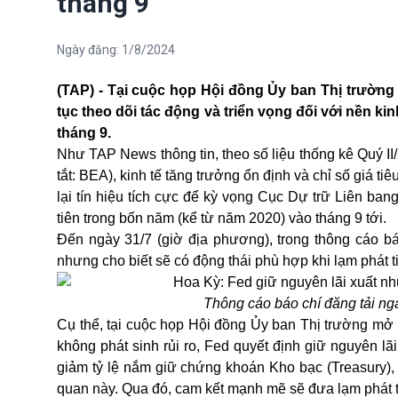
tháng 9
Ngày đăng:
1/8/2024
(TAP) - Tại cuộc họp Hội đồng Ủy ban Thị trường 
tục theo dõi tác động và triển vọng đối với nền ki
tháng 9.
Như TAP News thông tin, theo số liệu thống kê Quý II
tắt: BEA), kinh tế tăng trưởng ổn định và chỉ số giá 
lại tín hiệu tích cực để kỳ vọng Cục Dự trữ Liên ban
tiên trong bốn năm (kể từ năm 2020) vào tháng 9 tới.
Đến ngày 31/7 (giờ địa phương), trong thông cáo bá
nhưng cho biết sẽ có động thái phù hợp khi lạm phát 
Thông cáo báo chí đăng tải n
Cụ thể, tại cuộc họp Hội đồng Ủy ban Thị trường mở
không phát sinh rủi ro, Fed quyết định giữ nguyên lãi
giảm tỷ lệ nắm giữ chứng khoán Kho bạc (Treasury)
quan này. Qua đó, cam kết mạnh mẽ sẽ đưa lạm phát t