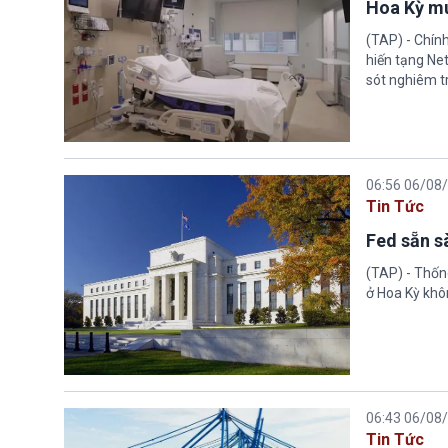
Hoa Kỳ mu
(TAP) - Chín
hiến tạng Ne
sót nghiêm tr
06:56 06/08
Tin Tức
Fed sẵn s
(TAP) - Thống
ở Hoa Kỳ khôn
06:43 06/08
Tin Tức