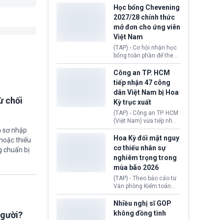
thi Thỏa thuận Rút khỏi
Iran nhằm mở lại eo biển
Học bổng Chevening
Liên minh châu Âu
Hormuz, mở đường cho
2027/28 chính thức
(Withdrawal
việc khôi phục hoạt
mở đơn cho ứng viên
Agreement).
động hàng hải. Những
Việt Nam
tín hiệu ngoại giao tích
cực này lập tức tác động
(TAP) - Cơ hội nhận học
đến thị trường năng
bổng toàn phần để theo
lượng, kéo giá dầu thế
học chương trình thạc sĩ
giới lùi sâu xuống dưới
tại Vương quốc Anh đã
Công an TP. HCM
mức 80 USD/thùng.
chính thức quay trở lại.
tiếp nhận 47 công
Học bổng Chevening
dân Việt Nam bị Hoa
2027/28 của Chính phủ
ừ chối
Kỳ trục xuất
Anh vừa mở cổng ứng
tuyển dành riêng ứng
(TAP) - Công an TP. HCM
viên Việt Nam, hỗ trợ
(Việt Nam) vừa tiếp nhận
toàn bộ chi phí học tập
47 công dân Việt Nam bị
ồ sơ nhập
cùng nhiều quyền lợi
Hoa Kỳ trục xuất về
Hoa Kỳ đối mặt nguy
hoặc thiếu
trong suốt một năm
nước. Đây là đợt có số
cơ thiếu nhân sự
g chuẩn bị
học.
lượng lớn nhất từ đầu
nghiêm trọng trong
năm 2026 đến nay, phản
mùa bão 2026
ánh xu hướng gia tăng
các trường hợp trục
(TAP) - Theo báo cáo từ
xuất.
Văn phòng Kiểm toán
Chính phủ (GAO), Cơ
quan Quản lý Khẩn cấp
Nhiều nghị sĩ GOP
Liên bang (FEMA) thuộc
không đồng tình
người?
Bộ An ninh Nội địa Hoa