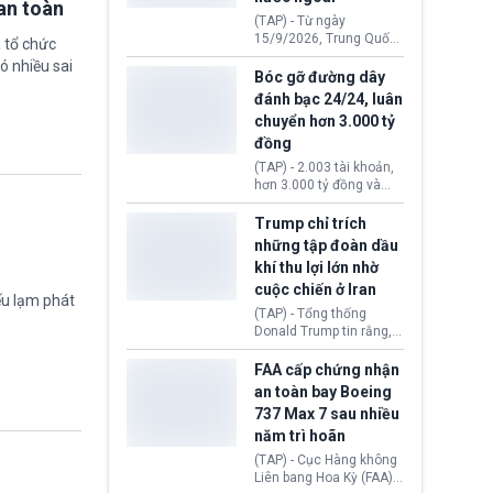
an toàn
đến ổ dịch Salmonella
(TAP) - Từ ngày
khiến ít nhất 110 người
15/9/2026, Trung Quốc
 tổ chức
mắc bệnh tại bang
áp dụng quy định mới về
ó nhiều sai
Minnesota.
quản lý xuất nhập cảnh.
Bóc gỡ đường dây
Một hành vi vi phạm giấy
đánh bạc 24/24, luân
tờ, xuất nhập cảnh trái
chuyển hơn 3.000 tỷ
phép hay liên quan kiểm
đồng
soát công nghệ có thể
khiến công dân Trung
(TAP) - 2.003 tài khoản,
Quốc đối mặt lệnh cấm
hơn 3.000 tỷ đồng và
xuất cảnh kéo dài tới 3
một đường dây đánh
năm. Trong khi đó, người
bạc xuyên quốc gia vận
Trump chỉ trích
nước ngoài sử dụng giấy
hành 24/24 giờ vừa bị
những tập đoàn dầu
tờ giả có nguy cơ bị từ
Công an TP. Hải Phòng
khí thu lợi lớn nhờ
chối nhập cảnh hoặc
(Việt Nam) bóc gỡ.
cấm vào Trung Quốc tới
cuộc chiến ở Iran
ếu lạm phát
5 năm.
(TAP) - Tổng thống
Donald Trump tin rằng, 2
tập đoàn dầu khí
ExxonMobil và Chevron
FAA cấp chứng nhận
đã thu về lợi nhuận quá
an toàn bay Boeing
lớn nhờ giá dầu tăng
737 Max 7 sau nhiều
mạnh suốt thời gian Hoa
năm trì hoãn
Kỳ xảy ra xung đột ở
Iran. Trên cơ sở đó, lãnh
(TAP) - Cục Hàng không
đạo Nhà Trắng kêu gọi
Liên bang Hoa Kỳ (FAA)
các doanh nghiệp cần