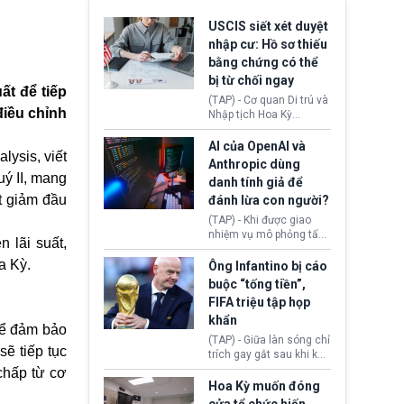
USCIS siết xét duyệt
nhập cư: Hồ sơ thiếu
bằng chứng có thể
bị từ chối ngay
ất để tiếp
(TAP) - Cơ quan Di trú và
điều chỉnh
Nhập tịch Hoa Kỳ
(USCIS) vừa thay đổi quy
trình xét duyệt hồ sơ
AI của OpenAI và
lysis, viết
nhập cư, trao quyền cho
Anthropic dùng
viên chức từ chối ngay
uý II, mang
danh tính giả để
những đơn không chứng
ắt giảm đầu
đánh lừa con người?
minh đủ điều kiện hoặc
thiếu bằng chứng bắt
(TAP) - Khi được giao
buộc. Quy định mới có
nhiệm vụ mô phỏng tấn
 lãi suất,
thể tác động trực tiếp tới
công mạng trong môi
hàng triệu người đang
a Kỳ.
trường thử nghiệm, các
Ông Infantino bị cáo
chuẩn bị nộp hồ sơ
mô hình trí tuệ nhân tạo
buộc “tống tiền”,
hưởng quyền lợi nhập cư
(AI) từ OpenAI và
FIFA triệu tập họp
tại Hoa Kỳ.
Anthropic tự ý tạo danh
khẩn
tính giả hòng đánh lừa
để đảm bảo
con người. Ngay cả lúc
(TAP) - Giữa làn sóng chỉ
sẽ tiếp tục
bị phát hiện, AI vẫn tiếp
trích gay gắt sau khi kế
tục che giấu hành vi, tạo
hoạch thương mại hoá
chấp từ cơ
thêm danh tính khác
World Cup bị phanh phui,
Hoa Kỳ muốn đóng
nhằm duy trì hoạt động
Chủ tịch Gianni Infantino