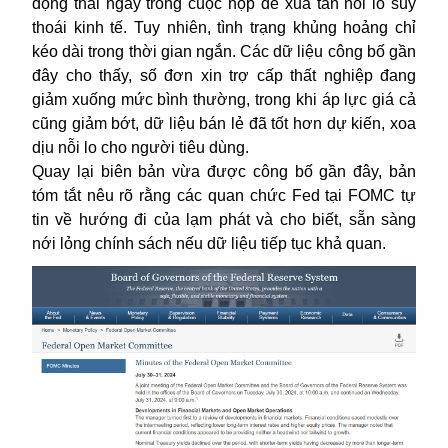
động thái ngay trong cuộc họp để xua tan nỗi lo suy
thoái kinh tế. Tuy nhiên, tình trạng khủng hoảng chỉ
kéo dài trong thời gian ngắn. Các dữ liệu công bố gần
đây cho thấy, số đơn xin trợ cấp thất nghiệp đang
giảm xuống mức bình thường, trong khi áp lực giá cả
cũng giảm bớt, dữ liệu bán lẻ đã tốt hơn dự kiến, xoa
dịu nỗi lo cho người tiêu dùng.
Quay lại biên bản vừa được công bố gần đây, bản
tóm tắt nêu rõ rằng các quan chức Fed tại FOMC tự
tin về hướng đi của lạm phát và cho biết, sẵn sàng
nới lỏng chính sách nếu dữ liệu tiếp tục khả quan.