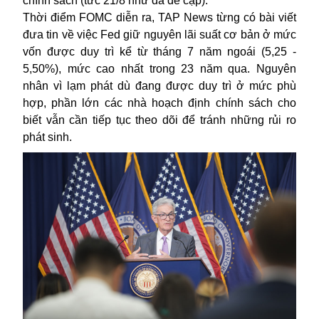
chính sách (tức 21/8 như đã đề cập).
Thời điểm FOMC diễn ra, TAP News từng có bài viết
đưa tin về việc Fed giữ nguyên lãi suất cơ bản ở mức
vốn được duy trì kể từ tháng 7 năm ngoái (5,25 -
5,50%), mức cao nhất trong 23 năm qua. Nguyên
nhân vì lạm phát dù đang được duy trì ở mức phù
hợp, phần lớn các nhà hoạch định chính sách cho
biết vẫn cần tiếp tục theo dõi để tránh những rủi ro
phát sinh.