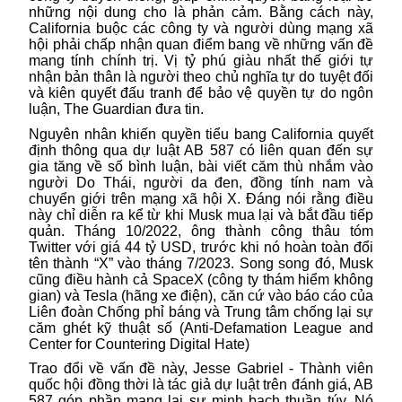
những nội dung cho là phản cảm. Bằng cách này,
California buộc các công ty và người dùng mạng xã
hội phải chấp nhận quan điểm bang về những vấn đề
mang tính chính trị. Vị tỷ phú giàu nhất thế giới tự
nhận bản thân là người theo chủ nghĩa tự do tuyệt đối
và kiên quyết đấu tranh để bảo vệ quyền tự do ngôn
luận, The Guardian đưa tin.
Nguyên nhân khiến quyền tiểu bang California quyết
định thông qua dự luật AB 587 có liên quan đến sự
gia tăng về số bình luận, bài viết căm thù nhắm vào
người Do Thái, người da đen, đồng tính nam và
chuyển giới trên mạng xã hội X. Đáng nói rằng điều
này chỉ diễn ra kể từ khi Musk mua lại và bắt đầu tiếp
quản. Tháng 10/2022, ông thành công thâu tóm
Twitter
với giá 44 tỷ USD, trước khi nó hoàn toàn đổi
tên thành “X” vào tháng 7/2023. Song song đó, Musk
cũng điều hành cả SpaceX (công ty thám hiểm không
gian) và Tesla (hãng xe điện), căn cứ vào báo cáo của
Liên đoàn Chống phỉ báng và Trung tâm chống lại sự
căm ghét kỹ thuật số (Anti-Defamation League and
Center for Countering Digital Hate)
Trao đổi về vấn đề này, Jesse Gabriel - Thành viên
quốc hội đồng thời là tác giả dự luật trên đánh giá, AB
587 góp phần mang lại sự minh bạch thuần túy. Nó