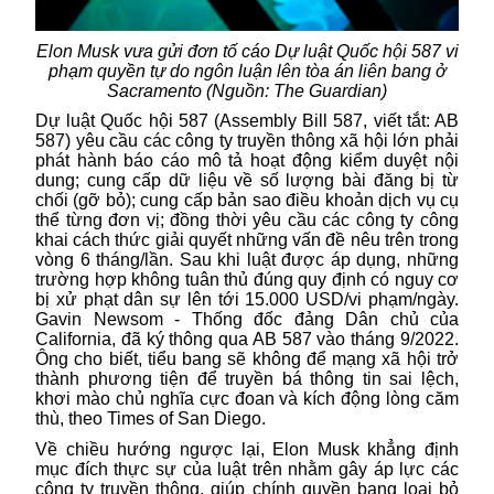
Elon Musk vưa gửi đơn tố cáo
Dự luật Quốc hội 587 vi
phạm quyền tự do ngôn luận lên tòa án liên bang ở
Sacramento (Nguồn: The Guardian)
Dự luật Quốc hội 587 (Assembly Bill 587, viết tắt: AB
587) yêu cầu các công ty truyền thông xã hội lớn phải
phát hành báo cáo mô tả hoạt động kiểm duyệt nội
dung; cung cấp dữ liệu về số lượng bài đăng bị từ
chối (gỡ bỏ); cung cấp bản sao điều khoản dịch vụ cụ
thể từng đơn vị; đồng thời yêu cầu các công ty công
khai cách thức giải quyết những vấn đề nêu trên trong
vòng 6 tháng/lần. Sau khi luật được áp dụng, những
trường hợp không tuân thủ đúng quy định có nguy cơ
bị xử phạt dân sự lên tới 15.000 USD/vi phạm/ngày.
Gavin Newsom - Thống đốc đảng Dân chủ của
California, đã ký thông qua AB 587 vào tháng 9/2022.
Ông cho biết, tiểu bang sẽ không để mạng xã hội trở
thành phương tiện để truyền bá thông tin sai lệch,
khơi mào chủ nghĩa cực đoan và kích động lòng căm
thù, theo Times of San Diego.
Về chiều hướng ngược lại,
Elon Musk
khẳng định
mục đích thực sự của luật trên nhằm gây áp lực các
công ty truyền thông, giúp chính quyền bang loại bỏ