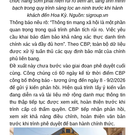
chức năng sớm phát hiện rủi ro tiềm ẩn, tăng tính minh
bạch trong quy trình sàng lọc an ninh trước khi hành
khách đến Hoa Kỳ. Nguồn: sigroup.vn
Thông báo nêu rõ: “Thông tin mạng xã hội là một phần
quan trọng trong quá trình phân tích rủi ro. Việc yêu
cầu khai báo đảm bảo khả năng xác thực danh tính
chính xác và đầy đủ hơn”. Theo CBP, toàn bộ dữ liệu
được xử lý tuân thủ các quy định bảo mật của chính
phủ liên bang.
Đề xuất này chưa bước vào giai đoạn phê duyệt cuối
cùng. Công chúng có 60 ngày kể từ thời điểm CBP
công bố thông báo - tương ứng đến ngày 8 - 9/2/2026
để gửi ý kiến phản hồi. Hiện quá trình lấy ý kiến vẫn
đang diễn ra và tài liệu mở rộng danh mục thông tin
thu thập tiếp tục được xem xét, hoàn thiện trước khi
trình cấp có thẩm quyền. CBP tiếp nhận phản hồi,
xem xét khả năng điều chỉnh, hoàn thiện văn bản
trước khi trình phê duyệt để ban hành chính thức.