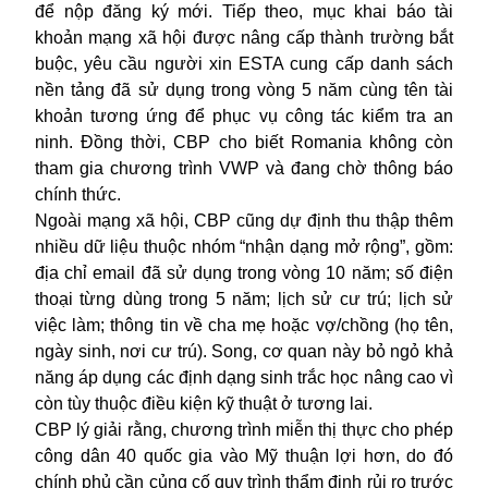
để nộp đăng ký mới. Tiếp theo, mục khai báo tài
khoản mạng xã hội được nâng cấp thành trường bắt
buộc, yêu cầu người xin ESTA cung cấp danh sách
nền tảng đã sử dụng trong vòng 5 năm cùng tên tài
khoản tương ứng để phục vụ công tác kiểm tra an
ninh. Đồng thời, CBP cho biết Romania không còn
tham gia chương trình VWP và đang chờ thông báo
chính thức.
Ngoài mạng xã hội, CBP cũng dự định thu thập thêm
nhiều dữ liệu thuộc nhóm “nhận dạng mở rộng”, gồm:
địa chỉ email đã sử dụng trong vòng 10 năm; số điện
thoại từng dùng trong 5 năm; lịch sử cư trú; lịch sử
việc làm; thông tin về cha mẹ hoặc vợ/chồng (họ tên,
ngày sinh, nơi cư trú). Song, cơ quan này bỏ ngỏ khả
năng áp dụng các định dạng sinh trắc học nâng cao vì
còn tùy thuộc điều kiện kỹ thuật ở tương lai.
CBP lý giải rằng, chương trình
miễn thị thực
cho phép
công dân 40 quốc gia vào Mỹ thuận lợi hơn, do đó
chính phủ cần củng cố quy trình thẩm định rủi ro trước