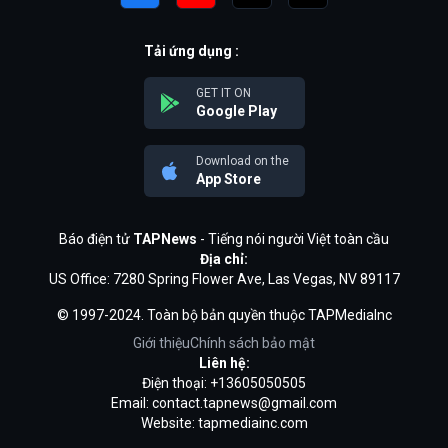
Tải ứng dụng :
GET IT ON
Google Play
Download on the
App Store
Báo điện tử
TAPNews
- Tiếng nói người Việt toàn cầu
Địa chỉ:
US Office: 7280 Spring Flower Ave, Las Vegas, NV 89117
© 1997-2024. Toàn bộ bản quyền thuộc TAPMediaInc
Giới thiệu
Chính sách bảo mật
Liên hệ:
Điện thoại: +13605050505
Email:
contact.tapnews@gmail.com
Website: tapmediainc.com