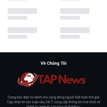
Về Chúng Tôi
Trang báo điện tử dành cho cộng đồng người Việt toàn thế giới.
Cập nhật tin tức toàn cầu 24/7, cung cấp thông tin mới nhất về
chính trị, kinh tế, văn hóa và thể thao.