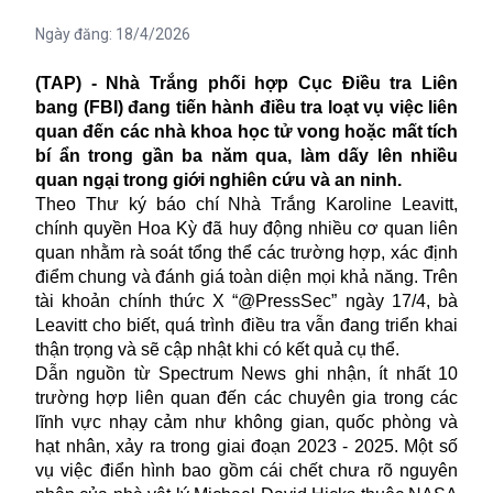
Ngày đăng:
18/4/2026
(TAP) - Nhà Trắng phối hợp Cục Điều tra Liên
bang (FBI) đang tiến hành điều tra loạt vụ việc liên
quan đến các nhà khoa học tử vong hoặc mất tích
bí ẩn trong gần ba năm qua, làm dấy lên nhiều
quan ngại trong giới nghiên cứu và an ninh.
Theo Thư ký báo chí Nhà Trắng Karoline Leavitt,
chính quyền Hoa Kỳ đã huy động nhiều cơ quan liên
quan nhằm rà soát tổng thể các trường hợp, xác định
điểm chung và đánh giá toàn diện mọi khả năng. Trên
tài khoản chính thức X “@PressSec” ngày 17/4, bà
Leavitt cho biết, quá trình điều tra vẫn đang triển khai
thận trọng và sẽ cập nhật khi có kết quả cụ thể.
Dẫn nguồn từ Spectrum News ghi nhận, ít nhất 10
trường hợp liên quan đến các chuyên gia trong các
lĩnh vực nhạy cảm như không gian, quốc phòng và
hạt nhân, xảy ra trong giai đoạn 2023 - 2025. Một số
vụ việc điển hình bao gồm cái chết chưa rõ nguyên