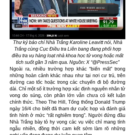
Thư ký báo chí Nhà Trắng Karoline Leavitt nói, Nhà
Trắng cùng Cục Điều tra Liên bang đang phối hợp
điều tra vụ hàng loạt nhà khoa học tử vong hoặc mất
tích suốt gần 3 năm qua. Nguồn: X “@PressSec”
Ngoài ra, nhiều trường hợp khác “biến mất” trong
những hoàn cảnh khác nhau như tại nơi cư trú, trên
đường cao tốc hoặc trong các chuyến đi bộ đường
dài. Chỉ một số ít trường hợp xác định nguyên nhân tử
vong do súng, còn phần lớn vẫn chưa có kết luận
chính thức. Theo The Hill, Tổng thống Donald Trump
ngày 16/4 cho biết đã tham dự cuộc họp và đánh giá
tình hình ở mức “rất nghiêm trọng”. Người đứng đầu
Nhà Trắng bày tỏ hy vọng các vụ việc chỉ mang tính
ngẫu nhiên, đồng thời cam kết sớm làm rõ những