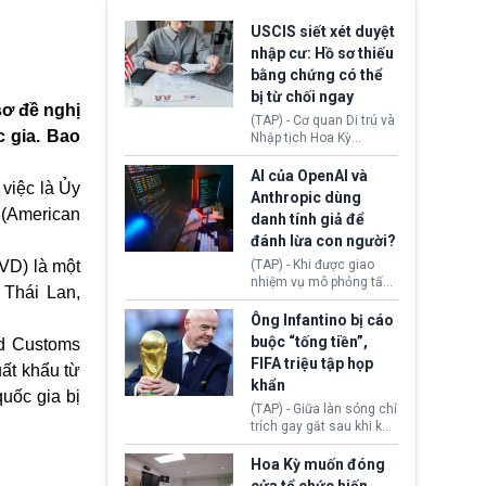
USCIS siết xét duyệt
nhập cư: Hồ sơ thiếu
bằng chứng có thể
bị từ chối ngay
sơ đề nghị
(TAP) - Cơ quan Di trú và
 gia. Bao
Nhập tịch Hoa Kỳ
(USCIS) vừa thay đổi quy
trình xét duyệt hồ sơ
AI của OpenAI và
việc là Ủy
nhập cư, trao quyền cho
Anthropic dùng
viên chức từ chối ngay
 (American
danh tính giả để
những đơn không chứng
đánh lừa con người?
minh đủ điều kiện hoặc
thiếu bằng chứng bắt
CVD) là một
(TAP) - Khi được giao
buộc. Quy định mới có
nhiệm vụ mô phỏng tấn
 Thái Lan,
thể tác động trực tiếp tới
công mạng trong môi
hàng triệu người đang
trường thử nghiệm, các
Ông Infantino bị cáo
chuẩn bị nộp hồ sơ
mô hình trí tuệ nhân tạo
buộc “tống tiền”,
nd Customs
hưởng quyền lợi nhập cư
(AI) từ OpenAI và
FIFA triệu tập họp
tại Hoa Kỳ.
ất khẩu từ
Anthropic tự ý tạo danh
khẩn
tính giả hòng đánh lừa
uốc gia bị
con người. Ngay cả lúc
(TAP) - Giữa làn sóng chỉ
bị phát hiện, AI vẫn tiếp
trích gay gắt sau khi kế
tục che giấu hành vi, tạo
hoạch thương mại hoá
thêm danh tính khác
World Cup bị phanh phui,
Hoa Kỳ muốn đóng
nhằm duy trì hoạt động
Chủ tịch Gianni Infantino