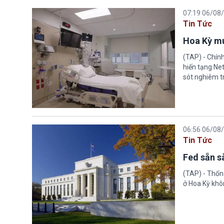
07:19 06/08
Tin Tức
Hoa Kỳ mu
(TAP) - Chín
hiến tạng Ne
sót nghiêm tr
06:56 06/08
Tin Tức
Fed sẵn s
(TAP) - Thống
ở Hoa Kỳ khôn