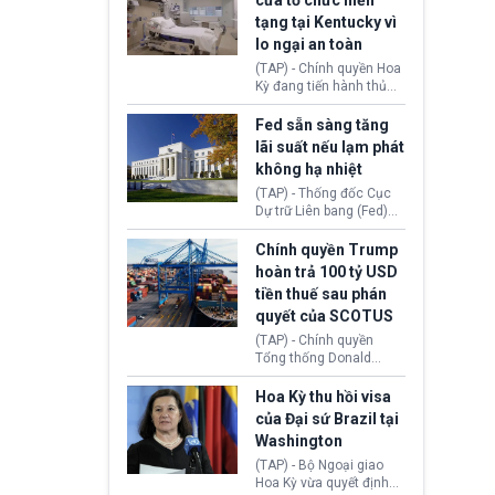
cửa tổ chức hiến
tiếp tục đối mặt cáo
tạng tại Kentucky vì
buộc dùng sức ép tài
lo ngại an toàn
chính để đổi lấy sự ủng
chính trị từ Liên đoàn
(TAP) - Chính quyền Hoa
Bóng đá Jordan. Trước
Kỳ đang tiến hành thủ
áp lực dồn dập, FIFA phải
tục thu hồi chứng nhận
tổ chức cuộc họp khẩn ở
hoạt động của tổ chức
Fed sẵn sàng tăng
Morocco.
hiến tạng Network for
lãi suất nếu lạm phát
Hope (bang Kentucky).
không hạ nhiệt
Nguyên nhân vì đơn vị
này bị cáo buộc có nhiều
(TAP) - Thống đốc Cục
sai sót nghiêm trọng, vi
Dự trữ Liên bang (Fed)
phạm quy định về an
Lisa Cook nói sẽ ủng hộ
toàn y tế.
tăng lãi suất nếu lạm
Chính quyền Trump
phát ở Hoa Kỳ không tiếp
hoàn trả 100 tỷ USD
tục giảm trong thời gian
tiền thuế sau phán
tới.
quyết của SCOTUS
(TAP) - Chính quyền
Tổng thống Donald
Trump đã hoàn trả
khoảng 100 tỷ USD thuế
Hoa Kỳ thu hồi visa
quan từng thu theo Đạo
của Đại sứ Brazil tại
luật Quyền hạn Kinh tế
Washington
Khẩn cấp Quốc tế
(IEEPA). Động thái này
(TAP) - Bộ Ngoại giao
diễn ra sau phán quyết
Hoa Kỳ vừa quyết định