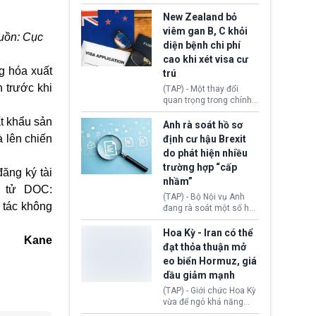
hồi tháng 2 bởi Tòa án
thu hồi thị thực (visa)
Tối cao Hoa Kỳ
của bà Maria Luiza
New Zealand bỏ
(SCOTUS) khi tuyên bố,
Ribeiro Viotti - Đại sứ
viêm gan B, C khỏi
guồn: Cục
việc áp thuế diện rộng là
Brazil tại Washington.
diện bệnh chi phí
hoàn toàn bất hợp pháp.
Động thái trên diễn ra
cao khi xét visa cư
trong bối cảnh tranh
g hóa xuất
chấp ngoại giao giữa
trú
chính quyền Tổng thống
 trước khi
(TAP) - Một thay đổi
Donald Trump và chính
quan trọng trong chính
phủ cánh tả Tổng thống
sách nhập cư của New
Brazil Luiz Inácio Lula
t khẩu sản
Zealand đang mở ra
Anh rà soát hồ sơ
da Silva đang leo thang
thêm cơ hội cho nhiều
à lên chiến
định cư hậu Brexit
gay gắt.
người muốn định cư. Từ
do phát hiện nhiều
nay, người mắc viêm
trường hợp “cấp
gan B hoặc viêm gan C
đăng ký tài
sẽ không còn bị mặc
nhầm”
n tử DOC:
định không đáp ứng tiêu
(TAP) - Bộ Nội vụ Anh
chuẩn sức khỏe chỉ vì
 tác không
đang rà soát một số hồ
chi phí điều trị khi nộp hồ
sơ thuộc Chương trình
sơ xin visa cư trú.
Định cư EU (EU
Hoa Kỳ - Iran có thể
Kane
Settlement Scheme -
đạt thỏa thuận mở
EUSS) sau khi xác định
eo biển Hormuz, giá
có trường hợp được cấp
dầu giảm mạnh
quy chế cư trú hậu
Brexit “do nhầm lẫn”.
(TAP) - Giới chức Hoa Kỳ
Động thái này làm dấy
vừa để ngỏ khả năng
lên lo ngại về việc thực
sớm đạt thỏa thuận với