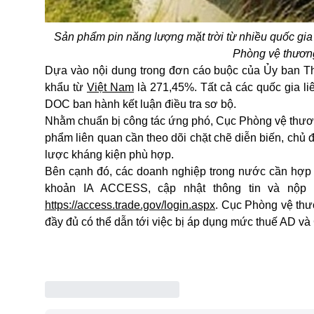
Sản phẩm pin năng lượng mặt trời từ nhiều quốc gia
Phòng vệ thươn
Dựa vào nội dung trong đơn cáo buộc của Ủy ban Th
khẩu từ
Việt Nam
là 271,45%. Tất cả các quốc gia li
DOC ban hành kết luận điều tra sơ bộ.
Nhằm chuẩn bị công tác ứng phó, Cục Phòng vệ thươn
phẩm liên quan cần theo dõi chặt chẽ diễn biến, chủ đ
lược kháng kiện phù hợp.
Bên cạnh đó, các doanh nghiệp trong nước cần hợp t
khoản IA ACCESS, cập nhật thông tin và nộp c
https://access.trade.gov/login.aspx
. Cục Phòng vệ thư
đầy đủ có thể dẫn tới việc bị áp dụng mức thuế AD và