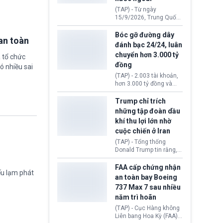
đến ổ dịch Salmonella
(TAP) - Từ ngày
khiến ít nhất 110 người
15/9/2026, Trung Quốc
mắc bệnh tại bang
áp dụng quy định mới về
Minnesota.
quản lý xuất nhập cảnh.
Bóc gỡ đường dây
an toàn
Một hành vi vi phạm giấy
đánh bạc 24/24, luân
tờ, xuất nhập cảnh trái
chuyển hơn 3.000 tỷ
 tổ chức
phép hay liên quan kiểm
đồng
soát công nghệ có thể
ó nhiều sai
khiến công dân Trung
(TAP) - 2.003 tài khoản,
Quốc đối mặt lệnh cấm
hơn 3.000 tỷ đồng và
xuất cảnh kéo dài tới 3
một đường dây đánh
năm. Trong khi đó, người
bạc xuyên quốc gia vận
Trump chỉ trích
nước ngoài sử dụng giấy
hành 24/24 giờ vừa bị
những tập đoàn dầu
tờ giả có nguy cơ bị từ
Công an TP. Hải Phòng
khí thu lợi lớn nhờ
chối nhập cảnh hoặc
(Việt Nam) bóc gỡ.
cấm vào Trung Quốc tới
cuộc chiến ở Iran
5 năm.
(TAP) - Tổng thống
Donald Trump tin rằng, 2
tập đoàn dầu khí
ExxonMobil và Chevron
FAA cấp chứng nhận
ếu lạm phát
đã thu về lợi nhuận quá
an toàn bay Boeing
lớn nhờ giá dầu tăng
737 Max 7 sau nhiều
mạnh suốt thời gian Hoa
năm trì hoãn
Kỳ xảy ra xung đột ở
Iran. Trên cơ sở đó, lãnh
(TAP) - Cục Hàng không
đạo Nhà Trắng kêu gọi
Liên bang Hoa Kỳ (FAA)
các doanh nghiệp cần