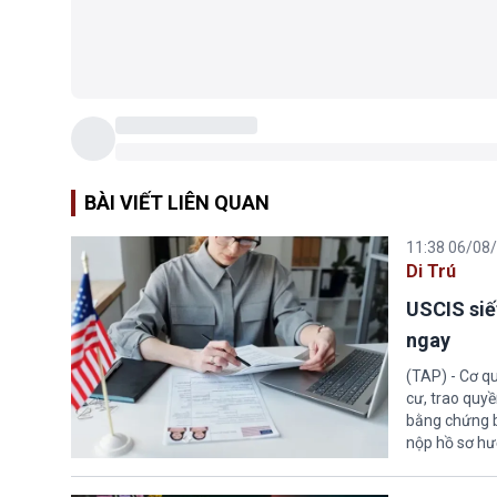
BÀI VIẾT LIÊN QUAN
11:38 06/08
Di Trú
USCIS siế
ngay
(TAP) - Cơ qu
cư, trao quy
bằng chứng bắ
nộp hồ sơ hư