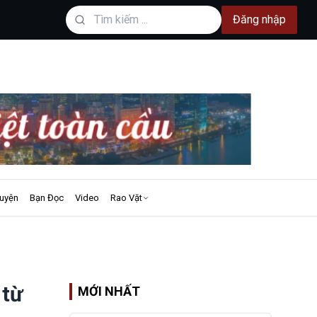
Đăng nhập
uyện
Bạn Đọc
Video
Rao Vặt
 từ
MỚI NHẤT