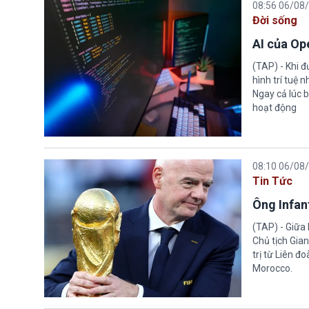
08:56 06/08
Đời sống
AI của Op
(TAP) - Khi 
hình trí tuệ 
Ngay cả lúc b
hoạt động
08:10 06/08
Tin Tức
Ông Infant
(TAP) - Giữa 
Chủ tịch Gian
trị từ Liên đ
Morocco.