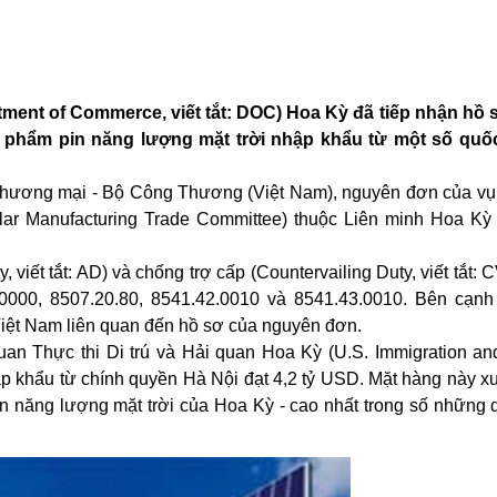
ment of Commerce, viết tắt: DOC) Hoa Kỳ đã tiếp nhận hồ 
n phẩm pin năng lượng mặt trời nhập khẩu từ một số quốc
 thương mại - Bộ Công Thương (Việt Nam), nguyên đơn của vụ 
ar Manufacturing Trade Committee) thuộc Liên minh Hoa Kỳ
viết tắt: AD) và chống trợ cấp (Countervailing Duty, viết tắt: 
000, 8507.20.80, 8541.42.0010 và 8541.43.0010. Bên cạnh
Việt Nam liên quan đến hồ sơ của nguyên đơn.
uan Thực thi Di trú và Hải quan Hoa Kỳ (U.S. Immigration a
p khẩu từ chính quyền Hà Nội đạt 4,2 tỷ USD. Mặt hàng này xu
n năng lượng mặt trời của Hoa Kỳ - cao nhất trong số những q