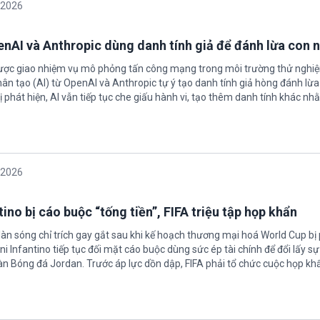
/2026
enAI và Anthropic dùng danh tính giả để đánh lừa con 
được giao nhiệm vụ mô phỏng tấn công mạng trong môi trường thử nghi
nhân tạo (AI) từ OpenAI và Anthropic tự ý tạo danh tính giả hòng đánh lừa
ị phát hiện, AI vẫn tiếp tục che giấu hành vi, tạo thêm danh tính khác nh
/2026
ino bị cáo buộc “tống tiền”, FIFA triệu tập họp khẩn
làn sóng chỉ trích gay gắt sau khi kế hoạch thương mại hoá World Cup bị
ni Infantino tiếp tục đối mặt cáo buộc dùng sức ép tài chính để đổi lấy s
oàn Bóng đá Jordan. Trước áp lực dồn dập, FIFA phải tổ chức cuộc họp kh