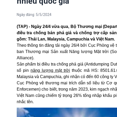
nhiều quốc gia
Ngày đăng:
5/5/2024
(TAP) -
Ngày 24/4 vừa qua, Bộ Thương mại (Depart
điều tra chống bán phá giá và chống trợ cấp sả
gồm: Thái Lan, Malaysia, Campuchia và Việt Nam.
Theo thông tin đăng tải ngày 26/4 bởi Cục Phòng vệ
ban Thương mại Sản xuất Năng lượng Mặt trời (Sol
Alliance).
Sản phẩm bị điều tra chống phá giá (Antidumping Duty, 
số pin
năng lượng mặt trời
thuộc mã HS: 8501.61.0
Malaysia và Campuchia, ghi nhận có đến 60 công ty 
Cục Phòng vệ thương mại trích dẫn số liệu từ Cơ q
Enforcemen) cho biết, trong năm 2023, kim ngạch nhậ
Việt Nam cũng chiếm tỷ trọng 26% tổng nhập khẩu pi
nhắc tên.