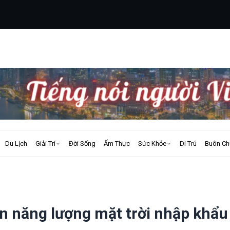
Du Lịch
Giải Trí
Đời Sống
Ẩm Thực
Sức Khỏe
Di Trú
Buôn Ch
n năng lượng mặt trời nhập khẩu