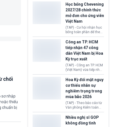
thi Thỏa thuận Rút khỏi
Iran nhằm mở lại eo biển
Học bổng Chevening
Liên minh châu Âu
Hormuz, mở đường cho
2027/28 chính thức
(Withdrawal
việc khôi phục hoạt
mở đơn cho ứng viên
Agreement).
động hàng hải. Những
Việt Nam
tín hiệu ngoại giao tích
cực này lập tức tác động
(TAP) - Cơ hội nhận học
đến thị trường năng
bổng toàn phần để theo
lượng, kéo giá dầu thế
học chương trình thạc sĩ
giới lùi sâu xuống dưới
tại Vương quốc Anh đã
Công an TP. HCM
mức 80 USD/thùng.
chính thức quay trở lại.
tiếp nhận 47 công
Học bổng Chevening
dân Việt Nam bị Hoa
2027/28 của Chính phủ
Kỳ trục xuất
Anh vừa mở cổng ứng
tuyển dành riêng ứng
(TAP) - Công an TP. HCM
viên Việt Nam, hỗ trợ
(Việt Nam) vừa tiếp nhận
toàn bộ chi phí học tập
47 công dân Việt Nam bị
cùng nhiều quyền lợi
ừ chối
Hoa Kỳ trục xuất về
Hoa Kỳ đối mặt nguy
trong suốt một năm
nước. Đây là đợt có số
cơ thiếu nhân sự
học.
lượng lớn nhất từ đầu
nghiêm trọng trong
năm 2026 đến nay, phản
ồ sơ nhập
mùa bão 2026
ánh xu hướng gia tăng
các trường hợp trục
hoặc thiếu
(TAP) - Theo báo cáo từ
xuất.
g chuẩn bị
Văn phòng Kiểm toán
Chính phủ (GAO), Cơ
quan Quản lý Khẩn cấp
Nhiều nghị sĩ GOP
Liên bang (FEMA) thuộc
không đồng tình
Bộ An ninh Nội địa Hoa