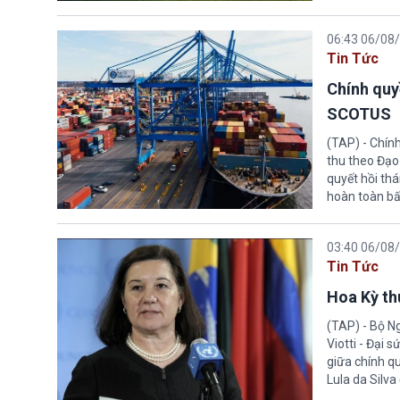
06:43 06/08
Tin Tức
Chính quy
SCOTUS
(TAP) - Chín
thu theo Đạo
quyết hồi thá
hoàn toàn bấ
03:40 06/08
Tin Tức
Hoa Kỳ thu
(TAP) - Bộ Ng
Viotti - Đại 
giữa chính q
Lula da Silva