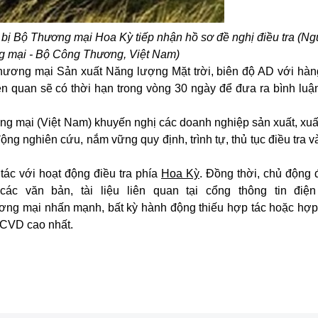
 bị Bộ Thương mại Hoa Kỳ tiếp nhận hồ sơ đề nghị điều tra (N
g mại - Bộ Công Thương, Việt Nam)
ương mại Sản xuất Năng lượng Mặt trời, biên độ AD với hàn
ên quan sẽ có thời hạn trong vòng 30 ngày để đưa ra bình luận
g mại (Việt Nam) khuyến nghị các doanh nghiệp sản xuất, xuấ
ộng nghiên cứu, nắm vững quy định, trình tự, thủ tục điều tra v
ác với hoạt động điều tra phía
Hoa Kỳ
. Đồng thời, chủ động 
ác văn bản, tài liệu liên quan tại cổng thông tin điệ
ơng mại nhấn mạnh, bất kỳ hành động thiếu hợp tác hoặc hợp
 CVD cao nhất.