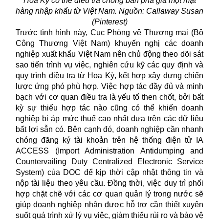
Hoa Kỳ có thể điều tra chống bán phá giá một mặt
hàng nhập khẩu từ Việt Nam. Nguồn: Callaway Susan
(Pinterest)
Trước tình hình này, Cục Phòng vệ Thương mại (Bộ
Công Thương Việt Nam) khuyến nghị các doanh
nghiệp xuất khẩu Việt Nam nên chủ động theo dõi sát
sao tiến trình vụ việc, nghiên cứu kỹ các quy định và
quy trình điều tra từ Hoa Kỳ, kết hợp xây dựng chiến
lược ứng phó phù hợp. Việc hợp tác đầy đủ và minh
bạch với cơ quan điều tra là yếu tố then chốt, bởi bất
kỳ sự thiếu hợp tác nào cũng có thể khiến doanh
nghiệp bị áp mức thuế cao nhất dựa trên các dữ liệu
bất lợi sẵn có. Bên cạnh đó, doanh nghiệp cần nhanh
chóng đăng ký tài khoản trên hệ thống điện tử IA
ACCESS (Import Administration Antidumping and
Countervailing Duty Centralized Electronic Service
System) của DOC để kịp thời cập nhật thông tin và
nộp tài liệu theo yêu cầu. Đồng thời, việc duy trì phối
hợp chặt chẽ với các cơ quan quản lý trong nước sẽ
giúp doanh nghiệp nhận được hỗ trợ cần thiết xuyên
suốt quá trình xử lý vụ việc, giảm thiểu rủi ro và bảo vệ