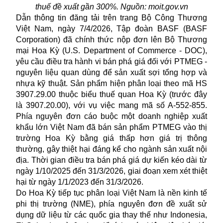
thuế đề xuất gần 300%. Nguồn: moit.gov.vn
Dẫn thông tin đăng tải trên trang Bộ Công Thương
Việt Nam, ngày 7/4/2026, Tập đoàn BASF (BASF
Corporation) đã chính thức nộp đơn lên Bộ Thương
mại Hoa Kỳ (U.S. Department of Commerce - DOC),
yêu cầu điều tra hành vi
bán phá giá
đối với PTMEG -
nguyên liệu quan dùng để sản xuất sợi tổng hợp và
nhựa kỹ thuật. Sản phẩm hiện phân loại theo mã HS
3907.29.00 thuộc biểu thuế quan Hoa Kỳ (trước đây
là 3907.20.00), với vụ việc mang mã số A-552-855.
Phía nguyên đơn cáo buộc một doanh nghiệp xuất
khẩu lớn Việt Nam đã bán sản phẩm PTMEG vào thị
trường Hoa Kỳ bằng giá thấp hơn giá trị thông
thường, gây thiệt hại đáng kể cho ngành sản xuất nội
địa. Thời gian điều tra bán phá giá dự kiến kéo dài từ
ngày 1/10/2025 đến 31/3/2026, giai đoạn xem xét thiệt
hại từ ngày 1/1/2023 đến 31/3/2026.
Do Hoa Kỳ tiếp tục phân loại Việt Nam là nền kinh tế
phi thị trường (NME), phía nguyên đơn đề xuất sử
dụng dữ liệu từ các quốc gia thay thế như Indonesia,