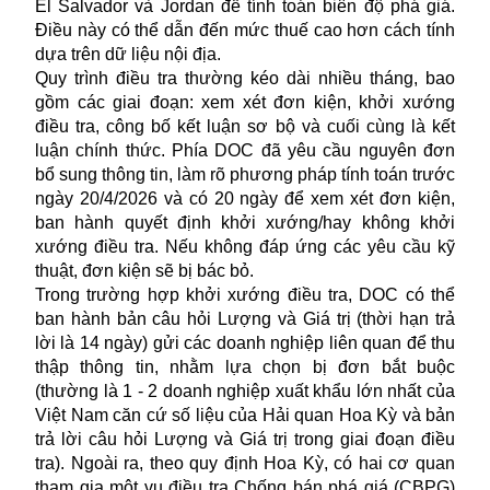
El Salvador và Jordan để tính toán biên độ phá giá.
Điều này có thể dẫn đến mức thuế cao hơn cách tính
dựa trên dữ liệu nội địa.
Quy trình điều tra thường kéo dài nhiều tháng, bao
gồm các giai đoạn: xem xét đơn kiện, khởi xướng
điều tra, công bố kết luận sơ bộ và cuối cùng là kết
luận chính thức. Phía DOC đã yêu cầu nguyên đơn
bổ sung thông tin, làm rõ phương pháp tính toán trước
ngày 20/4/2026 và có 20 ngày để xem xét đơn kiện,
ban hành quyết định khởi xướng/hay không khởi
xướng điều tra. Nếu không đáp ứng các yêu cầu kỹ
thuật, đơn kiện sẽ bị bác bỏ.
Trong trường hợp khởi xướng điều tra, DOC có thể
ban hành bản câu hỏi Lượng và Giá trị (thời hạn trả
lời là 14 ngày) gửi các doanh nghiệp liên quan để thu
thập thông tin, nhằm lựa chọn bị đơn bắt buộc
(thường là 1 - 2 doanh nghiệp xuất khẩu lớn nhất của
Việt Nam căn cứ số liệu của Hải quan Hoa Kỳ và bản
trả lời câu hỏi Lượng và Giá trị trong giai đoạn điều
tra). Ngoài ra, theo quy định Hoa Kỳ, có hai cơ quan
tham gia một vụ điều tra Chống bán phá giá (CBPG)