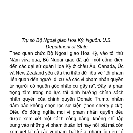
Trụ sở Bộ Ngoại giao Hoa Kỳ. Nguồn: U.S.
Department of State
Theo quan chức Bộ Ngoại giao Hoa Kỳ, vào tối thứ
Năm vừa qua, Bộ Ngoại giao đã gửi một công điện
đến các đại sứ quán Hoa Kỳ ở châu Âu, Canada, Úc
và New Zealand yêu cầu thu thập dữ liệu về “tội phạm
liên quan đến người di cư và các vi phạm nhân quyền
từ người có nguồn gốc nhập cư gây ra”. Đây là phần
trọng tâm trong nỗ lực tái định hướng chính sách
nhân quyền của chính quyền Donald Trump, nhằm
đảm bảo không chọn lọc sự kiện (“non cherry‑pick”).
Điều đó đồng nghĩa mọi vi phạm nhân quyền đều
được xem xét một cách công bằng, không chỉ tập
trung vào những vi phạm thuận lợi hay nổi bật mà còn
xem xét tất cả các vi phạm, bất kể ai phạm tội đều có