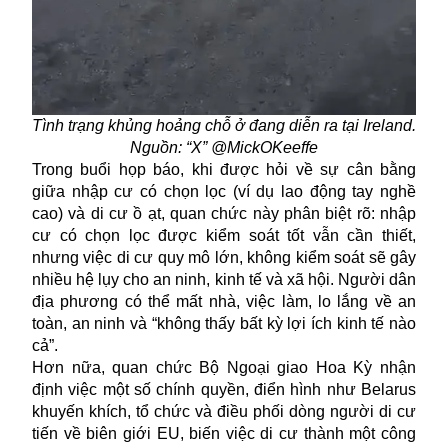
Tình trạng khủng hoảng chỗ ở đang diễn ra tại Ireland.
Nguồn: “X” @MickOKeeffe
Trong buổi họp báo, khi được hỏi về sự cân bằng
giữa nhập cư có chọn lọc (ví dụ lao động tay nghề
cao) và di cư ồ ạt, quan chức này phân biệt rõ: nhập
cư có chọn lọc được kiểm soát tốt vẫn cần thiết,
nhưng việc di cư quy mô lớn, không kiểm soát sẽ gây
nhiều hệ lụy cho an ninh, kinh tế và xã hội. Người dân
địa phương có thể mất nhà, việc làm, lo lắng về an
toàn, an ninh và “không thấy bất kỳ lợi ích kinh tế nào
cả”.
Hơn nữa, quan chức Bộ Ngoại giao Hoa Kỳ nhận
định việc một số chính quyền, điển hình như Belarus
khuyến khích, tổ chức và điều phối dòng người di cư
tiến về biên giới EU, biến việc di cư thành một công