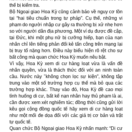
thể bị kiểm tra.
Bộ Ngoại giao Hoa Kỳ cũng cảnh báo về nguy cơ tồn
tại “hai tiêu chuẩn trong tư pháp”. Cụ thể, những vi
phạm do người nhập cư gây ra thường bị xử nhẹ hơn
so với người dân địa phương. Một ví dụ được đề cập,
tại Đức, khi một phụ nữ bị cưỡng hiếp, bạn của nạn
nhân chỉ lên tiếng phản đối kẻ tấn công trên mạng lại
bị truy tố nặng hơn. Điều này biểu hiện rõ rệt cho sự
bất công mà quan chức Hoa Kỳ muốn nêu bật.
Vì vậy, Hoa Kỳ xem di cư hàng loạt vừa là vấn đề
nhân quyền, vừa là thách thức đối với an ninh toàn
cầu. Nước này "không chọn lọc sự kiện”, không tập
trung vào một số trường hợp cụ thể mà bỏ qua các
trường hợp khác. Thay vào đó, Hoa Kỳ đề cao mọi
tình huống di cư, bất kể nạn nhân hay thủ phạm là ai,
cần được xem xét nghiêm túc; đồng thời cũng gửi lời
kêu gọi cộng đồng quốc tế hãy xem di cư hàng loạt
như một mối đe dọa đối với các giá trị cơ bản và trật
tự quốc tế.
Quan chức Bộ Ngoại giao Hoa Kỳ nhấn mạnh: “Di cư