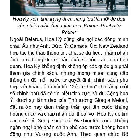
Hoa Kỳ xem tình trạng di cư hàng loạt là mối đe dọa
trên nhiều mặt. Ảnh minh họa: Kaique Rocha từ
Pexels
Ngoài Belarus, Hoa Kỳ cũng kêu gọi các đồng minh
châu Âu như Anh, Đức, Ý; Canada; Úc; New Zealand
hợp tác thu thập thông tin, chia sẻ dữ liệu, nhằm phản
ánh thực trạng di cư, hậu quả xã hội - an ninh liên
quan. Hoa Kỳ khẳng định không ép các quốc gia phải
tham gia chính sách, nhưng mong muốn cung cấp
thông tin để mỗi nước tự quyết định chính sách phù
hợp với hoàn cảnh nội bộ. “Xứ cờ hoa” cho rằng, một
số chính phủ đã có tín hiệu tích cực. Ví dụ Cộng hòa
Ý, dưới sự lãnh đạo của Thủ tướng Giorgia Meloni,
đất nước này dám thẳng thắn gọi tên cuộc khủng
hoảng di cư và chấp nhận đối thoại với Hoa Kỳ để tìm
cách xử lý. Song song đó, Washington cũng không
ngần ngại phê phán chính phủ các nước không hành
động như Vương quốc Anh. Theo quan chức Bộ