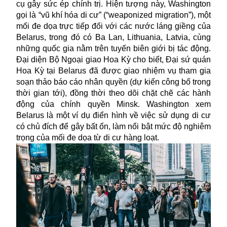
cụ gây sức ép chính trị. Hiện tượng này, Washington
gọi là “vũ khí hóa di cư” (“weaponized migration”), một
mối đe dọa trực tiếp đối với các nước láng giềng của
Belarus, trong đó có Ba Lan, Lithuania, Latvia, cùng
những quốc gia nằm trên tuyến biên giới bị tác động.
Đại diện Bộ Ngoại giao Hoa Kỳ cho biết, Đại sứ quán
Hoa Kỳ tại Belarus đã được giao nhiệm vụ tham gia
soạn thảo báo cáo nhân quyền (dự kiến công bố trong
thời gian tới), đồng thời theo dõi chặt chẽ các hành
động của chính quyền Minsk. Washington xem
Belarus là một ví dụ điển hình về việc sử dụng di cư
có chủ đích để gây bất ổn, làm nổi bật mức độ nghiêm
trọng của mối đe dọa từ di cư hàng loạt.