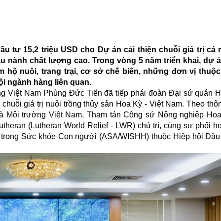
 tư 15,2 triệu USD cho Dự án cải thiện chuỗi giá trị cá r
nành chất lượng cao. Trong vòng 5 năm triển khai, dự á
ồm hộ nuôi, trang trại, cơ sở chế biến, những đơn vị thu
ội ngành hàng liên quan.
ng Việt Nam Phùng Đức Tiến đã tiếp phái đoàn Đại sứ quán 
ác chuỗi giá trị nuôi trồng thủy sản Hoa Kỳ - Việt Nam. Theo thô
 và Môi trường Việt Nam, Tham tán Công sứ Nông nghiệp Ho
theran (Lutheran World Relief - LWR) chủ trì, cùng sự phối h
nh trong Sức khỏe Con người (ASA/WISHH) thuộc Hiệp hội Đậ