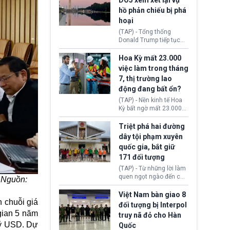
DOJ xem xét lại vụ
thường chưa xác định
hồ phản chiếu bị phá
(UAP). Những tài liệu này
hoại
bao gồm hình ảnh,
video, báo cáo từ nhiều
(TAP) - Tổng thống
cơ quan khác nhau như
Donald Trump tiếp tục
Cục Điều tra Liên bang
cho rằng, hồ phản chiếu
(FBI), Cơ quan Tình báo
trước Đài tưởng niệm
Hoa Kỳ mất 23.000
Trung ương (CIA) và Bộ
Lincoln bị phá hoại. Lãnh
việc làm trong tháng
Ngoại giao (DOS).
đạo Nhà Trắng yêu cầu
7, thị trường lao
Bộ Tư pháp (DOJ) xem
động đang bất ổn?
xét lại quyết định hủy
truy tố những cá nhân bị
(TAP) - Nền kinh tế Hoa
nghi ngờ làm hư hại
Kỳ bất ngờ mất 23.000
công trình.
việc làm vào tháng 7,
cho thấy thị trường lao
Triệt phá hai đường
động có dấu hiệu suy
dây tội phạm xuyên
yếu sau thời gian duy trì
quốc gia, bắt giữ
tương đối ổn định suốt
171 đối tượng
nửa năm 2026.
(TAP) - Từ những lời làm
quen ngọt ngào đến các
 Nguồn:
“sàn vàng ảo”, bất động
sản trực tuyến cùng
Việt Nam bàn giao 8
đường dây đánh bạc quy
 chuỗi giá
đối tượng bị Interpol
mô lớn, hai tổ chức tội
 gian 5 năm
truy nã đỏ cho Hàn
phạm xuyên quốc gia đã
 tỷ USD. Dự
Quốc
dựng lên mạng lưới hoạt