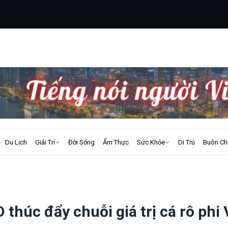
Du Lịch
Giải Trí
Đời Sống
Ẩm Thực
Sức Khỏe
Di Trú
Buôn Ch
 thúc đẩy chuỗi giá trị cá rô phi 