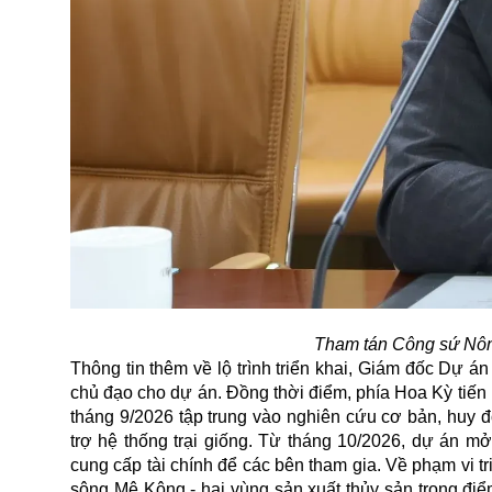
Tham tán Công sứ Nôn
Thông tin thêm về lộ trình triển khai, Giám đốc Dự 
chủ đạo cho dự án. Đồng thời điểm, phía Hoa Kỳ tiến 
tháng 9/2026 tập trung vào nghiên cứu cơ bản, huy độ
trợ hệ thống trại giống. Từ tháng 10/2026, dự án mở
cung cấp tài chính để các bên tham gia. Về phạm vi t
sông Mê Kông - hai vùng sản xuất thủy sản trọng đi