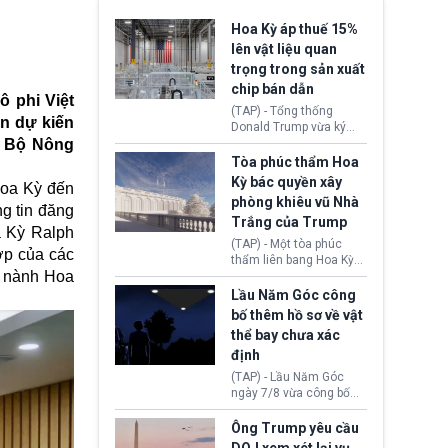
Hoa Kỳ áp thuế 15%
lên vật liệu quan
trọng trong sản xuất
chip bán dẫn
ô phi Việt
(TAP) - Tổng thống
n dự kiến
Donald Trump vừa ký
ộc Bộ Nông
sắc lệnh áp thuế bổ
sung 15% cùng cơ chế
Tòa phúc thẩm Hoa
giá sàn nhập khẩu
Kỳ bác quyền xây
Hoa Kỳ đến
nghiêm ngặt đối với
phòng khiêu vũ Nhà
polysilicon và các sản
ng tin đăng
Trắng của Trump
phẩm hạ nguồn. Quyết
a Kỳ Ralph
định này nhằm khôi
(TAP) - Một tòa phúc
ợp của các
phục chuỗi cung ứng
thẩm liên bang Hoa Kỳ
công nghệ, năng lượng
u nành Hoa
vừa phán quyết, chính
mặt trời nội địa trước sự
quyền Tổng thống
Lầu Năm Góc công
thống trị của Trung
Donald Trump không có
bố thêm hồ sơ về vật
Quốc.
quyền tự ý xây phòng
thể bay chưa xác
khiêu vũ mới rộng
định
khoảng 90.000 feet
vuông tại khu vực Cánh
(TAP) - Lầu Năm Góc
Đông Nhà Trắng.
ngày 7/8 vừa công bố
thêm 41 hồ sơ liên quan
đến UFO hay còn được
Ông Trump yêu cầu
gọi là hiện tượng bất