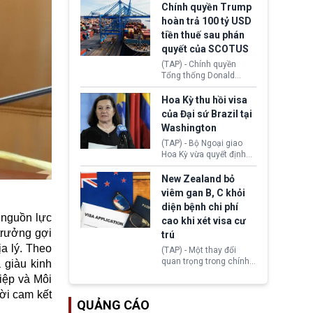
toàn y tế.
tăng lãi suất nếu lạm
Chính quyền Trump
phát ở Hoa Kỳ không tiếp
hoàn trả 100 tỷ USD
tục giảm trong thời gian
tiền thuế sau phán
tới.
quyết của SCOTUS
(TAP) - Chính quyền
Tổng thống Donald
Trump đã hoàn trả
khoảng 100 tỷ USD thuế
Hoa Kỳ thu hồi visa
quan từng thu theo Đạo
của Đại sứ Brazil tại
luật Quyền hạn Kinh tế
Washington
Khẩn cấp Quốc tế
(IEEPA). Động thái này
(TAP) - Bộ Ngoại giao
diễn ra sau phán quyết
Hoa Kỳ vừa quyết định
hồi tháng 2 bởi Tòa án
thu hồi thị thực (visa)
Tối cao Hoa Kỳ
của bà Maria Luiza
New Zealand bỏ
(SCOTUS) khi tuyên bố,
Ribeiro Viotti - Đại sứ
viêm gan B, C khỏi
việc áp thuế diện rộng là
Brazil tại Washington.
diện bệnh chi phí
hoàn toàn bất hợp pháp.
Động thái trên diễn ra
 nguồn lực
cao khi xét visa cư
trong bối cảnh tranh
trưởng gợi
chấp ngoại giao giữa
trú
chính quyền Tổng thống
a lý. Theo
(TAP) - Một thay đổi
Donald Trump và chính
quan trọng trong chính
 giàu kinh
phủ cánh tả Tổng thống
sách nhập cư của New
Brazil Luiz Inácio Lula
iệp và Môi
Zealand đang mở ra
da Silva đang leo thang
hời cam kết
thêm cơ hội cho nhiều
gay gắt.
QUẢNG CÁO
người muốn định cư. Từ