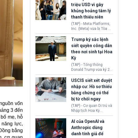
cùng lệnh cấm công
khẳng định chưa có bất
triệu USD vì gây
nghệ gần đây từ phía
kỳ thỏa thuận nào.
khủng hoảng tâm lý
Washington.
Tehran cho rằng, Hoa Kỳ
thanh thiếu niên
chỉ đang dàn dựng “màn
kịch ngoại giao” để xoa
(TAP) - Meta Platforms,
dịu căng thẳng.
Inc. (Meta) vừa bị Tòa án
bang New Mexico yêu
cầu đóng góp 567 triệu
Trump ký sắc lệnh
USD vào một quỹ khắc
siết quyền công dân
phục hậu quả. Quyết
theo nơi sinh tại Hoa
định này diễn ra sau khi
Kỳ
toà xác định, những nền
tảng mạng xã hội
(TAP) - Tổng thống
(Facebook, Instagram)
Donald Trump vừa ký 2
thuộc công ty gây ra
sắc lệnh hành pháp mới
cuộc khủng hoảng sức
nhằm siết chặt chính
USCIS siết xét duyệt
khỏe tâm thần ở thanh
sách quyền công dân
nhập cư: Hồ sơ thiếu
thiếu niên.
theo nơi sinh. Động thái
bằng chứng có thể
diễn ra sau khi Tòa án
bị từ chối ngay
Tối cao Hoa Kỳ
 nguồn vốn
(SCOTUS) hôm 30/7
(TAP) - Cơ quan Di trú và
tuyên bố bác bỏ, ngăn
tháng 3 đến
Nhập tịch Hoa Kỳ
chính quyền thực hiện
(USCIS) vừa thay đổi quy
i bố mẹ, hỗ
chính sách này.
trình xét duyệt hồ sơ
AI của OpenAI và
 năng lực,
nhập cư, trao quyền cho
Anthropic dùng
à Đồng bằng
viên chức từ chối ngay
danh tính giả để
những đơn không chứng
n, cơ quan