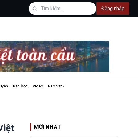
Đăng nhập
uyện
Bạn Đọc
Video
Rao Vặt
Việt
MỚI NHẤT