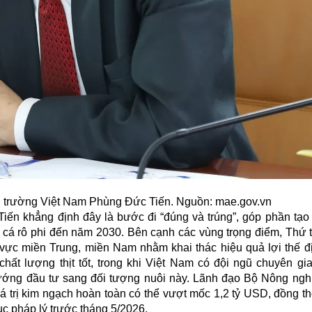
 trường Việt Nam Phùng Đức Tiến. Nguồn: mae.gov.vn
ến khẳng định đây là bước đi “đúng và trúng”, góp phần tạo
n cá rô phi đến năm 2030. Bên cạnh các vùng trọng điểm, Thứ 
u vực miền Trung, miền Nam nhằm khai thác hiệu quả lợi thế đị
hất lượng thịt tốt, trong khi Việt Nam có đội ngũ chuyên gia
ớng đầu tư sang đối tượng nuôi này. Lãnh đạo Bộ Nông ngh
giá trị kim ngạch hoàn toàn có thể vượt mốc 1,2 tỷ USD, đồng t
ục pháp lý trước tháng 5/2026.