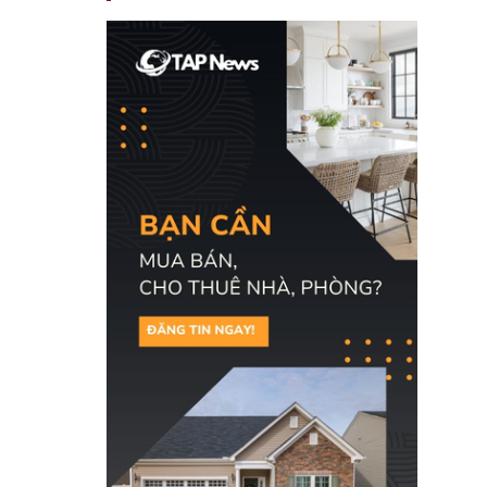
nay, người mắc viêm
gan B hoặc viêm gan C
sẽ không còn bị mặc
định không đáp ứng tiêu
chuẩn sức khỏe chỉ vì
chi phí điều trị khi nộp hồ
sơ xin visa cư trú.