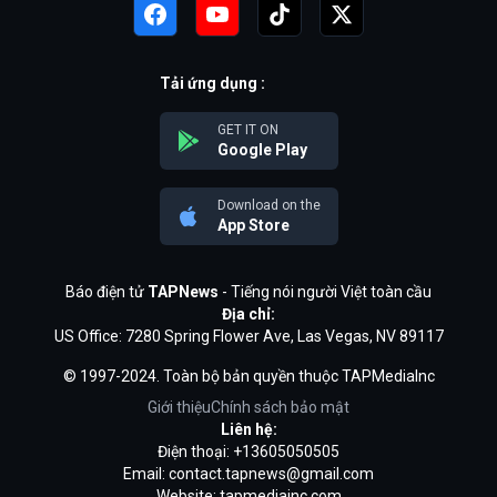
Tải ứng dụng :
GET IT ON
Google Play
Download on the
App Store
Báo điện tử
TAPNews
- Tiếng nói người Việt toàn cầu
Địa chỉ:
US Office: 7280 Spring Flower Ave, Las Vegas, NV 89117
© 1997-2024. Toàn bộ bản quyền thuộc TAPMediaInc
Giới thiệu
Chính sách bảo mật
Liên hệ:
Điện thoại: +13605050505
Email:
contact.tapnews@gmail.com
Website: tapmediainc.com