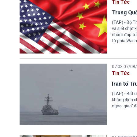
Tin Tức
Trung Quố
(TAP) - Bộ T
và siết chặt
nhằm đáp trả
từ phía Wash
07:03 07/08
Tin Tức
Iran tố T
(TAP) - Bất 
khẳng định c
ngoại giao” đ