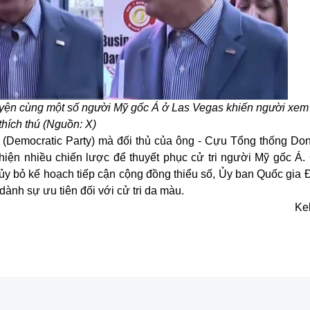
uyện cùng một số người Mỹ gốc Á ở
Las Vegas khiến người xem
thích thú (Nguồn: X)
(Democratic Party) mà đối thủ của ông - Cựu Tổng thống Do
iện nhiều chiến lược để thuyết phục cử tri người Mỹ gốc Á.
ủy bỏ kế hoạch tiếp cận cộng đồng thiểu số, Ủy ban Quốc gia
ành sự ưu tiên đối với cử tri da màu.
Ke