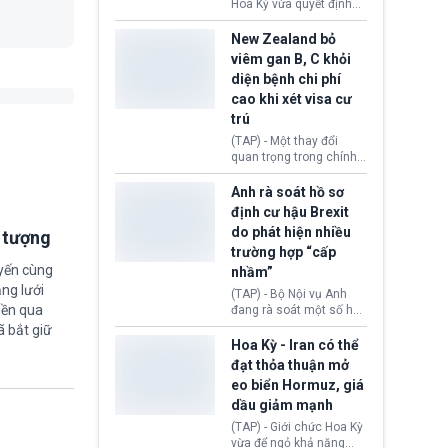
diễn ra sau phán quyết
Hoa Kỳ vừa quyết định
hồi tháng 2 bởi Tòa án
thu hồi thị thực (visa)
Tối cao Hoa Kỳ
của bà Maria Luiza
New Zealand bỏ
(SCOTUS) khi tuyên bố,
Ribeiro Viotti - Đại sứ
viêm gan B, C khỏi
việc áp thuế diện rộng là
Brazil tại Washington.
diện bệnh chi phí
hoàn toàn bất hợp pháp.
Động thái trên diễn ra
cao khi xét visa cư
trong bối cảnh tranh
chấp ngoại giao giữa
trú
chính quyền Tổng thống
(TAP) - Một thay đổi
Donald Trump và chính
quan trọng trong chính
phủ cánh tả Tổng thống
sách nhập cư của New
Brazil Luiz Inácio Lula
Zealand đang mở ra
Anh rà soát hồ sơ
da Silva đang leo thang
thêm cơ hội cho nhiều
định cư hậu Brexit
gay gắt.
người muốn định cư. Từ
do phát hiện nhiều
i tượng
nay, người mắc viêm
trường hợp “cấp
gan B hoặc viêm gan C
sẽ không còn bị mặc
uyến cùng
nhầm”
định không đáp ứng tiêu
ng lưới
(TAP) - Bộ Nội vụ Anh
chuẩn sức khỏe chỉ vì
iền qua
đang rà soát một số hồ
chi phí điều trị khi nộp hồ
sơ thuộc Chương trình
ã bắt giữ
sơ xin visa cư trú.
Định cư EU (EU
Hoa Kỳ - Iran có thể
Settlement Scheme -
đạt thỏa thuận mở
EUSS) sau khi xác định
eo biển Hormuz, giá
có trường hợp được cấp
dầu giảm mạnh
quy chế cư trú hậu
Brexit “do nhầm lẫn”.
(TAP) - Giới chức Hoa Kỳ
Động thái này làm dấy
vừa để ngỏ khả năng