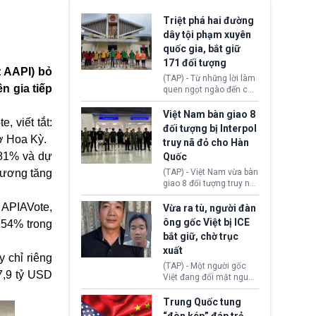
Triệt phá hai đường
dây tội phạm xuyên
quốc gia, bắt giữ
171 đối tượng
: AAPI) bỏ
(TAP) - Từ những lời làm
n gia tiếp
quen ngọt ngào đến các
“sàn vàng ảo”, bất động
sản trực tuyến cùng
Việt Nam bàn giao 8
 viết tắt:
đường dây đánh bạc quy
đối tượng bị Interpol
mô lớn, hai tổ chức tội
ở Hoa Kỳ.
truy nã đỏ cho Hàn
phạm xuyên quốc gia đã
 81% và dự
Quốc
dựng lên mạng lưới hoạt
động tại Việt Nam và
Dương tăng
(TAP) - Việt Nam vừa bàn
Lào, lôi kéo hàng nghìn
giao 8 đối tượng truy nã
người tham gia, luân
đỏ Interpol cho lực lượng
chuyển dòng tiền qua
 APIAVote,
chức năng Hàn Quốc.
Vừa ra tù, người đàn
nhiều lớp tài khoản. Sau
Nhóm này bị xác định
ông gốc Việt bị ICE
154% trong
hơn 2 tuần phối hợp truy
lừa đảo 619 nạn nhân,
bắt giữ, chờ trục
xét, lực lượng chức năng
chiếm đoạt hơn 17,7 tỷ
hai nước đã bắt giữ 171
xuất
KRW.
y chỉ riêng
đối tượng.
(TAP) - Một người gốc
7,9 tỷ USD
Việt đang đối mặt nguy
cơ bị trục xuất khỏi Hoa
Kỳ sau khi đã chấp hành
Trung Quốc tung
xong bản án liên quan