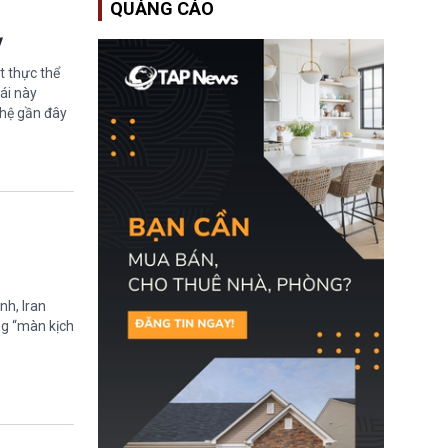
QUẢNG CÁO
Bộ An ninh Nội địa Hoa
Kỳ (DHS) đang đối mặt
ỳ
nguy cơ thiếu hụt lực
lượng trầm trọng. Điều
t thực thể
này cần được đặc biệt
chú ý bởi nếu các siêu
ái này
bão đổ bộ Hoa Kỳ ở nửa
ghệ gần đây
cuối năm 2026, lực
lượng ứng phó “mỏng”
có thể làm nghẽn công
tác cứu trợ; dẫn đến hệ
thống ứng phó khẩn cấp
quốc gia quá tải.
nh, Iran
ng “màn kịch