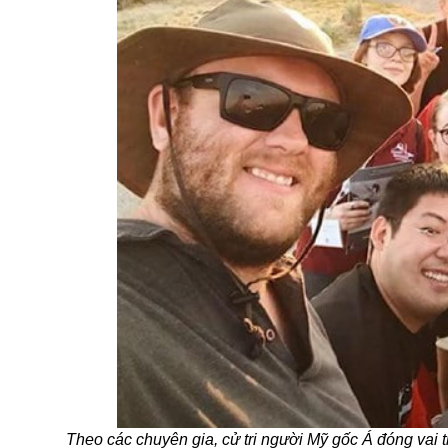
Theo các chuyên gia, c
ử tri người Mỹ gốc Á đóng vai 