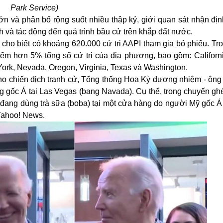
Park Service)
n và phân bổ rộng suốt nhiều thập kỷ, giới quan sát nhận địn
h và tác động đến quá trình bầu cử trên khắp đất nước.
cho biết có khoảng 620.000 cử tri AAPI tham gia bỏ phiếu. Tr
iếm hơn 5% tổng số cử tri của địa phương, bao gồm: Californi
York, Nevada, Oregon, Virginia, Texas và Washington.
ho chiến dịch tranh cử, Tổng thống Hoa Kỳ đương nhiệm - ông
g gốc Á tại Las Vegas (bang Navada). Cụ thể, trong chuyến gh
 đang dùng trà sữa (boba) tại một cửa hàng do người Mỹ gốc Á
 Yahoo! News.