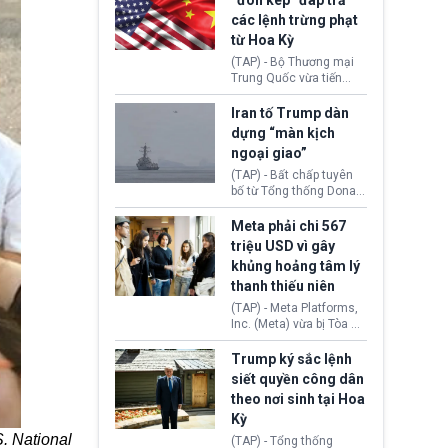
“đòn kép” đáp trả
đến tội ác từ hơn 30
các lệnh trừng phạt
năm trước tại California.
từ Hoa Kỳ
(TAP) - Bộ Thương mại
Trung Quốc vừa tiến
hành áp đặt lệnh trừng
phạt lên hàng loạt thực
Iran tố Trump dàn
thể và siết chặt kiểm
dựng “màn kịch
soát xuất khẩu máy bay
ngoại giao”
không người lái (UAV)
sang Hoa Kỳ. Động thái
(TAP) - Bất chấp tuyên
này nhằm đáp trả các
bố từ Tổng thống Donald
biện pháp hạn chế
Trump về tiến trình đàm
thương mại, áp thuế mới
phán hòa bình, Iran
Meta phải chi 567
cùng lệnh cấm công
khẳng định chưa có bất
triệu USD vì gây
nghệ gần đây từ phía
kỳ thỏa thuận nào.
khủng hoảng tâm lý
Washington.
Tehran cho rằng, Hoa Kỳ
thanh thiếu niên
chỉ đang dàn dựng “màn
kịch ngoại giao” để xoa
(TAP) - Meta Platforms,
dịu căng thẳng.
Inc. (Meta) vừa bị Tòa án
bang New Mexico yêu
cầu đóng góp 567 triệu
Trump ký sắc lệnh
USD vào một quỹ khắc
siết quyền công dân
phục hậu quả. Quyết
theo nơi sinh tại Hoa
định này diễn ra sau khi
Kỳ
toà xác định, những nền
tảng mạng xã hội
. National
(TAP) - Tổng thống