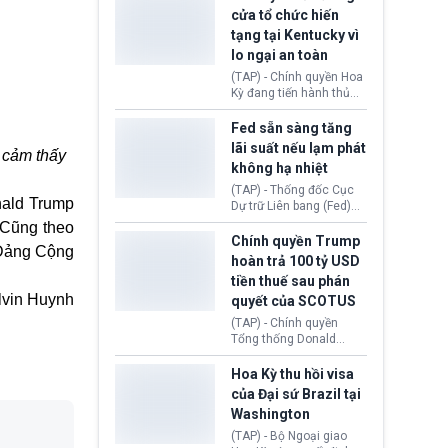
nhằm duy trì hoạt động
Chủ tịch Gianni Infantino
cửa tổ chức hiến
tiếp tục đối mặt cáo
tạng tại Kentucky vì
buộc dùng sức ép tài
lo ngại an toàn
chính để đổi lấy sự ủng
chính trị từ Liên đoàn
(TAP) - Chính quyền Hoa
Bóng đá Jordan. Trước
Kỳ đang tiến hành thủ
áp lực dồn dập, FIFA phải
tục thu hồi chứng nhận
tổ chức cuộc họp khẩn ở
hoạt động của tổ chức
Fed sẵn sàng tăng
Morocco.
hiến tạng Network for
lãi suất nếu lạm phát
 cảm thấy
Hope (bang Kentucky).
không hạ nhiệt
Nguyên nhân vì đơn vị
này bị cáo buộc có nhiều
(TAP) - Thống đốc Cục
nald Trump
sai sót nghiêm trọng, vi
Dự trữ Liên bang (Fed)
phạm quy định về an
Lisa Cook nói sẽ ủng hộ
 Cũng theo
toàn y tế.
tăng lãi suất nếu lạm
Chính quyền Trump
 Đảng Cộng
phát ở Hoa Kỳ không tiếp
hoàn trả 100 tỷ USD
tục giảm trong thời gian
tiền thuế sau phán
tới.
lvin Huynh
quyết của SCOTUS
(TAP) - Chính quyền
Tổng thống Donald
Trump đã hoàn trả
khoảng 100 tỷ USD thuế
Hoa Kỳ thu hồi visa
quan từng thu theo Đạo
của Đại sứ Brazil tại
luật Quyền hạn Kinh tế
Washington
Khẩn cấp Quốc tế
(IEEPA). Động thái này
(TAP) - Bộ Ngoại giao