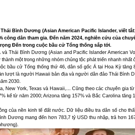
hái Bình Dương (Asian American Pacific Islander, viết tắt
2% công dân tham gia. Đến năm 2024, nghiên cứu của chuyê
n trọng Đến trong cuộc bầu cử Tổng thống sắp tới.
à Thái Bình Dương (Asian and Pacific Islander American Vote,
ở thành một trong những nhóm chủng tộc phát triển nhanh nhất 
uộc bầu cử Tổng thống thứ 46, dân số gốc Á tại Hoa Kỳ tăng
lần lượt là người Hawaii bản địa và người dân đảo Thái Bình 
năm 2030.
ia, New York, Texas và Hawaii,… Cũng theo các chuyên gia từ
7% kể từ năm 2000; Arizona tăng 157% và Bắc Carolina tăng 
ng của nền kinh tế đất nước. Dữ liệu điều tra dân số cho thấ
Bình Dương mang đến hơn 783,7 tỷ USD thu nhập, trả hơn 16
 phương).