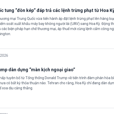
c tung “đòn kép” đáp trả các lệnh trừng phạt từ Hoa K
hương mại Trung Quốc vừa tiến hành áp đặt lệnh trừng phạt lên hàng loạ
 kiểm soát xuất khẩu máy bay không người lái (UAV) sang Hoa Kỳ. Động th
 các biện pháp hạn chế thương mại, áp thuế mới cùng lệnh cấm công n
ington.
/2026
rump dàn dựng “màn kịch ngoại giao”
chấp tuyên bố từ Tổng thống Donald Trump về tiến trình đàm phán hòa bì
hưa có bất kỳ thỏa thuận nào. Tehran cho rằng, Hoa Kỳ chỉ đang dàn dự
ể xoa dịu căng thẳng.