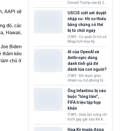
(Facebook, Instagram)
Donald Trump vừa ký 2
thuộc công ty gây ra
sắc lệnh hành pháp mới
cuộc khủng hoảng sức
h, AAPI sẽ
nhằm siết chặt chính
USCIS siết xét duyệt
khỏe tâm thần ở thanh
sách quyền công dân
nhập cư: Hồ sơ thiếu
thiếu niên.
theo nơi sinh. Động thái
bằng chứng có thể
ong đó, các
diễn ra sau khi Tòa án
bị từ chối ngay
Tối cao Hoa Kỳ
a, Hawaii,
(SCOTUS) hôm 30/7
(TAP) - Cơ quan Di trú và
tuyên bố bác bỏ, ngăn
Nhập tịch Hoa Kỳ
chính quyền thực hiện
 Joe Biden
(USCIS) vừa thay đổi quy
chính sách này.
trình xét duyệt hồ sơ
AI của OpenAI và
é thăm kéo
nhập cư, trao quyền cho
Anthropic dùng
 làm chủ ở
viên chức từ chối ngay
danh tính giả để
những đơn không chứng
đánh lừa con người?
minh đủ điều kiện hoặc
thiếu bằng chứng bắt
(TAP) - Khi được giao
buộc. Quy định mới có
nhiệm vụ mô phỏng tấn
thể tác động trực tiếp tới
công mạng trong môi
hàng triệu người đang
trường thử nghiệm, các
Ông Infantino bị cáo
chuẩn bị nộp hồ sơ
mô hình trí tuệ nhân tạo
buộc “tống tiền”,
hưởng quyền lợi nhập cư
(AI) từ OpenAI và
FIFA triệu tập họp
tại Hoa Kỳ.
Anthropic tự ý tạo danh
khẩn
tính giả hòng đánh lừa
con người. Ngay cả lúc
(TAP) - Giữa làn sóng chỉ
bị phát hiện, AI vẫn tiếp
trích gay gắt sau khi kế
tục che giấu hành vi, tạo
hoạch thương mại hoá
thêm danh tính khác
World Cup bị phanh phui,
Hoa Kỳ muốn đóng