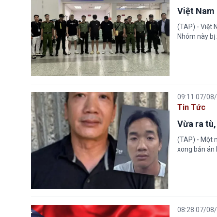
Việt Nam 
(TAP) - Việt
Nhóm này bị 
09:11 07/08
Tin Tức
Vừa ra tù,
(TAP) - Một n
xong bản án l
08:28 07/08