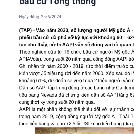
bầu cử Tổng thống
Ngày đăng:
25/6/2024
(TAP) - Vào năm 2020, số lượng người Mỹ gốc Á - T
phiếu bầu cử đã phá vỡ kỷ lục với khoảng 60 – 6
tục cho thấy, cử tri AAPI vẫn sẽ đóng vai trò qua
Theo nghiên cứu từ Tổ chức
bầu cử
người Mỹ gốc Á v
APIAVote), trong suốt 20 năm qua, cộng đồng AAPI tr
Ghi nhận từ năm 2000 - 2019, tức thời điểm trước c
kiến vượt 35 triệu người đến năm 2060. Xếp sau đó 
khoảng 61%, dự đoán sẽ vượt qua 2 triệu người vào 
Dân số AAPI tập trung đông ở các bang như Californ
tiểu bang Nevada đã chứng kiến dân số AAPI tăng 6
cùng thời kỳ trong suốt 20 năm qua.
AAPI là một phần không thể thiếu đối với sự thành cô
trong năm 2019, cộng đồng người Mỹ gốc Á - Thái 
thuế liên bang và gần 72,5 tỷ USD cho tiểu bang (địa