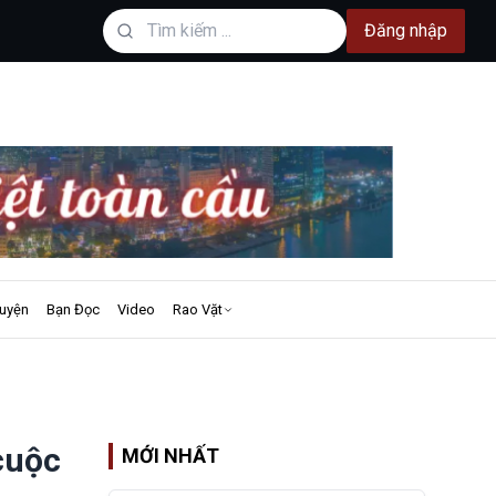
Đăng nhập
uyện
Bạn Đọc
Video
Rao Vặt
cuộc
MỚI NHẤT