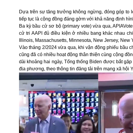
Dựa trên sự tăng trưởng không ngừng, đóng góp to lớ
tiếp tục là cộng đồng đáng gờm với khả năng định hìn
Ba kỳ bầu cử sơ bộ (primary vote) vừa qua, APIAVote 
cử tri AAPI đủ điều kiện ở nhiều bang khác nhau ch
Illinois, Massachusetts, Minnesota, New Jersey, New 
Vào tháng 2/2024 vừa qua, khi vận động phiếu bầu c
cũng đã có nhiều hoạt động thân thiện cùng cộng đồn
dài khoảng hai ngày, Tổng thống Biden được bắt gặp
địa phương, theo thông tin đăng tải trên mạng xã hội