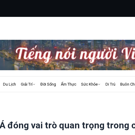
Du Lịch
Giải Trí
Đời Sống
Ẩm Thực
Sức Khỏe
Di Trú
Buôn Ch
 Á đóng vai trò quan trọng trong 