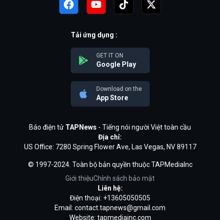
Tải ứng dụng :
GET IT ON
Google Play
Download on the
App Store
Báo điện tử
TAPNews
- Tiếng nói người Việt toàn cầu
Địa chỉ:
US Office: 7280 Spring Flower Ave, Las Vegas, NV 89117
© 1997-2024. Toàn bộ bản quyền thuộc TAPMediaInc
Giới thiệu
Chính sách bảo mật
Liên hệ:
Điện thoại: +13605050505
Email:
contact.tapnews@gmail.com
Website: tapmediainc.com