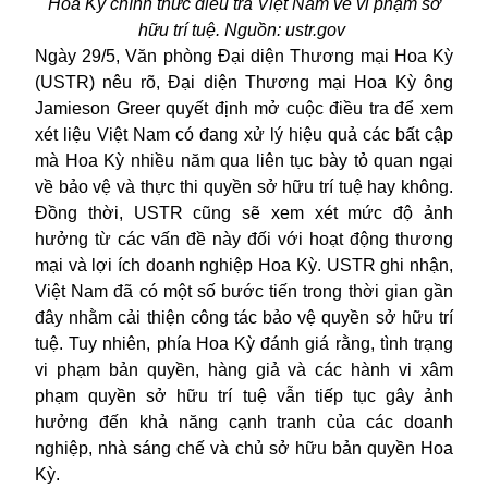
Hoa Kỳ chính thức điều tra Việt Nam về vi phạm sở
hữu trí tuệ. Nguồn: ustr.gov
Ngày 29/5, Văn phòng Đại diện Thương mại Hoa Kỳ
(USTR) nêu rõ, Đại diện Thương mại Hoa Kỳ ông
Jamieson Greer quyết định mở cuộc điều tra để xem
xét liệu Việt Nam có đang xử lý hiệu quả các bất cập
mà Hoa Kỳ nhiều năm qua liên tục bày tỏ quan ngại
về bảo vệ và thực thi quyền sở hữu trí tuệ hay không.
Đồng thời, USTR cũng sẽ xem xét mức độ ảnh
hưởng từ các vấn đề này đối với hoạt động thương
mại và lợi ích doanh nghiệp Hoa Kỳ. USTR ghi nhận,
Việt Nam đã có một số bước tiến trong thời gian gần
đây nhằm cải thiện công tác bảo vệ quyền sở hữu trí
tuệ. Tuy nhiên, phía Hoa Kỳ đánh giá rằng, tình trạng
vi phạm bản quyền, hàng giả và các hành vi xâm
phạm quyền sở hữu trí tuệ vẫn tiếp tục gây ảnh
hưởng đến khả năng cạnh tranh của các doanh
nghiệp, nhà sáng chế và chủ sở hữu bản quyền Hoa
Kỳ.