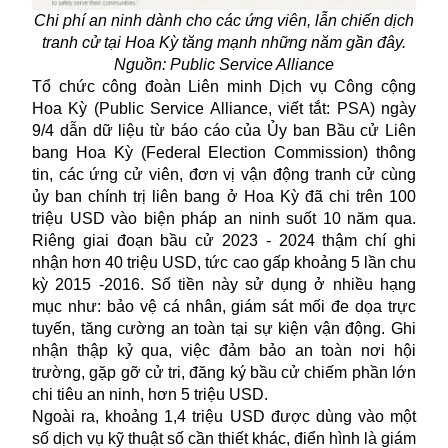
Chi phí an ninh dành cho các ứng viên, lẫn chiến dịch
tranh cử tại Hoa Kỳ tăng mạnh những năm gần đây.
Nguồn: Public Service Alliance
Tổ chức công đoàn Liên minh Dịch vụ Công cộng
Hoa Kỳ (Public Service Alliance, viết tắt: PSA) ngày
9/4 dẫn dữ liệu từ báo cáo của Ủy ban Bầu cử Liên
bang Hoa Kỳ (Federal Election Commission) thông
tin, các ứng cử viên, đơn vị vận động tranh cử cùng
ủy ban chính trị liên bang ở Hoa Kỳ đã chi trên 100
triệu USD vào biện pháp an ninh suốt 10 năm qua.
Riêng giai đoạn bầu cử 2023 - 2024 thậm chí ghi
nhận hơn 40 triệu USD, tức cao gấp khoảng 5 lần chu
kỳ 2015 -2016. Số tiền này sử dụng ở nhiều hạng
mục như: bảo vệ cá nhân, giám sát mối đe dọa trực
tuyến, tăng cường an toàn tại sự kiện vận động. Ghi
nhận thập kỷ qua, việc đảm bảo an toàn nơi hội
trường, gặp gỡ cử tri, đăng ký bầu cử chiếm phần lớn
chi tiêu an ninh, hơn 5 triệu USD.
Ngoài ra, khoảng 1,4 triệu USD được dùng vào một
số dịch vụ kỹ thuật số cần thiết khác, điển hình là giám