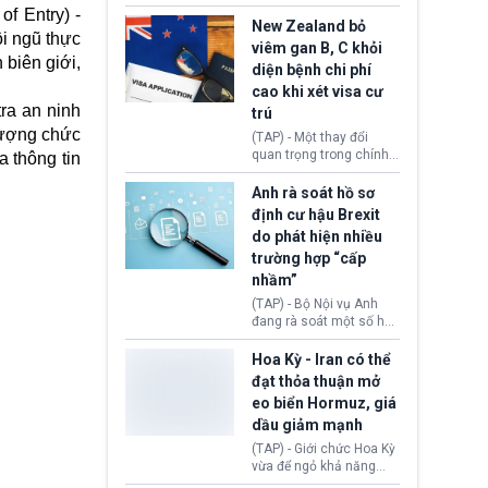
hồi tháng 2 bởi Tòa án
thu hồi thị thực (visa)
f Entry) -
Tối cao Hoa Kỳ
của bà Maria Luiza
New Zealand bỏ
ội ngũ thực
(SCOTUS) khi tuyên bố,
Ribeiro Viotti - Đại sứ
viêm gan B, C khỏi
việc áp thuế diện rộng là
Brazil tại Washington.
 biên giới,
diện bệnh chi phí
hoàn toàn bất hợp pháp.
Động thái trên diễn ra
cao khi xét visa cư
trong bối cảnh tranh
tra an ninh
chấp ngoại giao giữa
trú
chính quyền Tổng thống
 lượng chức
(TAP) - Một thay đổi
Donald Trump và chính
quan trọng trong chính
a thông tin
phủ cánh tả Tổng thống
sách nhập cư của New
Brazil Luiz Inácio Lula
Zealand đang mở ra
Anh rà soát hồ sơ
da Silva đang leo thang
thêm cơ hội cho nhiều
định cư hậu Brexit
gay gắt.
người muốn định cư. Từ
do phát hiện nhiều
nay, người mắc viêm
trường hợp “cấp
gan B hoặc viêm gan C
sẽ không còn bị mặc
nhầm”
định không đáp ứng tiêu
(TAP) - Bộ Nội vụ Anh
chuẩn sức khỏe chỉ vì
đang rà soát một số hồ
chi phí điều trị khi nộp hồ
sơ thuộc Chương trình
sơ xin visa cư trú.
Định cư EU (EU
Hoa Kỳ - Iran có thể
Settlement Scheme -
đạt thỏa thuận mở
EUSS) sau khi xác định
eo biển Hormuz, giá
có trường hợp được cấp
dầu giảm mạnh
quy chế cư trú hậu
Brexit “do nhầm lẫn”.
(TAP) - Giới chức Hoa Kỳ
Động thái này làm dấy
vừa để ngỏ khả năng
lên lo ngại về việc thực
sớm đạt thỏa thuận với