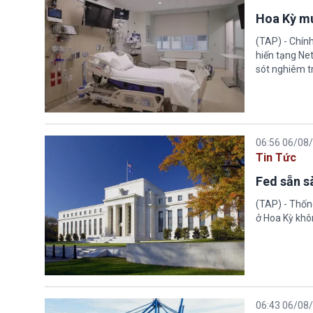
Hoa Kỳ mu
(TAP) - Chín
hiến tạng Ne
sót nghiêm tr
06:56 06/08
Tin Tức
Fed sẵn s
(TAP) - Thống
ở Hoa Kỳ khôn
06:43 06/08