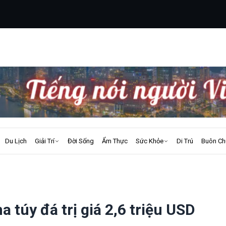
Du Lịch
Giải Trí
Đời Sống
Ẩm Thực
Sức Khỏe
Di Trú
Buôn Ch
 túy đá trị giá 2,6 triệu USD