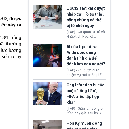
USCIS siết xét duyệt
nhập cư: Hồ sơ thiếu
 USD, được
bằng chứng có thể
iệc xảy ra
bị từ chối ngay
(TAP) - Cơ quan Di trú và
Nhập tịch Hoa Kỳ
 18/11 rằng
(USCIS) vừa thay đổi quy
 bất thường
trình xét duyệt hồ sơ
AI của OpenAI và
, lực lượng
nhập cư, trao quyền cho
Anthropic dùng
viên chức từ chối ngay
n số ma túy
danh tính giả để
những đơn không chứng
đánh lừa con người?
minh đủ điều kiện hoặc
thiếu bằng chứng bắt
(TAP) - Khi được giao
buộc. Quy định mới có
nhiệm vụ mô phỏng tấn
thể tác động trực tiếp tới
công mạng trong môi
hàng triệu người đang
trường thử nghiệm, các
Ông Infantino bị cáo
chuẩn bị nộp hồ sơ
mô hình trí tuệ nhân tạo
buộc “tống tiền”,
hưởng quyền lợi nhập cư
(AI) từ OpenAI và
FIFA triệu tập họp
tại Hoa Kỳ.
Anthropic tự ý tạo danh
khẩn
tính giả hòng đánh lừa
con người. Ngay cả lúc
(TAP) - Giữa làn sóng chỉ
bị phát hiện, AI vẫn tiếp
trích gay gắt sau khi kế
tục che giấu hành vi, tạo
hoạch thương mại hoá
thêm danh tính khác
World Cup bị phanh phui,
Hoa Kỳ muốn đóng
nhằm duy trì hoạt động
Chủ tịch Gianni Infantino