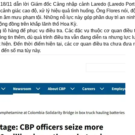
8/11 dẫn lời Giám đốc Cảng nhập cảnh Laredo (Laredo Port o
cảnh giác cao độ, xử lý hiệu quả tình huống. Ông Flores nói, đ
hặn âm mưu phạm tội. Những nỗ lực này góp phần duy trì an ninh
ng đồng trên khắp lãnh thổ Hoa Kỳ.
 lô hàng để phục vụ điều tra. Các đặc vụ thuộc cơ quan điều 
hông tin thêm, dù quá trình điều tra vẫn đang diễn ra nhưng lực
 hiện. Đến thời điểm hiện tại, các cơ quan điều tra chưa đưa r
 đến số ma túy này.