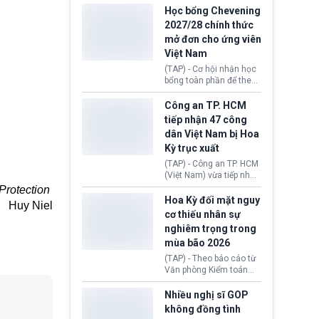
thi Thỏa thuận Rút khỏi
Iran nhằm mở lại eo biển
Học bổng Chevening
Liên minh châu Âu
Hormuz, mở đường cho
2027/28 chính thức
(Withdrawal
việc khôi phục hoạt
mở đơn cho ứng viên
Agreement).
động hàng hải. Những
Việt Nam
tín hiệu ngoại giao tích
cực này lập tức tác động
(TAP) - Cơ hội nhận học
đến thị trường năng
bổng toàn phần để theo
lượng, kéo giá dầu thế
học chương trình thạc sĩ
giới lùi sâu xuống dưới
tại Vương quốc Anh đã
Công an TP. HCM
mức 80 USD/thùng.
chính thức quay trở lại.
tiếp nhận 47 công
Học bổng Chevening
dân Việt Nam bị Hoa
2027/28 của Chính phủ
Kỳ trục xuất
Anh vừa mở cổng ứng
tuyển dành riêng ứng
(TAP) - Công an TP. HCM
viên Việt Nam, hỗ trợ
(Việt Nam) vừa tiếp nhận
toàn bộ chi phí học tập
47 công dân Việt Nam bị
Protection
cùng nhiều quyền lợi
Hoa Kỳ trục xuất về
Hoa Kỳ đối mặt nguy
Huy Niel
trong suốt một năm
nước. Đây là đợt có số
cơ thiếu nhân sự
học.
lượng lớn nhất từ đầu
nghiêm trọng trong
năm 2026 đến nay, phản
mùa bão 2026
ánh xu hướng gia tăng
các trường hợp trục
(TAP) - Theo báo cáo từ
xuất.
Văn phòng Kiểm toán
Chính phủ (GAO), Cơ
quan Quản lý Khẩn cấp
Nhiều nghị sĩ GOP
Liên bang (FEMA) thuộc
không đồng tình
Bộ An ninh Nội địa Hoa