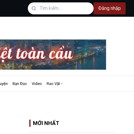
Đăng nhập
uyện
Bạn Đọc
Video
Rao Vặt
MỚI NHẤT