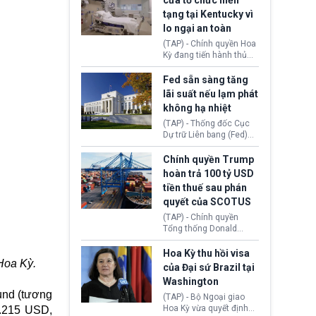
cửa tổ chức hiến
tiếp tục đối mặt cáo
tạng tại Kentucky vì
buộc dùng sức ép tài
lo ngại an toàn
chính để đổi lấy sự ủng
chính trị từ Liên đoàn
(TAP) - Chính quyền Hoa
Bóng đá Jordan. Trước
Kỳ đang tiến hành thủ
áp lực dồn dập, FIFA phải
tục thu hồi chứng nhận
tổ chức cuộc họp khẩn ở
hoạt động của tổ chức
Fed sẵn sàng tăng
Morocco.
hiến tạng Network for
lãi suất nếu lạm phát
Hope (bang Kentucky).
không hạ nhiệt
Nguyên nhân vì đơn vị
này bị cáo buộc có nhiều
(TAP) - Thống đốc Cục
sai sót nghiêm trọng, vi
Dự trữ Liên bang (Fed)
phạm quy định về an
Lisa Cook nói sẽ ủng hộ
toàn y tế.
tăng lãi suất nếu lạm
Chính quyền Trump
phát ở Hoa Kỳ không tiếp
hoàn trả 100 tỷ USD
tục giảm trong thời gian
tiền thuế sau phán
tới.
quyết của SCOTUS
(TAP) - Chính quyền
Tổng thống Donald
Trump đã hoàn trả
khoảng 100 tỷ USD thuế
Hoa Kỳ thu hồi visa
Hoa Kỳ.
quan từng thu theo Đạo
của Đại sứ Brazil tại
luật Quyền hạn Kinh tế
Washington
Khẩn cấp Quốc tế
ound (tương
(IEEPA). Động thái này
(TAP) - Bộ Ngoại giao
diễn ra sau phán quyết
Hoa Kỳ vừa quyết định
4.215 USD,