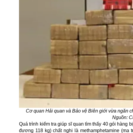
Cơ quan Hải quan và Bảo vệ Biên giới vừa ngăn c
Nguồn: Cu
Quá trình kiểm tra giúp sĩ quan tìm thấy 40 gói hàng
đương 118 kg) chất nghi là methamphetamine (ma tuý