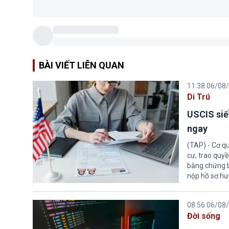
BÀI VIẾT LIÊN QUAN
11:38 06/08
Di Trú
USCIS siế
ngay
(TAP) - Cơ qu
cư, trao quy
bằng chứng bắ
nộp hồ sơ hư
08:56 06/08
Đời sống