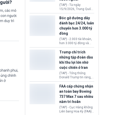
người?
đến ổ dịch Salmonella
(TAP) - Từ ngày
khiến ít nhất 110 người
15/9/2026, Trung Quốc
ệm, các mô
mắc bệnh tại bang
áp dụng quy định mới về
 con người.
Minnesota.
quản lý xuất nhập cảnh.
Bóc gỡ đường dây
ằm duy trì
Một hành vi vi phạm giấy
đánh bạc 24/24, luân
tờ, xuất nhập cảnh trái
chuyển hơn 3.000 tỷ
phép hay liên quan kiểm
đồng
soát công nghệ có thể
khiến công dân Trung
(TAP) - 2.003 tài khoản,
Quốc đối mặt lệnh cấm
hơn 3.000 tỷ đồng và
xuất cảnh kéo dài tới 3
một đường dây đánh
năm. Trong khi đó, người
bạc xuyên quốc gia vận
Trump chỉ trích
nước ngoài sử dụng giấy
hành 24/24 giờ vừa bị
những tập đoàn dầu
tờ giả có nguy cơ bị từ
Công an TP. Hải Phòng
khí thu lợi lớn nhờ
chối nhập cảnh hoặc
(Việt Nam) bóc gỡ.
cấm vào Trung Quốc tới
cuộc chiến ở Iran
 phanh phui,
5 năm.
(TAP) - Tổng thống
ự ủng chính
Donald Trump tin rằng, 2
ẩn ở
tập đoàn dầu khí
ExxonMobil và Chevron
FAA cấp chứng nhận
đã thu về lợi nhuận quá
an toàn bay Boeing
lớn nhờ giá dầu tăng
737 Max 7 sau nhiều
mạnh suốt thời gian Hoa
năm trì hoãn
Kỳ xảy ra xung đột ở
Iran. Trên cơ sở đó, lãnh
(TAP) - Cục Hàng không
đạo Nhà Trắng kêu gọi
Liên bang Hoa Kỳ (FAA)
các doanh nghiệp cần