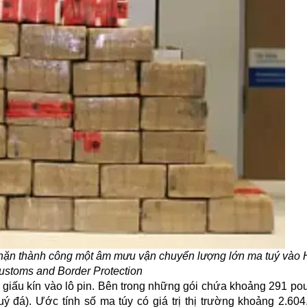
hặn thành công một âm mưu vận chuyển lượng lớn ma tuý vào 
stoms and Border Protection
 bị giấu kín vào lô pin. Bên trong những gói chứa khoảng 291 p
 đá). Ước tính số ma túy có giá trị thị trường khoảng 2.60