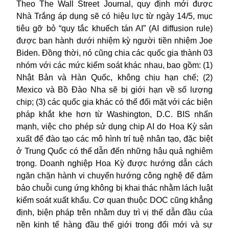
Theo The Wall Street Journal, quy định mới được
Nhà Trắng áp dụng sẽ có hiệu lực từ ngày 14/5, mục
tiêu gỡ bỏ “quy tắc khuếch tán AI” (AI diffusion rule)
được ban hành dưới nhiệm kỳ người tiền nhiệm Joe
Biden. Đồng thời, nó cũng chia các quốc gia thành 03
nhóm với các mức kiểm soát khác nhau, bao gồm: (1)
Nhật Bản và Hàn Quốc, không chịu hạn chế; (2)
Mexico và Bồ Đào Nha sẽ bị giới hạn về số lượng
chip; (3) các quốc gia khác có thể đối mặt với các biện
pháp khắt khe hơn từ Washington, D.C. BIS nhấn
mạnh, việc cho phép sử dụng chip AI do Hoa Kỳ sản
xuất để đào tạo các mô hình trí tuệ nhân tạo, đặc biệt
ở Trung Quốc có thể dẫn đến những hậu quả nghiêm
trọng. Doanh nghiệp Hoa Kỳ được hướng dẫn cách
ngăn chặn hành vi chuyển hướng công nghệ để đảm
bảo chuỗi cung ứng không bị khai thác nhằm lách luật
kiểm soát xuất khẩu. Cơ quan thuộc DOC cũng khẳng
định, biện pháp trên nhằm duy trì vị thế dẫn đầu của
nền kinh tế hàng đầu thế giới trong đổi mới và sự