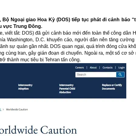
i, Bộ Ngoại giao Hoa Kỳ (DOS) tiếp tục phát đi cảnh báo “
hu vực Trung Đông.
, viết tắt: DOS) đã gửi cảnh báo mới đến toàn thể công dân H
Phía Washington, D.C. khuyến cáo, người dân nên tăng cường 
 lãnh sự quán gần nhất. DOS quan ngại, quá trình đóng cửa kh
ng cùng Iran, gây gián đoạn di chuyển. Ngoài ra, một số cơ sở
rở thành mục tiêu bị Tehran tấn công.