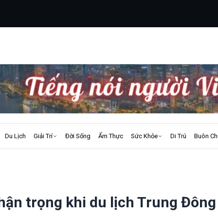
Du Lịch
Giải Trí
Đời Sống
Ẩm Thực
Sức Khỏe
Di Trú
Buôn Ch
hận trọng khi du lịch Trung Đông