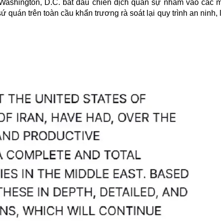
Washington, D.C. bắt đầu chiến dịch quân sự nhằm vào các mụ
 quán trên toàn cầu khẩn trương rà soát lại quy trình an ninh, 