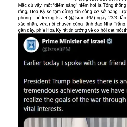
Mặc dù vậy, một “điểm sáng” hiếm hoi là Tổng thống
rằng, Hoa Kỳ sẽ tạm dừng tấn công cơ sở năng lượng
phòng Thủ tướng Israel (@IsraeliPM) ngày 23/3 dẫ
xác nhận, vừa nói chuyện cùng lãnh đạo Nhà Trắng. 
gần đây, phía Hoa Kỳ rất tin tưởng về cơ hội đạt một t