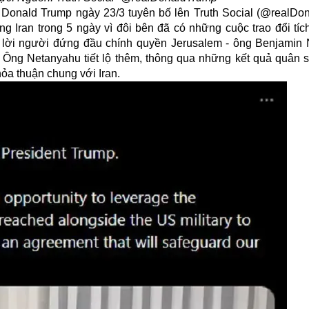
 Donald Trump ngày 23/3 tuyên bố lên Truth Social (@realDo
 Iran trong 5 ngày vì đôi bên đã có những cuộc trao đổi tíc
n lời người đứng đầu chính quyền Jerusalem - ông Benjamin
Ông Netanyahu tiết lộ thêm, thông qua những kết quả quân s
hỏa thuận chung với Iran.