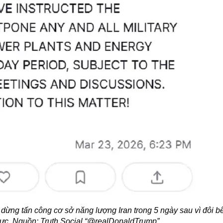
ừng tấn công cơ sở năng lượng Iran trong 5 ngày sau vì đôi b
 cực. Nguồn: Truth Social “@realDonaldTrump”