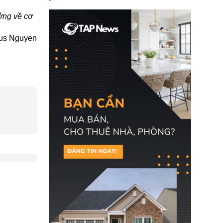
nay, người mắc viêm
gan B hoặc viêm gan C
ưởng về cơ
sẽ không còn bị mặc
định không đáp ứng tiêu
chuẩn sức khỏe chỉ vì
us Nguyen
chi phí điều trị khi nộp hồ
sơ xin visa cư trú.