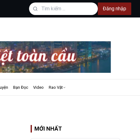
Đăng nhập
uyện
Bạn Đọc
Video
Rao Vặt
MỚI NHẤT