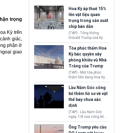
Hoa Kỳ áp thuế 15%
lên vật liệu quan
thận trọng
trọng trong sản xuất
chip bán dẫn
oa Kỳ trên
(TAP) - Tổng thống
Donald Trump vừa ký
cảnh giác,
sắc lệnh áp thuế bổ
ông phận ở
sung 15% cùng cơ chế
Tòa phúc thẩm Hoa
 ngoại giao
giá sàn nhập khẩu
Kỳ bác quyền xây
nghiêm ngặt đối với
phòng khiêu vũ Nhà
polysilicon và các sản
Trắng của Trump
phẩm hạ nguồn. Quyết
định này nhằm khôi
(TAP) - Một tòa phúc
phục chuỗi cung ứng
thẩm liên bang Hoa Kỳ
công nghệ, năng lượng
vừa phán quyết, chính
mặt trời nội địa trước sự
quyền Tổng thống
Lầu Năm Góc công
thống trị của Trung
Donald Trump không có
bố thêm hồ sơ về vật
Quốc.
quyền tự ý xây phòng
thể bay chưa xác
khiêu vũ mới rộng
định
khoảng 90.000 feet
vuông tại khu vực Cánh
(TAP) - Lầu Năm Góc
Đông Nhà Trắng.
ngày 7/8 vừa công bố
thêm 41 hồ sơ liên quan
đến UFO hay còn được
Ông Trump yêu cầu
gọi là hiện tượng bất