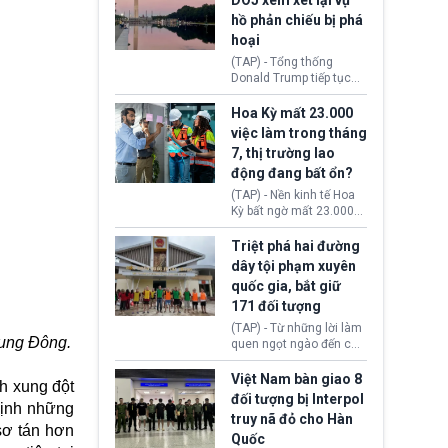
DOJ xem xét lại vụ
thường chưa xác định
hồ phản chiếu bị phá
(UAP). Những tài liệu này
hoại
bao gồm hình ảnh,
video, báo cáo từ nhiều
(TAP) - Tổng thống
cơ quan khác nhau như
Donald Trump tiếp tục
Cục Điều tra Liên bang
cho rằng, hồ phản chiếu
(FBI), Cơ quan Tình báo
trước Đài tưởng niệm
Hoa Kỳ mất 23.000
Trung ương (CIA) và Bộ
Lincoln bị phá hoại. Lãnh
việc làm trong tháng
Ngoại giao (DOS).
đạo Nhà Trắng yêu cầu
7, thị trường lao
Bộ Tư pháp (DOJ) xem
động đang bất ổn?
xét lại quyết định hủy
truy tố những cá nhân bị
(TAP) - Nền kinh tế Hoa
nghi ngờ làm hư hại
Kỳ bất ngờ mất 23.000
công trình.
việc làm vào tháng 7,
cho thấy thị trường lao
Triệt phá hai đường
động có dấu hiệu suy
dây tội phạm xuyên
yếu sau thời gian duy trì
quốc gia, bắt giữ
tương đối ổn định suốt
171 đối tượng
nửa năm 2026.
(TAP) - Từ những lời làm
rung Đông.
quen ngọt ngào đến các
“sàn vàng ảo”, bất động
sản trực tuyến cùng
Việt Nam bàn giao 8
nh
xung đột
đường dây đánh bạc quy
đối tượng bị Interpol
 Vịnh những
mô lớn, hai tổ chức tội
truy nã đỏ cho Hàn
phạm xuyên quốc gia đã
sơ tán hơn
Quốc
dựng lên mạng lưới hoạt