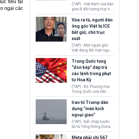
c tiêu tại
động tại Việt Nam và
(TAP) - Việt Nam vừa bàn
Lào, lôi kéo hàng nghìn
lo ngại các
giao 8 đối tượng truy nã
người tham gia, luân
đỏ Interpol cho lực lượng
chuyển dòng tiền qua
chức năng Hàn Quốc.
Vừa ra tù, người đàn
nhiều lớp tài khoản. Sau
Nhóm này bị xác định
ông gốc Việt bị ICE
hơn 2 tuần phối hợp truy
lừa đảo 619 nạn nhân,
bắt giữ, chờ trục
xét, lực lượng chức năng
chiếm đoạt hơn 17,7 tỷ
hai nước đã bắt giữ 171
xuất
KRW.
đối tượng.
(TAP) - Một người gốc
Việt đang đối mặt nguy
cơ bị trục xuất khỏi Hoa
Kỳ sau khi đã chấp hành
Trung Quốc tung
xong bản án liên quan
“đòn kép” đáp trả
đến tội ác từ hơn 30
các lệnh trừng phạt
năm trước tại California.
từ Hoa Kỳ
(TAP) - Bộ Thương mại
Trung Quốc vừa tiến
hành áp đặt lệnh trừng
phạt lên hàng loạt thực
Iran tố Trump dàn
thể và siết chặt kiểm
dựng “màn kịch
soát xuất khẩu máy bay
ngoại giao”
không người lái (UAV)
sang Hoa Kỳ. Động thái
(TAP) - Bất chấp tuyên
này nhằm đáp trả các
bố từ Tổng thống Donald
biện pháp hạn chế
Trump về tiến trình đàm
thương mại, áp thuế mới
phán hòa bình, Iran
Meta phải chi 567