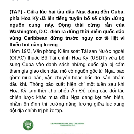
(TAP) - Giữa lúc hai tàu dầu Nga đang đến Cuba,
phía Hoa Kỳ đã lên tiếng tuyên bố sẽ chặn đứng
nguồn cung này. Động thái cứng rắn của
Washington, D.C. diễn ra đúng thời điểm quốc đảo
vùng Caribbean đứng trước nguy cơ tê liệt vì
thiếu hụt năng lượng.
Hôm 19/3, Văn phòng Kiểm soát Tài sản Nước ngoài
(OFAC) thuộc Bộ Tài chính Hoa Kỳ (USDT) vừa bổ
sung Cuba vào danh sách những quốc gia bị cấm
tham gia giao dịch dầu mỏ có nguồn gốc từ Nga, bao
gồm: mua bán, vận chuyển hoặc bốc dỡ sản phẩm
dầu khí. Thông báo xuất hiện chỉ một tuần sau khi
Hoa Kỳ tạm thời cho phép Ấn Độ cùng các đối tác
chiến lược khác mua dầu Nga đang kẹt trên biển,
nhằm ổn định thị trường năng lượng giữa lúc xung
đột địa chính trị phức tạp.