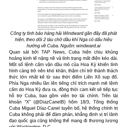
Công ty tình báo hàng hải Windward gần đây đã phát
hiện, theo dõi 2 tàu chở dầu khí Nga có dấu hiệu
hướng về Cuba. Nguồn: windward.ai
Quan sát bởi TAP News, Cuba hiện chịu khủng
hoảng kinh tế nặng nề và tình trạng mất điện kéo dài.
Một số lệnh cấm vận dầu mỏ của Hoa Kỳ khiến tình
hình càng trở nên khó khăn, thậm chí trở thành thách
thức lớn nhất kể từ sau thời điểm Liên Xô sụp đổ.
Phía Nga nhiều lần lên tiếng chỉ trích mạnh mẽ lệnh
cấm do Hoa Kỳ đưa ra, đồng thời cam kết sẽ tiếp tục
hỗ trợ Cuba, bao gồm viện trợ tài chính. Trên tài
khoản “X” (@DiazCanelB) hôm 18/3, Tổng thống
Cuba Miguel Díaz-Canel tuyên bố, hệ thống chính trị
Cuba
không phải để đàm phán, khẳng định vị trí lãnh
đạo quốc gia cũng không thể mang đi thương lượng
với Washington, D.C.