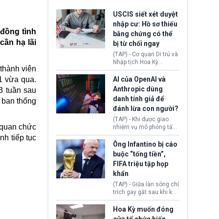
USCIS siết xét duyệt
nhập cư: Hồ sơ thiếu
 đồng tình
bằng chứng có thể
cần hạ lãi
bị từ chối ngay
(TAP) - Cơ quan Di trú và
Nhập tịch Hoa Kỳ
 thành viên
(USCIS) vừa thay đổi quy
trình xét duyệt hồ sơ
1 vừa qua.
AI của OpenAI và
nhập cư, trao quyền cho
Anthropic dùng
3 tuần sau
viên chức từ chối ngay
danh tính giả để
y ban thống
những đơn không chứng
đánh lừa con người?
minh đủ điều kiện hoặc
thiếu bằng chứng bắt
(TAP) - Khi được giao
buộc. Quy định mới có
 quan chức
nhiệm vụ mô phỏng tấn
thể tác động trực tiếp tới
công mạng trong môi
nh tiếp tục
hàng triệu người đang
trường thử nghiệm, các
Ông Infantino bị cáo
chuẩn bị nộp hồ sơ
mô hình trí tuệ nhân tạo
buộc “tống tiền”,
hưởng quyền lợi nhập cư
(AI) từ OpenAI và
FIFA triệu tập họp
tại Hoa Kỳ.
Anthropic tự ý tạo danh
khẩn
tính giả hòng đánh lừa
con người. Ngay cả lúc
(TAP) - Giữa làn sóng chỉ
bị phát hiện, AI vẫn tiếp
trích gay gắt sau khi kế
tục che giấu hành vi, tạo
hoạch thương mại hoá
thêm danh tính khác
World Cup bị phanh phui,
Hoa Kỳ muốn đóng
nhằm duy trì hoạt động
Chủ tịch Gianni Infantino