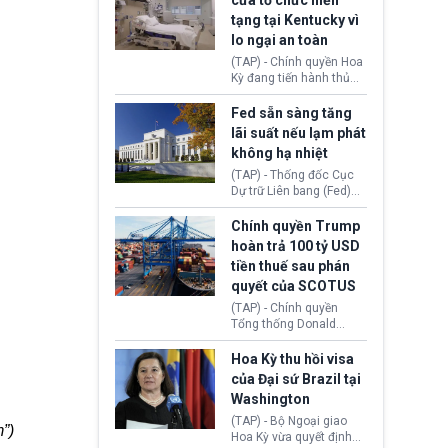
cửa tổ chức hiến
tiếp tục đối mặt cáo
tạng tại Kentucky vì
buộc dùng sức ép tài
lo ngại an toàn
chính để đổi lấy sự ủng
chính trị từ Liên đoàn
(TAP) - Chính quyền Hoa
Bóng đá Jordan. Trước
Kỳ đang tiến hành thủ
áp lực dồn dập, FIFA phải
tục thu hồi chứng nhận
tổ chức cuộc họp khẩn ở
hoạt động của tổ chức
Fed sẵn sàng tăng
Morocco.
hiến tạng Network for
lãi suất nếu lạm phát
Hope (bang Kentucky).
không hạ nhiệt
Nguyên nhân vì đơn vị
này bị cáo buộc có nhiều
(TAP) - Thống đốc Cục
sai sót nghiêm trọng, vi
Dự trữ Liên bang (Fed)
phạm quy định về an
Lisa Cook nói sẽ ủng hộ
toàn y tế.
tăng lãi suất nếu lạm
Chính quyền Trump
phát ở Hoa Kỳ không tiếp
hoàn trả 100 tỷ USD
tục giảm trong thời gian
tiền thuế sau phán
tới.
quyết của SCOTUS
(TAP) - Chính quyền
Tổng thống Donald
Trump đã hoàn trả
khoảng 100 tỷ USD thuế
Hoa Kỳ thu hồi visa
quan từng thu theo Đạo
của Đại sứ Brazil tại
luật Quyền hạn Kinh tế
Washington
Khẩn cấp Quốc tế
(IEEPA). Động thái này
(TAP) - Bộ Ngoại giao
”)
diễn ra sau phán quyết
Hoa Kỳ vừa quyết định