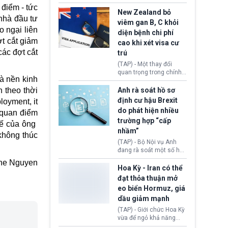
hồi tháng 2 bởi Tòa án
thu hồi thị thực (visa)
 điểm - tức
Tối cao Hoa Kỳ
của bà Maria Luiza
New Zealand bỏ
nhà đầu tư
(SCOTUS) khi tuyên bố,
Ribeiro Viotti - Đại sứ
viêm gan B, C khỏi
việc áp thuế diện rộng là
Brazil tại Washington.
o ngại liên
diện bệnh chi phí
hoàn toàn bất hợp pháp.
Động thái trên diễn ra
t cắt giảm
cao khi xét visa cư
trong bối cảnh tranh
các đợt cắt
chấp ngoại giao giữa
trú
chính quyền Tổng thống
(TAP) - Một thay đổi
Donald Trump và chính
quan trọng trong chính
phủ cánh tả Tổng thống
à nền kinh
sách nhập cư của New
Brazil Luiz Inácio Lula
Zealand đang mở ra
Anh rà soát hồ sơ
 theo thời
da Silva đang leo thang
thêm cơ hội cho nhiều
định cư hậu Brexit
gay gắt.
loyment, it
người muốn định cư. Từ
do phát hiện nhiều
h quan điểm
nay, người mắc viêm
trường hợp “cấp
gan B hoặc viêm gan C
tế của ông
sẽ không còn bị mặc
nhầm”
không thúc
định không đáp ứng tiêu
(TAP) - Bộ Nội vụ Anh
chuẩn sức khỏe chỉ vì
đang rà soát một số hồ
chi phí điều trị khi nộp hồ
sơ thuộc Chương trình
ne Nguyen
sơ xin visa cư trú.
Định cư EU (EU
Hoa Kỳ - Iran có thể
Settlement Scheme -
đạt thỏa thuận mở
EUSS) sau khi xác định
eo biển Hormuz, giá
có trường hợp được cấp
dầu giảm mạnh
quy chế cư trú hậu
Brexit “do nhầm lẫn”.
(TAP) - Giới chức Hoa Kỳ
Động thái này làm dấy
vừa để ngỏ khả năng
lên lo ngại về việc thực
sớm đạt thỏa thuận với