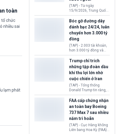
đến ổ dịch Salmonella
(TAP) - Từ ngày
khiến ít nhất 110 người
an toàn
15/9/2026, Trung Quốc
mắc bệnh tại bang
áp dụng quy định mới về
Minnesota.
 tổ chức
quản lý xuất nhập cảnh.
Bóc gỡ đường dây
Một hành vi vi phạm giấy
ó nhiều sai
đánh bạc 24/24, luân
tờ, xuất nhập cảnh trái
chuyển hơn 3.000 tỷ
phép hay liên quan kiểm
đồng
soát công nghệ có thể
khiến công dân Trung
(TAP) - 2.003 tài khoản,
Quốc đối mặt lệnh cấm
hơn 3.000 tỷ đồng và
xuất cảnh kéo dài tới 3
một đường dây đánh
năm. Trong khi đó, người
bạc xuyên quốc gia vận
Trump chỉ trích
nước ngoài sử dụng giấy
hành 24/24 giờ vừa bị
những tập đoàn dầu
tờ giả có nguy cơ bị từ
Công an TP. Hải Phòng
khí thu lợi lớn nhờ
chối nhập cảnh hoặc
(Việt Nam) bóc gỡ.
cấm vào Trung Quốc tới
cuộc chiến ở Iran
5 năm.
(TAP) - Tổng thống
ếu lạm phát
Donald Trump tin rằng, 2
tập đoàn dầu khí
ExxonMobil và Chevron
FAA cấp chứng nhận
đã thu về lợi nhuận quá
an toàn bay Boeing
lớn nhờ giá dầu tăng
737 Max 7 sau nhiều
mạnh suốt thời gian Hoa
năm trì hoãn
Kỳ xảy ra xung đột ở
Iran. Trên cơ sở đó, lãnh
(TAP) - Cục Hàng không
đạo Nhà Trắng kêu gọi
Liên bang Hoa Kỳ (FAA)
các doanh nghiệp cần