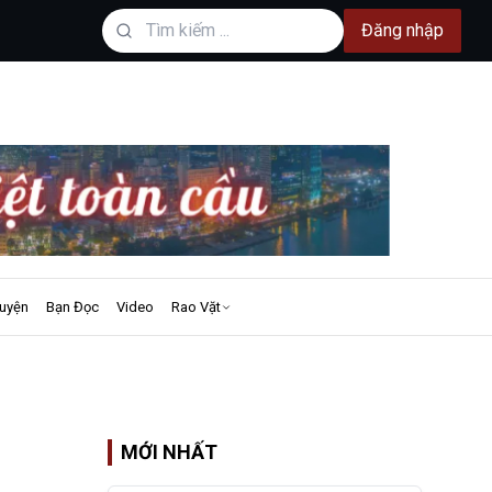
Đăng nhập
uyện
Bạn Đọc
Video
Rao Vặt
MỚI NHẤT