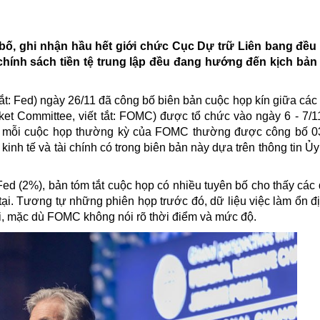
bố, ghi nhận hầu hết giới chức Cục Dự trữ Liên bang đều
chính sách tiền tệ trung lập đều đang hướng đến kịch bản 
ắt: Fed) ngày 26/11 đã công bố biên bản cuộc họp kín giữa các
t Committee, viết tắt: FOMC) được tổ chức vào ngày 6 - 7/1
o mỗi cuộc họp thường kỳ của FOMC thường được công bố 0
kinh tế và tài chính có trong biên bản này dựa trên thông tin Ủ
ed (2%), bản tóm tắt cuộc họp có nhiều tuyên bố cho thấy các
 tại. Tương tự những phiên họp trước đó, dữ liệu việc làm ổn đị
ới, mặc dù FOMC không nói rõ thời điểm và mức độ.