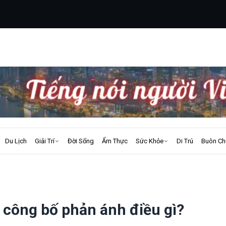
Du Lịch
Giải Trí
Đời Sống
Ẩm Thực
Sức Khỏe
Di Trú
Buôn Ch
 công bố phản ánh điều gì?