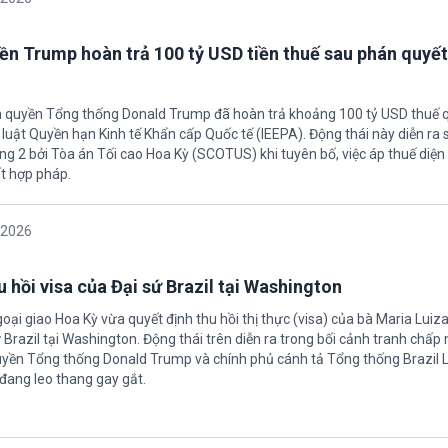
ền Trump hoàn trả 100 tỷ USD tiền thuế sau phán quyết
h quyền Tổng thống Donald Trump đã hoàn trả khoảng 100 tỷ USD thuế 
 luật Quyền hạn Kinh tế Khẩn cấp Quốc tế (IEEPA). Động thái này diễn ra
ng 2 bởi Tòa án Tối cao Hoa Kỳ (SCOTUS) khi tuyên bố, việc áp thuế diện 
t hợp pháp.
/2026
 hồi visa của Đại sứ Brazil tại Washington
oại giao Hoa Kỳ vừa quyết định thu hồi thị thực (visa) của bà Maria Luiza
sứ Brazil tại Washington. Động thái trên diễn ra trong bối cảnh tranh chấp
uyền Tổng thống Donald Trump và chính phủ cánh tả Tổng thống Brazil L
 đang leo thang gay gắt.