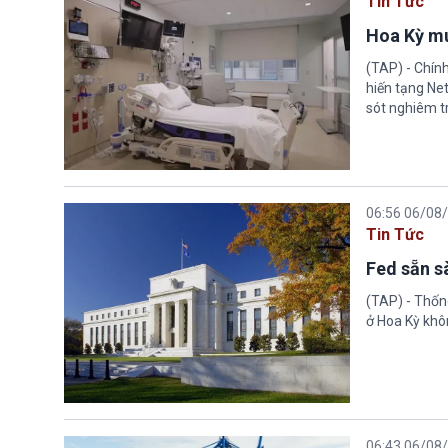
Tin Tức
Hoa Kỳ mu
(TAP) - Chín
hiến tạng Ne
sót nghiêm tr
06:56 06/08
Tin Tức
Fed sẵn s
(TAP) - Thống
ở Hoa Kỳ khôn
06:43 06/08