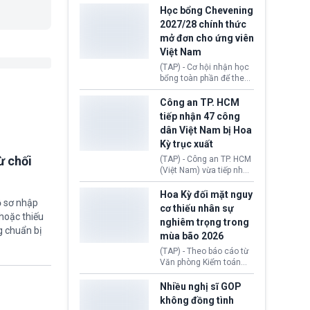
thi Thỏa thuận Rút khỏi
Iran nhằm mở lại eo biển
Học bổng Chevening
Liên minh châu Âu
Hormuz, mở đường cho
2027/28 chính thức
(Withdrawal
việc khôi phục hoạt
mở đơn cho ứng viên
Agreement).
động hàng hải. Những
Việt Nam
tín hiệu ngoại giao tích
cực này lập tức tác động
(TAP) - Cơ hội nhận học
đến thị trường năng
bổng toàn phần để theo
lượng, kéo giá dầu thế
học chương trình thạc sĩ
giới lùi sâu xuống dưới
tại Vương quốc Anh đã
Công an TP. HCM
mức 80 USD/thùng.
chính thức quay trở lại.
tiếp nhận 47 công
Học bổng Chevening
dân Việt Nam bị Hoa
2027/28 của Chính phủ
Kỳ trục xuất
Anh vừa mở cổng ứng
tuyển dành riêng ứng
ừ chối
(TAP) - Công an TP. HCM
viên Việt Nam, hỗ trợ
(Việt Nam) vừa tiếp nhận
toàn bộ chi phí học tập
47 công dân Việt Nam bị
cùng nhiều quyền lợi
Hoa Kỳ trục xuất về
Hoa Kỳ đối mặt nguy
trong suốt một năm
ồ sơ nhập
nước. Đây là đợt có số
cơ thiếu nhân sự
học.
lượng lớn nhất từ đầu
hoặc thiếu
nghiêm trọng trong
năm 2026 đến nay, phản
g chuẩn bị
mùa bão 2026
ánh xu hướng gia tăng
các trường hợp trục
(TAP) - Theo báo cáo từ
xuất.
Văn phòng Kiểm toán
Chính phủ (GAO), Cơ
quan Quản lý Khẩn cấp
Nhiều nghị sĩ GOP
Liên bang (FEMA) thuộc
không đồng tình
Bộ An ninh Nội địa Hoa