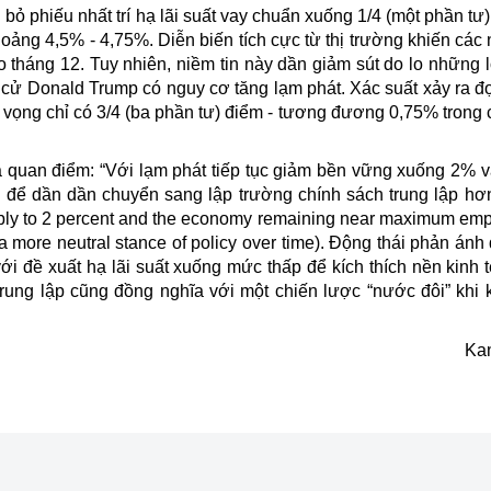
 phiếu nhất trí hạ lãi suất vay chuẩn xuống 1/4 (một phần tư)
ảng 4,5% - 4,75%. Diễn biến tích cực từ thị trường khiến các 
o tháng 12. Tuy nhiên, niềm tin này dần giảm sút do lo những l
cử Donald Trump có nguy cơ tăng lạm phát. Xác suất xảy ra đợ
 vọng chỉ có 3/4 (ba phần tư) điểm - tương đương 0,75% trong 
à quan điểm: “Với lạm phát tiếp tục giảm bền vững xuống 2% v
ợp để dần dần chuyển sang lập trường chính sách trung lập hơn
nably to 2 percent and the economy remaining near maximum emp
 a more neutral stance of policy over time). Động thái phản án
với đề xuất hạ lãi suất xuống mức thấp để kích thích nền kinh 
rung lập cũng đồng nghĩa với một chiến lược “nước đôi” khi 
Ka