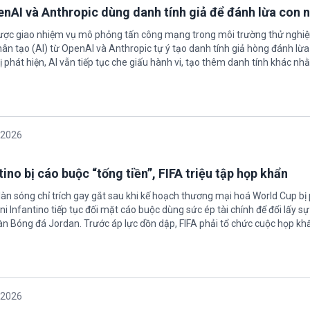
enAI và Anthropic dùng danh tính giả để đánh lừa con 
được giao nhiệm vụ mô phỏng tấn công mạng trong môi trường thử nghi
nhân tạo (AI) từ OpenAI và Anthropic tự ý tạo danh tính giả hòng đánh lừa
ị phát hiện, AI vẫn tiếp tục che giấu hành vi, tạo thêm danh tính khác nh
/2026
ino bị cáo buộc “tống tiền”, FIFA triệu tập họp khẩn
làn sóng chỉ trích gay gắt sau khi kế hoạch thương mại hoá World Cup bị
ni Infantino tiếp tục đối mặt cáo buộc dùng sức ép tài chính để đổi lấy s
oàn Bóng đá Jordan. Trước áp lực dồn dập, FIFA phải tổ chức cuộc họp kh
/2026