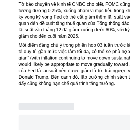
Tờ báo chuyên về kinh tế CNBC cho biết, FOMC cũng bỏ
tương đương 0,25%, xuống phạm vi mục tiêu trong kho
kỳ vọng kỳ vọng Fed có thể cắt giảm thêm lãi suất và
quan đến đề xuất tăng thuế quan của Tổng thống đắc 
lãi suất vào tháng 12 đã giảm xuống dưới 60%, với kỳ
giảm cho đến cuối năm 2025.
Một điểm đáng chú ý trong phiên họp 03 tuần trước l
tế duy trì gần mức việc làm tối đa, có thể sẽ phù h
gian” (with inflation continuing to move down sustai
would likely be appropriate to move gradually toward
của Fed là lãi suất nên được giảm từ từ, trái ngược 
Donald Trump. Bên cạnh đó, lập trường chính sách t
đẩy cũng không hạn chế quá trình tăng trưởng.