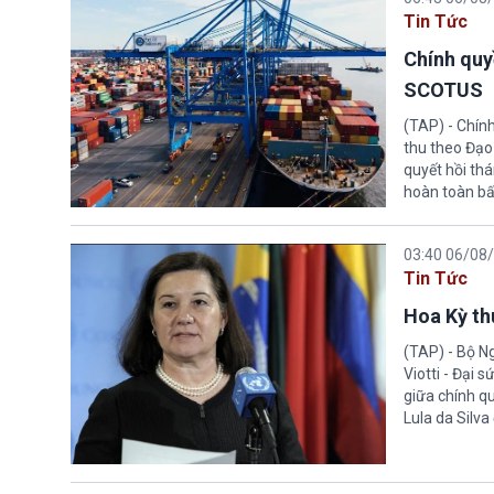
Tin Tức
Chính quy
SCOTUS
(TAP) - Chín
thu theo Đạo
quyết hồi thá
hoàn toàn bấ
03:40 06/08
Tin Tức
Hoa Kỳ thu
(TAP) - Bộ Ng
Viotti - Đại 
giữa chính q
Lula da Silva