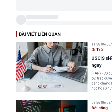
BÀI VIẾT LIÊN QUAN
11:38 06/08
Di Trú
USCIS siế
ngay
(TAP) - Cơ qu
cư, trao quy
bằng chứng bắ
nộp hồ sơ hư
08:56 06/08
Đời sống