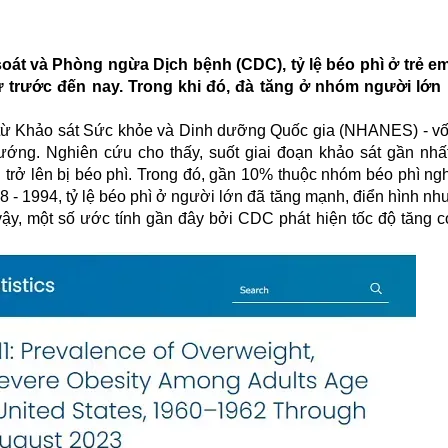
oát và Phòng ngừa Dịch bệnh (CDC), tỷ lệ béo phì ở trẻ e
ừ trước đến nay. Trong khi đó, đà tăng ở nhóm người lớn 
 từ Khảo sát Sức khỏe và Dinh dưỡng Quốc gia (NHANES) - v
ướng. Nghiên cứu cho thấy, suốt giai đoạn khảo sát gần nhất
 trở lên bị béo phì. Trong đó, gần 10% thuộc nhóm béo phì ngh
 - 1994, tỷ lệ béo phì ở người lớn đã tăng mạnh, điển hình nh
ậy, một số ước tính gần đây bởi CDC phát hiện tốc độ tăng c