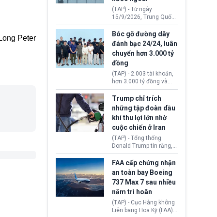
đến ổ dịch Salmonella
(TAP) - Từ ngày
khiến ít nhất 110 người
15/9/2026, Trung Quốc
mắc bệnh tại bang
áp dụng quy định mới về
Minnesota.
quản lý xuất nhập cảnh.
Bóc gỡ đường dây
Long Peter
Một hành vi vi phạm giấy
đánh bạc 24/24, luân
tờ, xuất nhập cảnh trái
chuyển hơn 3.000 tỷ
phép hay liên quan kiểm
đồng
soát công nghệ có thể
khiến công dân Trung
(TAP) - 2.003 tài khoản,
Quốc đối mặt lệnh cấm
hơn 3.000 tỷ đồng và
xuất cảnh kéo dài tới 3
một đường dây đánh
năm. Trong khi đó, người
bạc xuyên quốc gia vận
Trump chỉ trích
nước ngoài sử dụng giấy
hành 24/24 giờ vừa bị
những tập đoàn dầu
tờ giả có nguy cơ bị từ
Công an TP. Hải Phòng
khí thu lợi lớn nhờ
chối nhập cảnh hoặc
(Việt Nam) bóc gỡ.
cấm vào Trung Quốc tới
cuộc chiến ở Iran
5 năm.
(TAP) - Tổng thống
Donald Trump tin rằng, 2
tập đoàn dầu khí
ExxonMobil và Chevron
FAA cấp chứng nhận
đã thu về lợi nhuận quá
an toàn bay Boeing
lớn nhờ giá dầu tăng
737 Max 7 sau nhiều
mạnh suốt thời gian Hoa
năm trì hoãn
Kỳ xảy ra xung đột ở
Iran. Trên cơ sở đó, lãnh
(TAP) - Cục Hàng không
đạo Nhà Trắng kêu gọi
Liên bang Hoa Kỳ (FAA)
các doanh nghiệp cần