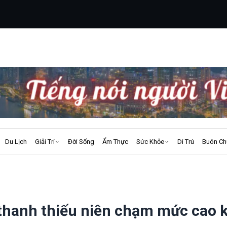
Du Lịch
Giải Trí
Đời Sống
Ẩm Thực
Sức Khỏe
Di Trú
Buôn Ch
 thanh thiếu niên chạm mức cao k