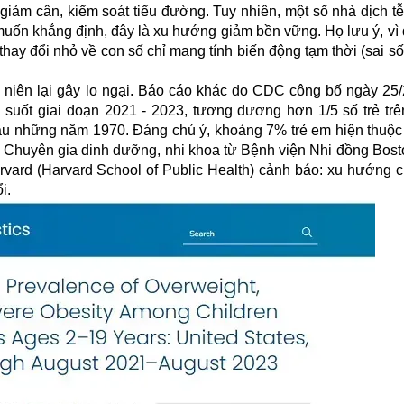
ợ giảm cân, kiểm soát tiểu đường. Tuy nhiên, một số nhà dịch 
ốn khẳng định, đây là xu hướng giảm bền vững. Họ lưu ý, vì d
ay đổi nhỏ về con số chỉ mang tính biến động tạm thời (sai số
u niên lại gây lo ngại. Báo cáo khác do CDC công bố ngày 25/
ì suốt giai đoạn 2021 - 2023, tương đương hơn 1/5 số trẻ trê
ầu những năm 1970. Đáng chú ý, khoảng 7% trẻ em hiện thuộ
. Chuyên gia dinh dưỡng, nhi khoa từ Bệnh viện Nhi đồng Bost
rvard (Harvard School of Public Health) cảnh báo: xu hướng c
i.