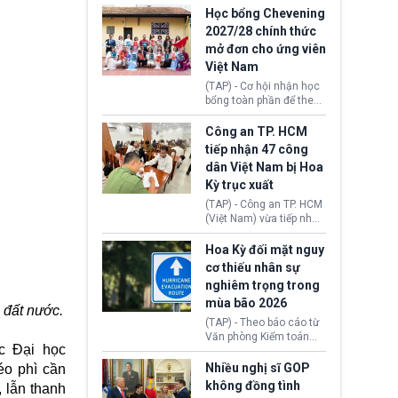
thi Thỏa thuận Rút khỏi
Iran nhằm mở lại eo biển
Học bổng Chevening
Liên minh châu Âu
Hormuz, mở đường cho
2027/28 chính thức
(Withdrawal
việc khôi phục hoạt
mở đơn cho ứng viên
Agreement).
động hàng hải. Những
Việt Nam
tín hiệu ngoại giao tích
cực này lập tức tác động
(TAP) - Cơ hội nhận học
đến thị trường năng
bổng toàn phần để theo
lượng, kéo giá dầu thế
học chương trình thạc sĩ
giới lùi sâu xuống dưới
tại Vương quốc Anh đã
Công an TP. HCM
mức 80 USD/thùng.
chính thức quay trở lại.
tiếp nhận 47 công
Học bổng Chevening
dân Việt Nam bị Hoa
2027/28 của Chính phủ
Kỳ trục xuất
Anh vừa mở cổng ứng
tuyển dành riêng ứng
(TAP) - Công an TP. HCM
viên Việt Nam, hỗ trợ
(Việt Nam) vừa tiếp nhận
toàn bộ chi phí học tập
47 công dân Việt Nam bị
cùng nhiều quyền lợi
Hoa Kỳ trục xuất về
Hoa Kỳ đối mặt nguy
trong suốt một năm
nước. Đây là đợt có số
cơ thiếu nhân sự
học.
lượng lớn nhất từ đầu
nghiêm trọng trong
năm 2026 đến nay, phản
mùa bão 2026
ánh xu hướng gia tăng
 đất nước.
các trường hợp trục
(TAP) - Theo báo cáo từ
xuất.
Văn phòng Kiểm toán
c Đại học
Chính phủ (GAO), Cơ
quan Quản lý Khẩn cấp
Nhiều nghị sĩ GOP
éo phì
cần
Liên bang (FEMA) thuộc
không đồng tình
, lẫn thanh
Bộ An ninh Nội địa Hoa