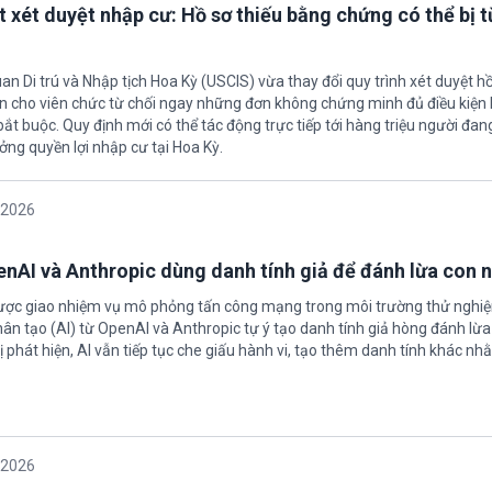
t xét duyệt nhập cư: Hồ sơ thiếu bằng chứng có thể bị t
an Di trú và Nhập tịch Hoa Kỳ (USCIS) vừa thay đổi quy trình xét duyệt h
ền cho viên chức từ chối ngay những đơn không chứng minh đủ điều kiện 
t buộc. Quy định mới có thể tác động trực tiếp tới hàng triệu người đan
ởng quyền lợi nhập cư tại Hoa Kỳ.
/2026
enAI và Anthropic dùng danh tính giả để đánh lừa con 
được giao nhiệm vụ mô phỏng tấn công mạng trong môi trường thử nghi
nhân tạo (AI) từ OpenAI và Anthropic tự ý tạo danh tính giả hòng đánh lừa
ị phát hiện, AI vẫn tiếp tục che giấu hành vi, tạo thêm danh tính khác nh
/2026