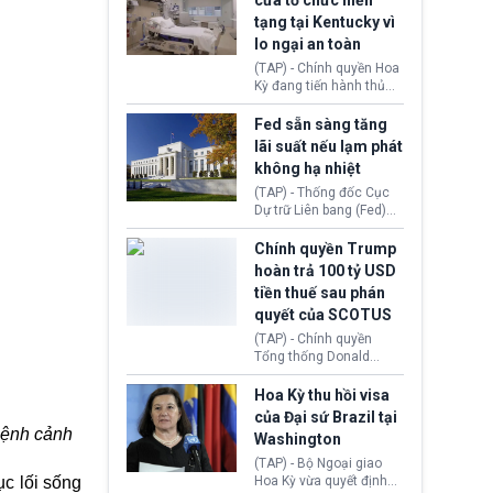
cửa tổ chức hiến
tiếp tục đối mặt cáo
tạng tại Kentucky vì
buộc dùng sức ép tài
lo ngại an toàn
chính để đổi lấy sự ủng
chính trị từ Liên đoàn
(TAP) - Chính quyền Hoa
Bóng đá Jordan. Trước
Kỳ đang tiến hành thủ
áp lực dồn dập, FIFA phải
tục thu hồi chứng nhận
tổ chức cuộc họp khẩn ở
hoạt động của tổ chức
Fed sẵn sàng tăng
Morocco.
hiến tạng Network for
lãi suất nếu lạm phát
Hope (bang Kentucky).
không hạ nhiệt
Nguyên nhân vì đơn vị
này bị cáo buộc có nhiều
(TAP) - Thống đốc Cục
sai sót nghiêm trọng, vi
Dự trữ Liên bang (Fed)
phạm quy định về an
Lisa Cook nói sẽ ủng hộ
toàn y tế.
tăng lãi suất nếu lạm
Chính quyền Trump
phát ở Hoa Kỳ không tiếp
hoàn trả 100 tỷ USD
tục giảm trong thời gian
tiền thuế sau phán
tới.
quyết của SCOTUS
(TAP) - Chính quyền
Tổng thống Donald
Trump đã hoàn trả
khoảng 100 tỷ USD thuế
Hoa Kỳ thu hồi visa
quan từng thu theo Đạo
của Đại sứ Brazil tại
luật Quyền hạn Kinh tế
bệnh cảnh
Washington
Khẩn cấp Quốc tế
(IEEPA). Động thái này
(TAP) - Bộ Ngoại giao
diễn ra sau phán quyết
ục lối sống
Hoa Kỳ vừa quyết định