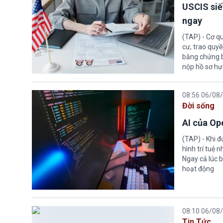
USCIS siế
ngay
(TAP) - Cơ qu
cư, trao quy
bằng chứng bắ
nộp hồ sơ hư
08:56 06/08
Đời sống
AI của Op
(TAP) - Khi 
hình trí tuệ 
Ngay cả lúc b
hoạt động
08:10 06/08
Tin Tức