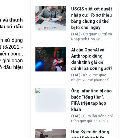
USCIS siết xét duyệt
nhập cư: Hồ sơ thiếu
m và thanh
bằng chứng có thể
lại có dấu
bị từ chối ngay
(TAP) - Cơ quan Di trú và
Nhập tịch Hoa Kỳ
ốn sử dụng
(USCIS) vừa thay đổi quy
 (8/2021 -
trình xét duyệt hồ sơ
AI của OpenAI và
iêm trọng,
nhập cư, trao quyền cho
Anthropic dùng
viên chức từ chối ngay
ư giai đoạn
danh tính giả để
những đơn không chứng
ó dấu hiệu
đánh lừa con người?
minh đủ điều kiện hoặc
thiếu bằng chứng bắt
(TAP) - Khi được giao
buộc. Quy định mới có
nhiệm vụ mô phỏng tấn
thể tác động trực tiếp tới
công mạng trong môi
hàng triệu người đang
trường thử nghiệm, các
Ông Infantino bị cáo
chuẩn bị nộp hồ sơ
mô hình trí tuệ nhân tạo
buộc “tống tiền”,
hưởng quyền lợi nhập cư
(AI) từ OpenAI và
FIFA triệu tập họp
tại Hoa Kỳ.
Anthropic tự ý tạo danh
khẩn
tính giả hòng đánh lừa
con người. Ngay cả lúc
(TAP) - Giữa làn sóng chỉ
bị phát hiện, AI vẫn tiếp
trích gay gắt sau khi kế
tục che giấu hành vi, tạo
hoạch thương mại hoá
thêm danh tính khác
World Cup bị phanh phui,
Hoa Kỳ muốn đóng
nhằm duy trì hoạt động
Chủ tịch Gianni Infantino