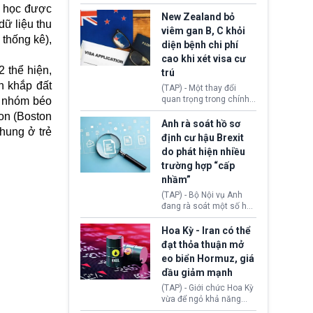
hồi tháng 2 bởi Tòa án
thu hồi thị thực (visa)
tễ học được
Tối cao Hoa Kỳ
của bà Maria Luiza
New Zealand bỏ
ữ liệu thu
(SCOTUS) khi tuyên bố,
Ribeiro Viotti - Đại sứ
viêm gan B, C khỏi
việc áp thuế diện rộng là
Brazil tại Washington.
 thống kê),
diện bệnh chi phí
hoàn toàn bất hợp pháp.
Động thái trên diễn ra
cao khi xét visa cư
trong bối cảnh tranh
2 thể hiện,
chấp ngoại giao giữa
trú
chính quyền Tổng thống
n khắp đất
(TAP) - Một thay đổi
Donald Trump và chính
quan trọng trong chính
c nhóm béo
phủ cánh tả Tổng thống
sách nhập cư của New
on (Boston
Brazil Luiz Inácio Lula
Zealand đang mở ra
Anh rà soát hồ sơ
da Silva đang leo thang
hung ở trẻ
thêm cơ hội cho nhiều
định cư hậu Brexit
gay gắt.
người muốn định cư. Từ
do phát hiện nhiều
nay, người mắc viêm
trường hợp “cấp
gan B hoặc viêm gan C
sẽ không còn bị mặc
nhầm”
định không đáp ứng tiêu
(TAP) - Bộ Nội vụ Anh
chuẩn sức khỏe chỉ vì
đang rà soát một số hồ
chi phí điều trị khi nộp hồ
sơ thuộc Chương trình
sơ xin visa cư trú.
Định cư EU (EU
Hoa Kỳ - Iran có thể
Settlement Scheme -
đạt thỏa thuận mở
EUSS) sau khi xác định
eo biển Hormuz, giá
có trường hợp được cấp
dầu giảm mạnh
quy chế cư trú hậu
Brexit “do nhầm lẫn”.
(TAP) - Giới chức Hoa Kỳ
Động thái này làm dấy
vừa để ngỏ khả năng
lên lo ngại về việc thực
sớm đạt thỏa thuận với