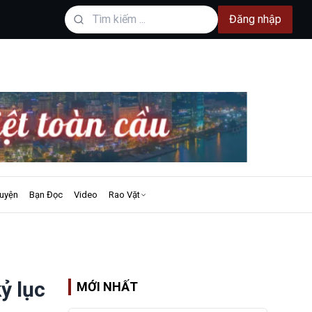
Đăng nhập
uyện
Bạn Đọc
Video
Rao Vặt
ỷ lục
MỚI NHẤT