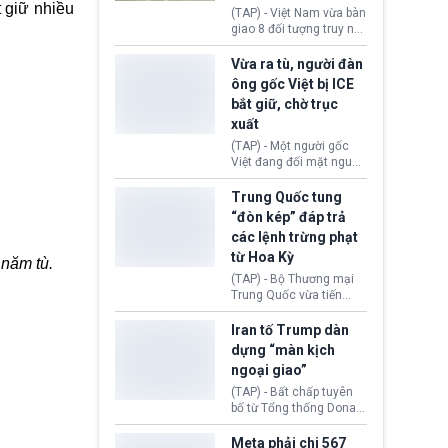
t giữ nhiều
động tại Việt Nam và
(TAP) - Việt Nam vừa bàn
Lào, lôi kéo hàng nghìn
giao 8 đối tượng truy nã
người tham gia, luân
đỏ Interpol cho lực lượng
chuyển dòng tiền qua
chức năng Hàn Quốc.
Vừa ra tù, người đàn
nhiều lớp tài khoản. Sau
Nhóm này bị xác định
ông gốc Việt bị ICE
hơn 2 tuần phối hợp truy
lừa đảo 619 nạn nhân,
bắt giữ, chờ trục
xét, lực lượng chức năng
chiếm đoạt hơn 17,7 tỷ
hai nước đã bắt giữ 171
xuất
KRW.
đối tượng.
(TAP) - Một người gốc
Việt đang đối mặt nguy
cơ bị trục xuất khỏi Hoa
Kỳ sau khi đã chấp hành
Trung Quốc tung
xong bản án liên quan
“đòn kép” đáp trả
đến tội ác từ hơn 30
các lệnh trừng phạt
năm trước tại California.
từ Hoa Kỳ
 năm tù.
(TAP) - Bộ Thương mại
Trung Quốc vừa tiến
hành áp đặt lệnh trừng
phạt lên hàng loạt thực
Iran tố Trump dàn
thể và siết chặt kiểm
dựng “màn kịch
soát xuất khẩu máy bay
ngoại giao”
không người lái (UAV)
sang Hoa Kỳ. Động thái
(TAP) - Bất chấp tuyên
này nhằm đáp trả các
bố từ Tổng thống Donald
biện pháp hạn chế
Trump về tiến trình đàm
thương mại, áp thuế mới
phán hòa bình, Iran
Meta phải chi 567