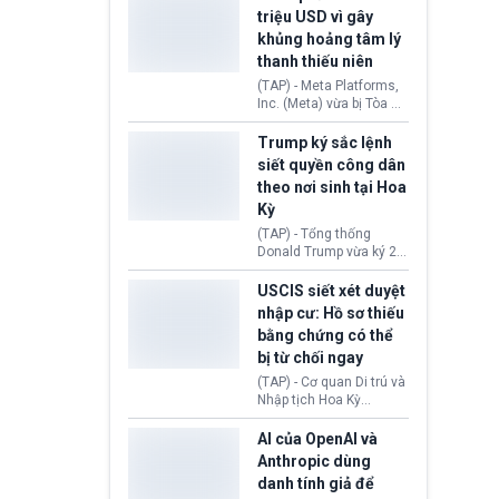
cùng lệnh cấm công
khẳng định chưa có bất
triệu USD vì gây
nghệ gần đây từ phía
kỳ thỏa thuận nào.
khủng hoảng tâm lý
Washington.
Tehran cho rằng, Hoa Kỳ
thanh thiếu niên
chỉ đang dàn dựng “màn
kịch ngoại giao” để xoa
(TAP) - Meta Platforms,
dịu căng thẳng.
Inc. (Meta) vừa bị Tòa án
bang New Mexico yêu
cầu đóng góp 567 triệu
Trump ký sắc lệnh
USD vào một quỹ khắc
siết quyền công dân
phục hậu quả. Quyết
theo nơi sinh tại Hoa
định này diễn ra sau khi
Kỳ
toà xác định, những nền
tảng mạng xã hội
(TAP) - Tổng thống
(Facebook, Instagram)
Donald Trump vừa ký 2
thuộc công ty gây ra
sắc lệnh hành pháp mới
cuộc khủng hoảng sức
nhằm siết chặt chính
USCIS siết xét duyệt
khỏe tâm thần ở thanh
sách quyền công dân
nhập cư: Hồ sơ thiếu
thiếu niên.
theo nơi sinh. Động thái
bằng chứng có thể
diễn ra sau khi Tòa án
bị từ chối ngay
Tối cao Hoa Kỳ
(SCOTUS) hôm 30/7
(TAP) - Cơ quan Di trú và
tuyên bố bác bỏ, ngăn
Nhập tịch Hoa Kỳ
chính quyền thực hiện
(USCIS) vừa thay đổi quy
chính sách này.
trình xét duyệt hồ sơ
AI của OpenAI và
nhập cư, trao quyền cho
Anthropic dùng
viên chức từ chối ngay
danh tính giả để
những đơn không chứng