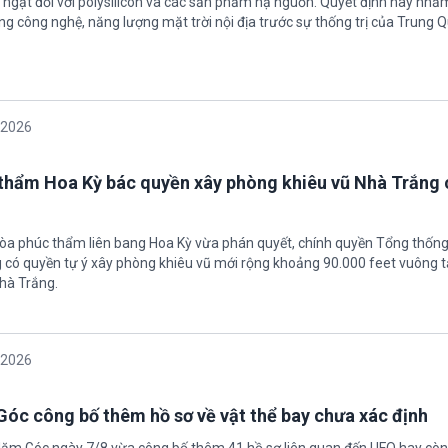
ngặt đối với polysilicon và các sản phẩm hạ nguồn. Quyết định này nhằ
g công nghệ, năng lượng mặt trời nội địa trước sự thống trị của Trung Q
/2026
thẩm Hoa Kỳ bác quyền xây phòng khiêu vũ Nhà Trắng 
tòa phúc thẩm liên bang Hoa Kỳ vừa phán quyết, chính quyền Tổng thốn
có quyền tự ý xây phòng khiêu vũ mới rộng khoảng 90.000 feet vuông t
hà Trắng.
/2026
óc công bố thêm hồ sơ về vật thể bay chưa xác định
Năm Góc ngày 7/8 vừa công bố thêm 41 hồ sơ liên quan đến UFO hay còn 