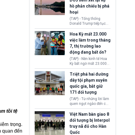
DOJ xem xét lại vụ
thường chưa xác định
hồ phản chiếu bị phá
(UAP). Những tài liệu này
hoại
bao gồm hình ảnh,
video, báo cáo từ nhiều
(TAP) - Tổng thống
cơ quan khác nhau như
Donald Trump tiếp tục
Cục Điều tra Liên bang
cho rằng, hồ phản chiếu
(FBI), Cơ quan Tình báo
trước Đài tưởng niệm
Hoa Kỳ mất 23.000
Trung ương (CIA) và Bộ
Lincoln bị phá hoại. Lãnh
việc làm trong tháng
Ngoại giao (DOS).
đạo Nhà Trắng yêu cầu
7, thị trường lao
Bộ Tư pháp (DOJ) xem
động đang bất ổn?
xét lại quyết định hủy
truy tố những cá nhân bị
(TAP) - Nền kinh tế Hoa
nghi ngờ làm hư hại
Kỳ bất ngờ mất 23.000
công trình.
việc làm vào tháng 7,
cho thấy thị trường lao
Triệt phá hai đường
động có dấu hiệu suy
dây tội phạm xuyên
yếu sau thời gian duy trì
quốc gia, bắt giữ
tương đối ổn định suốt
171 đối tượng
nửa năm 2026.
(TAP) - Từ những lời làm
quen ngọt ngào đến các
“sàn vàng ảo”, bất động
m tồi tệ
sản trực tuyến cùng
Việt Nam bàn giao 8
đường dây đánh bạc quy
đối tượng bị Interpol
mô lớn, hai tổ chức tội
iêm trọng.
truy nã đỏ cho Hàn
phạm xuyên quốc gia đã
ên quan đến
Quốc
dựng lên mạng lưới hoạt