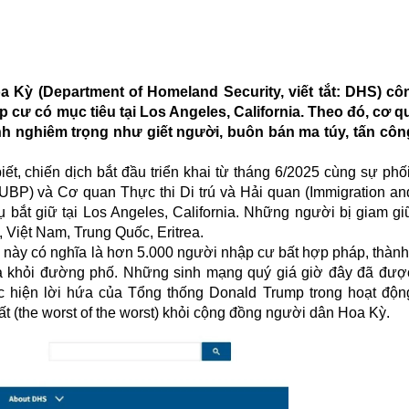
oa Kỳ (Department of Homeland Security, viết tắt: DHS) c
p cư có mục tiêu tại Los Angeles, California. Theo đó, cơ q
nh nghiêm trọng như giết người, buôn bán ma túy, tấn côn
ết, chiến dịch bắt đầu triển khai từ tháng 6/2025 cùng sự phố
t: UBP) và Cơ quan Thực thi Di trú và Hải quan (Immigration 
 vụ bắt giữ tại Los Angeles, California. Những người bị giam 
 Việt Nam, Trung Quốc, Eritrea.
 này có nghĩa là hơn 5.000 người nhập cư bất hợp pháp, thành
 ra khỏi đường phố. Những sinh mạng quý giá giờ đây đã đượ
c hiện lời hứa của Tổng thống Donald Trump trong hoạt động
t (the worst of the worst) khỏi cộng đồng người dân Hoa Kỳ.