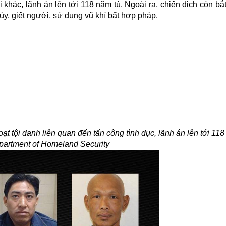
i khác, lãnh án lên tới 118 năm tù. Ngoài ra, chiến dịch còn bắ
úy, giết người, sử dụng vũ khí bất hợp pháp.
ạt tội danh liên quan đến tấn công tình dục, lãnh án lên tới 118
artment of Homeland Security