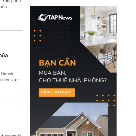
m khôi phục
nay, người mắc viêm
uốc.
gan B hoặc viêm gan C
sẽ không còn bị mặc
định không đáp ứng tiêu
chuẩn sức khỏe chỉ vì
chi phí điều trị khi nộp hồ
sơ xin visa cư trú.
của
g Donald
ại khu vực
được gọi là