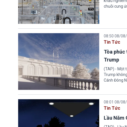
khẩu nghiêm 
chuỗi cung ứn
08:50 08/08
Tin Tức
Tòa phúc 
Trump
(TAP) - Một 
Trump không 
Cánh Đông N
08:01 08/08
Tin Tức
Lầu Năm G
(TAP) - Lầu 