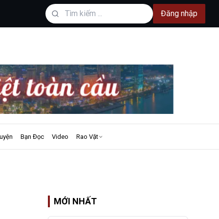
Đăng nhập
uyện
Bạn Đọc
Video
Rao Vặt
MỚI NHẤT