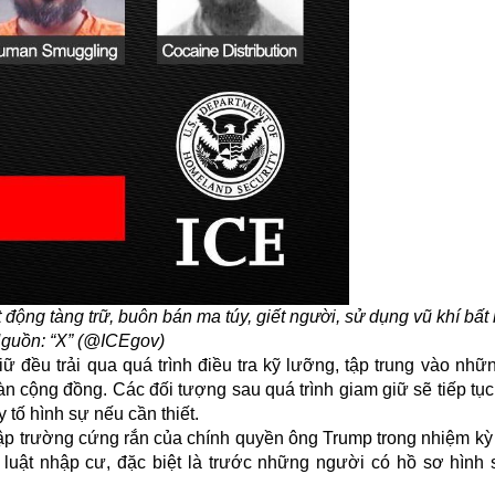
 động tàng trữ, buôn bán ma túy, giết người, sử dụng vũ khí bất
guồn: “X” (@ICEgov)
 đều trải qua quá trình điều tra kỹ lưỡng, tập trung vào nhữ
àn cộng đồng. Các đối tượng sau quá trình giam giữ sẽ tiếp tục
y tố hình sự nếu cần thiết.
 lập trường cứng rắn của chính quyền ông Trump trong nhiệm k
 luật nhập cư, đặc biệt là trước những người có hồ sơ hình