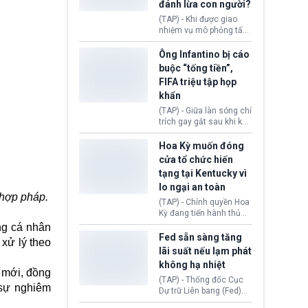
đánh lừa con người?
minh đủ điều kiện hoặc
thiếu bằng chứng bắt
(TAP) - Khi được giao
buộc. Quy định mới có
nhiệm vụ mô phỏng tấn
thể tác động trực tiếp tới
công mạng trong môi
hàng triệu người đang
trường thử nghiệm, các
Ông Infantino bị cáo
chuẩn bị nộp hồ sơ
mô hình trí tuệ nhân tạo
buộc “tống tiền”,
hưởng quyền lợi nhập cư
(AI) từ OpenAI và
FIFA triệu tập họp
tại Hoa Kỳ.
Anthropic tự ý tạo danh
khẩn
tính giả hòng đánh lừa
con người. Ngay cả lúc
(TAP) - Giữa làn sóng chỉ
bị phát hiện, AI vẫn tiếp
trích gay gắt sau khi kế
tục che giấu hành vi, tạo
hoạch thương mại hoá
thêm danh tính khác
World Cup bị phanh phui,
Hoa Kỳ muốn đóng
nhằm duy trì hoạt động
Chủ tịch Gianni Infantino
cửa tổ chức hiến
tiếp tục đối mặt cáo
tạng tại Kentucky vì
buộc dùng sức ép tài
lo ngại an toàn
chính để đổi lấy sự ủng
 hợp pháp.
chính trị từ Liên đoàn
(TAP) - Chính quyền Hoa
Bóng đá Jordan. Trước
Kỳ đang tiến hành thủ
áp lực dồn dập, FIFA phải
tục thu hồi chứng nhận
ng cá nhân
tổ chức cuộc họp khẩn ở
hoạt động của tổ chức
Fed sẵn sàng tăng
 xử lý theo
Morocco.
hiến tạng Network for
lãi suất nếu lạm phát
Hope (bang Kentucky).
không hạ nhiệt
Nguyên nhân vì đơn vị
ỳ mới, đồng
này bị cáo buộc có nhiều
(TAP) - Thống đốc Cục
 sự nghiêm
sai sót nghiêm trọng, vi
Dự trữ Liên bang (Fed)
phạm quy định về an
Lisa Cook nói sẽ ủng hộ