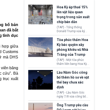
Hoa Kỳ áp thuế 15%
lên vật liệu quan
trọng trong sản xuất
chip bán dẫn
ông bố bản
(TAP) - Tổng thống
uan đã bắt
Donald Trump vừa ký
g tình dục
sắc lệnh áp thuế bổ
sung 15% cùng cơ chế
Tòa phúc thẩm Hoa
giá sàn nhập khẩu
Kỳ bác quyền xây
i hợp giữa
nghiêm ngặt đối với
phòng khiêu vũ Nhà
polysilicon và các sản
and Customs
Trắng của Trump
phẩm hạ nguồn. Quyết
giữ mà DHS
định này nhằm khôi
(TAP) - Một tòa phúc
phục chuỗi cung ứng
thẩm liên bang Hoa Kỳ
công nghệ, năng lượng
 viên băng
vừa phán quyết, chính
mặt trời nội địa trước sự
quyền Tổng thống
Lầu Năm Góc công
c cứu”. Bà
thống trị của Trung
Donald Trump không có
bố thêm hồ sơ về vật
 trục xuất
Quốc.
quyền tự ý xây phòng
thể bay chưa xác
khiêu vũ mới rộng
định
khoảng 90.000 feet
vuông tại khu vực Cánh
(TAP) - Lầu Năm Góc
Đông Nhà Trắng.
ngày 7/8 vừa công bố
thêm 41 hồ sơ liên quan
đến UFO hay còn được
Ông Trump yêu cầu
gọi là hiện tượng bất