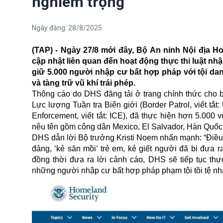
nghiêm trọng
Ngày đăng:
28/8/2025
(TAP) - Ngày 27/8 mới đây, Bộ An ninh Nội địa H
cập nhật liên quan đến hoạt động thực thi luật nhậ
giữ 5.000 người nhập cư bất hợp pháp với tội da
và tàng trữ vũ khí trái phép.
Thông cáo do DHS đăng tải ở trang chính thức cho bi
Lực lượng Tuần tra Biên giới (Border Patrol, viết tắ
Enforcement, viết tắt: ICE), đã thực hiện hơn 5.000
nêu tên gồm công dân Mexico, El Salvador, Hàn Quốc,
DHS dẫn lời Bộ trưởng Kristi Noem nhấn mạnh: “Điều
đảng, ‘kẻ săn mồi’ trẻ em, kẻ giết người đã bị đưa
đồng thời đưa ra lời cảnh cáo, DHS sẽ tiếp tục thự
những người nhập cư bất hợp pháp phạm tội tồi tệ nhấ