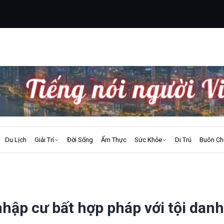
Du Lịch
Giải Trí
Đời Sống
Ẩm Thực
Sức Khỏe
Di Trú
Buôn Ch
nhập cư bất hợp pháp với tội danh