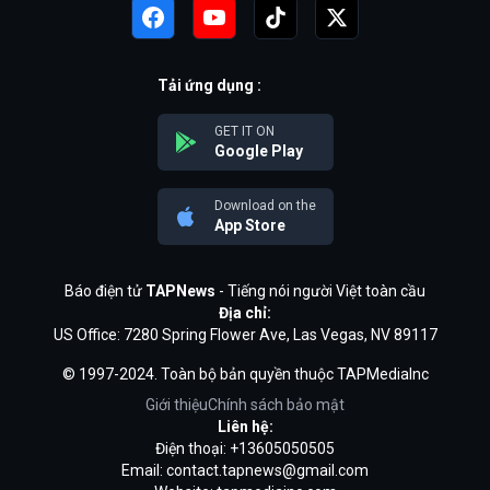
Tải ứng dụng :
GET IT ON
Google Play
Download on the
App Store
Báo điện tử
TAPNews
- Tiếng nói người Việt toàn cầu
Địa chỉ:
US Office: 7280 Spring Flower Ave, Las Vegas, NV 89117
© 1997-2024. Toàn bộ bản quyền thuộc TAPMediaInc
Giới thiệu
Chính sách bảo mật
Liên hệ:
Điện thoại: +13605050505
Email:
contact.tapnews@gmail.com