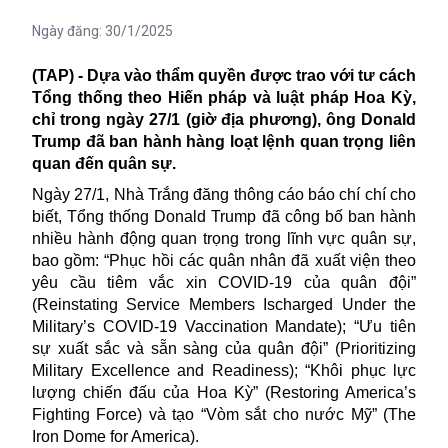
Ngày đăng:
30/1/2025
(TAP) - Dựa vào thẩm quyền được trao với tư cách
Tổng thống theo Hiến pháp và luật pháp Hoa Kỳ,
chỉ trong ngày 27/1 (giờ địa phương), ông Donald
Trump đã ban hành hàng loạt lệnh quan trọng liên
quan đến quân sự.
Ngày 27/1, Nhà Trắng đăng thông cáo báo chí chí cho
biết, Tổng thống Donald Trump đã công bố ban hành
nhiều hành động quan trọng trong lĩnh vực
quân sự
,
bao gồm: “Phục hồi các quân nhân đã xuất viện theo
yêu cầu tiêm vắc xin COVID-19 của quân đội”
(Reinstating Service Members Ischarged Under the
Military’s COVID-19 Vaccination Mandate); “Ưu tiên
sự xuất sắc và sẵn sàng của quân đội” (Prioritizing
Military Excellence and Readiness); “Khôi phục lực
lượng chiến đấu của Hoa Kỳ” (Restoring America’s
Fighting Force) và tạo “Vòm sắt cho nước Mỹ” (The
Iron Dome for America).