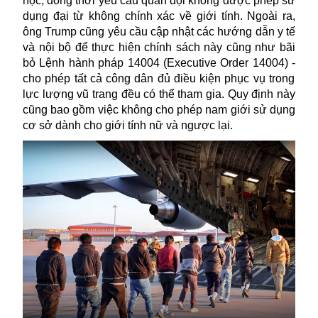
học
, đồng thời
yêu cầu quân đội không được phép sử
dụng đại từ không chính xác về giới tính.
Ngoài ra,
ông Trump cũng
yêu cầu cập nhật các hướng dẫn y tế
và nội bộ để thực hiện chính sách này
cũng như
bãi
bỏ Lệnh hành pháp 14004
(Executive Order 14004) -
cho phép
t
ất cả
công dân
đủ điều kiện phục vụ trong
l
ực lượng vũ trang đều có thể
tham gia. Q
uy định này
cũng
bao gồm việc không cho phép nam giới sử dụng
cơ sở dành cho giới tính nữ và ngược lại.