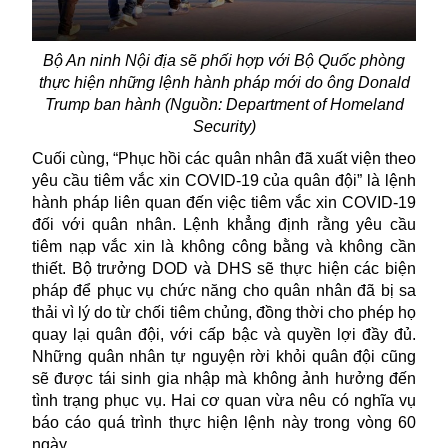
Bộ An ninh Nội địa
sẽ phối hợp với Bộ
Quốc phòng
thực hiện những lệnh hành pháp mới do ông Donald
Trump ban hành (Nguồn: Department of Homeland
Security)
Cuối cùng, “Phục hồi các quân nhân đã xuất viện theo
yêu cầu tiêm vắc xin COVID-19 của quân đội” là lệnh
hành pháp
liên quan đến việc tiêm
vắc
xin COVID-19
đối với quân nhân. Lệnh khẳng định rằng yêu cầu
tiêm nạp
vắc
xin là không công bằng và không cần
thiết. Bộ trưởng
DOD
và
DHS
sẽ thực hiện các biện
pháp để phục vụ chức năng cho quân nhân đã
bị sa
thải vì lý do
từ chối tiêm chủng
,
đồng thời
cho phép họ
quay lại quân đội
, với
cấp bậc và quyền lợi đầy đủ.
Những quân nhân tự nguyện rời khỏi quân đội cũng
sẽ được tái sinh gia nhập mà không ảnh hưởng đến
tình trạng phục vụ.
Hai cơ quan vừa nêu
có nghĩa vụ
báo cáo quá trình thực hiện
lệnh này
trong vòng 60
ngày.