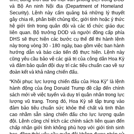
và Bộ An ninh Nội địa
(Department of Homeland
Security)
. Lệnh này cấm quảng bá
những
lý thuyết
gây chia rẽ, phân biệt chủng tộc, giới tính hoặc ý thức
hệ giới tính trong quân đội và các tổ chức giáo dục
liên quan. Bộ trưởng
DOD
và
người đồng cấp phía
DHS
sẽ thực hiện các bước cụ thể để thi hành lệnh
này trong vòng 30
-
180 ngày, bao gồm việc ban hành
hướng dẫn và báo cáo tiến độ thực hiện. Lệnh này
cũng yêu cầu bảo vệ các giá trị của
công dân Hoa Kỳ
và đảm bảo quân đội duy trì các tiêu chuẩn cao về sự
đoàn kết và khả năng chiến đấu.
“Khôi phục lực lượng chiến đấu của Hoa Kỳ” là l
ệnh
hành động
của ông Donald Trump đề cập đến
chính
sách mới về
việc
tuyển và duy trì quân nhân trong lực
lượng vũ trang
. Trong đó, Hoa Kỳ sẽ
tập trung vào
đảm bảo
tiêu chuẩn sức khỏe thể chất và tinh thần
cao
nhằm
sẵn sàng chiến đấu
cho lực lượng
quân
đội. Lệnh
cũng chỉ
trích các chính sách liên quan đến
chấp nhận
giới
tính
không phù hợp với giới tính sinh