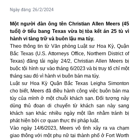
Ngày đăng:
26/2/2024
Một người đàn ông tên Christian Allen Meers (45
tuổi) ở tiểu bang Texas vừa bị tòa kết án 25 tù vì
hành vi tàng trữ và buôn lậu ma túy.
Theo thông tin từ
Văn phòng Luật sư Hoa Kỳ, Quận
Bắc
Texas
(U.S. Attorneys Office, Northern District of
Texas) đăng tải ngày 24/2,
Christian Allen Meers bị
buộc tội hình sự vào tháng 6/2023 và bị truy tố chỉ một
tháng sau đó vì hành vi buôn bán ma túy.
Luật sư Hoa Kỳ Quận Bắc Texas Leigha Simonton
cho biết, Meers đã điều hành công việc buôn bán
ma
túy
của mình ở một chuỗi khách sạn. Đối tượng này
dùng thủ đoạn di chuyển từ khách sạn này sang
khách sạn khác nhiều ngày một lần nhằm tránh bị
phát hiện bởi cơ quan thực thi pháp luật.
Vào ngày 14/6/2023, Meers vô tình xảy ra va chạm
giao thông với một phụ nữ tại thành phố ở Fort Worth