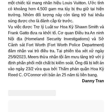
một chiếc túi mang nhãn hiệu Louis Vuitton. Ước tính
có khoảng hơn 4.500 gam ma túy bị thu giữ tại hiện
trường. Nhóm đối tượng này còn tàng trữ hai khẩu
súng được cho là đánh cắp từ trước.
Vụ việc được Trợ lý Luật sư Hoa Kỳ Shawn Smith và
Frank Gatto đưa ra khởi tố. Cơ quan Điều tra An ninh
Nội địa (
Homeland Security Investigations)
và Sở
Cảnh sát Fort Worth (
Fort Worth Police Department)
đảm nhận vai trò điều tra
. Tại phiên tòa xét xử ngày
25/9/2023, Meers thừa nhận tội âm mưu tàng trữ với ý
định phân phối một chất bị kiểm soát. Ông đã bị kết án
vào ngày 23/2 vừa qua bởi Thẩm phán quận
Hoa Kỳ
Reed C. O'Connor với bản án 25 năm tù liên bang.
Danny Tran