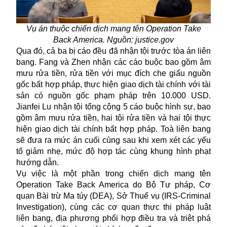
Vụ án thuộc chiến dịch mang tên Operation Take
Back America. Nguồn: justice.gov
Qua đó, cả ba bị cáo đều đã nhận tội trước tòa án liên
bang. Fang và Zhen nhận các cáo buộc bao gồm âm
mưu rửa tiền, rửa tiền với mục đích che giấu nguồn
gốc bất hợp pháp, thực hiện giao dịch tài chính với tài
sản có nguồn gốc phạm pháp trên 10.000 USD.
Jianfei Lu nhận tội tổng cộng 5 cáo buộc hình sự, bao
gồm âm mưu rửa tiền, hai tội rửa tiền và hai tội thực
hiện giao dịch tài chính bất hợp pháp. Toà liên bang
sẽ đưa ra mức án cuối cùng sau khi xem xét các yếu
tố giảm nhẹ, mức độ hợp tác cùng khung hình phạt
hướng dẫn.
Vụ việc là một phần trong chiến dịch mang tên
Operation Take Back America do Bộ Tư pháp, Cơ
quan Bài trừ Ma túy (DEA), Sở Thuế vụ (IRS-Criminal
Investigation), cùng các cơ quan thực thi pháp luật
liên bang, địa phương phối hợp điều tra và triệt phá