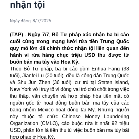
nhận tội
Ngày đăng:
8/7/2025
(TAP) - Ngày 7/7, Bộ Tư pháp xác nhận ba bị cáo
cuối cùng trong mạng lưới rửa tiền Trung Quốc
quy mô lớn đã chính thức nhận tội liên quan đến
hành vi rửa hàng chục triệu USD thu được từ
buôn bán ma túy vào Hoa Kỳ.
Theo Bộ Tư pháp, ba bị cáo gồm Enhua Fang (38
tuổi), Jianfei Lu (30 tuổi), đều là công dân Trung Quốc
và Shu Jun Zhen (36 tuổi), cư trú tại Staten Island,
New York với truy tố vì đóng vai trò chủ chốt trong việc
thu thập, vận chuyển và hợp pháp hóa tiền mặt có
nguồn gốc từ hoạt động buôn bán ma túy của các
băng nhóm Mexico hoạt động tại Mỹ. Những người
này thuộc tổ chức Chinese Money Laundering
Organization (CMLO), cáo buộc rửa ít nhất 92 triệu
USD, phần lớn là tiền thu từ việc buôn bán ma túy bất
hợp pháp ở Hoa Kỳ.