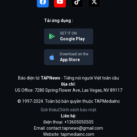
Tải ứng dụng :
GET IT ON
Google Play
Download on the
App Store
Báo điện tử
TAPNews
- Tiếng nói người Việt toàn cầu
Địa chỉ:
US Office: 7280 Spring Flower Ave, Las Vegas, NV 89117
© 1997-2024. Toàn bộ bản quyền thuộc TAPMediaInc
Giới thiệu
Chính sách bảo mật
Liên hệ:
Điện thoại: +13605050505
Email:
contact.tapnews@gmail.com
Website: tapmediainc.com