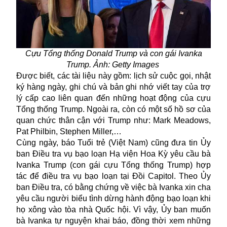
Cựu Tổng thống Donald Trump và con gái Ivanka
Trump. Ảnh: Getty Images
Được biết, các tài liệu này gồm: lịch sử cuộc gọi, nhật
ký hàng ngày, ghi chú và bản ghi nhớ viết tay của trợ
lý cấp cao liên quan đến những hoạt động của cựu
Tổng thống Trump. Ngoài ra, còn có một số hồ sơ của
quan chức thân cận với Trump như: Mark Meadows,
Pat Philbin, Stephen Miller,…
Cùng ngày, báo Tuổi trẻ (Việt Nam) cũng đưa tin Ủy
ban Điều tra vụ bạo loạn Hạ viện Hoa Kỳ yêu cầu bà
Ivanka Trump (con gái cựu Tổng thống Trump) hợp
tác để điều tra vụ bạo loạn tại Đồi Capitol. Theo Ủy
ban Điều tra, có bằng chứng về việc bà Ivanka xin cha
yêu cầu người biểu tình dừng hành động bạo loạn khi
họ xông vào tòa nhà Quốc hội. Vì vậy, Ủy ban muốn
bà Ivanka tự nguyện khai báo, đồng thời xem những