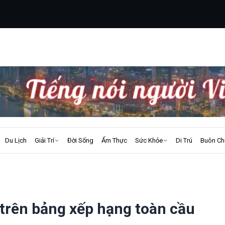
Du Lịch
Giải Trí
Đời Sống
Ẩm Thực
Sức Khỏe
Di Trú
Buôn Ch
 trên bảng xếp hạng toàn cầu