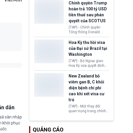
toàn y tế.
tăng lãi suất nếu lạm
Chính quyền Trump
phát ở Hoa Kỳ không tiếp
hoàn trả 100 tỷ USD
tục giảm trong thời gian
tiền thuế sau phán
tới.
quyết của SCOTUS
(TAP) - Chính quyền
Tổng thống Donald
Trump đã hoàn trả
khoảng 100 tỷ USD thuế
Hoa Kỳ thu hồi visa
quan từng thu theo Đạo
của Đại sứ Brazil tại
luật Quyền hạn Kinh tế
Washington
Khẩn cấp Quốc tế
(IEEPA). Động thái này
(TAP) - Bộ Ngoại giao
diễn ra sau phán quyết
Hoa Kỳ vừa quyết định
hồi tháng 2 bởi Tòa án
thu hồi thị thực (visa)
Tối cao Hoa Kỳ
của bà Maria Luiza
New Zealand bỏ
(SCOTUS) khi tuyên bố,
Ribeiro Viotti - Đại sứ
viêm gan B, C khỏi
việc áp thuế diện rộng là
Brazil tại Washington.
diện bệnh chi phí
hoàn toàn bất hợp pháp.
Động thái trên diễn ra
cao khi xét visa cư
trong bối cảnh tranh
chấp ngoại giao giữa
trú
chính quyền Tổng thống
án dẫn
(TAP) - Một thay đổi
Donald Trump và chính
quan trọng trong chính
phủ cánh tả Tổng thống
sách nhập cư của New
giá sàn nhập
Brazil Luiz Inácio Lula
Zealand đang mở ra
m khôi phục
da Silva đang leo thang
thêm cơ hội cho nhiều
gay gắt.
uốc.
QUẢNG CÁO
người muốn định cư. Từ