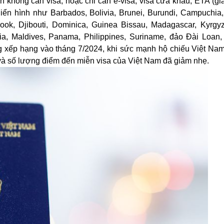
 không cần visa, hoặc chỉ cần e-visa, visa cửa khẩu, ETA (gi
 Điển hình như Barbados, Bolivia, Brunei, Burundi, Campuchia
k, Djibouti, Dominica, Guinea Bissau, Madagascar, Kyrgyz
ia, Maldives, Panama, Philippines, Suriname, đảo Đài Loan, T
ảng xếp hạng vào tháng 7/2024, khi sức mạnh hộ chiếu Việt Na
 và số lượng điểm đến miễn visa của Việt Nam đã giảm nhẹ.