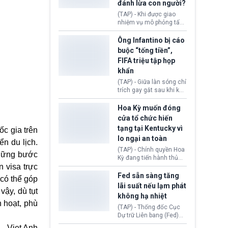
đánh lừa con người?
minh đủ điều kiện hoặc
thiếu bằng chứng bắt
(TAP) - Khi được giao
buộc. Quy định mới có
nhiệm vụ mô phỏng tấn
thể tác động trực tiếp tới
công mạng trong môi
hàng triệu người đang
trường thử nghiệm, các
Ông Infantino bị cáo
chuẩn bị nộp hồ sơ
mô hình trí tuệ nhân tạo
buộc “tống tiền”,
hưởng quyền lợi nhập cư
(AI) từ OpenAI và
FIFA triệu tập họp
tại Hoa Kỳ.
Anthropic tự ý tạo danh
khẩn
tính giả hòng đánh lừa
con người. Ngay cả lúc
(TAP) - Giữa làn sóng chỉ
bị phát hiện, AI vẫn tiếp
trích gay gắt sau khi kế
tục che giấu hành vi, tạo
hoạch thương mại hoá
thêm danh tính khác
World Cup bị phanh phui,
Hoa Kỳ muốn đóng
nhằm duy trì hoạt động
Chủ tịch Gianni Infantino
cửa tổ chức hiến
tiếp tục đối mặt cáo
tạng tại Kentucky vì
ốc gia trên
buộc dùng sức ép tài
lo ngại an toàn
chính để đổi lấy sự ủng
ển du lịch.
chính trị từ Liên đoàn
(TAP) - Chính quyền Hoa
những bước
Bóng đá Jordan. Trước
Kỳ đang tiến hành thủ
áp lực dồn dập, FIFA phải
n visa trực
tục thu hồi chứng nhận
tổ chức cuộc họp khẩn ở
hoạt động của tổ chức
Fed sẵn sàng tăng
 có thể góp
Morocco.
hiến tạng Network for
lãi suất nếu lạm phát
vậy, dù tụt
Hope (bang Kentucky).
không hạ nhiệt
Nguyên nhân vì đơn vị
h hoạt, phù
này bị cáo buộc có nhiều
(TAP) - Thống đốc Cục
sai sót nghiêm trọng, vi
Dự trữ Liên bang (Fed)
phạm quy định về an
Lisa Cook nói sẽ ủng hộ
Viet Anh