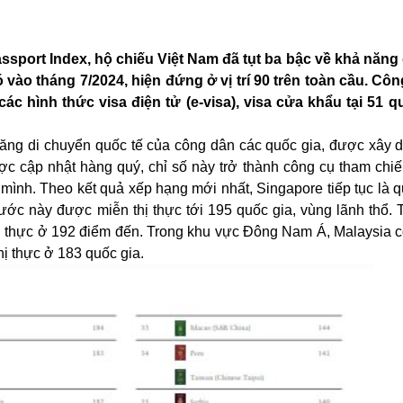
ssport Index, hộ chiếu Việt Nam đã tụt ba bậc về khả năng
vào tháng 7/2024, hiện đứng ở vị trí 90 trên toàn cầu. Côn
 hình thức visa điện tử (e-visa), visa cửa khẩu tại 51 q
 năng di chuyển quốc tế của công dân các quốc gia, được xây 
ợc cập nhật hàng quý, chỉ số này trở thành công cụ tham chiế
 mình. Theo kết quả xếp hạng mới nhất, Singapore tiếp tục là 
ước này được miễn thị thực tới 195 quốc gia, vùng lãnh thổ. T
 thực ở 192 điểm đến. Trong khu vực Đông Nam Á, Malaysia c
hị thực ở 183 quốc gia.