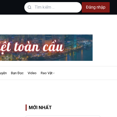
Đăng nhập
uyện
Bạn Đọc
Video
Rao Vặt
MỚI NHẤT