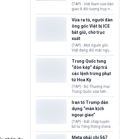
động tại Việt Nam và
(TAP) - Việt Nam vừa bàn
Lào, lôi kéo hàng nghìn
giao 8 đối tượng truy nã
người tham gia, luân
đỏ Interpol cho lực lượng
chuyển dòng tiền qua
chức năng Hàn Quốc.
Vừa ra tù, người đàn
nhiều lớp tài khoản. Sau
Nhóm này bị xác định
ông gốc Việt bị ICE
hơn 2 tuần phối hợp truy
lừa đảo 619 nạn nhân,
bắt giữ, chờ trục
xét, lực lượng chức năng
chiếm đoạt hơn 17,7 tỷ
hai nước đã bắt giữ 171
xuất
KRW.
đối tượng.
(TAP) - Một người gốc
Việt đang đối mặt nguy
cơ bị trục xuất khỏi Hoa
Kỳ sau khi đã chấp hành
Trung Quốc tung
xong bản án liên quan
“đòn kép” đáp trả
đến tội ác từ hơn 30
các lệnh trừng phạt
năm trước tại California.
từ Hoa Kỳ
(TAP) - Bộ Thương mại
Trung Quốc vừa tiến
hành áp đặt lệnh trừng
phạt lên hàng loạt thực
Iran tố Trump dàn
thể và siết chặt kiểm
dựng “màn kịch
soát xuất khẩu máy bay
ngoại giao”
không người lái (UAV)
sang Hoa Kỳ. Động thái
(TAP) - Bất chấp tuyên
này nhằm đáp trả các
bố từ Tổng thống Donald
biện pháp hạn chế
Trump về tiến trình đàm
thương mại, áp thuế mới
phán hòa bình, Iran
Meta phải chi 567