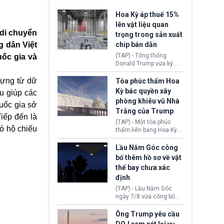
Hoa Kỳ áp thuế 15%
lên vật liệu quan
 di chuyển
trọng trong sản xuất
g dân Việt
chip bán dẫn
(TAP) - Tổng thống
uốc gia và
Donald Trump vừa ký
sắc lệnh áp thuế bổ
sung 15% cùng cơ chế
dựng từ dữ
Tòa phúc thẩm Hoa
giá sàn nhập khẩu
Kỳ bác quyền xây
u giúp các
nghiêm ngặt đối với
phòng khiêu vũ Nhà
polysilicon và các sản
quốc gia sở
Trắng của Trump
phẩm hạ nguồn. Quyết
iếp đến là
định này nhằm khôi
(TAP) - Một tòa phúc
phục chuỗi cung ứng
ó hộ chiếu
thẩm liên bang Hoa Kỳ
công nghệ, năng lượng
vừa phán quyết, chính
mặt trời nội địa trước sự
quyền Tổng thống
Lầu Năm Góc công
thống trị của Trung
Donald Trump không có
bố thêm hồ sơ về vật
Quốc.
quyền tự ý xây phòng
thể bay chưa xác
khiêu vũ mới rộng
định
khoảng 90.000 feet
vuông tại khu vực Cánh
(TAP) - Lầu Năm Góc
Đông Nhà Trắng.
ngày 7/8 vừa công bố
thêm 41 hồ sơ liên quan
đến UFO hay còn được
Ông Trump yêu cầu
gọi là hiện tượng bất