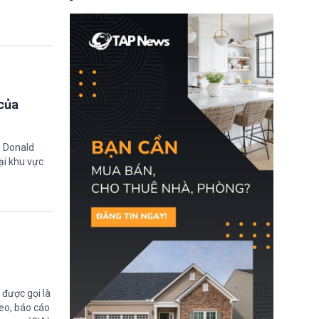
nay, người mắc viêm
gan B hoặc viêm gan C
sẽ không còn bị mặc
định không đáp ứng tiêu
chuẩn sức khỏe chỉ vì
chi phí điều trị khi nộp hồ
sơ xin visa cư trú.
của
g Donald
ại khu vực
được gọi là
eo, báo cáo