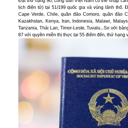
Đạt thứ hạng 90, công dân Việt Nam có thể nhập cảnh
lịch điện tử) tại 51/199 quốc gia và vùng lãnh thổ.
Cape Verde, Chile, quần đảo Comoro, quần đảo Coo
Kazakhstan, Kenya, Iran, Indonesia, Malawi, Malays
Tanzania, Thái Lan, Timor-Leste, Tuvalu...So với b
87 với quyền miễn thị thực tại 55 điểm đến, thứ hạng