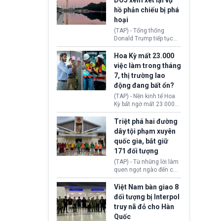
DOJ xem xét lại vụ
thường chưa xác định
hồ phản chiếu bị phá
(UAP). Những tài liệu này
hoại
bao gồm hình ảnh,
video, báo cáo từ nhiều
(TAP) - Tổng thống
cơ quan khác nhau như
Donald Trump tiếp tục
Cục Điều tra Liên bang
cho rằng, hồ phản chiếu
(FBI), Cơ quan Tình báo
trước Đài tưởng niệm
Hoa Kỳ mất 23.000
Trung ương (CIA) và Bộ
Lincoln bị phá hoại. Lãnh
việc làm trong tháng
Ngoại giao (DOS).
đạo Nhà Trắng yêu cầu
7, thị trường lao
Bộ Tư pháp (DOJ) xem
động đang bất ổn?
xét lại quyết định hủy
truy tố những cá nhân bị
(TAP) - Nền kinh tế Hoa
nghi ngờ làm hư hại
Kỳ bất ngờ mất 23.000
công trình.
việc làm vào tháng 7,
cho thấy thị trường lao
Triệt phá hai đường
động có dấu hiệu suy
dây tội phạm xuyên
yếu sau thời gian duy trì
quốc gia, bắt giữ
tương đối ổn định suốt
171 đối tượng
nửa năm 2026.
(TAP) - Từ những lời làm
quen ngọt ngào đến các
“sàn vàng ảo”, bất động
sản trực tuyến cùng
Việt Nam bàn giao 8
đường dây đánh bạc quy
đối tượng bị Interpol
mô lớn, hai tổ chức tội
truy nã đỏ cho Hàn
phạm xuyên quốc gia đã
Quốc
dựng lên mạng lưới hoạt