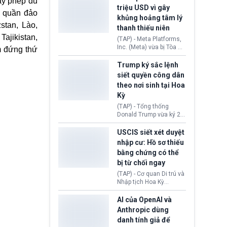
ấy phép du
cùng lệnh cấm công
khẳng định chưa có bất
triệu USD vì gây
nghệ gần đây từ phía
kỳ thỏa thuận nào.
, quần đảo
khủng hoảng tâm lý
Washington.
Tehran cho rằng, Hoa Kỳ
stan, Lào,
thanh thiếu niên
chỉ đang dàn dựng “màn
kịch ngoại giao” để xoa
ajikistan,
(TAP) - Meta Platforms,
dịu căng thẳng.
Inc. (Meta) vừa bị Tòa án
m đứng thứ
bang New Mexico yêu
cầu đóng góp 567 triệu
Trump ký sắc lệnh
USD vào một quỹ khắc
siết quyền công dân
phục hậu quả. Quyết
theo nơi sinh tại Hoa
định này diễn ra sau khi
Kỳ
toà xác định, những nền
tảng mạng xã hội
(TAP) - Tổng thống
(Facebook, Instagram)
Donald Trump vừa ký 2
thuộc công ty gây ra
sắc lệnh hành pháp mới
cuộc khủng hoảng sức
nhằm siết chặt chính
USCIS siết xét duyệt
khỏe tâm thần ở thanh
sách quyền công dân
nhập cư: Hồ sơ thiếu
thiếu niên.
theo nơi sinh. Động thái
bằng chứng có thể
diễn ra sau khi Tòa án
bị từ chối ngay
Tối cao Hoa Kỳ
(SCOTUS) hôm 30/7
(TAP) - Cơ quan Di trú và
tuyên bố bác bỏ, ngăn
Nhập tịch Hoa Kỳ
chính quyền thực hiện
(USCIS) vừa thay đổi quy
chính sách này.
trình xét duyệt hồ sơ
AI của OpenAI và
nhập cư, trao quyền cho
Anthropic dùng
viên chức từ chối ngay
danh tính giả để
những đơn không chứng