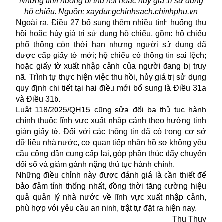
Những tình huống bị thu hồi hoặc hủy giá trị sử dụng
hộ chiếu. Nguồn: xaydungchinhsach.chinhphu.vn
Ngoài ra, Điều 27 bổ sung thêm nhiều tình huống thu
hồi hoặc hủy giá trị sử dụng hộ chiếu, gồm: hộ chiếu
phổ thông còn thời hạn nhưng người sử dụng đã
được cấp giấy tờ mới; hộ chiếu có thông tin sai lệch;
hoặc giấy tờ xuất nhập cảnh của người đang bị truy
nã. Trình tự thực hiện việc thu hồi, hủy giá trị sử dụng
quy định chi tiết tại hai điều mới bổ sung là Điều 31a
và Điều 31b.
Luật 118/2025/QH15 cũng sửa đổi ba thủ tục hành
chính thuộc lĩnh vực xuất nhập cảnh theo hướng tinh
giản giấy tờ. Đối với các thông tin đã có trong cơ sở
dữ liệu nhà nước, cơ quan tiếp nhận hồ sơ không yêu
cầu công dân cung cấp lại, góp phần thúc đẩy chuyển
đổi số và giảm gánh nặng thủ tục hành chính.
Những điều chỉnh này được đánh giá là cần thiết để
bảo đảm tính thống nhất, đồng thời tăng cường hiệu
quả quản lý nhà nước về lĩnh vực xuất nhập cảnh,
phù hợp với yêu cầu an ninh, trật tự đặt ra hiện nay.
Thu Thuy