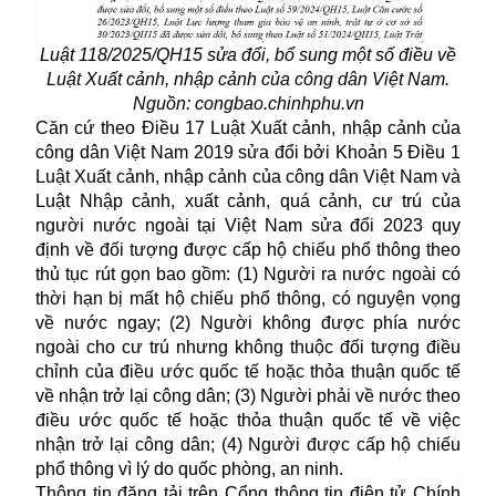
Luật 118/2025/QH15 sửa đổi, bổ sung một số điều về
Luật Xuất cảnh, nhập cảnh của công dân Việt Nam.
Nguồn: congbao.chinhphu.vn
Căn cứ theo Điều 17 Luật Xuất cảnh, nhập cảnh của
công dân Việt Nam 2019 sửa đổi bởi Khoản 5 Điều 1
Luật Xuất cảnh, nhập cảnh của công dân Việt Nam và
Luật Nhập cảnh, xuất cảnh, quá cảnh, cư trú của
người nước ngoài tại Việt Nam sửa đổi 2023 quy
định về đối tượng được cấp
hộ chiếu
phổ thông theo
thủ tục rút gọn bao gồm: (1) Người ra nước ngoài có
thời hạn bị mất hộ chiếu phổ thông, có nguyện vọng
về nước ngay; (2) Người không được phía nước
ngoài cho cư trú nhưng không thuộc đối tượng điều
chỉnh của điều ước quốc tế hoặc thỏa thuận quốc tế
về nhận trở lại công dân; (3) Người phải về nước theo
điều ước quốc tế hoặc thỏa thuận quốc tế về việc
nhận trở lại công dân; (4) Người được cấp hộ chiếu
phổ thông vì lý do quốc phòng, an ninh.
Thông tin đăng tải trên Cổng thông tin điện tử Chính