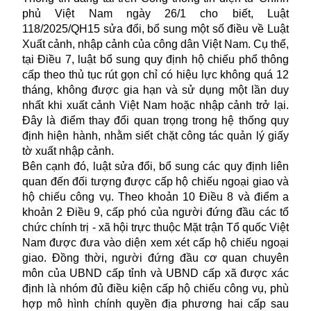
phủ Việt Nam ngày 26/1 cho biết, Luật
118/2025/QH15 sửa đổi, bổ sung một số điều về Luật
Xuất cảnh, nhập cảnh của công dân Việt Nam. Cụ thể,
tại Điều 7, luật bổ sung quy định hộ chiếu phổ thông
cấp theo thủ tục rút gọn chỉ có hiệu lực không quá 12
tháng, không được gia hạn và sử dụng một lần duy
nhất khi xuất cảnh Việt Nam hoặc nhập cảnh trở lại.
Đây là điểm thay đổi quan trọng trong hệ thống quy
định hiện hành, nhằm siết chặt công tác quản lý giấy
tờ xuất nhập cảnh.
Bên cạnh đó, luật sửa đổi, bổ sung các quy định liên
quan đến đối tượng được cấp hộ chiếu ngoại giao và
hộ chiếu công vụ. Theo khoản 10 Điều 8 và điểm a
khoản 2 Điều 9, cấp phó của người đứng đầu các tổ
chức chính trị - xã hội trực thuộc Mặt trận Tổ quốc Việt
Nam được đưa vào diện xem xét cấp hộ chiếu ngoại
giao. Đồng thời, người đứng đầu cơ quan chuyên
môn của UBND cấp tỉnh và UBND cấp xã được xác
định là nhóm đủ điều kiện cấp hộ chiếu công vụ, phù
hợp mô hình chính quyền địa phương hai cấp sau