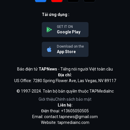
Tải ứng dụng :
GET IT ON
Google Play
Download on the
App Store
Báo điện tử
TAPNews
- Tiếng nói người Việt toàn cầu
Địa chỉ:
US Office: 7280 Spring Flower Ave, Las Vegas, NV 89117
© 1997-2024. Toàn bộ bản quyền thuộc TAPMediaInc
Giới thiệu
Chính sách bảo mật
Liên hệ:
Điện thoại: +13605050505
Email:
contact.tapnews@gmail.com
Website: tapmediainc.com