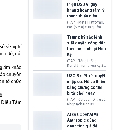
cùng lệnh cấm công
khẳng định chưa có bất
triệu USD vì gây
nghệ gần đây từ phía
kỳ thỏa thuận nào.
khủng hoảng tâm lý
Washington.
Tehran cho rằng, Hoa Kỳ
thanh thiếu niên
chỉ đang dàn dựng “màn
kịch ngoại giao” để xoa
(TAP) - Meta Platforms,
dịu căng thẳng.
Inc. (Meta) vừa bị Tòa án
bang New Mexico yêu
cầu đóng góp 567 triệu
Trump ký sắc lệnh
USD vào một quỹ khắc
siết quyền công dân
phục hậu quả. Quyết
 về vị trí
theo nơi sinh tại Hoa
định này diễn ra sau khi
ạnh đó, nói
Kỳ
toà xác định, những nền
tảng mạng xã hội
(TAP) - Tổng thống
(Facebook, Instagram)
Donald Trump vừa ký 2
 giám khảo
thuộc công ty gây ra
sắc lệnh hành pháp mới
cuộc khủng hoảng sức
hảo chuyên
nhằm siết chặt chính
USCIS siết xét duyệt
khỏe tâm thần ở thanh
sách quyền công dân
ban tổ chức
nhập cư: Hồ sơ thiếu
thiếu niên.
theo nơi sinh. Động thái
bằng chứng có thể
diễn ra sau khi Tòa án
bị từ chối ngay
Tối cao Hoa Kỳ
ội.
(SCOTUS) hôm 30/7
(TAP) - Cơ quan Di trú và
Diệu Tâm
tuyên bố bác bỏ, ngăn
Nhập tịch Hoa Kỳ
chính quyền thực hiện
(USCIS) vừa thay đổi quy
chính sách này.
trình xét duyệt hồ sơ
AI của OpenAI và
nhập cư, trao quyền cho
Anthropic dùng
viên chức từ chối ngay
danh tính giả để
những đơn không chứng