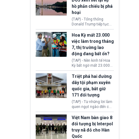
DOJ xem xét lại vụ
thường chưa xác định
hồ phản chiếu bị phá
(UAP). Những tài liệu này
hoại
bao gồm hình ảnh,
video, báo cáo từ nhiều
(TAP) - Tổng thống
cơ quan khác nhau như
Donald Trump tiếp tục
Cục Điều tra Liên bang
cho rằng, hồ phản chiếu
(FBI), Cơ quan Tình báo
trước Đài tưởng niệm
Hoa Kỳ mất 23.000
Trung ương (CIA) và Bộ
Lincoln bị phá hoại. Lãnh
việc làm trong tháng
Ngoại giao (DOS).
đạo Nhà Trắng yêu cầu
7, thị trường lao
Bộ Tư pháp (DOJ) xem
động đang bất ổn?
xét lại quyết định hủy
truy tố những cá nhân bị
(TAP) - Nền kinh tế Hoa
nghi ngờ làm hư hại
Kỳ bất ngờ mất 23.000
công trình.
việc làm vào tháng 7,
cho thấy thị trường lao
Triệt phá hai đường
động có dấu hiệu suy
dây tội phạm xuyên
yếu sau thời gian duy trì
quốc gia, bắt giữ
tương đối ổn định suốt
171 đối tượng
nửa năm 2026.
(TAP) - Từ những lời làm
quen ngọt ngào đến các
“sàn vàng ảo”, bất động
sản trực tuyến cùng
Việt Nam bàn giao 8
đường dây đánh bạc quy
đối tượng bị Interpol
mô lớn, hai tổ chức tội
truy nã đỏ cho Hàn
phạm xuyên quốc gia đã
Quốc
dựng lên mạng lưới hoạt