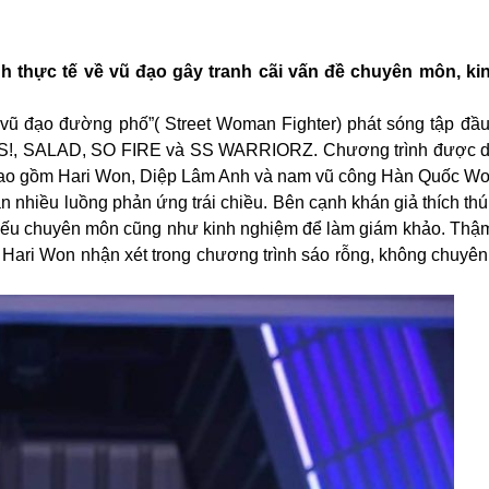
h thực tế về vũ đạo gây tranh cãi vấn đề chuyên môn, k
 vũ đạo đường phố”( Street Woman Fighter) phát sóng tập đầu 
PS!, SALAD, SO FIRE và SS WARRIORZ. Chương trình được d
bao gồm Hari Won, Diệp Lâm Anh và nam vũ công Hàn Quốc Wo
n nhiều luồng phản ứng trái chiều. Bên cạnh khán giả thích thú 
thiếu chuyên môn cũng như kinh nghiệm để làm giám khảo. Thậm
 Hari Won nhận xét trong chương trình sáo rỗng, không chuyên