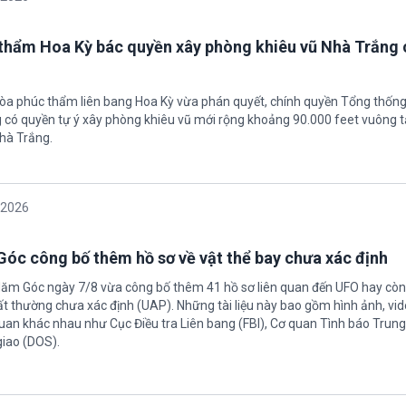
thẩm Hoa Kỳ bác quyền xây phòng khiêu vũ Nhà Trắng 
tòa phúc thẩm liên bang Hoa Kỳ vừa phán quyết, chính quyền Tổng thốn
có quyền tự ý xây phòng khiêu vũ mới rộng khoảng 90.000 feet vuông t
hà Trắng.
/2026
óc công bố thêm hồ sơ về vật thể bay chưa xác định
Năm Góc ngày 7/8 vừa công bố thêm 41 hồ sơ liên quan đến UFO hay còn 
ất thường chưa xác định (UAP). Những tài liệu này bao gồm hình ảnh, vid
quan khác nhau như Cục Điều tra Liên bang (FBI), Cơ quan Tình báo Trun
giao (DOS).