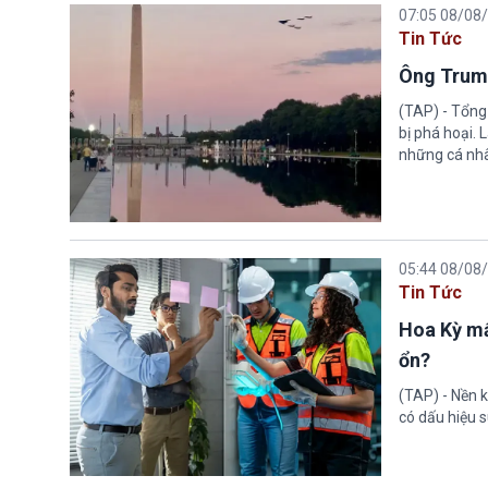
07:05 08/08
Tin Tức
Ông Trump
(TAP) - Tổng
bị phá hoại.
những cá nhâ
05:44 08/08
Tin Tức
Hoa Kỳ mấ
ổn?
(TAP) - Nền k
có dấu hiệu s