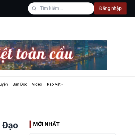
Đăng nhập
uyện
Bạn Đọc
Video
Rao Vặt
ũ Đạo
MỚI NHẤT