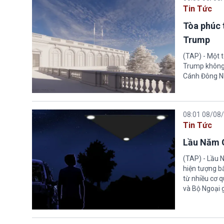
Tin Tức
Tòa phúc 
Trump
(TAP) - Một 
Trump không 
Cánh Đông N
08:01 08/08
Tin Tức
Lầu Năm G
(TAP) - Lầu 
hiện tượng b
từ nhiều cơ 
và Bộ Ngoại 