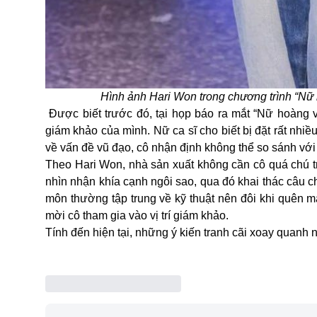
Hình ảnh Hari Won trong chương trình “N
Được biết trước đó, tại họp báo ra mắt “Nữ hoàng 
giám khảo của mình. Nữ ca sĩ cho biết bị đặt rất nhiề
về vấn đề vũ đạo, cô nhận định không thể so sánh vớ
Theo Hari Won, nhà sản xuất không cần cô quá chú t
nhìn nhận khía cạnh ngôi sao, qua đó khai thác câu
môn thường tập trung về kỹ thuật nên đôi khi quên mấ
mời cô tham gia vào vị trí giám khảo.
Tính đến hiện tại, những ý kiến tranh cãi xoay quanh n