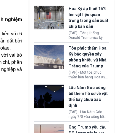
Hoa Kỳ áp thuế 15%
lên vật liệu quan
inh nghiệm
trọng trong sản xuất
chip bán dẫn
(TAP) - Tổng thống
tiên với 6
Donald Trump vừa ký
ẫn dắt bởi
sắc lệnh áp thuế bổ
sung 15% cùng cơ chế
otae.
Tòa phúc thẩm Hoa
giá sàn nhập khẩu
Kỳ bác quyền xây
với vai trò
nghiêm ngặt đối với
phòng khiêu vũ Nhà
polysilicon và các sản
 chí, phần
Trắng của Trump
phẩm hạ nguồn. Quyết
 nghiệp và
định này nhằm khôi
(TAP) - Một tòa phúc
phục chuỗi cung ứng
thẩm liên bang Hoa Kỳ
công nghệ, năng lượng
vừa phán quyết, chính
mặt trời nội địa trước sự
quyền Tổng thống
Lầu Năm Góc công
thống trị của Trung
Donald Trump không có
bố thêm hồ sơ về vật
Quốc.
quyền tự ý xây phòng
thể bay chưa xác
khiêu vũ mới rộng
định
khoảng 90.000 feet
vuông tại khu vực Cánh
(TAP) - Lầu Năm Góc
Đông Nhà Trắng.
ngày 7/8 vừa công bố
thêm 41 hồ sơ liên quan
đến UFO hay còn được
Ông Trump yêu cầu
gọi là hiện tượng bất