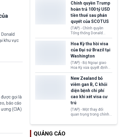
toàn y tế.
tăng lãi suất nếu lạm
Chính quyền Trump
phát ở Hoa Kỳ không tiếp
hoàn trả 100 tỷ USD
tục giảm trong thời gian
của
tiền thuế sau phán
tới.
quyết của SCOTUS
(TAP) - Chính quyền
Tổng thống Donald
g Donald
Trump đã hoàn trả
ại khu vực
khoảng 100 tỷ USD thuế
Hoa Kỳ thu hồi visa
quan từng thu theo Đạo
của Đại sứ Brazil tại
luật Quyền hạn Kinh tế
Washington
Khẩn cấp Quốc tế
(IEEPA). Động thái này
(TAP) - Bộ Ngoại giao
diễn ra sau phán quyết
Hoa Kỳ vừa quyết định
hồi tháng 2 bởi Tòa án
thu hồi thị thực (visa)
Tối cao Hoa Kỳ
của bà Maria Luiza
New Zealand bỏ
(SCOTUS) khi tuyên bố,
Ribeiro Viotti - Đại sứ
viêm gan B, C khỏi
việc áp thuế diện rộng là
Brazil tại Washington.
diện bệnh chi phí
hoàn toàn bất hợp pháp.
Động thái trên diễn ra
cao khi xét visa cư
được gọi là
trong bối cảnh tranh
chấp ngoại giao giữa
trú
eo, báo cáo
chính quyền Tổng thống
g ương (CIA)
(TAP) - Một thay đổi
Donald Trump và chính
quan trọng trong chính
phủ cánh tả Tổng thống
sách nhập cư của New
Brazil Luiz Inácio Lula
Zealand đang mở ra
da Silva đang leo thang
thêm cơ hội cho nhiều
gay gắt.
QUẢNG CÁO
người muốn định cư. Từ