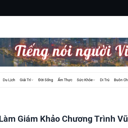
Du Lịch
Giải Trí
Đời Sống
Ẩm Thực
Sức Khỏe
Di Trú
Buôn Ch
i Làm Giám Khảo Chương Trình V