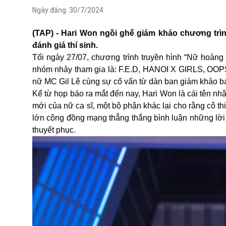
Ngày đăng:
30/7/2024
(TAP) - Hari Won ngồi ghế giám khảo chương trìn
đánh giá thí sinh.
Tối ngày 27/07, chương trình truyền hình “Nữ hoàng
nhóm nhảy tham gia là: F.E.D, HANOI X GIRLS, OO
nữ MC Gil Lê cùng sự cố vấn từ dàn ban giám khảo 
Kể từ họp báo ra mắt đến nay, Hari Won là cái tên nhậ
mới của nữ
ca sĩ
, một bộ phận khác lại cho rằng cô 
lớn cộng đồng mạng thẳng thắng bình luận những lời
thuyết phục.