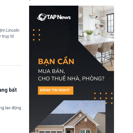
nay, người mắc viêm
gan B hoặc viêm gan C
sẽ không còn bị mặc
định không đáp ứng tiêu
chuẩn sức khỏe chỉ vì
chi phí điều trị khi nộp hồ
iệm Lincoln
sơ xin visa cư trú.
 truy tố
ang bất
ờng lao động