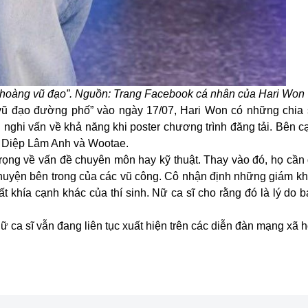
ữ hoàng vũ đạo”. Nguồn: Trang Facebook cá nhân của Hari Won
vũ đạo đường phố” vào ngày 17/07, Hari Won có những chia sẻ
u nghi vấn về khả năng khi poster chương trình đăng tải. Bên c
i Diệp Lâm Anh và Wootae.
rọng về vấn đề chuyên môn hay kỹ thuật. Thay vào đó, họ cần
 chuyện bên trong của các vũ công. Cô nhận định những giám k
t khía cạnh khác của thí sinh. Nữ ca sĩ cho rằng đó là lý do 
ữ ca sĩ vẫn đang liên tục xuất hiện trên các diễn đàn mạng xã h