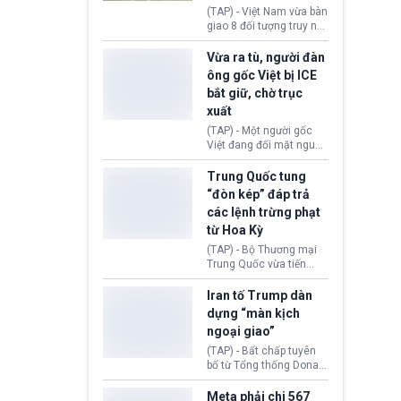
động tại Việt Nam và
(TAP) - Việt Nam vừa bàn
Lào, lôi kéo hàng nghìn
giao 8 đối tượng truy nã
người tham gia, luân
đỏ Interpol cho lực lượng
chuyển dòng tiền qua
chức năng Hàn Quốc.
Vừa ra tù, người đàn
nhiều lớp tài khoản. Sau
Nhóm này bị xác định
ông gốc Việt bị ICE
hơn 2 tuần phối hợp truy
lừa đảo 619 nạn nhân,
bắt giữ, chờ trục
xét, lực lượng chức năng
chiếm đoạt hơn 17,7 tỷ
hai nước đã bắt giữ 171
xuất
KRW.
đối tượng.
(TAP) - Một người gốc
Việt đang đối mặt nguy
cơ bị trục xuất khỏi Hoa
Kỳ sau khi đã chấp hành
Trung Quốc tung
xong bản án liên quan
“đòn kép” đáp trả
đến tội ác từ hơn 30
các lệnh trừng phạt
năm trước tại California.
từ Hoa Kỳ
(TAP) - Bộ Thương mại
Trung Quốc vừa tiến
hành áp đặt lệnh trừng
phạt lên hàng loạt thực
Iran tố Trump dàn
thể và siết chặt kiểm
dựng “màn kịch
soát xuất khẩu máy bay
ngoại giao”
không người lái (UAV)
sang Hoa Kỳ. Động thái
(TAP) - Bất chấp tuyên
này nhằm đáp trả các
bố từ Tổng thống Donald
biện pháp hạn chế
Trump về tiến trình đàm
thương mại, áp thuế mới
phán hòa bình, Iran
Meta phải chi 567