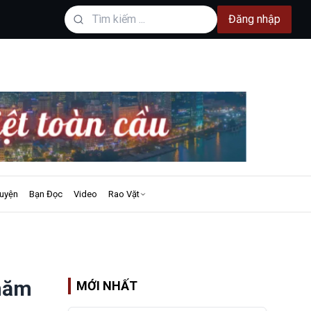
Đăng nhập
uyện
Bạn Đọc
Video
Rao Vặt
 năm
MỚI NHẤT