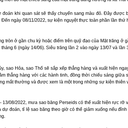
 đoán khi quan sát sẽ thấy chuyển sang màu đỏ. Đây được bi
 Đến ngày 08/11/2022, sự kiện nguyệt thực toàn phần lần thứ 
ăng tròn ở gần chu kỳ hoặc điểm trên quỹ đạo của Mặt trăng ở g
a tháng 6 (ngày 14/06). Siêu trăng lần 2 vào ngày 13/07 và lần
y, sao Hỏa, sao Thổ sẽ sắp xếp thẳng hàng và xuất hiện ngay
 nằm thẳng hàng với các hành tinh, đồng thời chiếu sáng giữa 
bằng mắt thường và được xem là một trong những
sự kiện thiên 
 – 13/08/2022, mưa sao băng Perseids có thể xuất hiện rực rỡ 
à dự đoán, tỉ lệ sao băng theo giờ có thể giảm xuống nếu đỉn
ng.