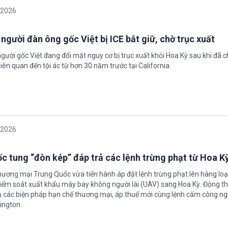
/2026
 người đàn ông gốc Việt bị ICE bắt giữ, chờ trục xuất
gười gốc Việt đang đối mặt nguy cơ bị trục xuất khỏi Hoa Kỳ sau khi đã 
iên quan đến tội ác từ hơn 30 năm trước tại California.
/2026
c tung “đòn kép” đáp trả các lệnh trừng phạt từ Hoa K
hương mại Trung Quốc vừa tiến hành áp đặt lệnh trừng phạt lên hàng loạ
 kiểm soát xuất khẩu máy bay không người lái (UAV) sang Hoa Kỳ. Động th
 các biện pháp hạn chế thương mại, áp thuế mới cùng lệnh cấm công n
ington.