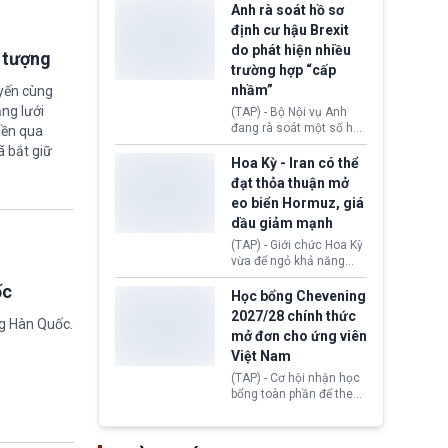
Zealand đang mở ra
Anh rà soát hồ sơ
da Silva đang leo thang
thêm cơ hội cho nhiều
định cư hậu Brexit
gay gắt.
người muốn định cư. Từ
do phát hiện nhiều
i tượng
nay, người mắc viêm
trường hợp “cấp
gan B hoặc viêm gan C
sẽ không còn bị mặc
nhầm”
uyến cùng
định không đáp ứng tiêu
ng lưới
(TAP) - Bộ Nội vụ Anh
chuẩn sức khỏe chỉ vì
đang rà soát một số hồ
iền qua
chi phí điều trị khi nộp hồ
sơ thuộc Chương trình
ã bắt giữ
sơ xin visa cư trú.
Định cư EU (EU
Hoa Kỳ - Iran có thể
Settlement Scheme -
đạt thỏa thuận mở
EUSS) sau khi xác định
eo biển Hormuz, giá
có trường hợp được cấp
dầu giảm mạnh
quy chế cư trú hậu
Brexit “do nhầm lẫn”.
(TAP) - Giới chức Hoa Kỳ
Động thái này làm dấy
vừa để ngỏ khả năng
lên lo ngại về việc thực
sớm đạt thỏa thuận với
ốc
thi Thỏa thuận Rút khỏi
Iran nhằm mở lại eo biển
Học bổng Chevening
Liên minh châu Âu
Hormuz, mở đường cho
2027/28 chính thức
(Withdrawal
ng Hàn Quốc.
việc khôi phục hoạt
mở đơn cho ứng viên
Agreement).
động hàng hải. Những
Việt Nam
tín hiệu ngoại giao tích
cực này lập tức tác động
(TAP) - Cơ hội nhận học
đến thị trường năng
bổng toàn phần để theo
lượng, kéo giá dầu thế
học chương trình thạc sĩ
giới lùi sâu xuống dưới
tại Vương quốc Anh đã
mức 80 USD/thùng.
chính thức quay trở lại.