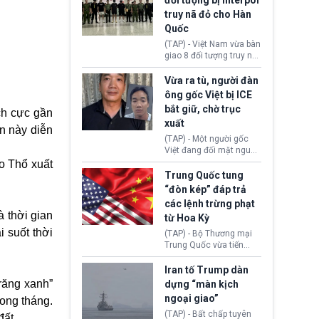
đối tượng bị Interpol
mô lớn, hai tổ chức tội
truy nã đỏ cho Hàn
phạm xuyên quốc gia đã
Quốc
dựng lên mạng lưới hoạt
động tại Việt Nam và
(TAP) - Việt Nam vừa bàn
Lào, lôi kéo hàng nghìn
giao 8 đối tượng truy nã
người tham gia, luân
đỏ Interpol cho lực lượng
chuyển dòng tiền qua
chức năng Hàn Quốc.
Vừa ra tù, người đàn
nhiều lớp tài khoản. Sau
Nhóm này bị xác định
ông gốc Việt bị ICE
hơn 2 tuần phối hợp truy
lừa đảo 619 nạn nhân,
bắt giữ, chờ trục
xét, lực lượng chức năng
ch cực gần
chiếm đoạt hơn 17,7 tỷ
hai nước đã bắt giữ 171
xuất
KRW.
ăn này diễn
đối tượng.
(TAP) - Một người gốc
Việt đang đối mặt nguy
cơ bị trục xuất khỏi Hoa
ao Thổ xuất
Kỳ sau khi đã chấp hành
Trung Quốc tung
xong bản án liên quan
“đòn kép” đáp trả
đến tội ác từ hơn 30
các lệnh trừng phạt
năm trước tại California.
 thời gian
từ Hoa Kỳ
 suốt thời
(TAP) - Bộ Thương mại
Trung Quốc vừa tiến
hành áp đặt lệnh trừng
phạt lên hàng loạt thực
Iran tố Trump dàn
thể và siết chặt kiểm
trăng xanh”
dựng “màn kịch
soát xuất khẩu máy bay
ngoại giao”
rong tháng.
không người lái (UAV)
sang Hoa Kỳ. Động thái
(TAP) - Bất chấp tuyên
đất.