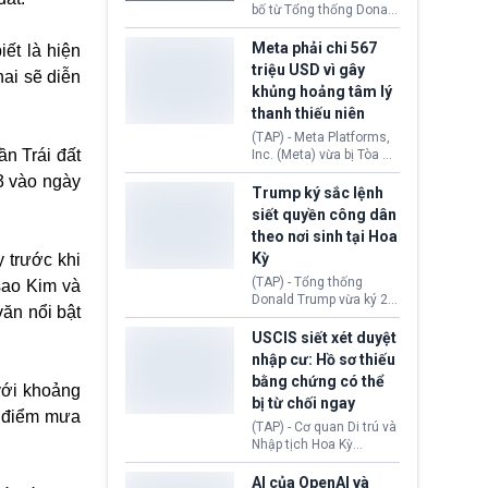
này nhằm đáp trả các
bố từ Tổng thống Donald
biện pháp hạn chế
Trump về tiến trình đàm
thương mại, áp thuế mới
phán hòa bình, Iran
Meta phải chi 567
ết là hiện
cùng lệnh cấm công
khẳng định chưa có bất
triệu USD vì gây
hai sẽ diễn
nghệ gần đây từ phía
kỳ thỏa thuận nào.
khủng hoảng tâm lý
Washington.
Tehran cho rằng, Hoa Kỳ
thanh thiếu niên
chỉ đang dàn dựng “màn
kịch ngoại giao” để xoa
(TAP) - Meta Platforms,
dịu căng thẳng.
ần Trái đất
Inc. (Meta) vừa bị Tòa án
bang New Mexico yêu
 3 vào ngày
cầu đóng góp 567 triệu
Trump ký sắc lệnh
USD vào một quỹ khắc
siết quyền công dân
phục hậu quả. Quyết
theo nơi sinh tại Hoa
định này diễn ra sau khi
Kỳ
 trước khi
toà xác định, những nền
tảng mạng xã hội
(TAP) - Tổng thống
sao Kim và
(Facebook, Instagram)
Donald Trump vừa ký 2
văn
nổi bật
thuộc công ty gây ra
sắc lệnh hành pháp mới
cuộc khủng hoảng sức
nhằm siết chặt chính
USCIS siết xét duyệt
khỏe tâm thần ở thanh
sách quyền công dân
nhập cư: Hồ sơ thiếu
thiếu niên.
theo nơi sinh. Động thái
bằng chứng có thể
diễn ra sau khi Tòa án
với khoảng
bị từ chối ngay
Tối cao Hoa Kỳ
h điểm mưa
(SCOTUS) hôm 30/7
(TAP) - Cơ quan Di trú và
tuyên bố bác bỏ, ngăn
Nhập tịch Hoa Kỳ
chính quyền thực hiện
(USCIS) vừa thay đổi quy
chính sách này.
trình xét duyệt hồ sơ
AI của OpenAI và