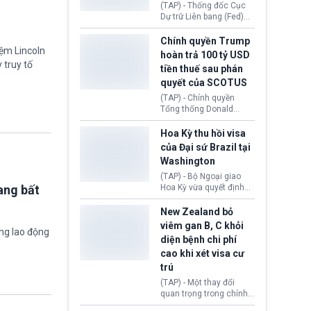
này bị cáo buộc có nhiều
(TAP) - Thống đốc Cục
sai sót nghiêm trọng, vi
Dự trữ Liên bang (Fed)
phạm quy định về an
Lisa Cook nói sẽ ủng hộ
toàn y tế.
tăng lãi suất nếu lạm
Chính quyền Trump
iệm Lincoln
phát ở Hoa Kỳ không tiếp
hoàn trả 100 tỷ USD
tục giảm trong thời gian
 truy tố
tiền thuế sau phán
tới.
quyết của SCOTUS
(TAP) - Chính quyền
Tổng thống Donald
Trump đã hoàn trả
khoảng 100 tỷ USD thuế
Hoa Kỳ thu hồi visa
quan từng thu theo Đạo
của Đại sứ Brazil tại
luật Quyền hạn Kinh tế
Washington
Khẩn cấp Quốc tế
(IEEPA). Động thái này
(TAP) - Bộ Ngoại giao
diễn ra sau phán quyết
ang bất
Hoa Kỳ vừa quyết định
hồi tháng 2 bởi Tòa án
thu hồi thị thực (visa)
Tối cao Hoa Kỳ
của bà Maria Luiza
New Zealand bỏ
(SCOTUS) khi tuyên bố,
Ribeiro Viotti - Đại sứ
viêm gan B, C khỏi
ờng lao động
việc áp thuế diện rộng là
Brazil tại Washington.
diện bệnh chi phí
hoàn toàn bất hợp pháp.
Động thái trên diễn ra
cao khi xét visa cư
trong bối cảnh tranh
chấp ngoại giao giữa
trú
chính quyền Tổng thống
(TAP) - Một thay đổi
Donald Trump và chính
quan trọng trong chính
phủ cánh tả Tổng thống
sách nhập cư của New
Brazil Luiz Inácio Lula