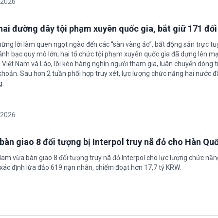
/2026
 hai đường dây tội phạm xuyên quốc gia, bắt giữ 171 đố
hững lời làm quen ngọt ngào đến các “sàn vàng ảo”, bất động sản trực t
nh bạc quy mô lớn, hai tổ chức tội phạm xuyên quốc gia đã dựng lên mạ
 Việt Nam và Lào, lôi kéo hàng nghìn người tham gia, luân chuyển dòng t
 khoản. Sau hơn 2 tuần phối hợp truy xét, lực lượng chức năng hai nước đ
g.
/2026
bàn giao 8 đối tượng bị Interpol truy nã đỏ cho Hàn Qu
 Nam vừa bàn giao 8 đối tượng truy nã đỏ Interpol cho lực lượng chức nă
xác định lừa đảo 619 nạn nhân, chiếm đoạt hơn 17,7 tỷ KRW.