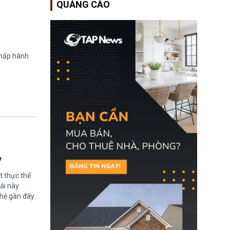
QUẢNG CÁO
Học bổng Chevening
2027/28 của Chính phủ
Anh vừa mở cổng ứng
tuyển dành riêng ứng
viên Việt Nam, hỗ trợ
toàn bộ chi phí học tập
cùng nhiều quyền lợi
chấp hành
trong suốt một năm
học.
ỳ
t thực thể
ái này
ghệ gần đây