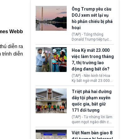
Ông Trump yêu cầu
DOJ xem xét lại vụ
hồ phản chiếu bị phá
hoại
ames Webb
(TAP) - Tổng thống
Donald Trump tiếp tục
cho rằng, hồ phản chiếu
thú diễn ra
trước Đài tưởng niệm
Hoa Kỳ mất 23.000
trình diễn
Lincoln bị phá hoại. Lãnh
việc làm trong tháng
đạo Nhà Trắng yêu cầu
7, thị trường lao
Bộ Tư pháp (DOJ) xem
động đang bất ổn?
xét lại quyết định hủy
truy tố những cá nhân bị
(TAP) - Nền kinh tế Hoa
nghi ngờ làm hư hại
Kỳ bất ngờ mất 23.000
công trình.
việc làm vào tháng 7,
cho thấy thị trường lao
Triệt phá hai đường
động có dấu hiệu suy
dây tội phạm xuyên
yếu sau thời gian duy trì
quốc gia, bắt giữ
tương đối ổn định suốt
171 đối tượng
nửa năm 2026.
(TAP) - Từ những lời làm
quen ngọt ngào đến các
“sàn vàng ảo”, bất động
sản trực tuyến cùng
Việt Nam bàn giao 8
đường dây đánh bạc quy