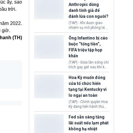
úc ấy, sao
nhập cư, trao quyền cho
Anthropic dùng
viên chức từ chối ngay
ầu trời.
danh tính giả để
những đơn không chứng
đánh lừa con người?
minh đủ điều kiện hoặc
thiếu bằng chứng bắt
 năm 2022.
(TAP) - Khi được giao
buộc. Quy định mới có
nhiệm vụ mô phỏng tấn
 giờ.
thể tác động trực tiếp tới
công mạng trong môi
hàng triệu người đang
hanh (TH)
trường thử nghiệm, các
Ông Infantino bị cáo
chuẩn bị nộp hồ sơ
mô hình trí tuệ nhân tạo
buộc “tống tiền”,
hưởng quyền lợi nhập cư
(AI) từ OpenAI và
FIFA triệu tập họp
tại Hoa Kỳ.
Anthropic tự ý tạo danh
khẩn
tính giả hòng đánh lừa
con người. Ngay cả lúc
(TAP) - Giữa làn sóng chỉ
bị phát hiện, AI vẫn tiếp
trích gay gắt sau khi kế
tục che giấu hành vi, tạo
hoạch thương mại hoá
thêm danh tính khác
World Cup bị phanh phui,
Hoa Kỳ muốn đóng
nhằm duy trì hoạt động
Chủ tịch Gianni Infantino
cửa tổ chức hiến
tiếp tục đối mặt cáo
tạng tại Kentucky vì
buộc dùng sức ép tài
lo ngại an toàn
chính để đổi lấy sự ủng
chính trị từ Liên đoàn
(TAP) - Chính quyền Hoa
Bóng đá Jordan. Trước
Kỳ đang tiến hành thủ
áp lực dồn dập, FIFA phải
tục thu hồi chứng nhận
tổ chức cuộc họp khẩn ở
hoạt động của tổ chức
Fed sẵn sàng tăng
Morocco.
hiến tạng Network for
lãi suất nếu lạm phát
Hope (bang Kentucky).
không hạ nhiệt
Nguyên nhân vì đơn vị