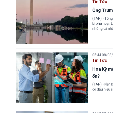
Tin Tức
Ông Trump
(TAP) - Tổng
bị phá hoại.
những cá nhâ
05:44 08/08
Tin Tức
Hoa Kỳ mấ
ổn?
(TAP) - Nền k
có dấu hiệu s