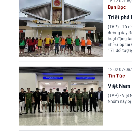
16:12 07/08
Bạn Đọc
Triệt phá
(TAP) - Từ n
đường dây đá
hoạt động tại
nhiều lớp tài
171 đối tượn
12:02 07/08
Tin Tức
Việt Nam 
(TAP) - Việt
Nhóm này bị 