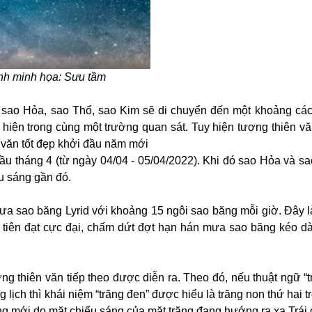
nh minh họa: Sưu tầm
: sao Hỏa, sao Thổ, sao Kim sẽ di chuyển đến một khoảng cá
 hiện trong cùng một trường quan sát. Tuy hiện tượng thiên v
 văn tốt đẹp khởi đầu năm mới
ầu tháng 4 (từ ngày 04/04 - 05/04/2022). Khi đó sao Hỏa và s
u sáng gần đó.
ưa sao băng Lyrid với khoảng 15 ngôi sao băng mỗi giờ. Đây là
iên đạt cực đại, chấm dứt đợt hạn hán mưa sao băng kéo dài
ợng thiên văn tiếp theo được diễn ra. Theo đó, nếu thuật ngữ “
 lịch thì khái niệm “trăng đen” được hiểu là trăng non thứ hai t
ăng mới do mặt chiếu sáng của mặt trăng đang hướng ra xa Trái 