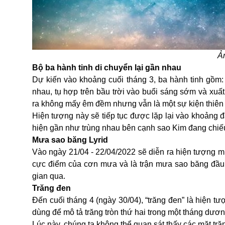
Ả
Bộ ba hành tinh di chuyển lại gần nhau
Dự kiến vào khoảng cuối tháng 3, ba hành tinh gồm
nhau, tụ hợp trên bầu trời vào buổi sáng sớm và xuất
ra không mấy êm đềm nhưng vẫn là một sự kiện thiên
Hiện tượng này sẽ tiếp tục được lặp lại vào khoảng đ
hiện gần như trùng nhau bên cạnh sao Kim đang chiế
Mưa sao băng Lyrid
Vào ngày 21/04 - 22/04/2022 sẽ diễn ra hiện tượng m
cực điểm của cơn mưa và là trận mưa sao băng đầu t
gian qua.
Trăng đen
Đến cuối tháng 4 (ngày 30/04), “trăng đen” là hiện tư
dùng để mô tả trăng tròn thứ hai trong một tháng dương
Lúc này, chúng ta không thể quan sát thấy các mặt tr