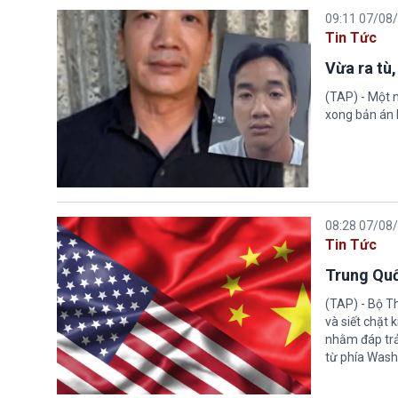
09:11 07/08
Tin Tức
Vừa ra tù,
(TAP) - Một n
xong bản án l
08:28 07/08
Tin Tức
Trung Quố
(TAP) - Bộ T
và siết chặt
nhằm đáp trả
từ phía Wash