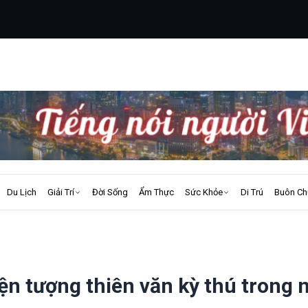
Du Lịch
Giải Trí
Đời Sống
Ẩm Thực
Sức Khỏe
Di Trú
Buôn Ch
n tượng thiên văn kỳ thú trong