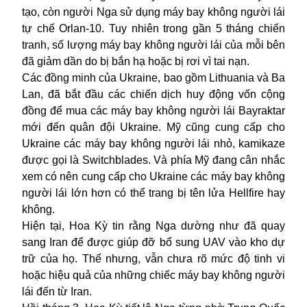
tạo, còn người Nga sử dụng máy bay không người lái
tự chế Orlan-10. Tuy nhiên trong gần 5 tháng chiến
tranh, số lượng máy bay không người lái của mỗi bên
đã giảm dần do bị bắn hạ hoặc bị rơi vì tai nạn.
Các đồng minh của Ukraine, bao gồm Lithuania và Ba
Lan, đã bắt đầu các chiến dịch huy động vốn cộng
đồng để mua các máy bay không người lái Bayraktar
mới đến quân đội
Ukraine
. Mỹ
cũng
cung cấp cho
Ukraine các máy bay không người lái nhỏ, kamikaze
được gọi là Switchblades. Và
phía Mỹ
đang cân nhắc
xem có nên cung cấp cho Ukraine các máy bay không
người lái lớn hơn có thể trang bị tên lửa Hellfire hay
không.
Hiện tại, Hoa Kỳ tin rằng
Nga
dường như đã quay
sang Iran để được
giúp đỡ
bổ sung UAV vào kho dự
trữ của họ. Thế
nhưng
, vẫn chưa rõ mức độ tinh vi
hoặc hiệu quả của những chiếc máy bay không người
lái đến từ Iran.