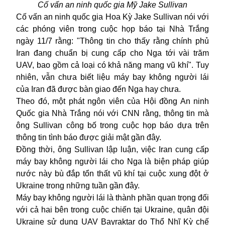
Cố vấn an ninh quốc gia Mỹ Jake Sullivan
Cố vấn an ninh quốc gia Hoa Kỳ Jake Sullivan nói với
các phóng viên trong cuộc họp báo tại Nhà Trắng
ngày 11/7 rằng: "Thông tin cho thấy rằng chính phủ
Iran đang chuẩn bị cung cấp cho Nga tới vài trăm
UAV, bao gồm cả loại có khả năng mang vũ khí". Tuy
nhiên, vẫn chưa biết liệu máy bay không người lái
của Iran đã được bàn
giao đến Nga hay chưa
.
Theo
đó, m
ột phát ngôn viên của Hội đồng An ninh
Quốc gia Nhà Trắng nói với CNN rằng, thông tin mà
ông Sullivan công bố trong cuộc họp báo dựa trên
thông tin tình báo được giải mật gần đây.
Đồng
thời,
ông Sullivan lập luận, việc Iran cung cấp
máy bay không người lái cho Nga là biện pháp giúp
nước này bù đắp t
ổ
n thất vũ khí tại cuộc xung đột ở
Ukraine trong những tuần gần đây.
Máy bay không người lái là thành phần quan trọng đối
với cả hai bên trong cuộc chiến tại Ukraine, quân đội
Ukraine sử dụng UAV Bayraktar do Thổ Nhĩ Kỳ chế