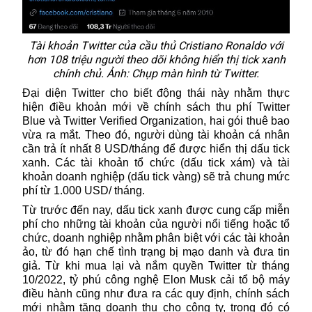
Tài khoản Twitter của cầu thủ Cristiano Ronaldo với
hơn 108 triệu người theo dõi không hiển thị tick xanh
chính chủ. Ảnh: Chụp màn hình từ Twitter.
Đại diện Twitter cho biết động thái này nhằm thực
hiện điều khoản mới về chính sách thu phí Twitter
Blue và Twitter Verified Organization, hai gói thuê bao
vừa ra mắt. Theo đó, người dùng tài khoản cá nhân
cần trả ít nhất 8 USD/tháng để được hiển thị dấu tick
xanh. Các tài khoản tổ chức (dấu tick xám) và tài
khoản doanh nghiệp (dấu tick vàng) sẽ trả chung mức
phí từ 1.000 USD/ tháng.
Từ trước đến nay, dấu tick xanh được cung cấp miễn
phí cho những tài khoản của người nổi tiếng hoặc tổ
chức, doanh nghiệp nhằm phân biệt với các tài khoản
ảo, từ đó hạn chế tình trạng bị mạo danh và đưa tin
giả. Từ khi mua lại và nắm quyền Twitter từ tháng
10/2022, tỷ phú công nghệ
Elon Musk
cải tổ bộ máy
điều hành cũng như đưa ra các quy định, chính sách
mới nhằm tăng doanh thu cho công ty, trong đó có