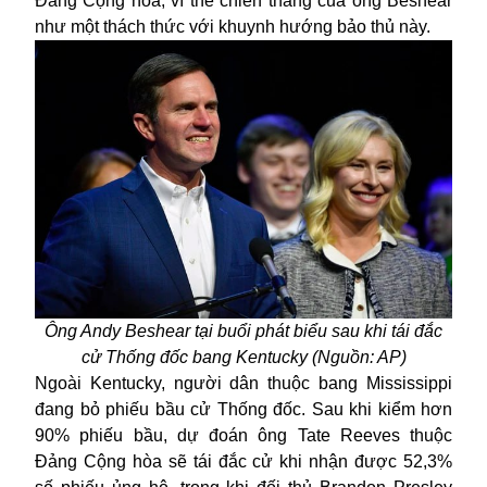
Đảng Cộng hòa, vì thế chiến thắng của ông Beshear
như một thách thức với khuynh hướng bảo thủ này.
Ông Andy Beshear tại buổi phát biểu sau khi tái đắc
cử Thống đốc bang Kentucky (Nguồn: AP)
Ngoài Kentucky, người dân thuộc bang Mississippi
đang bỏ phiếu bầu cử Thống đốc. Sau khi kiểm hơn
90% phiếu bầu, dự đoán ông Tate Reeves thuộc
Đảng Cộng hòa sẽ tái đắc cử khi nhận được 52,3%