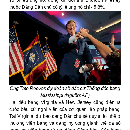
số phiếu ủng hộ, trong khi đối thủ Brandon Presley
thuộc Đảng Dân chủ có tỷ lệ ủng hộ chỉ 45,8%.
Ông Tate Reeves dự đoán sẽ đắc cử Thống đốc bang
Mississippi (Nguồn: AP)
Hai tiểu bang Virginia và New Jersey cũng diễn ra
cuộc bầu cử nghị viên của cơ quan lập pháp bang.
Tại Virginia, dự báo đảng Dân chủ sẽ duy trì lợi thế ở
thượng viện bang và đang hy vọng giành thế đa số