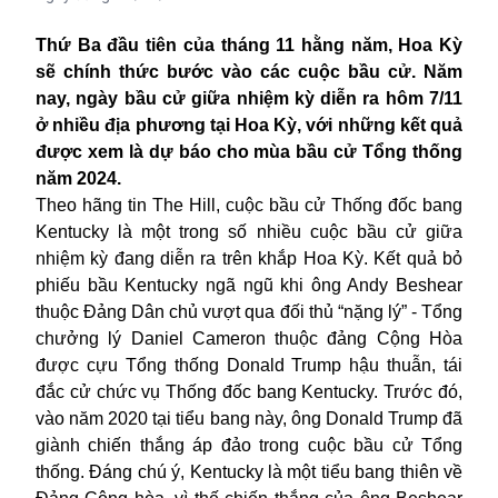
Thứ Ba đầu tiên của tháng 11 hằng năm, Hoa Kỳ
sẽ chính thức bước vào các cuộc bầu cử. Năm
nay, ngày bầu cử giữa nhiệm kỳ diễn ra hôm 7/11
ở nhiều địa phương tại Hoa Kỳ, với những kết quả
được xem là dự báo cho mùa bầu cử Tổng thống
năm 2024.
Theo hãng tin The Hill, cuộc bầu cử Thống đốc bang
Kentucky là một trong số nhiều cuộc bầu cử giữa
nhiệm kỳ đang diễn ra trên khắp Hoa Kỳ. Kết quả bỏ
phiếu bầu Kentucky ngã ngũ khi ông Andy Beshear
thuộc Đảng Dân chủ vượt qua đối thủ “nặng lý” - Tổng
chưởng lý Daniel Cameron thuộc đảng Cộng Hòa
được cựu Tổng thống Donald Trump hậu thuẫn, tái
đắc cử chức vụ Thống đốc bang Kentucky. Trước đó,
vào năm 2020 tại tiểu bang này, ông Donald Trump đã
giành chiến thắng áp đảo trong cuộc bầu cử Tổng
thống. Đáng chú ý, Kentucky là một tiểu bang thiên về