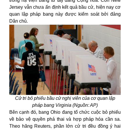
trong hạ viện bang từ tay đảng Cộng hòa. Còn New
Jersey vẫn chưa ấn định kết quả bầu cử, hiện nay cơ
quan lập pháp bang này được kiểm soát bởi đảng
Dân chủ.
Cử tri bỏ phiếu bầu cử nghị viên của cơ quan lập
pháp bang Virginia (Nguồn: AP)
Bên cạnh đó, bang Ohio đang tổ chức cuộc bỏ phiếu
về bảo vệ quyền phá thai và hợp pháp hóa cần sa.
Theo hãng Reuters, phần lớn cử tri đều đồng ý hai