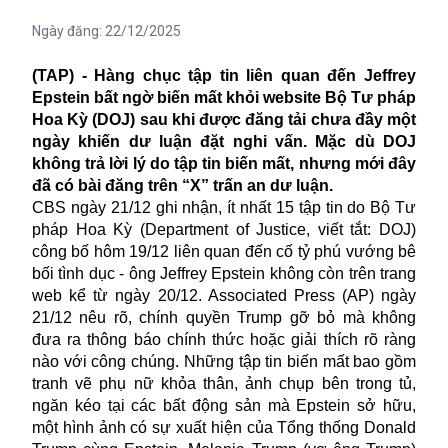
Ngày đăng:
22/12/2025
(TAP) - Hàng chục tập tin liên quan đến Jeffrey
Epstein bất ngờ biến mất khỏi website Bộ Tư pháp
Hoa Kỳ (DOJ) sau khi được đăng tải chưa đầy một
ngày khiến dư luận đặt nghi vấn. Mặc dù DOJ
không trả lời lý do tập tin biến mất, nhưng mới đây
đã có bài đăng trên “X” trấn an dư luận.
CBS ngày 21/12 ghi nhận, ít nhất 15 tập tin do Bộ Tư
pháp Hoa Kỳ (Department of Justice, viết tắt: DOJ)
công bố hôm 19/12 liên quan đến cố tỷ phú vướng bê
bối tình dục - ông Jeffrey Epstein không còn trên trang
web kể từ ngày 20/12. Associated Press (AP) ngày
21/12 nêu rõ, chính quyền Trump gỡ bỏ mà không
đưa ra thông báo chính thức hoặc giải thích rõ ràng
nào với công chúng. Những tập tin biến mất bao gồm
tranh vẽ phụ nữ khỏa thân, ảnh chụp bên trong tủ,
ngăn kéo tại các bất động sản mà Epstein sở hữu,
một hình ảnh có sự xuất hiện của Tổng thống Donald