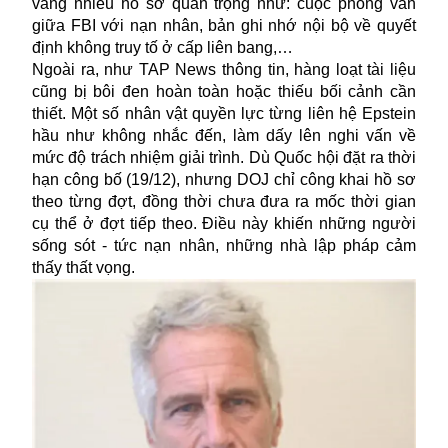
vắng nhiều hồ sơ quan trọng như: cuộc phỏng vấn
giữa FBI với nạn nhân, bản ghi nhớ nội bộ về quyết
định không truy tố ở cấp liên bang,…
Ngoài ra, như TAP News thông tin, hàng loạt tài liệu
cũng bị bôi đen hoàn toàn hoặc thiếu bối cảnh cần
thiết. Một số nhân vật quyền lực từng liên hệ Epstein
hầu như không nhắc đến, làm dấy lên nghi vấn về
mức độ trách nhiệm giải trình. Dù Quốc hội đặt ra thời
hạn công bố (19/12), nhưng DOJ chỉ công khai hồ sơ
theo từng đợt, đồng thời chưa đưa ra mốc thời gian
cụ thể ở đợt tiếp theo. Điều này khiến những người
sống sót - tức nạn nhân, những nhà lập pháp cảm
thấy thất vọng.