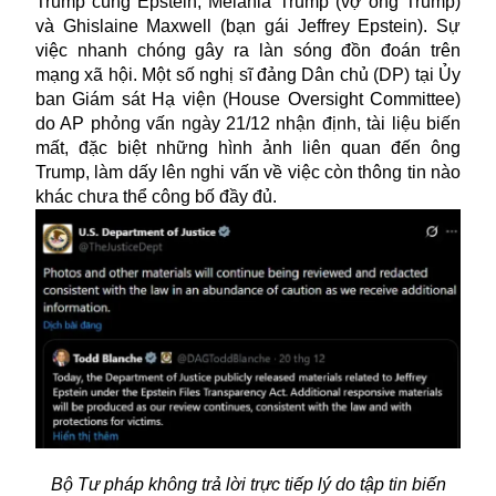
Trump cùng Epstein, Melania Trump (vợ ông Trump)
và Ghislaine Maxwell (bạn gái Jeffrey Epstein). Sự
việc nhanh chóng gây ra làn sóng đồn đoán trên
mạng xã hội. Một số nghị sĩ đảng Dân chủ (DP) tại Ủy
ban Giám sát Hạ viện (House Oversight Committee)
do AP phỏng vấn ngày 21/12 nhận định, tài liệu biến
mất, đặc biệt những hình ảnh liên quan đến ông
Trump, làm dấy lên nghi vấn về việc còn thông tin nào
khác chưa thể công bố đầy đủ.
Bộ Tư pháp không trả lời trực tiếp lý do tập tin biến