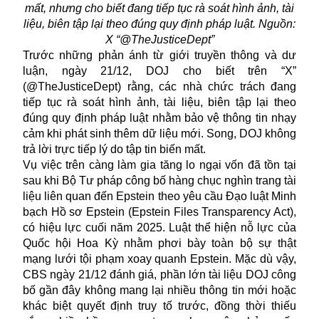
mất, nhưng cho biết đang tiếp tục rà soát hình ảnh, tài
liệu, biên tập lại theo đúng quy định pháp luật. Nguồn:
X “@TheJusticeDept”
Trước những phản ánh từ giới truyền thông và dư
luận, ngày 21/12, DOJ cho biết trên “X”
(@TheJusticeDept) rằng, các nhà chức trách đang
tiếp tục rà soát hình ảnh, tài liệu, biên tập lại theo
đúng quy định pháp luật nhằm bảo vệ thông tin nhạy
cảm khi phát sinh thêm dữ liệu mới. Song, DOJ không
trả lời trực tiếp lý do tập tin biến mất.
Vụ việc trên càng làm gia tăng lo ngại vốn đã tồn tại
sau khi Bộ Tư pháp công bố hàng chục nghìn trang tài
liệu liên quan đến
Epstein
theo yêu cầu Đạo luật Minh
bạch Hồ sơ Epstein (Epstein Files Transparency Act),
có hiệu lực cuối năm 2025. Luật thể hiện nỗ lực của
Quốc hội Hoa Kỳ nhằm phơi bày toàn bộ sự thật
mạng lưới tội phạm xoay quanh Epstein. Mặc dù vậy,
CBS ngày 21/12 đánh giá, phần lớn tài liệu DOJ công
bố gần đây không mang lại nhiều thông tin mới hoặc
khác biệt quyết định truy tố trước, đồng thời thiếu