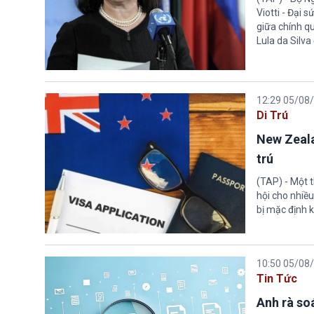
Viotti - Đại 
giữa chính q
Lula da Silva
12:29 05/08
Di Trú
New Zeala
trú
(TAP) - Một 
hội cho nhiề
bị mặc định k
10:50 05/08
Tin Tức
Anh rà soá