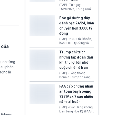
đến ổ dịch Salmonella
(TAP) - Từ ngày
khiến ít nhất 110 người
15/9/2026, Trung Quốc
mắc bệnh tại bang
áp dụng quy định mới về
Minnesota.
quản lý xuất nhập cảnh.
Bóc gỡ đường dây
Một hành vi vi phạm giấy
đánh bạc 24/24, luân
tờ, xuất nhập cảnh trái
chuyển hơn 3.000 tỷ
phép hay liên quan kiểm
đồng
soát công nghệ có thể
khiến công dân Trung
(TAP) - 2.003 tài khoản,
Quốc đối mặt lệnh cấm
hơn 3.000 tỷ đồng và
 của
xuất cảnh kéo dài tới 3
một đường dây đánh
năm. Trong khi đó, người
bạc xuyên quốc gia vận
Trump chỉ trích
nước ngoài sử dụng giấy
hành 24/24 giờ vừa bị
những tập đoàn dầu
tờ giả có nguy cơ bị từ
Công an TP. Hải Phòng
quan từng
khí thu lợi lớn nhờ
chối nhập cảnh hoặc
(Việt Nam) bóc gỡ.
cấm vào Trung Quốc tới
 sau phán
cuộc chiến ở Iran
5 năm.
rộng là
(TAP) - Tổng thống
Donald Trump tin rằng, 2
tập đoàn dầu khí
ExxonMobil và Chevron
FAA cấp chứng nhận
đã thu về lợi nhuận quá
an toàn bay Boeing
lớn nhờ giá dầu tăng
737 Max 7 sau nhiều
mạnh suốt thời gian Hoa
năm trì hoãn
Kỳ xảy ra xung đột ở
Iran. Trên cơ sở đó, lãnh
(TAP) - Cục Hàng không
đạo Nhà Trắng kêu gọi
Liên bang Hoa Kỳ (FAA)
 Ribeiro
các doanh nghiệp cần