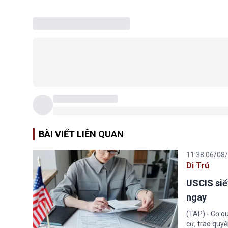
BÀI VIẾT LIÊN QUAN
11:38 06/08
Di Trú
USCIS siế
ngay
(TAP) - Cơ qu
cư, trao quy