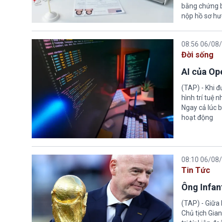
bằng chứng bắ
nộp hồ sơ hư
08:56 06/08
Đời sống
AI của Op
(TAP) - Khi 
hình trí tuệ 
Ngay cả lúc b
hoạt động
08:10 06/08
Tin Tức
Ông Infant
(TAP) - Giữa 
Chủ tịch Gian