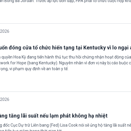
oàn Bóng đá Jordan. Trước áp lực dồn dập, FIFA phải tổ chức cuộc họp kh
/2026
ốn đóng cửa tổ chức hiến tạng tại Kentucky vì lo ngại 
h quyền Hoa Kỳ đang tiến hành thủ tục thu hồi chứng nhận hoạt động của
twork for Hope (bang Kentucky). Nguyên nhân vì đơn vị này bị cáo buộc c
ọng, vi phạm quy định về an toàn y tế.
/2026
àng tăng lãi suất nếu lạm phát không hạ nhiệt
 đốc Cục Dự trữ Liên bang (Fed) Lisa Cook nói sẽ ủng hộ tăng lãi suất n