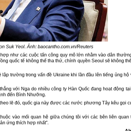
n Suk Yeol. Ảnh: baocantho.com.vn/Reuters
hợp như các cuộc tấn công quy mô lớn nhằm vào dân thường
ồng quốc tế không thể tha thứ, chính quyền Seoul sẽ không thể
ập trường trong vấn đề Ukraine khi lần đầu lên tiếng ủng hộ 
thẳng với Nga do nhiều công ty Hàn Quốc đang hoạt động tạ
định đến Bình Nhưỡng.
 theo lẽ đó, quốc gia này được các nước phương Tây kêu gọi c
thuộc vào mối quan hệ giữa chúng tôi với các bên liên quan 
ản ứng thích hợp nhất”.
Al