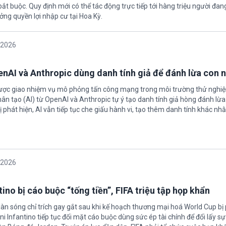
t buộc. Quy định mới có thể tác động trực tiếp tới hàng triệu người đan
ởng quyền lợi nhập cư tại Hoa Kỳ.
/2026
enAI và Anthropic dùng danh tính giả để đánh lừa con 
được giao nhiệm vụ mô phỏng tấn công mạng trong môi trường thử nghi
nhân tạo (AI) từ OpenAI và Anthropic tự ý tạo danh tính giả hòng đánh lừa
ị phát hiện, AI vẫn tiếp tục che giấu hành vi, tạo thêm danh tính khác nh
/2026
ino bị cáo buộc “tống tiền”, FIFA triệu tập họp khẩn
làn sóng chỉ trích gay gắt sau khi kế hoạch thương mại hoá World Cup bị
ni Infantino tiếp tục đối mặt cáo buộc dùng sức ép tài chính để đổi lấy s