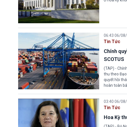
ở Hoa Kỳ khôn
06:43 06/08
Tin Tức
Chính quy
SCOTUS
(TAP) - Chín
thu theo Đạo
quyết hồi thá
hoàn toàn bấ
03:40 06/08
Tin Tức
Hoa Kỳ thu
(TAP) - Bộ Ng