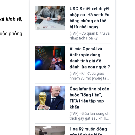
USCIS siết xét duyệt
nhập cư: Hồ sơ thiếu
à kinh tế,
bằng chứng có thể
bị từ chối ngay
cuộc phỏng
(TAP) - Cơ quan Di trú và
Nhập tịch Hoa Kỳ
(USCIS) vừa thay đổi quy
trình xét duyệt hồ sơ
AI của OpenAI và
nhập cư, trao quyền cho
Anthropic dùng
viên chức từ chối ngay
danh tính giả để
những đơn không chứng
đánh lừa con người?
minh đủ điều kiện hoặc
thiếu bằng chứng bắt
(TAP) - Khi được giao
buộc. Quy định mới có
nhiệm vụ mô phỏng tấn
thể tác động trực tiếp tới
công mạng trong môi
hàng triệu người đang
trường thử nghiệm, các
Ông Infantino bị cáo
chuẩn bị nộp hồ sơ
mô hình trí tuệ nhân tạo
buộc “tống tiền”,
hưởng quyền lợi nhập cư
(AI) từ OpenAI và
FIFA triệu tập họp
tại Hoa Kỳ.
Anthropic tự ý tạo danh
khẩn
tính giả hòng đánh lừa
con người. Ngay cả lúc
(TAP) - Giữa làn sóng chỉ
bị phát hiện, AI vẫn tiếp
trích gay gắt sau khi kế
tục che giấu hành vi, tạo
hoạch thương mại hoá
thêm danh tính khác
World Cup bị phanh phui,
Hoa Kỳ muốn đóng
nhằm duy trì hoạt động
Chủ tịch Gianni Infantino