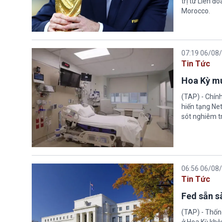
trị từ Liên đ
Morocco.
07:19 06/08
Tin Tức
Hoa Kỳ mu
(TAP) - Chín
hiến tạng Ne
sót nghiêm tr
06:56 06/08
Tin Tức
Fed sẵn s
(TAP) - Thống