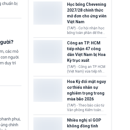
thi Thỏa thuận Rút khỏi
g chuẩn bị
Iran nhằm mở lại eo biển
Học bổng Chevening
Liên minh châu Âu
Hormuz, mở đường cho
2027/28 chính thức
(Withdrawal
việc khôi phục hoạt
mở đơn cho ứng viên
Agreement).
động hàng hải. Những
Việt Nam
tín hiệu ngoại giao tích
cực này lập tức tác động
(TAP) - Cơ hội nhận học
đến thị trường năng
bổng toàn phần để theo
lượng, kéo giá dầu thế
học chương trình thạc sĩ
giới lùi sâu xuống dưới
người?
tại Vương quốc Anh đã
Công an TP. HCM
mức 80 USD/thùng.
chính thức quay trở lại.
tiếp nhận 47 công
ệm, các mô
Học bổng Chevening
dân Việt Nam bị Hoa
2027/28 của Chính phủ
 con người.
Kỳ trục xuất
Anh vừa mở cổng ứng
ằm duy trì
tuyển dành riêng ứng
(TAP) - Công an TP. HCM
viên Việt Nam, hỗ trợ
(Việt Nam) vừa tiếp nhận
toàn bộ chi phí học tập
47 công dân Việt Nam bị
cùng nhiều quyền lợi
Hoa Kỳ trục xuất về
Hoa Kỳ đối mặt nguy
trong suốt một năm
nước. Đây là đợt có số
cơ thiếu nhân sự
học.
lượng lớn nhất từ đầu
nghiêm trọng trong
năm 2026 đến nay, phản
mùa bão 2026
ánh xu hướng gia tăng
các trường hợp trục
(TAP) - Theo báo cáo từ
xuất.
Văn phòng Kiểm toán
Chính phủ (GAO), Cơ
 phanh phui,
quan Quản lý Khẩn cấp
Nhiều nghị sĩ GOP
Liên bang (FEMA) thuộc
ự ủng chính
không đồng tình
Bộ An ninh Nội địa Hoa