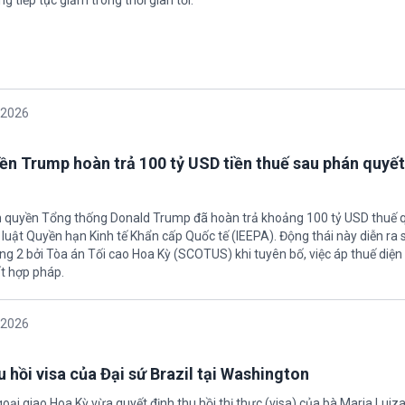
g tiếp tục giảm trong thời gian tới.
/2026
ền Trump hoàn trả 100 tỷ USD tiền thuế sau phán quyết
h quyền Tổng thống Donald Trump đã hoàn trả khoảng 100 tỷ USD thuế 
 luật Quyền hạn Kinh tế Khẩn cấp Quốc tế (IEEPA). Động thái này diễn ra
ng 2 bởi Tòa án Tối cao Hoa Kỳ (SCOTUS) khi tuyên bố, việc áp thuế diện 
t hợp pháp.
/2026
 hồi visa của Đại sứ Brazil tại Washington
oại giao Hoa Kỳ vừa quyết định thu hồi thị thực (visa) của bà Maria Luiza