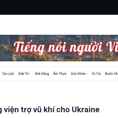
Du Lịch
Giải Trí
Đời Sống
Ẩm Thực
Sức Khỏe
Di Trú
Buôn Ch
viện trợ vũ khí cho Ukraine