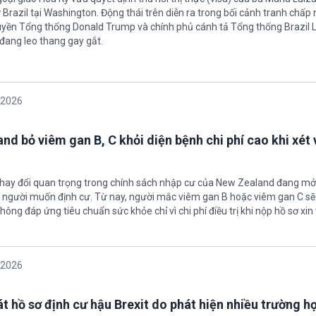
sứ Brazil tại Washington. Động thái trên diễn ra trong bối cảnh tranh chấp
uyền Tổng thống Donald Trump và chính phủ cánh tả Tổng thống Brazil L
 đang leo thang gay gắt.
/2026
nd bỏ viêm gan B, C khỏi diện bệnh chi phí cao khi xét 
thay đổi quan trọng trong chính sách nhập cư của New Zealand đang mở
u người muốn định cư. Từ nay, người mắc viêm gan B hoặc viêm gan C s
hông đáp ứng tiêu chuẩn sức khỏe chỉ vì chi phí điều trị khi nộp hồ sơ xin 
/2026
t hồ sơ định cư hậu Brexit do phát hiện nhiều trường h