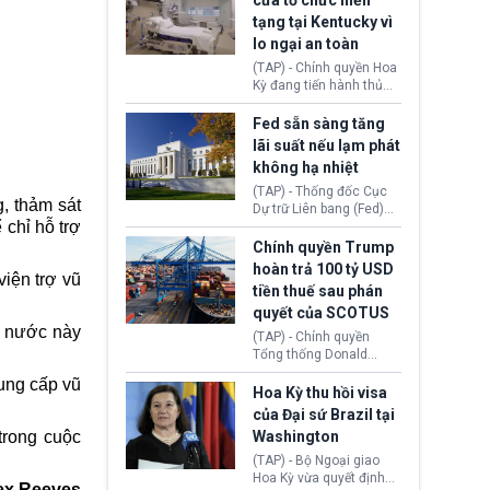
cửa tổ chức hiến
tiếp tục đối mặt cáo
tạng tại Kentucky vì
buộc dùng sức ép tài
lo ngại an toàn
chính để đổi lấy sự ủng
chính trị từ Liên đoàn
(TAP) - Chính quyền Hoa
Bóng đá Jordan. Trước
Kỳ đang tiến hành thủ
áp lực dồn dập, FIFA phải
tục thu hồi chứng nhận
tổ chức cuộc họp khẩn ở
hoạt động của tổ chức
Fed sẵn sàng tăng
Morocco.
hiến tạng Network for
lãi suất nếu lạm phát
Hope (bang Kentucky).
không hạ nhiệt
Nguyên nhân vì đơn vị
này bị cáo buộc có nhiều
(TAP) - Thống đốc Cục
, thảm sát
sai sót nghiêm trọng, vi
Dự trữ Liên bang (Fed)
 chỉ hỗ trợ
phạm quy định về an
Lisa Cook nói sẽ ủng hộ
toàn y tế.
tăng lãi suất nếu lạm
Chính quyền Trump
phát ở Hoa Kỳ không tiếp
hoàn trả 100 tỷ USD
viện trợ vũ
tục giảm trong thời gian
tiền thuế sau phán
tới.
quyết của SCOTUS
i nước này
(TAP) - Chính quyền
Tổng thống Donald
Trump đã hoàn trả
ung cấp vũ
khoảng 100 tỷ USD thuế
Hoa Kỳ thu hồi visa
quan từng thu theo Đạo
của Đại sứ Brazil tại
luật Quyền hạn Kinh tế
trong cuộc
Washington
Khẩn cấp Quốc tế
(IEEPA). Động thái này
(TAP) - Bộ Ngoại giao
diễn ra sau phán quyết
Hoa Kỳ vừa quyết định
ex Reeves