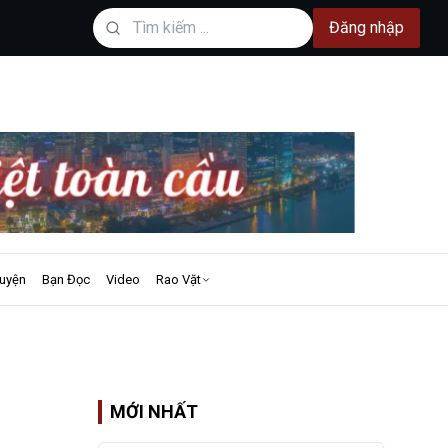
Đăng nhập
uyện
Bạn Đọc
Video
Rao Vặt
MỚI NHẤT