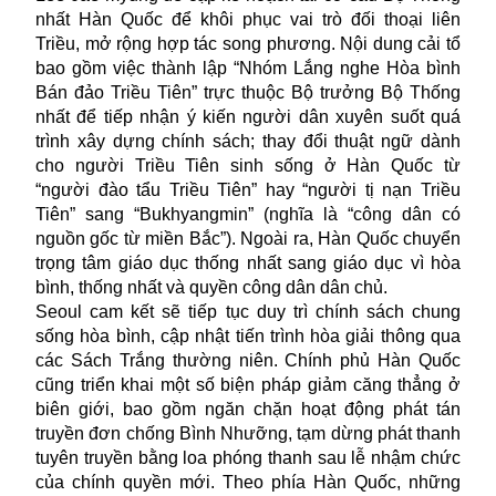
nhất Hàn Quốc để khôi phục vai trò đối thoại liên
Triều, mở rộng hợp tác song phương. Nội dung cải tổ
bao gồm việc thành lập “Nhóm Lắng nghe Hòa bình
Bán đảo Triều Tiên” trực thuộc Bộ trưởng Bộ Thống
nhất để tiếp nhận ý kiến người dân xuyên suốt quá
trình xây dựng chính sách; thay đổi thuật ngữ dành
cho người Triều Tiên sinh sống ở Hàn Quốc từ
“người đào tẩu Triều Tiên” hay “người tị nạn Triều
Tiên” sang “Bukhyangmin” (nghĩa là “công dân có
nguồn gốc từ miền Bắc”). Ngoài ra, Hàn Quốc chuyển
trọng tâm giáo dục thống nhất sang giáo dục vì hòa
bình, thống nhất và quyền công dân dân chủ.
Seoul cam kết sẽ tiếp tục duy trì chính sách chung
sống hòa bình, cập nhật tiến trình hòa giải thông qua
các Sách Trắng thường niên. Chính phủ Hàn Quốc
cũng triển khai một số biện pháp giảm căng thẳng ở
biên giới, bao gồm ngăn chặn hoạt động phát tán
truyền đơn chống Bình Nhưỡng, tạm dừng phát thanh
tuyên truyền bằng loa phóng thanh sau lễ nhậm chức
của chính quyền mới. Theo phía Hàn Quốc, những