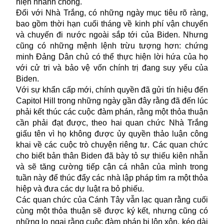
hiện nhanh chóng.
Đối với Nhà Trắng, có những ngày mục tiêu rõ ràng,
bao gồm thời hạn cuối tháng về kinh phí vận chuyển
và chuyến đi nước ngoài sắp tới của Biden. Nhưng
cũng có những mệnh lệnh trừu tượng hơn: chứng
minh Đảng Dân chủ có thể thực hiện lời hứa của họ
với cử tri và bảo vệ vốn chính trị đang suy yếu của
Biden.
Với sự khẩn cấp mới, chính quyền đã gửi tín hiệu đến
Capitol Hill trong những ngày gần đây rằng đã đến lúc
phải kết thúc các cuộc đàm phán, rằng một thỏa thuận
cần phải đạt được, theo hai quan chức Nhà Trắng
giấu tên vì họ không được ủy quyền thảo luận công
khai về các cuộc trò chuyện riêng tư. Các quan chức
cho biết bản thân Biden đã bày tỏ sự thiếu kiên nhẫn
và sẽ tăng cường tiếp cận cá nhân của mình trong
tuần này để thúc đẩy các nhà lập pháp tìm ra một thỏa
hiệp và đưa các dự luật ra bỏ phiếu.
Các quan chức của Cánh Tây vẫn lạc quan rằng cuối
cùng một thỏa thuận sẽ được ký kết, nhưng cũng có
những lo ngại rằng cuộc đàm phán bị lộn xộn, kéo dài