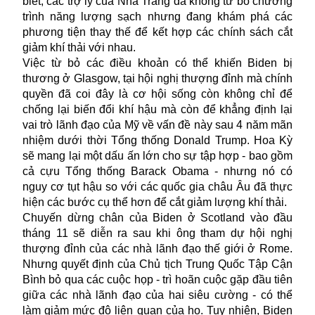
biết, các trợ lý của Nhà Trắng đã không từ bỏ chương
trình năng lượng sạch nhưng đang khám phá các
phương tiện thay thế để kết hợp các chính sách cắt
giảm khí thải với nhau.
Việc từ bỏ các điều khoản có thể khiến Biden bị
thương ở Glasgow, tại hội nghị thượng đỉnh mà chính
quyền đã coi đây là cơ hội sống còn không chỉ để
chống lại biến đổi khí hậu mà còn để khẳng định lại
vai trò lãnh đạo của Mỹ về vấn đề này sau 4 năm mãn
nhiệm dưới thời Tổng thống Donald Trump. Hoa Kỳ
sẽ mang lại một dấu ấn lớn cho sự tập hợp - bao gồm
cả cựu Tổng thống Barack Obama - nhưng nó có
nguy cơ tụt hậu so với các quốc gia châu Âu đã thực
hiện các bước cụ thể hơn để cắt giảm lượng khí thải.
Chuyến dừng chân của Biden ở Scotland vào đầu
tháng 11 sẽ diễn ra sau khi ông tham dự hội nghị
thượng đỉnh của các nhà lãnh đạo thế giới ở Rome.
Nhưng quyết định của Chủ tịch Trung Quốc Tập Cận
Bình bỏ qua các cuộc họp - trì hoãn cuộc gặp đầu tiên
giữa các nhà lãnh đạo của hai siêu cường - có thể
làm giảm mức độ liên quan của họ. Tuy nhiên, Biden