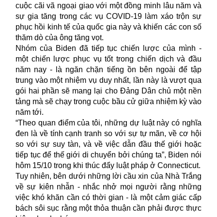
cuộc cãi vã ngoại giao với một đồng minh lâu năm và
sự gia tăng trong các vụ COVID-19 làm xáo trộn sự
phục hồi kinh tế của quốc gia này và khiến các con số
thăm dò của ông tăng vọt.
Nhóm của Biden đã tiếp tục chiến lược của mình -
một chiến lược phục vụ tốt trong chiến dịch và đầu
năm nay - là ngăn chặn tiếng ồn bên ngoài để tập
trung vào một nhiệm vụ duy nhất, lần này là vượt qua
gói hai phần sẽ mang lại cho Đảng Dân chủ một nền
tảng mà sẽ chạy trong cuộc bầu cử giữa nhiệm kỳ vào
năm tới.
“Theo quan điểm của tôi, những dự luật này có nghĩa
đen là về tính cạnh tranh so với sự tự mãn, về cơ hội
so với sự suy tàn, và về việc dẫn đầu thế giới hoặc
tiếp tục để thế giới di chuyển bởi chúng ta”, Biden nói
hôm 15/10 trong khi thúc đẩy luật pháp ở Connecticut.
Tuy nhiên, bên dưới những lời cầu xin của Nhà Trắng
về sự kiên nhẫn - nhắc nhở mọi người rằng những
việc khó khăn cần có thời gian - là một cảm giác cấp
bách sôi sục rằng một thỏa thuận cần phải được thực