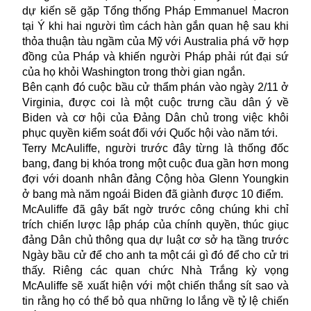
dự kiến
sẽ gặp Tổng thống Pháp Emmanuel Macron
tại Ý khi hai người tìm cách hàn gắn quan hệ sau khi
thỏa thuận tàu ngầm của Mỹ với Australia phá vỡ hợp
đồng của Pháp và khiến người Pháp phải rút đại sứ
của họ khỏi Washington trong thời gian ngắn.
Bên cạnh đó cuộc bầu cử thẩm phán vào ngày 2/11 ở
Virginia, được coi là một cuộc trưng cầu dân ý về
Biden và cơ hội của Đảng Dân chủ trong việc khôi
phục quyền kiểm soát đối với Quốc hội vào năm tới.
Terry McAuliffe, người trước đây từng là thống đốc
bang, đang bị khóa trong một cuộc đua gần hơn mong
đợi với doanh nhân đảng Cộng hòa Glenn Youngkin
ở bang mà năm ngoái Biden đã giành được 10 điểm.
McAuliffe đã gây bất ngờ trước công chúng khi chỉ
trích chiến lược lập pháp của chính quyền, thúc giục
đảng Dân chủ thông qua dự luật cơ sở hạ tầng trước
Ngày bầu cử để cho anh ta một cái gì đó để cho cử tri
thấy. Riêng các quan chức Nhà Trắng kỳ vọng
McAuliffe sẽ xuất hiện với một chiến thắng sít sao và
tin rằng họ có thể bỏ qua những lo lắng về tỷ lệ chiến