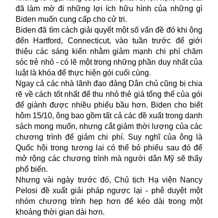
đã làm mờ đi những lợi ích hữu hình của những gì
Biden muốn cung cấp cho cử tri.
Biden đã tìm cách giải quyết một số vấn đề đó khi ông
đến Hartford, Connecticut, vào tuần trước để giới
thiệu các sáng kiến
nhằm giảm mạnh chi phí chăm
sóc trẻ nhỏ - có lẽ một trong những phần duy nhất của
luật là khóa để thực hiện gói cuối cùng.
Ngay cả các nhà lãnh đạo đảng Dân chủ cũng bị chia
rẽ về cách tốt nhất để thu nhỏ thẻ giá tổng thể của gói
để giành được nhiều phiếu bầu hơn. Biden cho biết
hôm 15/10, ông bao gồm tất cả các đề xuất trong danh
sách mong muốn, nhưng cắt giảm thời lượng của các
chương trình để giảm chi phí. Suy nghĩ của ông là
Quốc hội trong tương lai có thể bỏ phiếu sau đó để
mở rộng các chương trình mà người dân Mỹ sẽ thấy
phổ biến.
Nhưng vài ngày trước đó, Chủ tịch Hạ viện Nancy
Pelosi đề xuất giải pháp ngược lại - phê duyệt một
nhóm chương trình hẹp hơn để kéo dài trong một
khoảng thời gian dài hơn.