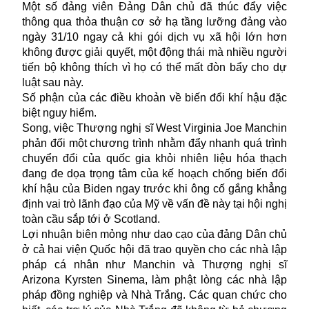
Một số đảng viên Đảng Dân chủ đã thúc đẩy việc
thông qua thỏa thuận cơ sở hạ tầng lưỡng đảng vào
ngày 31/10 ngay cả khi gói dịch vụ xã hội lớn hơn
không được giải quyết, một động thái mà nhiều người
tiến bộ không thích vì họ có thể mất đòn bẩy cho dự
luật sau này.
Số phận của các điều khoản về biến đổi khí hậu đặc
biệt nguy hiểm.
Song, việc Thượng nghị sĩ West Virginia Joe Manchin
phản đối một chương trình nhằm đẩy nhanh quá trình
chuyển đổi của quốc gia khỏi nhiên liệu hóa thạch
đang đe dọa trọng tâm của kế hoạch chống biến đổi
khí hậu của Biden ngay trước khi ông cố gắng khẳng
định vai trò lãnh đạo của Mỹ về vấn đề này tại hội nghị
toàn cầu sắp tới ở Scotland.
Lợi nhuận biên mỏng như dao cạo của đảng Dân chủ
ở cả hai viện Quốc hội đã trao quyền cho các nhà lập
pháp cá nhân như Manchin và Thượng nghị sĩ
Arizona Kyrsten Sinema, làm phật lòng các nhà lập
pháp đồng nghiệp và Nhà Trắng. Các quan chức cho