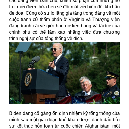
các đảng viên Dân chủ, khiến số phận của những nỗ
lực mới được hứa hẹn sẽ đối mặt với biến đổi khí hậu
đe dọa. Cũng có sự lo lắng gia tăng trong đảng về một
cuộc tranh cử thẩm phán ở Virginia và Thượng viện
đang tranh cãi về giới hạn nợ liên bang và tài trợ của
chính phủ có thể làm xao nhãng việc đưa chương
trình nghị sự của tổng thống về đích.
Biden
đang cố gắng ổn định nhiệm kỳ tổng thống của
mình sau một giai đoạn khó khăn được đánh dấu bởi
sự kết thúc hỗn loạn từ cuộc chiến Afghanistan, một