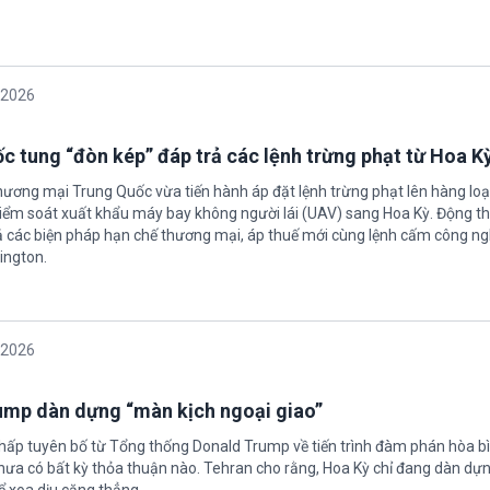
/2026
c tung “đòn kép” đáp trả các lệnh trừng phạt từ Hoa K
hương mại Trung Quốc vừa tiến hành áp đặt lệnh trừng phạt lên hàng loạ
 kiểm soát xuất khẩu máy bay không người lái (UAV) sang Hoa Kỳ. Động th
 các biện pháp hạn chế thương mại, áp thuế mới cùng lệnh cấm công n
ington.
/2026
rump dàn dựng “màn kịch ngoại giao”
chấp tuyên bố từ Tổng thống Donald Trump về tiến trình đàm phán hòa bì
hưa có bất kỳ thỏa thuận nào. Tehran cho rằng, Hoa Kỳ chỉ đang dàn dự