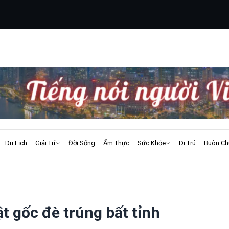
Du Lịch
Giải Trí
Đời Sống
Ẩm Thực
Sức Khỏe
Di Trú
Buôn Ch
t gốc đè trúng bất tỉnh