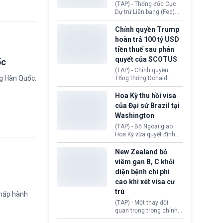
này bị cáo buộc có nhiều
(TAP) - Thống đốc Cục
sai sót nghiêm trọng, vi
Dự trữ Liên bang (Fed)
phạm quy định về an
Lisa Cook nói sẽ ủng hộ
toàn y tế.
tăng lãi suất nếu lạm
Chính quyền Trump
phát ở Hoa Kỳ không tiếp
hoàn trả 100 tỷ USD
tục giảm trong thời gian
tiền thuế sau phán
tới.
quyết của SCOTUS
ốc
(TAP) - Chính quyền
ng Hàn Quốc.
Tổng thống Donald
Trump đã hoàn trả
khoảng 100 tỷ USD thuế
Hoa Kỳ thu hồi visa
quan từng thu theo Đạo
của Đại sứ Brazil tại
luật Quyền hạn Kinh tế
Washington
Khẩn cấp Quốc tế
(IEEPA). Động thái này
(TAP) - Bộ Ngoại giao
diễn ra sau phán quyết
Hoa Kỳ vừa quyết định
hồi tháng 2 bởi Tòa án
thu hồi thị thực (visa)
Tối cao Hoa Kỳ
của bà Maria Luiza
New Zealand bỏ
(SCOTUS) khi tuyên bố,
Ribeiro Viotti - Đại sứ
viêm gan B, C khỏi
việc áp thuế diện rộng là
Brazil tại Washington.
diện bệnh chi phí
hoàn toàn bất hợp pháp.
Động thái trên diễn ra
cao khi xét visa cư
trong bối cảnh tranh
chấp ngoại giao giữa
trú
chấp hành
chính quyền Tổng thống
(TAP) - Một thay đổi
Donald Trump và chính
quan trọng trong chính
phủ cánh tả Tổng thống
sách nhập cư của New
Brazil Luiz Inácio Lula