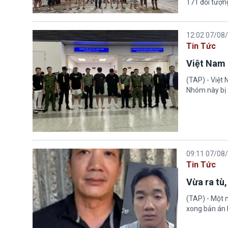
171 đối tượn
12:02 07/08
Tin Tức
Việt Nam 
(TAP) - Việt
Nhóm này bị 
09:11 07/08
Tin Tức
Vừa ra tù,
(TAP) - Một n
xong bản án l