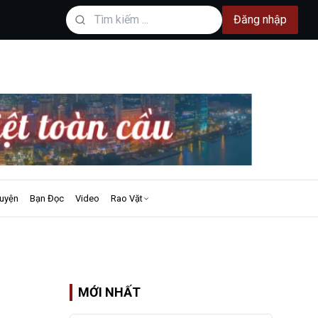
Đăng nhập
uyện
Bạn Đọc
Video
Rao Vặt
MỚI NHẤT