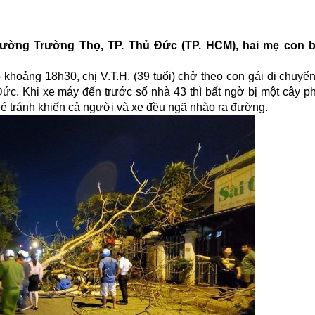
ường Trường Thọ, TP. Thủ Đức (TP. HCM), hai mẹ con b
 khoảng 18h30, chị V.T.H. (39 tuổi) chở theo con gái di chuyể
c. Khi xe máy đến trước số nhà 43 thì bất ngờ bị một cây 
né tránh khiến cả người và xe đều ngã nhào ra đường.