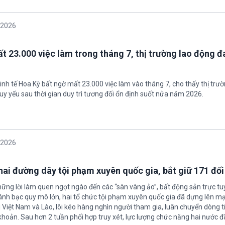
/2026
t 23.000 việc làm trong tháng 7, thị trường lao động đ
inh tế Hoa Kỳ bất ngờ mất 23.000 việc làm vào tháng 7, cho thấy thị trư
uy yếu sau thời gian duy trì tương đối ổn định suốt nửa năm 2026.
/2026
 hai đường dây tội phạm xuyên quốc gia, bắt giữ 171 đố
hững lời làm quen ngọt ngào đến các “sàn vàng ảo”, bất động sản trực t
nh bạc quy mô lớn, hai tổ chức tội phạm xuyên quốc gia đã dựng lên mạ
 Việt Nam và Lào, lôi kéo hàng nghìn người tham gia, luân chuyển dòng t
 khoản. Sau hơn 2 tuần phối hợp truy xét, lực lượng chức năng hai nước đ