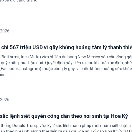
ể xoa dịu căng thẳng.
/2026
 chi 567 triệu USD vì gây khủng hoảng tâm lý thanh thi
 Platforms, Inc. (Meta) vừa bị Tòa án bang New Mexico yêu cầu đóng góp
quỹ khắc phục hậu quả. Quyết định này diễn ra sau khi toà xác định, nh
(Facebook, Instagram) thuộc công ty gây ra cuộc khủng hoảng sức khỏe
iên.
/2026
sắc lệnh siết quyền công dân theo nơi sinh tại Hoa Kỳ
 thống Donald Trump vừa ký 2 sắc lệnh hành pháp mới nhằm siết chặt c
ân theo nơi sinh. Động thái diễn ra sau khi Tòa án Tối cao Hoa Kỳ (SCO