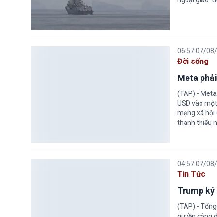
ngoại giao” đ
06:57 07/08
Đời sống
Meta phải
(TAP) - Meta
USD vào một 
mạng xã hội 
thanh thiếu n
04:57 07/08
Tin Tức
Trump ký 
(TAP) - Tổng
quyền công d