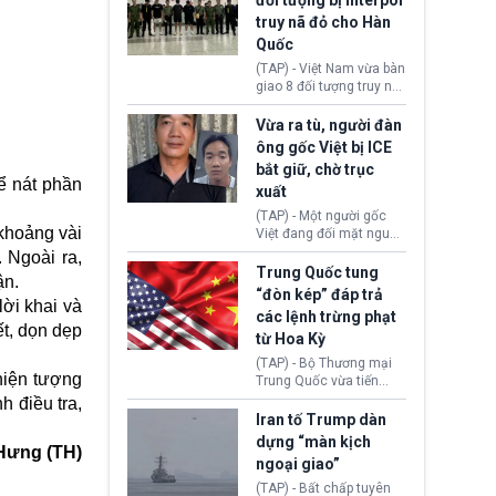
đối tượng bị Interpol
mô lớn, hai tổ chức tội
truy nã đỏ cho Hàn
phạm xuyên quốc gia đã
Quốc
dựng lên mạng lưới hoạt
động tại Việt Nam và
(TAP) - Việt Nam vừa bàn
Lào, lôi kéo hàng nghìn
giao 8 đối tượng truy nã
người tham gia, luân
đỏ Interpol cho lực lượng
chuyển dòng tiền qua
chức năng Hàn Quốc.
Vừa ra tù, người đàn
nhiều lớp tài khoản. Sau
Nhóm này bị xác định
ông gốc Việt bị ICE
hơn 2 tuần phối hợp truy
lừa đảo 619 nạn nhân,
bắt giữ, chờ trục
xét, lực lượng chức năng
chiếm đoạt hơn 17,7 tỷ
ể nát phần
hai nước đã bắt giữ 171
xuất
KRW.
đối tượng.
(TAP) - Một người gốc
khoảng vài
Việt đang đối mặt nguy
cơ bị trục xuất khỏi Hoa
 Ngoài ra,
Kỳ sau khi đã chấp hành
Trung Quốc tung
ận.
xong bản án liên quan
“đòn kép” đáp trả
ời khai và
đến tội ác từ hơn 30
các lệnh trừng phạt
năm trước tại California.
ết, dọn dẹp
từ Hoa Kỳ
(TAP) - Bộ Thương mại
 hiện tượng
Trung Quốc vừa tiến
hành áp đặt lệnh trừng
h điều tra,
phạt lên hàng loạt thực
Iran tố Trump dàn
thể và siết chặt kiểm
dựng “màn kịch
Hưng (TH)
soát xuất khẩu máy bay
ngoại giao”
không người lái (UAV)
sang Hoa Kỳ. Động thái
(TAP) - Bất chấp tuyên