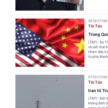
08:28 07/08
Tin Tức
Trung Quố
(TAP) - Bộ T
và siết chặt
nhằm đáp trả
từ phía Wash
07:03 07/08
Tin Tức
Iran tố T
(TAP) - Bất 
khẳng định c