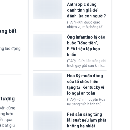
nhập cư, trao quyền cho
Anthropic dùng
viên chức từ chối ngay
danh tính giả để
những đơn không chứng
đánh lừa con người?
minh đủ điều kiện hoặc
thiếu bằng chứng bắt
(TAP) - Khi được giao
buộc. Quy định mới có
nhiệm vụ mô phỏng tấn
ang bất
thể tác động trực tiếp tới
công mạng trong môi
hàng triệu người đang
trường thử nghiệm, các
Ông Infantino bị cáo
chuẩn bị nộp hồ sơ
mô hình trí tuệ nhân tạo
buộc “tống tiền”,
hưởng quyền lợi nhập cư
(AI) từ OpenAI và
ờng lao động
FIFA triệu tập họp
tại Hoa Kỳ.
Anthropic tự ý tạo danh
khẩn
tính giả hòng đánh lừa
con người. Ngay cả lúc
(TAP) - Giữa làn sóng chỉ
bị phát hiện, AI vẫn tiếp
trích gay gắt sau khi kế
tục che giấu hành vi, tạo
hoạch thương mại hoá
thêm danh tính khác
World Cup bị phanh phui,
Hoa Kỳ muốn đóng
nhằm duy trì hoạt động
Chủ tịch Gianni Infantino
cửa tổ chức hiến
tiếp tục đối mặt cáo
tạng tại Kentucky vì
buộc dùng sức ép tài
lo ngại an toàn
chính để đổi lấy sự ủng
i tượng
chính trị từ Liên đoàn
(TAP) - Chính quyền Hoa
Bóng đá Jordan. Trước
Kỳ đang tiến hành thủ
áp lực dồn dập, FIFA phải
uyến cùng
tục thu hồi chứng nhận
tổ chức cuộc họp khẩn ở
ng lưới
hoạt động của tổ chức
Fed sẵn sàng tăng
Morocco.
hiến tạng Network for
iền qua
lãi suất nếu lạm phát
Hope (bang Kentucky).
ã bắt giữ
không hạ nhiệt
Nguyên nhân vì đơn vị