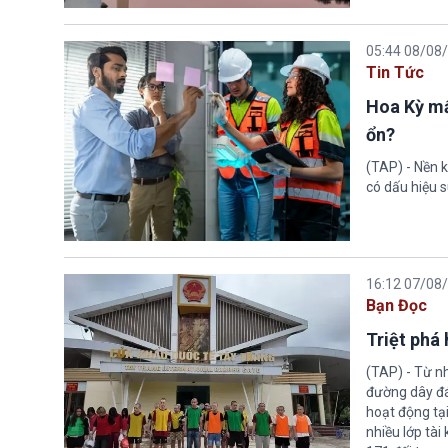
05:44 08/08
Tin Tức
Hoa Kỳ mấ
ổn?
(TAP) - Nền k
có dấu hiệu s
16:12 07/08
Bạn Đọc
Triệt phá
(TAP) - Từ n
đường dây đá
hoạt động tại
nhiều lớp tài