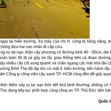
 ngay tại hiện trường. Xe máy của chị H. cũng bị hỏng nặng, b
chóng đưa hai nạn nhân đi cấp cứu.
ường vụ
tai nạn
, thân cây phượng có đường kính 40 - 50cm, dài 
àn toàn lối đi và gây ùn tắc giao thông trên cả đoạn đường.
ãy nhiều cây cối xung quanh và chắn ngang các mái nhà lân c
ờng Bình Thọ đã lập tức có mặt ở hiện trường, tiến hành lấy l
n viên Công ty công viên cây xanh TP. HCM cũng đến để giải quy
thời điểm xảy ra tai nạn thời tiết khá bình thường, không có
Thọ đang tiếp tục phối hợp cùng công an TP. Thủ Đức tiến hàn
Quốc 