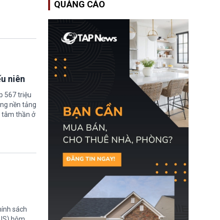
QUẢNG CÁO
Học bổng Chevening
2027/28 của Chính phủ
Anh vừa mở cổng ứng
tuyển dành riêng ứng
viên Việt Nam, hỗ trợ
toàn bộ chi phí học tập
cùng nhiều quyền lợi
trong suốt một năm
học.
ếu niên
 567 triệu
ững nền tảng
 tâm thần ở
hính sách
TUS) hôm