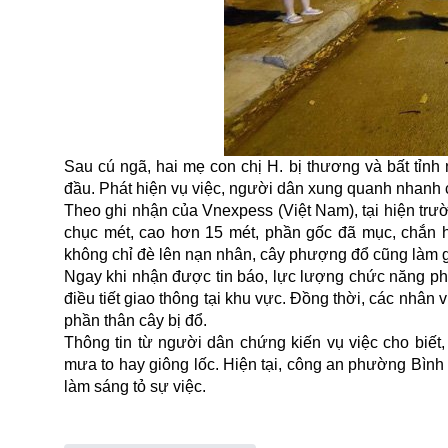
Sau cú ngã, hai mẹ con chị H. bị thương và bất tỉnh
đầu. Phát hiện vụ việc, người dân xung quanh nhanh 
Theo ghi nhận của Vnexpess (Việt Nam), tại hiện tr
chục mét, cao hơn 15 mét, phần gốc đã mục, chắn ho
không chỉ đè lên nạn nhân, cây phượng đổ cũng làm g
Ngay khi nhận được tin báo, lực lượng chức năng phư
điều tiết giao thông tại khu vực. Đồng thời, các nhâ
phần thân cây bị đổ.
Thông tin từ người dân chứng kiến vụ việc cho biết, 
mưa to hay giông lốc. Hiện tại, công an phường Bình 
làm sáng tỏ sự việc.