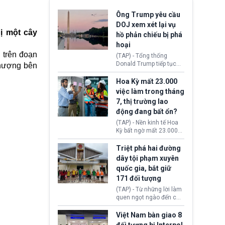
Ông Trump yêu cầu
DOJ xem xét lại vụ
ị một cây
hồ phản chiếu bị phá
hoại
n trên đoạn
(TAP) - Tổng thống
Donald Trump tiếp tục
phượng bên
cho rằng, hồ phản chiếu
trước Đài tưởng niệm
Hoa Kỳ mất 23.000
Lincoln bị phá hoại. Lãnh
việc làm trong tháng
đạo Nhà Trắng yêu cầu
7, thị trường lao
Bộ Tư pháp (DOJ) xem
động đang bất ổn?
xét lại quyết định hủy
truy tố những cá nhân bị
(TAP) - Nền kinh tế Hoa
nghi ngờ làm hư hại
Kỳ bất ngờ mất 23.000
công trình.
việc làm vào tháng 7,
cho thấy thị trường lao
Triệt phá hai đường
động có dấu hiệu suy
dây tội phạm xuyên
yếu sau thời gian duy trì
quốc gia, bắt giữ
tương đối ổn định suốt
171 đối tượng
nửa năm 2026.
(TAP) - Từ những lời làm
quen ngọt ngào đến các
“sàn vàng ảo”, bất động
sản trực tuyến cùng
Việt Nam bàn giao 8
đường dây đánh bạc quy