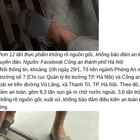
 hơn 12 tấn thực phẩm không rõ nguồn gốc, không bảo đảm an t
guyên đán. Nguồn: Facebook Công an thành phố Hà Nội
i thông tin, khoảng 10h ngày 29/1, Tổ liên ngành Phòng An ni
 trường số 7 (Chi cục Quản lý thị trường TP. Hà Nội) và Công 
ại bãi xe trên đường Vũ Lăng, xã Thanh Trì, TP. Hà Nội. Theo đó
đảm an toàn
, gồm 8,3 tấn sụn gà in chữ nước ngoài, 3,6 tấn t
không rõ nguồn gốc xuất xứ, không bảo đảm điều kiện an toàn
ồng.