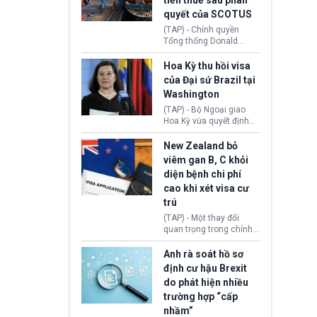
tiền thuế sau phán
tới.
quyết của SCOTUS
(TAP) - Chính quyền
Tổng thống Donald
Trump đã hoàn trả
khoảng 100 tỷ USD thuế
Hoa Kỳ thu hồi visa
quan từng thu theo Đạo
của Đại sứ Brazil tại
luật Quyền hạn Kinh tế
Washington
Khẩn cấp Quốc tế
(IEEPA). Động thái này
(TAP) - Bộ Ngoại giao
diễn ra sau phán quyết
Hoa Kỳ vừa quyết định
hồi tháng 2 bởi Tòa án
thu hồi thị thực (visa)
Tối cao Hoa Kỳ
của bà Maria Luiza
New Zealand bỏ
(SCOTUS) khi tuyên bố,
Ribeiro Viotti - Đại sứ
viêm gan B, C khỏi
việc áp thuế diện rộng là
Brazil tại Washington.
diện bệnh chi phí
hoàn toàn bất hợp pháp.
Động thái trên diễn ra
cao khi xét visa cư
trong bối cảnh tranh
chấp ngoại giao giữa
trú
chính quyền Tổng thống
(TAP) - Một thay đổi
Donald Trump và chính
quan trọng trong chính
phủ cánh tả Tổng thống
sách nhập cư của New
Brazil Luiz Inácio Lula
Zealand đang mở ra
Anh rà soát hồ sơ
da Silva đang leo thang
thêm cơ hội cho nhiều
định cư hậu Brexit
gay gắt.
người muốn định cư. Từ
do phát hiện nhiều
nay, người mắc viêm
trường hợp “cấp
gan B hoặc viêm gan C
sẽ không còn bị mặc
nhầm”