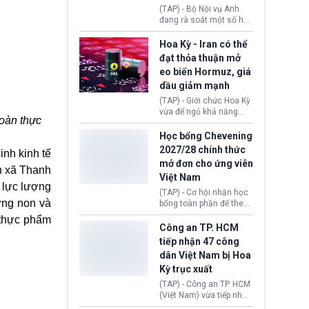
định không đáp ứng tiêu
(TAP) - Bộ Nội vụ Anh
chuẩn sức khỏe chỉ vì
đang rà soát một số hồ
chi phí điều trị khi nộp hồ
sơ thuộc Chương trình
sơ xin visa cư trú.
Định cư EU (EU
Hoa Kỳ - Iran có thể
Settlement Scheme -
đạt thỏa thuận mở
EUSS) sau khi xác định
eo biển Hormuz, giá
có trường hợp được cấp
dầu giảm mạnh
quy chế cư trú hậu
Brexit “do nhầm lẫn”.
(TAP) - Giới chức Hoa Kỳ
Động thái này làm dấy
vừa để ngỏ khả năng
oàn thực
lên lo ngại về việc thực
sớm đạt thỏa thuận với
thi Thỏa thuận Rút khỏi
Iran nhằm mở lại eo biển
Học bổng Chevening
Liên minh châu Âu
Hormuz, mở đường cho
2027/28 chính thức
nh kinh tế
(Withdrawal
việc khôi phục hoạt
mở đơn cho ứng viên
Agreement).
động hàng hải. Những
an xã Thanh
Việt Nam
tín hiệu ngoại giao tích
, lực lượng
cực này lập tức tác động
(TAP) - Cơ hội nhận học
đến thị trường năng
rứng non và
bổng toàn phần để theo
lượng, kéo giá dầu thế
học chương trình thạc sĩ
 thực phẩm
giới lùi sâu xuống dưới
tại Vương quốc Anh đã
Công an TP. HCM
mức 80 USD/thùng.
chính thức quay trở lại.
tiếp nhận 47 công
Học bổng Chevening
dân Việt Nam bị Hoa
2027/28 của Chính phủ
Kỳ trục xuất
Anh vừa mở cổng ứng
tuyển dành riêng ứng
(TAP) - Công an TP. HCM
viên Việt Nam, hỗ trợ
(Việt Nam) vừa tiếp nhận
toàn bộ chi phí học tập
47 công dân Việt Nam bị