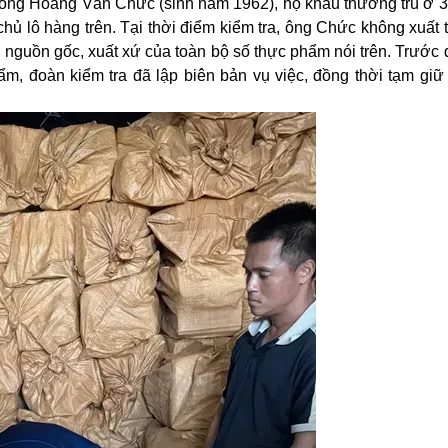
h ông Hoàng Văn Chức (sinh năm 1962), hộ khẩu thường trú ở 34
 lô hàng trên. Tại thời điểm kiểm tra, ông Chức không xuất t
nguồn gốc, xuất xứ của toàn bộ số thực phẩm nói trên. Trước d
m, đoàn kiểm tra đã lập biên bản vụ việc, đồng thời tạm giữ 