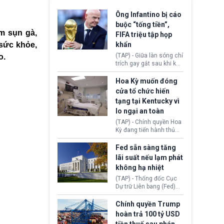
Ông Infantino bị cáo
buộc “tống tiền”,
m sụn gà,
FIFA triệu tập họp
 sức khỏe,
khẩn
(TAP) - Giữa làn sóng chỉ
o.
trích gay gắt sau khi kế
hoạch thương mại hoá
World Cup bị phanh phui,
Hoa Kỳ muốn đóng
Chủ tịch Gianni Infantino
cửa tổ chức hiến
tiếp tục đối mặt cáo
tạng tại Kentucky vì
buộc dùng sức ép tài
lo ngại an toàn
chính để đổi lấy sự ủng
chính trị từ Liên đoàn
(TAP) - Chính quyền Hoa
Bóng đá Jordan. Trước
Kỳ đang tiến hành thủ
áp lực dồn dập, FIFA phải
tục thu hồi chứng nhận
tổ chức cuộc họp khẩn ở
hoạt động của tổ chức
Fed sẵn sàng tăng
Morocco.
hiến tạng Network for
lãi suất nếu lạm phát
Hope (bang Kentucky).
không hạ nhiệt
Nguyên nhân vì đơn vị
này bị cáo buộc có nhiều
(TAP) - Thống đốc Cục
sai sót nghiêm trọng, vi
Dự trữ Liên bang (Fed)
phạm quy định về an
Lisa Cook nói sẽ ủng hộ
toàn y tế.
tăng lãi suất nếu lạm
Chính quyền Trump
phát ở Hoa Kỳ không tiếp
hoàn trả 100 tỷ USD
tục giảm trong thời gian