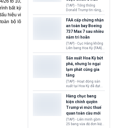
/26 tổ 10,
5 năm.
(TAP) - Tổng thống
rình bất kỳ
Donald Trump tin rằng, 2
ấu hiệu vi
tập đoàn dầu khí
ExxonMobil và Chevron
FAA cấp chứng nhận
toàn bộ lô
đã thu về lợi nhuận quá
an toàn bay Boeing
lớn nhờ giá dầu tăng
737 Max 7 sau nhiều
mạnh suốt thời gian Hoa
năm trì hoãn
Kỳ xảy ra xung đột ở
Iran. Trên cơ sở đó, lãnh
(TAP) - Cục Hàng không
đạo Nhà Trắng kêu gọi
Liên bang Hoa Kỳ (FAA)
các doanh nghiệp cần
vừa chính thức cấp
giảm giá bán cho người
chứng nhận an toàn bay
Sản xuất Hoa Kỳ bứt
tiêu dùng.
cho Boeing 737 Max 7,
phá, nhưng lo ngại
mẫu máy bay nhỏ nhất
lạm phát cũng gia
trong dòng 737 Max
tăng
thuộc Boeing
Commercial Airplanes
(TAP) - Hoạt động sản
(Boeing). Động thái này
xuất tại Hoa Kỳ đã đạt
chính thức khép lại gần
tốc độ nhanh nhất trong
một thập kỷ trì hoãn chờ
hơn 4 năm qua, cho
Hàng chục bang
các cuộc đánh giá
thấy nền kinh tế đang
kiện chính quyền
nghiêm ngặt.
phục hồi tích cực, bất
Trump vì mức thuế
chấp tác động từ thuế
quan toàn cầu mới
quan. Tuy nhiên, không
ít doanh nghiệp vẫn cảm
(TAP) - Liên minh gồm
thấy áp lực lạm phát, bất
25 bang vừa đệ đơn kiện
ổn địa chính trị hiện còn