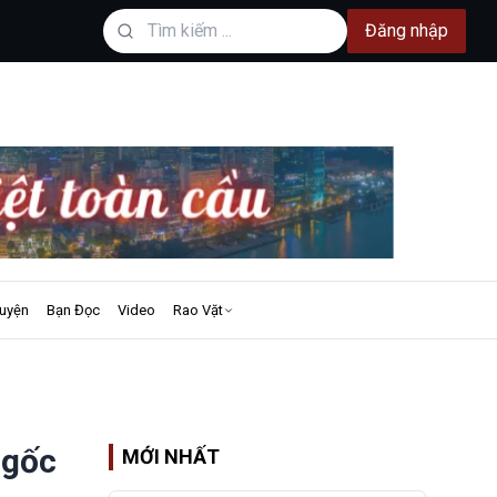
Đăng nhập
uyện
Bạn Đọc
Video
Rao Vặt
 gốc
MỚI NHẤT