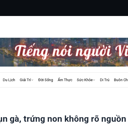
Du Lịch
Giải Trí
Đời Sống
Ẩm Thực
Sức Khỏe
Di Trú
Buôn Ch
sụn gà, trứng non không rõ nguồn