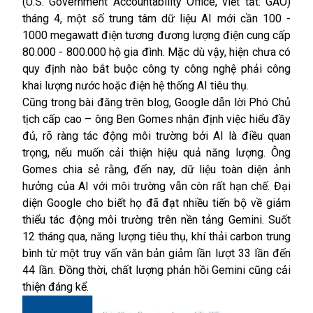
(U.S. Government Accountability Office, viết tắt: GAO)
tháng 4, một số trung tâm dữ liệu AI mới cần 100 -
1000 megawatt điện tương đương lượng điện cung cấp
80.000 - 800.000 hộ gia đình. Mặc dù vậy, hiện chưa có
quy định nào bắt buộc công ty công nghệ phải công
khai lượng nước hoặc điện hệ thống AI tiêu thụ.
Cũng trong bài đăng trên blog, Google dẫn lời Phó Chủ
tịch cấp cao – ông Ben Gomes nhận định việc hiểu đầy
đủ, rõ ràng tác động môi trường bởi
AI
là điều quan
trọng, nếu muốn cải thiện hiệu quả năng lượng. Ông
Gomes chia sẻ rằng, đến nay, dữ liệu toàn diện ảnh
hưởng của AI với môi trường vẫn còn rất hạn chế. Đại
diện Google cho biết họ đã đạt nhiều tiến bộ về giảm
thiểu tác động môi trường trên nền tảng Gemini. Suốt
12 tháng qua, năng lượng tiêu thụ, khí thải carbon trung
bình từ một truy vấn văn bản giảm lần lượt 33 lần đến
44 lần. Đồng thời, chất lượng phản hồi Gemini cũng cải
thiện đáng kể.