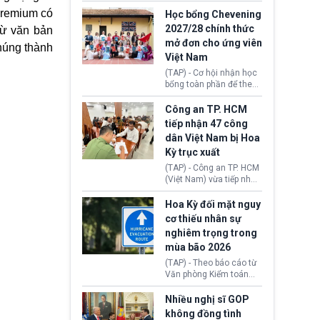
sớm đạt thỏa thuận với
thi Thỏa thuận Rút khỏi
Iran nhằm mở lại eo biển
Premium có
Học bổng Chevening
Liên minh châu Âu
Hormuz, mở đường cho
2027/28 chính thức
từ văn bản
(Withdrawal
việc khôi phục hoạt
mở đơn cho ứng viên
Agreement).
động hàng hải. Những
chúng thành
Việt Nam
tín hiệu ngoại giao tích
cực này lập tức tác động
(TAP) - Cơ hội nhận học
đến thị trường năng
bổng toàn phần để theo
lượng, kéo giá dầu thế
học chương trình thạc sĩ
giới lùi sâu xuống dưới
tại Vương quốc Anh đã
Công an TP. HCM
mức 80 USD/thùng.
chính thức quay trở lại.
tiếp nhận 47 công
Học bổng Chevening
dân Việt Nam bị Hoa
2027/28 của Chính phủ
Kỳ trục xuất
Anh vừa mở cổng ứng
tuyển dành riêng ứng
(TAP) - Công an TP. HCM
viên Việt Nam, hỗ trợ
(Việt Nam) vừa tiếp nhận
toàn bộ chi phí học tập
47 công dân Việt Nam bị
cùng nhiều quyền lợi
Hoa Kỳ trục xuất về
Hoa Kỳ đối mặt nguy
trong suốt một năm
nước. Đây là đợt có số
cơ thiếu nhân sự
học.
lượng lớn nhất từ đầu
nghiêm trọng trong
năm 2026 đến nay, phản
mùa bão 2026
ánh xu hướng gia tăng
các trường hợp trục
(TAP) - Theo báo cáo từ
xuất.
Văn phòng Kiểm toán
Chính phủ (GAO), Cơ
quan Quản lý Khẩn cấp
Nhiều nghị sĩ GOP
Liên bang (FEMA) thuộc
không đồng tình