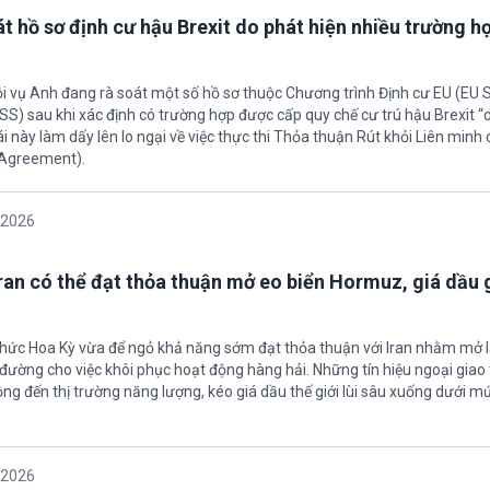
t hồ sơ định cư hậu Brexit do phát hiện nhiều trường h
ội vụ Anh đang rà soát một số hồ sơ thuộc Chương trình Định cư EU (EU
S) sau khi xác định có trường hợp được cấp quy chế cư trú hậu Brexit 
ái này làm dấy lên lo ngại về việc thực thi Thỏa thuận Rút khỏi Liên minh
 Agreement).
/2026
Iran có thể đạt thỏa thuận mở eo biển Hormuz, giá dầu
 chức Hoa Kỳ vừa để ngỏ khả năng sớm đạt thỏa thuận với Iran nhằm mở l
ường cho việc khôi phục hoạt động hàng hải. Những tín hiệu ngoại giao 
ộng đến thị trường năng lượng, kéo giá dầu thế giới lùi sâu xuống dưới m
/2026