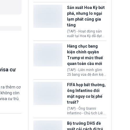
các doanh nghiệp cần
vừa chính thức cấp
giảm giá bán cho người
chứng nhận an toàn bay
Sản xuất Hoa Kỳ bứt
tiêu dùng.
cho Boeing 737 Max 7,
phá, nhưng lo ngại
mẫu máy bay nhỏ nhất
lạm phát cũng gia
trong dòng 737 Max
tăng
thuộc Boeing
Commercial Airplanes
(TAP) - Hoạt động sản
(Boeing). Động thái này
xuất tại Hoa Kỳ đã đạt
chính thức khép lại gần
tốc độ nhanh nhất trong
một thập kỷ trì hoãn chờ
hơn 4 năm qua, cho
Hàng chục bang
các cuộc đánh giá
thấy nền kinh tế đang
kiện chính quyền
nghiêm ngặt.
phục hồi tích cực, bất
Trump vì mức thuế
chấp tác động từ thuế
quan toàn cầu mới
quan. Tuy nhiên, không
ít doanh nghiệp vẫn cảm
visa cư
(TAP) - Liên minh gồm
thấy áp lực lạm phát, bất
25 bang vừa đệ đơn kiện
ổn địa chính trị hiện còn
chính quyền Tổng thống
nghiêm trọng hơn cả
Donald Trump. Phe
FIFA họp bất thường,
 ra thêm cơ
giai đoạn đại dịch
nguyên đơn tin rằng,
ông Infantino đối
COVID-19.
ẽ không còn
hành động áp thuế 10 -
mặt nguy cơ bị phế
12,5% lên 60 đối tác
visa cư trú.
truất?
thương mại hôm 24/7
vượt quá thẩm quyền
(TAP) - Ông Gianni
của Tổng thống.
Infantino - Chủ tịch Liên
đoàn Bóng đá Thế giới
(FIFA) đang đứng trước
Bộ trưởng DHS đề
cuộc khủng hoảng
xuất cải cách di trú,