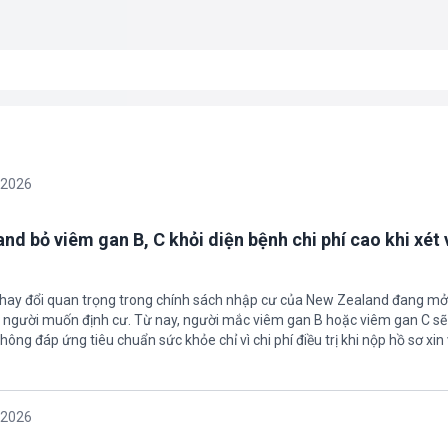
/2026
nd bỏ viêm gan B, C khỏi diện bệnh chi phí cao khi xét 
thay đổi quan trọng trong chính sách nhập cư của New Zealand đang mở
u người muốn định cư. Từ nay, người mắc viêm gan B hoặc viêm gan C s
hông đáp ứng tiêu chuẩn sức khỏe chỉ vì chi phí điều trị khi nộp hồ sơ xin 
/2026