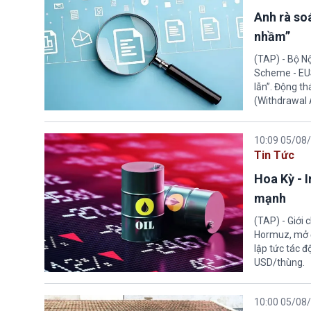
Anh rà soá
nhầm”
(TAP) - Bộ N
Scheme - EUS
lẫn”. Động th
(Withdrawal
10:09 05/08
Tin Tức
Hoa Kỳ - 
mạnh
(TAP) - Giới
Hormuz, mở đ
lập tức tác đ
USD/thùng.
10:00 05/08