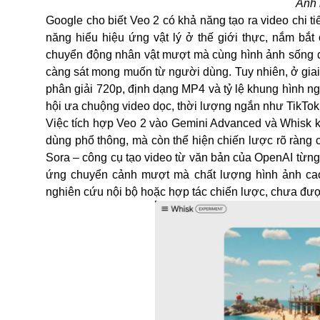
Ảnh 
Google cho biết Veo 2 có khả năng tạo ra video chi t
năng hiểu hiệu ứng vật lý ở thế giới thực, nắm bắt
chuyển động nhân vật mượt mà cùng hình ảnh sống độn
càng sát mong muốn từ người dùng. Tuy nhiên, ở giai đo
phân giải 720p, định dạng MP4 và tỷ lệ khung hình 
hội ưa chuộng video dọc, thời lượng ngắn như TikTo
Việc tích hợp Veo 2 vào Gemini Advanced và Whisk k
dùng phổ thông, mà còn thể hiện chiến lược rõ ràng c
Sora – công cụ tạo video từ văn bản của OpenAI từng 
ứng chuyển cảnh mượt mà chất lượng hình ảnh cao
nghiên cứu nội bộ hoặc hợp tác chiến lược, chưa được