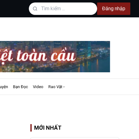
Đăng nhập
uyện
Bạn Đọc
Video
Rao Vặt
MỚI NHẤT