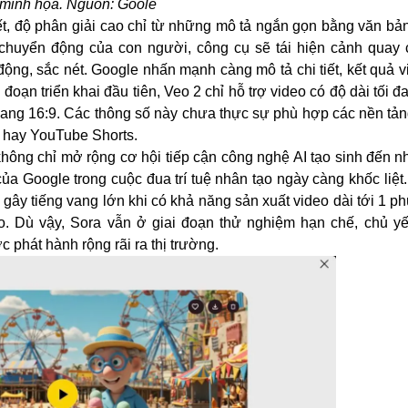
minh họa. Nguồn: Goole
iết, độ phân giải cao chỉ từ những mô tả ngắn gọn bằng văn b
 chuyển động của con người, công cụ sẽ tái hiện cảnh quay 
g, sắc nét. Google nhấn mạnh càng mô tả chi tiết, kết quả vi
ạn triển khai đầu tiên, Veo 2 chỉ hỗ trợ video có độ dài tối đa
ngang 16:9. Các thông số này chưa thực sự phù hợp các nền tả
k hay YouTube Shorts.
hông chỉ mở rộng cơ hội tiếp cận công nghệ AI tạo sinh đến 
ủa Google trong cuộc đua trí tuệ nhân tạo ngày càng khốc liệt
gây tiếng vang lớn khi có khả năng sản xuất video dài tới 1 ph
. Dù vậy, Sora vẫn ở giai đoạn thử nghiệm hạn chế, chủ y
 phát hành rộng rãi ra thị trường.