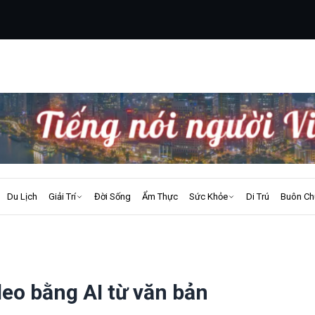
Du Lịch
Giải Trí
Đời Sống
Ẩm Thực
Sức Khỏe
Di Trú
Buôn Ch
deo bằng AI từ văn bản