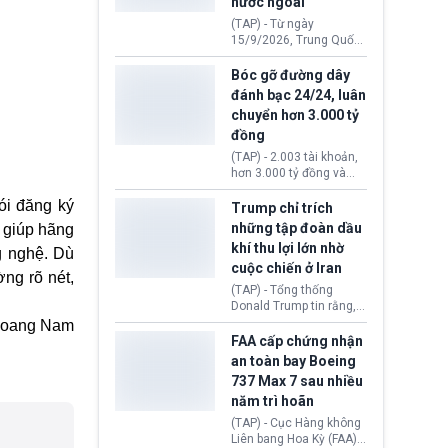
nước ngoài
nguyên liệu liên quan
đến ổ dịch Salmonella
(TAP) - Từ ngày
khiến ít nhất 110 người
15/9/2026, Trung Quốc
mắc bệnh tại bang
áp dụng quy định mới về
Minnesota.
quản lý xuất nhập cảnh.
Bóc gỡ đường dây
Một hành vi vi phạm giấy
đánh bạc 24/24, luân
tờ, xuất nhập cảnh trái
chuyển hơn 3.000 tỷ
phép hay liên quan kiểm
đồng
soát công nghệ có thể
khiến công dân Trung
(TAP) - 2.003 tài khoản,
Quốc đối mặt lệnh cấm
hơn 3.000 tỷ đồng và
xuất cảnh kéo dài tới 3
một đường dây đánh
năm. Trong khi đó, người
ói đăng ký
bạc xuyên quốc gia vận
Trump chỉ trích
nước ngoài sử dụng giấy
hành 24/24 giờ vừa bị
những tập đoàn dầu
 giúp hãng
tờ giả có nguy cơ bị từ
Công an TP. Hải Phòng
khí thu lợi lớn nhờ
chối nhập cảnh hoặc
g nghệ. Dù
(Việt Nam) bóc gỡ.
cấm vào Trung Quốc tới
cuộc chiến ở Iran
ờng rõ nét,
5 năm.
(TAP) - Tổng thống
Donald Trump tin rằng, 2
tập đoàn dầu khí
oang Nam
ExxonMobil và Chevron
FAA cấp chứng nhận
đã thu về lợi nhuận quá
an toàn bay Boeing
lớn nhờ giá dầu tăng
737 Max 7 sau nhiều
mạnh suốt thời gian Hoa
năm trì hoãn
Kỳ xảy ra xung đột ở
Iran. Trên cơ sở đó, lãnh
(TAP) - Cục Hàng không
đạo Nhà Trắng kêu gọi
Liên bang Hoa Kỳ (FAA)