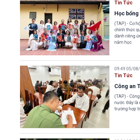
Tin Tức
Học bổng 
(TAP) - Cơ h
chính thức q
dành riêng ứn
năm học.
09:49 05/08
Tin Tức
Công an T
(TAP) - Công
nước. Đây là
trường hợp tr