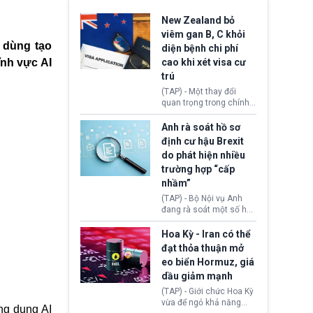
New Zealand bỏ
viêm gan B, C khỏi
i dùng tạo
diện bệnh chi phí
ĩnh vực AI
cao khi xét visa cư
trú
(TAP) - Một thay đổi
quan trọng trong chính
sách nhập cư của New
Zealand đang mở ra
Anh rà soát hồ sơ
thêm cơ hội cho nhiều
định cư hậu Brexit
người muốn định cư. Từ
do phát hiện nhiều
nay, người mắc viêm
trường hợp “cấp
gan B hoặc viêm gan C
sẽ không còn bị mặc
nhầm”
định không đáp ứng tiêu
(TAP) - Bộ Nội vụ Anh
chuẩn sức khỏe chỉ vì
đang rà soát một số hồ
chi phí điều trị khi nộp hồ
sơ thuộc Chương trình
sơ xin visa cư trú.
Định cư EU (EU
Hoa Kỳ - Iran có thể
Settlement Scheme -
đạt thỏa thuận mở
EUSS) sau khi xác định
eo biển Hormuz, giá
có trường hợp được cấp
dầu giảm mạnh
quy chế cư trú hậu
Brexit “do nhầm lẫn”.
(TAP) - Giới chức Hoa Kỳ
Động thái này làm dấy
vừa để ngỏ khả năng
ng dụng AI
lên lo ngại về việc thực