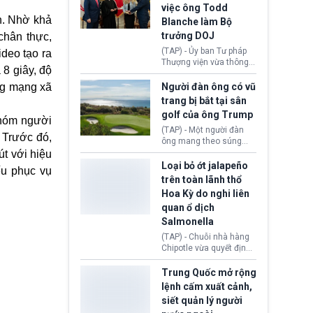
Bộ An ninh Nội địa Hoa
việc ông Todd
Kỳ (DHS) đang đối mặt
ản. Nhờ khả
Blanche làm Bộ
nguy cơ thiếu hụt lực
lượng trầm trọng. Điều
trưởng DOJ
chân thực,
này cần được đặc biệt
(TAP) - Ủy ban Tư pháp
deo tạo ra
chú ý bởi nếu các siêu
Thượng viện vừa thông
bão đổ bộ Hoa Kỳ ở nửa
 8 giây, độ
qua đề cử ông Todd
cuối năm 2026, lực
Blanche làm Bộ trưởng
ng mạng xã
Người đàn ông có vũ
lượng ứng phó “mỏng”
Bộ Tư pháp Hoa Kỳ
trang bị bắt tại sân
có thể làm nghẽn công
(DOJ) sau thời gian dài
tác cứu trợ; dẫn đến hệ
golf của ông Trump
ông giữ chức quyền Bộ
nhóm người
thống ứng phó khẩn cấp
trưởng. Mặc dù vậy,
(TAP) - Một người đàn
quốc gia quá tải.
. Trước đó,
nhiều chính trị gia đảng
ông mang theo súng
Cộng hoà (GOP) vẫn tỏ
ngắn vừa bị bắt khi đang
út với hiệu
ra hoài nghi, thậm chí
chụp ảnh, quay video tại
Loại bỏ ớt jalapeño
ếu phục vụ
tuyên bố sẽ lên tiếng
sân golf Trump National
trên toàn lãnh thổ
phản đối khi đề cử này
Golf Club (Quận Los
Hoa Kỳ do nghi liên
được đưa ra toàn thể bỏ
Angeles, bang
quan ổ dịch
phiếu.
California). Vụ việc xảy
ra ngay trước lúc Tổng
Salmonella
thống Donald Trump tới
(TAP) - Chuỗi nhà hàng
thăm địa điểm này.
Chipotle vừa quyết định
loại bỏ tất cả ớt jalapeño
khỏi những cửa hàng
Trung Quốc mở rộng
trên toàn lãnh thổ Hoa
lệnh cấm xuất cảnh,
Kỳ. Nguyên nhân do cơ
siết quản lý người
quan y tế nghi ngờ