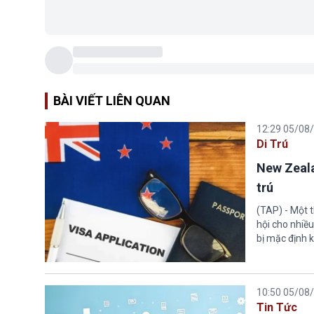
BÀI VIẾT LIÊN QUAN
12:29 05/08
Di Trú
New Zeala
trú
(TAP) - Một 
hội cho nhiề
bị mặc định k
10:50 05/08
Tin Tức