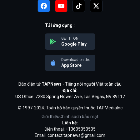
Tải ứng dụng :
GET IT ON
Google Play
Download on the
App Store
Báo điện tử
TAPNews
- Tiếng nói người Việt toàn cầu
Địa chỉ:
US Office: 7280 Spring Flower Ave, Las Vegas, NV 89117
© 1997-2024. Toàn bộ bản quyền thuộc TAPMediaInc
Giới thiệu
Chính sách bảo mật
Liên hệ:
Điện thoại: +13605050505
Email:
contact.tapnews@gmail.com