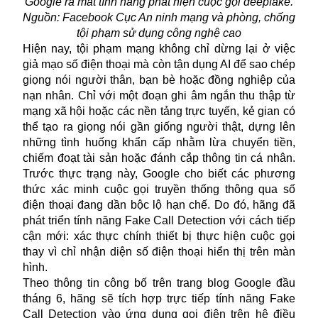
Google ra mắt tính năng phát hiện cuộc gọi deepfake.
Nguồn: Facebook Cục An ninh mạng và phòng, chống
tội phạm sử dụng công nghệ cao
Hiện nay, tội phạm mạng không chỉ dừng lại ở việc
giả mạo số điện thoại mà còn tận dụng
AI
để sao chép
giọng nói người thân, bạn bè hoặc đồng nghiệp của
nạn nhân. Chỉ với một đoạn ghi âm ngắn thu thập từ
mạng xã hội hoặc các nền tảng trực tuyến, kẻ gian có
thể tạo ra giọng nói gần giống người thật, dựng lên
những tình huống khẩn cấp nhằm lừa chuyển tiền,
chiếm đoạt tài sản hoặc đánh cắp thông tin cá nhân.
Trước thực trạng này, Google cho biết các phương
thức xác minh cuộc gọi truyền thống thông qua số
điện thoại đang dần bộc lộ hạn chế. Do đó, hãng đã
phát triển tính năng Fake Call Detection với cách tiếp
cận mới: xác thực chính thiết bị thực hiện cuộc gọi
thay vì chỉ nhận diện số điện thoại hiển thị trên màn
hình.
Theo thông tin công bố trên trang blog Google đầu
tháng 6, hãng sẽ tích hợp trực tiếp tính năng Fake
Call Detection vào ứng dụng gọi điện trên hệ điều