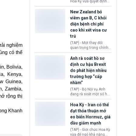
diễn ra sau phán quyết
Hoa Kỳ vừa quyết định
hồi tháng 2 bởi Tòa án
thu hồi thị thực (visa)
Tối cao Hoa Kỳ
của bà Maria Luiza
New Zealand bỏ
(SCOTUS) khi tuyên bố,
Ribeiro Viotti - Đại sứ
viêm gan B, C khỏi
việc áp thuế diện rộng là
Brazil tại Washington.
diện bệnh chi phí
hoàn toàn bất hợp pháp.
Động thái trên diễn ra
cao khi xét visa cư
trong bối cảnh tranh
chấp ngoại giao giữa
trú
chính quyền Tổng thống
(TAP) - Một thay đổi
trải nghiệm
Donald Trump và chính
quan trọng trong chính
phủ cánh tả Tổng thống
dùng có thể
sách nhập cư của New
Brazil Luiz Inácio Lula
Zealand đang mở ra
Anh rà soát hồ sơ
da Silva đang leo thang
thêm cơ hội cho nhiều
định cư hậu Brexit
gay gắt.
n, Bolivia,
người muốn định cư. Từ
do phát hiện nhiều
nay, người mắc viêm
a, Kenya,
trường hợp “cấp
gan B hoặc viêm gan C
ew Guinea,
sẽ không còn bị mặc
nhầm”
định không đáp ứng tiêu
n, Zambia,
(TAP) - Bộ Nội vụ Anh
chuẩn sức khỏe chỉ vì
đang rà soát một số hồ
ở rộng thị
chi phí điều trị khi nộp hồ
sơ thuộc Chương trình
sơ xin visa cư trú.
.
Định cư EU (EU
Hoa Kỳ - Iran có thể
Settlement Scheme -
ong Khanh
đạt thỏa thuận mở
EUSS) sau khi xác định
eo biển Hormuz, giá
có trường hợp được cấp
dầu giảm mạnh
quy chế cư trú hậu
Brexit “do nhầm lẫn”.
(TAP) - Giới chức Hoa Kỳ
Động thái này làm dấy
vừa để ngỏ khả năng