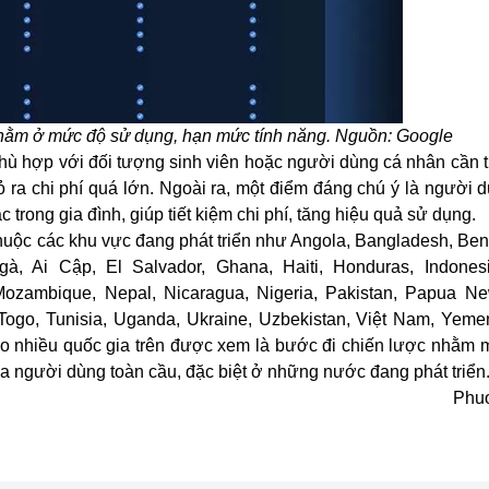
u nằm ở mức độ sử dụng, hạn mức tính năng. Nguồn: Google
phù hợp với đối tượng sinh viên hoặc người dùng cá nhân cần 
ỏ ra chi phí quá lớn. Ngoài ra, một điểm đáng chú ý là người 
c trong gia đình, giúp tiết kiệm chi phí, tăng hiệu quả sử dụng.
thuộc các khu vực đang phát triển như Angola, Bangladesh, Beni
, Ai Cập, El Salvador, Ghana, Haiti, Honduras, Indonesi
 Mozambique, Nepal, Nicaragua, Nigeria, Pakistan, Papua N
, Togo, Tunisia, Uganda, Ukraine, Uzbekistan, Việt Nam, Yeme
 nhiều quốc gia trên được xem là bước đi chiến lược nhằm m
a người dùng toàn cầu, đặc biệt ở những nước đang phát triển
Phu