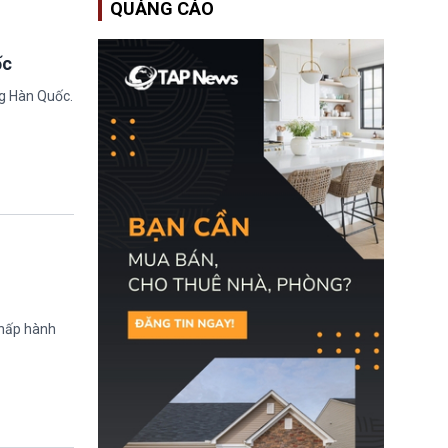
QUẢNG CÁO
Bộ An ninh Nội địa Hoa
Kỳ (DHS) đang đối mặt
nguy cơ thiếu hụt lực
lượng trầm trọng. Điều
ốc
này cần được đặc biệt
chú ý bởi nếu các siêu
ng Hàn Quốc.
bão đổ bộ Hoa Kỳ ở nửa
cuối năm 2026, lực
lượng ứng phó “mỏng”
có thể làm nghẽn công
tác cứu trợ; dẫn đến hệ
thống ứng phó khẩn cấp
quốc gia quá tải.
chấp hành