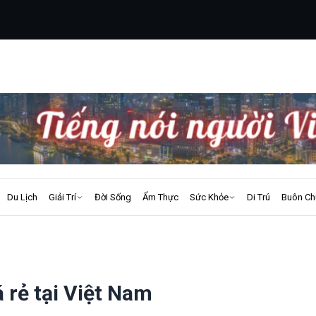
Du Lịch
Giải Trí
Đời Sống
Ẩm Thực
Sức Khỏe
Di Trú
Buôn Ch
á rẻ tại Việt Nam