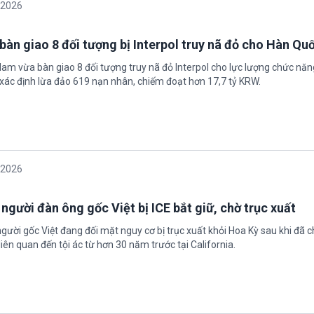
/2026
bàn giao 8 đối tượng bị Interpol truy nã đỏ cho Hàn Qu
 Nam vừa bàn giao 8 đối tượng truy nã đỏ Interpol cho lực lượng chức nă
xác định lừa đảo 619 nạn nhân, chiếm đoạt hơn 17,7 tỷ KRW.
/2026
 người đàn ông gốc Việt bị ICE bắt giữ, chờ trục xuất
gười gốc Việt đang đối mặt nguy cơ bị trục xuất khỏi Hoa Kỳ sau khi đã 
iên quan đến tội ác từ hơn 30 năm trước tại California.