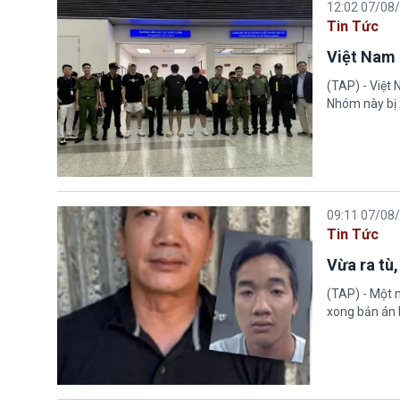
12:02 07/08
Tin Tức
Việt Nam 
(TAP) - Việt
Nhóm này bị 
09:11 07/08
Tin Tức
Vừa ra tù,
(TAP) - Một n
xong bản án l