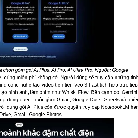
a chọn gồm gói AI Plus, AI Pro, AI Ultra Pro. Nguồn: Google
ời dùng miễn phí không có. Người dùng sẽ truy cập những tính
 công nghệ tạo video tiên tiến Veo 3 Fast tích hợp trực tiếp
tạo hình ảnh, làm phim như Whisk, Flow. Bên cạnh đó, Gemini 
 ứng dụng quen thuộc gồm Gmail, Google Docs, Sheets và nhiề
ười dùng gói AI Plus còn được quyền truy cập NotebookLM hạ
rive, Gmail, Google Photos.