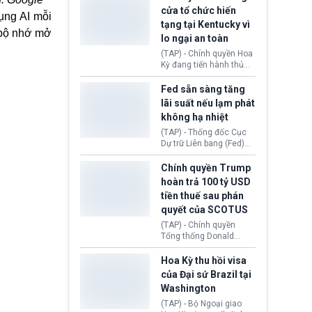
nhằm duy trì hoạt động
Chủ tịch Gianni Infantino
cửa tổ chức hiến
ụng AI mỗi
tiếp tục đối mặt cáo
tạng tại Kentucky vì
buộc dùng sức ép tài
, bộ nhớ mở
lo ngại an toàn
chính để đổi lấy sự ủng
chính trị từ Liên đoàn
(TAP) - Chính quyền Hoa
Bóng đá Jordan. Trước
Kỳ đang tiến hành thủ
áp lực dồn dập, FIFA phải
tục thu hồi chứng nhận
tổ chức cuộc họp khẩn ở
hoạt động của tổ chức
Fed sẵn sàng tăng
Morocco.
hiến tạng Network for
lãi suất nếu lạm phát
Hope (bang Kentucky).
không hạ nhiệt
Nguyên nhân vì đơn vị
này bị cáo buộc có nhiều
(TAP) - Thống đốc Cục
sai sót nghiêm trọng, vi
Dự trữ Liên bang (Fed)
phạm quy định về an
Lisa Cook nói sẽ ủng hộ
toàn y tế.
tăng lãi suất nếu lạm
Chính quyền Trump
phát ở Hoa Kỳ không tiếp
hoàn trả 100 tỷ USD
tục giảm trong thời gian
tiền thuế sau phán
tới.
quyết của SCOTUS
(TAP) - Chính quyền
Tổng thống Donald
Trump đã hoàn trả
khoảng 100 tỷ USD thuế
Hoa Kỳ thu hồi visa
quan từng thu theo Đạo
của Đại sứ Brazil tại
luật Quyền hạn Kinh tế
Washington
Khẩn cấp Quốc tế
(IEEPA). Động thái này
(TAP) - Bộ Ngoại giao