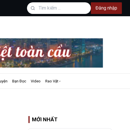
Đăng nhập
uyện
Bạn Đọc
Video
Rao Vặt
MỚI NHẤT