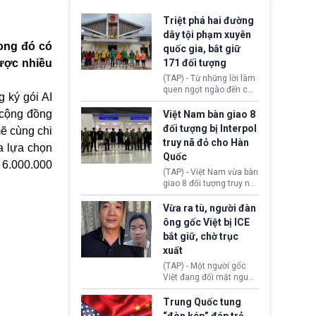
Triệt phá hai đường
dây tội phạm xuyên
rong đó có
quốc gia, bắt giữ
được nhiều
171 đối tượng
(TAP) - Từ những lời làm
quen ngọt ngào đến các
g ký gói AI
“sàn vàng ảo”, bất động
sản trực tuyến cùng
ừ cộng đồng
Việt Nam bàn giao 8
đường dây đánh bạc quy
đối tượng bị Interpol
ẽ cùng chi
mô lớn, hai tổ chức tội
truy nã đỏ cho Hàn
phạm xuyên quốc gia đã
a lựa chọn
Quốc
dựng lên mạng lưới hoạt
á 6.000.000
động tại Việt Nam và
(TAP) - Việt Nam vừa bàn
Lào, lôi kéo hàng nghìn
giao 8 đối tượng truy nã
người tham gia, luân
đỏ Interpol cho lực lượng
chuyển dòng tiền qua
chức năng Hàn Quốc.
Vừa ra tù, người đàn
nhiều lớp tài khoản. Sau
Nhóm này bị xác định
ông gốc Việt bị ICE
hơn 2 tuần phối hợp truy
lừa đảo 619 nạn nhân,
bắt giữ, chờ trục
xét, lực lượng chức năng
chiếm đoạt hơn 17,7 tỷ
hai nước đã bắt giữ 171
xuất
KRW.
đối tượng.
(TAP) - Một người gốc
Việt đang đối mặt nguy
cơ bị trục xuất khỏi Hoa
Kỳ sau khi đã chấp hành
Trung Quốc tung
xong bản án liên quan