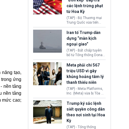
“đòn kép” đáp trả
đến tội ác từ hơn 30
các lệnh trừng phạt
năm trước tại California.
từ Hoa Kỳ
(TAP) - Bộ Thương mại
Trung Quốc vừa tiến
hành áp đặt lệnh trừng
phạt lên hàng loạt thực
Iran tố Trump dàn
thể và siết chặt kiểm
dựng “màn kịch
soát xuất khẩu máy bay
ngoại giao”
không người lái (UAV)
sang Hoa Kỳ. Động thái
(TAP) - Bất chấp tuyên
này nhằm đáp trả các
bố từ Tổng thống Donald
biện pháp hạn chế
Trump về tiến trình đàm
thương mại, áp thuế mới
phán hòa bình, Iran
Meta phải chi 567
cùng lệnh cấm công
khẳng định chưa có bất
triệu USD vì gây
 năng tạo,
nghệ gần đây từ phía
kỳ thỏa thuận nào.
khủng hoảng tâm lý
Washington.
Tehran cho rằng, Hoa Kỳ
 trong ứng
thanh thiếu niên
chỉ đang dàn dựng “màn
- nền tảng
kịch ngoại giao” để xoa
(TAP) - Meta Platforms,
dịu căng thẳng.
u nền tảng
Inc. (Meta) vừa bị Tòa án
bang New Mexico yêu
n mức cao;
cầu đóng góp 567 triệu
Trump ký sắc lệnh
USD vào một quỹ khắc
siết quyền công dân
phục hậu quả. Quyết
theo nơi sinh tại Hoa
định này diễn ra sau khi
Kỳ
toà xác định, những nền
tảng mạng xã hội
(TAP) - Tổng thống