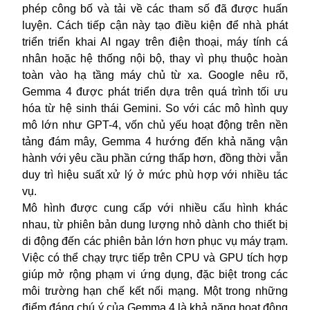
phép công bố và tải về các tham số đã được huấn
luyện. Cách tiếp cận này tạo điều kiện để nhà phát
triển triển khai AI ngay trên điện thoại, máy tính cá
nhân hoặc hệ thống nội bộ, thay vì phụ thuộc hoàn
toàn vào hạ tầng máy chủ từ xa. Google nêu rõ,
Gemma 4 được phát triển dựa trên quá trình tối ưu
hóa từ hệ sinh thái Gemini. So với các mô hình quy
mô lớn như GPT-4, vốn chủ yếu hoạt động trên nền
tảng đám mây, Gemma 4 hướng đến khả năng vận
hành với yêu cầu phần cứng thấp hơn, đồng thời vẫn
duy trì hiệu suất xử lý ở mức phù hợp với nhiều tác
vụ.
Mô hình được cung cấp với nhiều cấu hình khác
nhau, từ phiên bản dung lượng nhỏ dành cho thiết bị
di động đến các phiên bản lớn hơn phục vụ máy trạm.
Việc có thể chạy trực tiếp trên CPU và GPU tích hợp
giúp mở rộng phạm vi ứng dụng, đặc biệt trong các
môi trường hạn chế kết nối mạng. Một trong những
điểm đáng chú ý của Gemma 4 là khả năng hoạt động