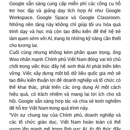
Google sẵn sàng cung cấp miễn phí các công cụ hỗ
trợ học tập và giảng dạy tích hợp AI như Google
Workspace, Google Space và Google Classroom.
Những nền tảng này không chỉ giúp tối ưu hóa quá
trình dạy và học mà còn tạo điều kiện để thế hệ trẻ
làm quen sớm với AI, trang bị những kỹ năng cần thiết
cho tương lai.
Cuối cùng nhưng không kém phần quan trọng, ông
Woo nhấn mạnh Chính phủ Việt Nam đóng vai trò chủ
chốt trong việc thúc đẩy hệ sinh thái AI phát triển bền
vững. Việc xây dựng một bộ dữ liệu quốc gia mở sẽ
tạo điều kiện thuận lợi để doanh nghiệp và tổ chức có
thể khai thác, phát triển các ứng dụng AI một cách
hiệu quả, có trách nhiệm và mang lại lợi ích cho xã
hội. Google sẵn sàng hợp tác và chia sẻ kinh nghiệm
để hỗ trợ Việt Nam trong quá trình này.
“Với sự chung tay của Chính phủ, doanh nghiệp và
các tổ chức giáo dục, Việt Nam hoàn toàn có thể
vươn lên mạnh mẽ trong lĩnh vực AI, từ đó thúc đẩy