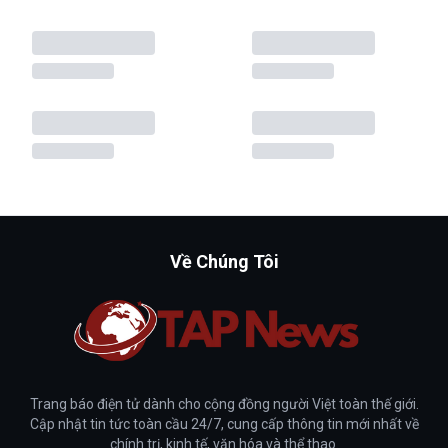
Về Chúng Tôi
Trang báo điện tử dành cho cộng đồng người Việt toàn thế giới.
Cập nhật tin tức toàn cầu 24/7, cung cấp thông tin mới nhất về
chính trị, kinh tế, văn hóa và thể thao.