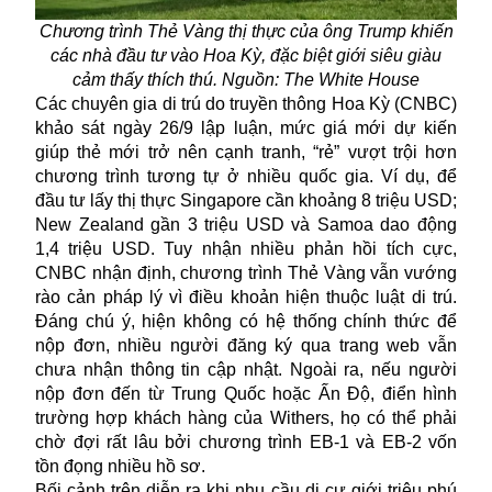
Chương trình Thẻ Vàng thị thực của ông Trump khiến
các nhà đầu tư vào Hoa Kỳ, đặc biệt giới siêu giàu
cảm thấy thích thú. Nguồn: The White House
Các chuyên gia di trú do truyền thông Hoa Kỳ (CNBC)
khảo sát ngày 26/9 lập luận, mức giá mới dự kiến
giúp thẻ mới trở nên cạnh tranh, “rẻ” vượt trội hơn
chương trình tương tự ở nhiều quốc gia. Ví dụ, để
đầu tư lấy thị thực Singapore cần khoảng 8 triệu USD;
New Zealand gần 3 triệu USD và Samoa dao động
1,4 triệu USD. Tuy nhận nhiều phản hồi tích cực,
CNBC nhận định, chương trình Thẻ Vàng vẫn vướng
rào cản pháp lý vì điều khoản hiện thuộc luật di trú.
Đáng chú ý, hiện không có hệ thống chính thức để
nộp đơn, nhiều người đăng ký qua trang web vẫn
chưa nhận thông tin cập nhật. Ngoài ra, nếu người
nộp đơn đến từ Trung Quốc hoặc Ấn Độ, điển hình
trường hợp khách hàng của Withers, họ có thể phải
chờ đợi rất lâu bởi chương trình EB-1 và EB-2 vốn
tồn đọng nhiều hồ sơ.
Bối cảnh trên diễn ra khi nhu cầu di cư giới triệu phú