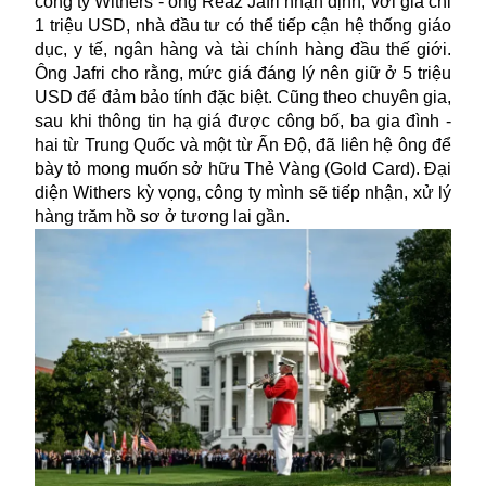
công ty Withers - ông Reaz Jafri nhận định, với giá chỉ
1 triệu USD, nhà đầu tư có thể tiếp cận hệ thống giáo
dục, y tế, ngân hàng và tài chính hàng đầu thế giới.
Ông Jafri cho rằng, mức giá đáng lý nên giữ ở 5 triệu
USD để đảm bảo tính đặc biệt. Cũng theo chuyên gia,
sau khi thông tin hạ giá được công bố, ba gia đình -
hai từ Trung Quốc và một từ Ấn Độ, đã liên hệ ông để
bày tỏ mong muốn sở hữu Thẻ Vàng (Gold Card). Đại
diện Withers kỳ vọng, công ty mình sẽ tiếp nhận, xử lý
hàng trăm hồ sơ ở tương lai gần.