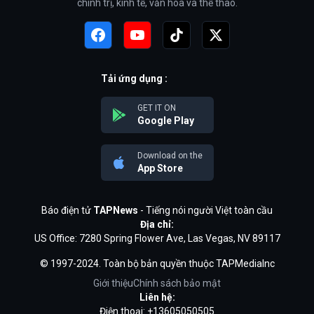
chính trị, kinh tế, văn hóa và thể thao.
Tải ứng dụng :
GET IT ON
Google Play
Download on the
App Store
Báo điện tử
TAPNews
- Tiếng nói người Việt toàn cầu
Địa chỉ:
US Office: 7280 Spring Flower Ave, Las Vegas, NV 89117
© 1997-2024. Toàn bộ bản quyền thuộc TAPMediaInc
Giới thiệu
Chính sách bảo mật
Liên hệ:
Điện thoại: +13605050505